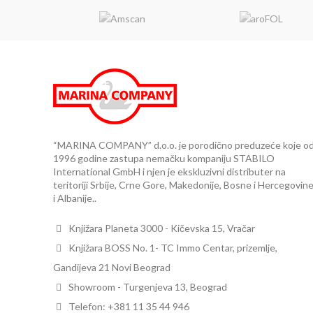
“MARINA COMPANY” d.o.o. je porodično preduzeće koje o
1996 godine zastupa nemačku kompaniju STABILO
International GmbH i njen je ekskluzivni distributer na
teritoriji Srbije, Crne Gore, Makedonije, Bosne i Hercegovin
i Albanije..
Knjižara Planeta 3000 - Kičevska 15, Vračar
Knjižara BOSS No. 1- TC Immo Centar, prizemlje,
Gandijeva 21 Novi Beograd
Showroom - Turgenjeva 13, Beograd
Telefon: +381 11 35 44 946