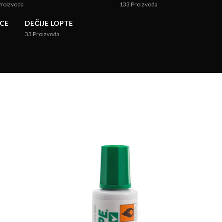
Proizvoda
133
Proizvoda
CE
DEČIJE LOPTE
33
Proizvoda