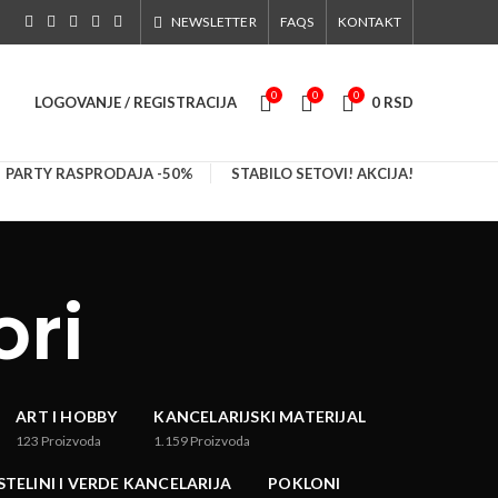
NEWSLETTER
FAQS
KONTAKT
0
0
0
LOGOVANJE / REGISTRACIJA
0
RSD
PARTY RASPRODAJA -50%
STABILO SETOVI! AKCIJA!
ori
ART I HOBBY
KANCELARIJSKI MATERIJAL
123
Proizvoda
1.159
Proizvoda
STELINI I VERDE KANCELARIJA
POKLONI