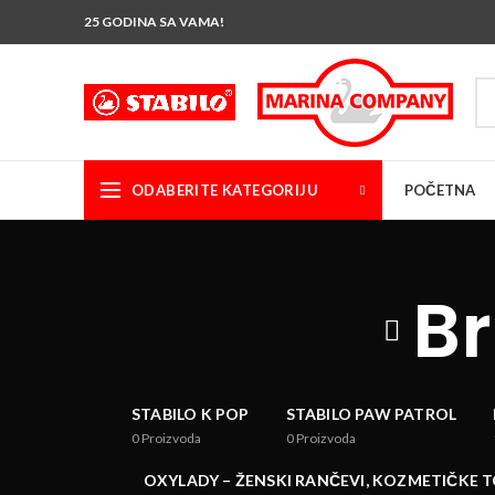
25 GODINA SA VAMA!
ODABERITE KATEGORIJU
POČETNA
Br
STABILO K POP
STABILO PAW PATROL
0
Proizvoda
0
Proizvoda
OXYLADY – ŽENSKI RANČEVI, KOZMETIČKE 