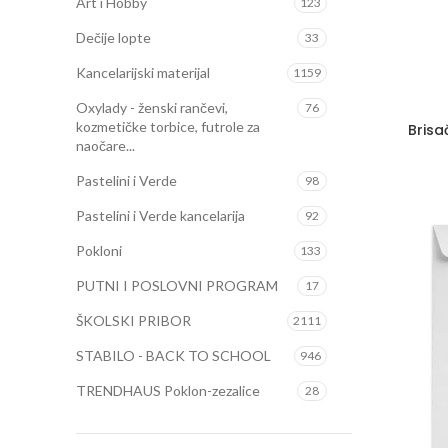
Art i Hobby
123
Dečije lopte
33
Kancelarijski materijal
1159
Oxylady - ženski rančevi,
76
kozmetičke torbice, futrole za
Brisa
naočare...
Pastelini i Verde
98
Pastelini i Verde kancelarija
92
Pokloni
133
PUTNI I POSLOVNI PROGRAM
17
ŠKOLSKI PRIBOR
2111
STABILO - BACK TO SCHOOL
946
TRENDHAUS Poklon-zezalice
28