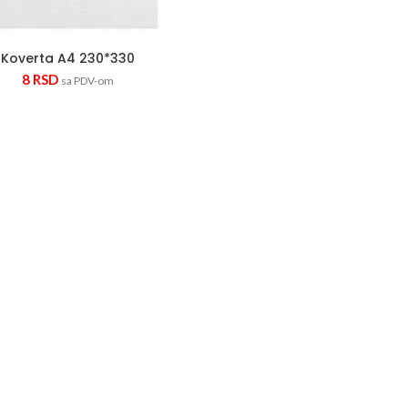
Koverta A4 230*330
8
RSD
sa PDV-om