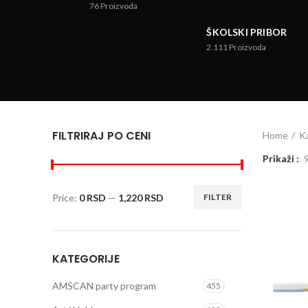
76
Proizvoda
ŠKOLSKI PRIBOR
2.111
Proizvoda
FILTRIRAJ PO CENI
Home
Ka
Prikaži
Price:
0 RSD
—
1,220 RSD
FILTER
KATEGORIJE
AMSCAN party program
455