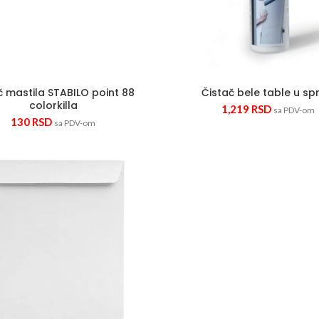
č mastila STABILO point 88
Čistač bele table u sp
colorkilla
1,219
RSD
sa PDV-om
130
RSD
sa PDV-om