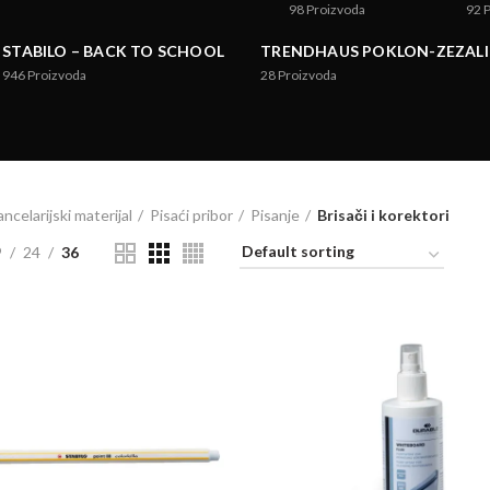
98
Proizvoda
92
STABILO – BACK TO SCHOOL
TRENDHAUS POKLON-ZEZALI
946
Proizvoda
28
Proizvoda
ncelarijski materijal
Pisaći pribor
Pisanje
Brisači i korektori
9
24
36