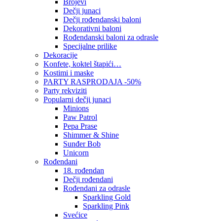
Brojevi
Dečji junaci
Dečji rođendanski baloni
Dekorativni baloni
Rođendanski baloni za odrasle
Specijalne prilike
Dekoracije
Konfete, koktel štapići…
Kostimi i maske
PARTY RASPRODAJA -50%
Party rekviziti
Popularni dečji junaci
Minions
Paw Patrol
Pepa Prase
Shimmer & Shine
Sunđer Bob
Unicorn
Rođendani
18. rođendan
Dečji rođendani
Rođendani za odrasle
Sparkling Gold
Sparkling Pink
Svećice