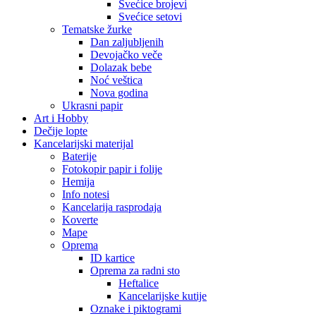
Svećice brojevi
Svećice setovi
Tematske žurke
Dan zaljubljenih
Devojačko veče
Dolazak bebe
Noć veštica
Nova godina
Ukrasni papir
Art i Hobby
Dečije lopte
Kancelarijski materijal
Baterije
Fotokopir papir i folije
Hemija
Info notesi
Kancelarija rasprodaja
Koverte
Mape
Oprema
ID kartice
Oprema za radni sto
Heftalice
Kancelarijske kutije
Oznake i piktogrami