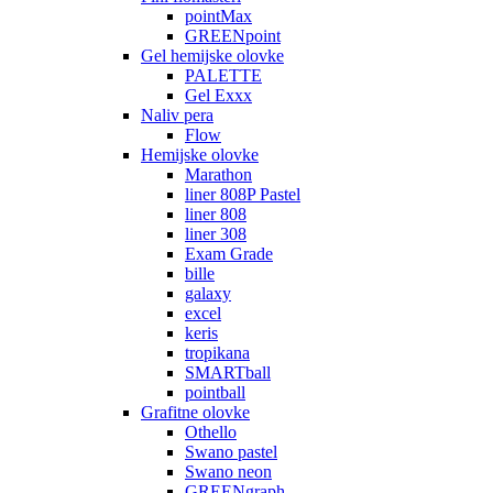
pointMax
GREENpoint
Gel hemijske olovke
PALETTE
Gel Exxx
Naliv pera
Flow
Hemijske olovke
Marathon
liner 808P Pastel
liner 808
liner 308
Exam Grade
bille
galaxy
excel
keris
tropikana
SMARTball
pointball
Grafitne olovke
Othello
Swano pastel
Swano neon
GREENgraph