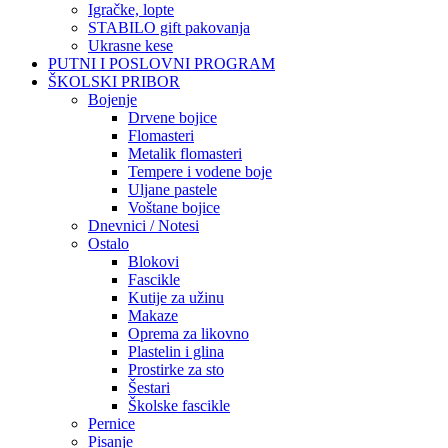
Igračke, lopte
STABILO gift pakovanja
Ukrasne kese
PUTNI I POSLOVNI PROGRAM
ŠKOLSKI PRIBOR
Bojenje
Drvene bojice
Flomasteri
Metalik flomasteri
Tempere i vodene boje
Uljane pastele
Voštane bojice
Dnevnici / Notesi
Ostalo
Blokovi
Fascikle
Kutije za užinu
Makaze
Oprema za likovno
Plastelin i glina
Prostirke za sto
Šestari
Školske fascikle
Pernice
Pisanje