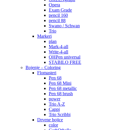
Opera
Exam Grade
pencil 160
pencil 88
Swano / Schwan
Trio
Markeri
plan
Mark-4-all
Write-4-all
OHPen universal
STABILO FREE
Bojenje – Coloring
Flomasteri
Pen 68
Pen 68 Mini
Pen 68 metallic
Pen 68 brush
power
Trio A-Z
Cappi
Trio Scribbi
Drvene bojice
color