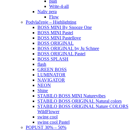
plan
Write-4-all
Naliv pera
Flow
Podvlačenje – Highlighting
BOSS MINI By Snooze One
BOSS MINI Pastel
BOSS MINI Pastellove
BOSS ORIGINAL
BOSS ORIGINAL by Ju Schnee
BOSS ORIGINAL Pastel
BOSS SPLASH
flash
GREEN BOSS
LUMINATOR
NAVIGATOR
NEON
Shine
STABILO BOSS MINI Naturevibes
STABILO BOSS ORIGINAL Natural colors
STABILO BOSS ORIGINAL Nature COLORS
WildFlower
swing cool
swing cool Pastel
POPUST 30% – 50%