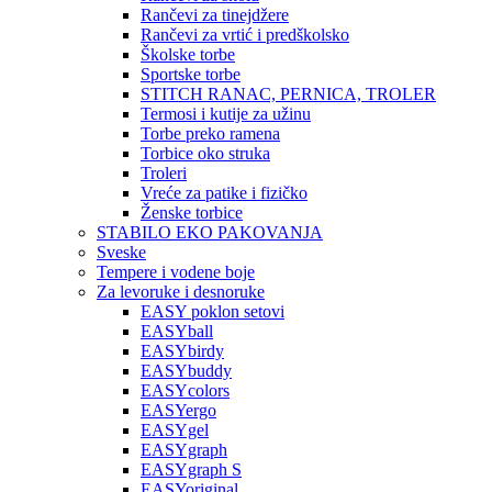
Rančevi za tinejdžere
Rančevi za vrtić i predškolsko
Školske torbe
Sportske torbe
STITCH RANAC, PERNICA, TROLER
Termosi i kutije za užinu
Torbe preko ramena
Torbice oko struka
Troleri
Vreće za patike i fizičko
Ženske torbice
STABILO EKO PAKOVANJA
Sveske
Tempere i vodene boje
Za levoruke i desnoruke
EASY poklon setovi
EASYball
EASYbirdy
EASYbuddy
EASYcolors
EASYergo
EASYgel
EASYgraph
EASYgraph S
EASYoriginal