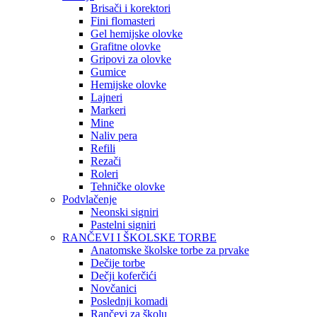
Brisači i korektori
Fini flomasteri
Gel hemijske olovke
Grafitne olovke
Gripovi za olovke
Gumice
Hemijske olovke
Lajneri
Markeri
Mine
Naliv pera
Refili
Rezači
Roleri
Tehničke olovke
Podvlačenje
Neonski signiri
Pastelni signiri
RANČEVI I ŠKOLSKE TORBE
Anatomske školske torbe za prvake
Dečije torbe
Dečji koferčići
Novčanici
Poslednji komadi
Rančevi za školu