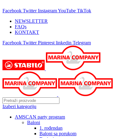
25 GODINA SA VAMA!
Facebook
Twitter
Instagram
YouTube
TikTok
NEWSLETTER
FAQs
KONTAKT
Facebook
Twitter
Pinterest
linkedin
Telegram
Izaberi kategoriju
AMSCAN party program
Baloni
1. rođendan
Baloni sa porukom