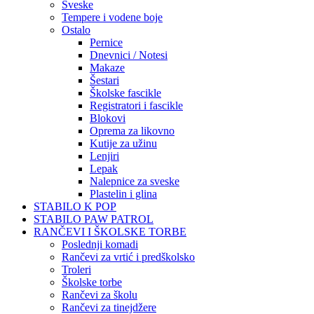
Sveske
Tempere i vodene boje
Ostalo
Pernice
Dnevnici / Notesi
Makaze
Šestari
Školske fascikle
Registratori i fascikle
Blokovi
Oprema za likovno
Kutije za užinu
Lenjiri
Lepak
Nalepnice za sveske
Plastelin i glina
STABILO K POP
STABILO PAW PATROL
RANČEVI I ŠKOLSKE TORBE
Poslednji komadi
Rančevi za vrtić i predškolsko
Troleri
Školske torbe
Rančevi za školu
Rančevi za tinejdžere