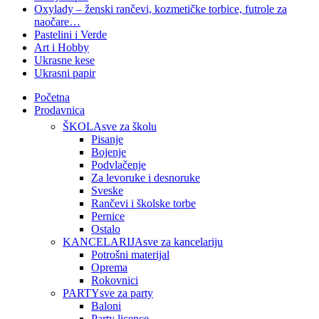
Oxylady – ženski rančevi, kozmetičke torbice, futrole za
naočare…
Pastelini i Verde
Art i Hobby
Ukrasne kese
Ukrasni papir
Početna
Prodavnica
ŠKOLA
sve za školu
Pisanje
Bojenje
Podvlačenje
Za levoruke i desnoruke
Sveske
Rančevi i školske torbe
Pernice
Ostalo
KANCELARIJA
sve za kancelariju
Potrošni materijal
Oprema
Rokovnici
PARTY
sve za party
Baloni
Party licence