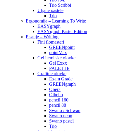
Trio Scribbi
Uljane pastele
Trio
Ergonomija – Learning To Write
EASYgraph
EASYgraph Pastel Edition
Pisanje – Writting
Fini flomasteri
GREENpoint
pointMax
Gel hemijske olovke
Gel Exxx
PALETTE
Grafitne olovke
Exam Grade
GREENgraph
Opera
Othello
pencil 160
pencil 88
Swano / Schwan
Swano neon
Swano pastel
Trio