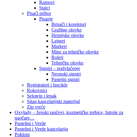
Ramovi
Stalci
Pisaći pribor
Pisanje
Brisači i korektori
Grafitne olovke
Hemijske olovke
Lajneri
Markeri
Mine za tehničke olovke
Roleri
Tehničke olovke
Signiri – podvlačenje
Neonski signiri
Pastelni signiri
Registratori i fascikle
Rokovnici
Selotejp i lepak
Sitan kancelarijski materijal
Zip vreće
Oxylady – ženski rančevi, kozmetičke torbice, futrole za
naočare…
Pastelini i Verde
Pastelini i Verde kancelarija
Pokloni