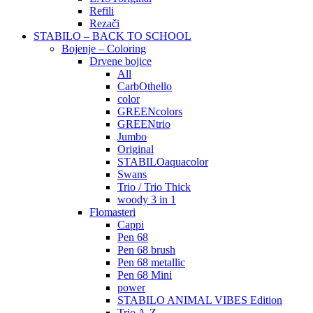
Refili
Rezači
STABILO – BACK TO SCHOOL
Bojenje – Coloring
Drvene bojice
All
CarbOthello
color
GREENcolors
GREENtrio
Jumbo
Original
STABILOaquacolor
Swans
Trio / Trio Thick
woody 3 in 1
Flomasteri
Cappi
Pen 68
Pen 68 brush
Pen 68 metallic
Pen 68 Mini
power
STABILO ANIMAL VIBES Edition
Trio A-Z