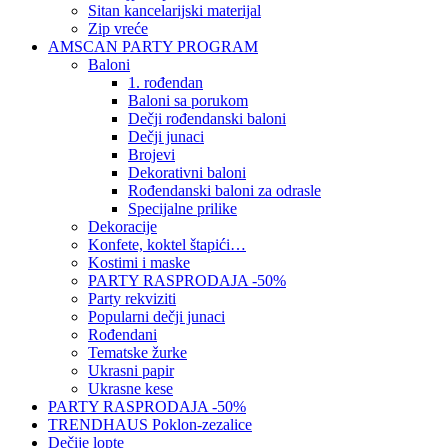
Sitan kancelarijski materijal
Zip vreće
AMSCAN PARTY PROGRAM
Baloni
1. rođendan
Baloni sa porukom
Dečji rođendanski baloni
Dečji junaci
Brojevi
Dekorativni baloni
Rođendanski baloni za odrasle
Specijalne prilike
Dekoracije
Konfete, koktel štapići…
Kostimi i maske
PARTY RASPRODAJA -50%
Party rekviziti
Popularni dečji junaci
Rođendani
Tematske žurke
Ukrasni papir
Ukrasne kese
PARTY RASPRODAJA -50%
TRENDHAUS Poklon-zezalice
Dečije lopte