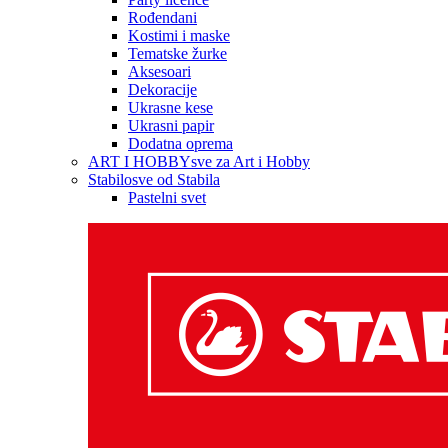
Rođendani
Kostimi i maske
Tematske žurke
Aksesoari
Dekoracije
Ukrasne kese
Ukrasni papir
Dodatna oprema
ART I HOBBY
sve za Art i Hobby
Stabilo
sve od Stabila
Pastelni svet