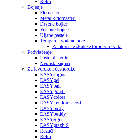
Refili
Bojenje
Flomasteri
Metalik flomasteri
Drvene bojice
Voštane bojice
Uljane pastele
Tempere i vodene boje
Anatomske školske torbe za prvake
Podvlačenje
Pastelni signiri
Neonski signiri
Za levoruke i desnoruke
EASYoriginal
EASYgel
EASYball
EASYgraph
EASYcolors
EASY poklon setovi
EASYbirdy
EASYbuddy
EASYergo
EASYgraph S
Rezači
Refili