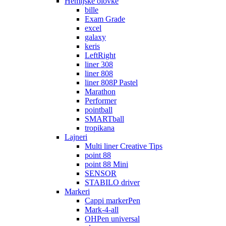
Hemijske olovke
bille
Exam Grade
excel
galaxy
keris
LeftRight
liner 308
liner 808
liner 808P Pastel
Marathon
Performer
pointball
SMARTball
tropikana
Lajneri
Multi liner Creative Tips
point 88
point 88 Mini
SENSOR
STABILO driver
Markeri
Cappi markerPen
Mark-4-all
OHPen universal