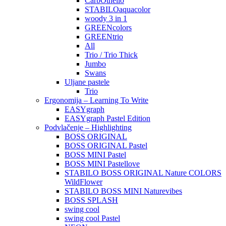
CarbOthello
STABILOaquacolor
woody 3 in 1
GREENcolors
GREENtrio
All
Trio / Trio Thick
Jumbo
Swans
Uljane pastele
Trio
Ergonomija – Learning To Write
EASYgraph
EASYgraph Pastel Edition
Podvlačenje – Highlighting
BOSS ORIGINAL
BOSS ORIGINAL Pastel
BOSS MINI Pastel
BOSS MINI Pastellove
STABILO BOSS ORIGINAL Nature COLORS
WildFlower
STABILO BOSS MINI Naturevibes
BOSS SPLASH
swing cool
swing cool Pastel