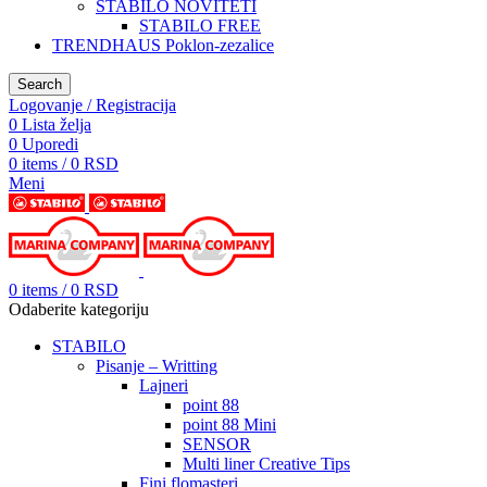
STABILO NOVITETI
STABILO FREE
TRENDHAUS Poklon-zezalice
Search
Logovanje / Registracija
0
Lista želja
0
Uporedi
0
items
/
0
RSD
Meni
0
items
/
0
RSD
Odaberite kategoriju
STABILO
Pisanje – Writting
Lajneri
point 88
point 88 Mini
SENSOR
Multi liner Creative Tips
Fini flomasteri