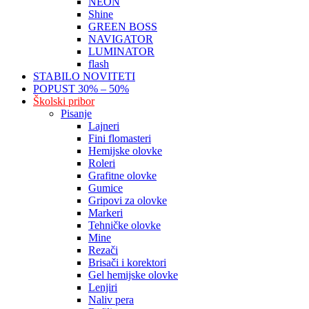
NEON
Shine
GREEN BOSS
NAVIGATOR
LUMINATOR
flash
STABILO NOVITETI
POPUST 30% – 50%
Školski pribor
Pisanje
Lajneri
Fini flomasteri
Hemijske olovke
Roleri
Grafitne olovke
Gumice
Gripovi za olovke
Markeri
Tehničke olovke
Mine
Rezači
Brisači i korektori
Gel hemijske olovke
Lenjiri
Naliv pera