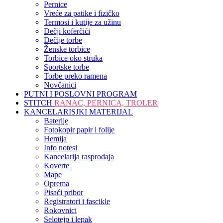
Pernice
Vreće za patike i fizičko
Termosi i kutije za užinu
Dečji koferčići
Dečije torbe
Ženske torbice
Torbice oko struka
Sportske torbe
Torbe preko ramena
Novčanici
PUTNI I POSLOVNI PROGRAM
STITCH
RANAC, PERNICA, TROLER
KANCELARISJKI MATERIJAL
Baterije
Fotokopir papir i folije
Hemija
Info notesi
Kancelarija rasprodaja
Koverte
Mape
Oprema
Pisaći pribor
Registratori i fascikle
Rokovnici
Selotejp i lepak