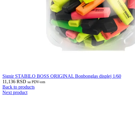
0
items
/
0
RSD
Meni
0
items
/
0
RSD
Signir STABILO BOSS ORIGINAL Bonbonglas displej 1/60
11,136
RSD
sa PDV-om
Back to products
Next product