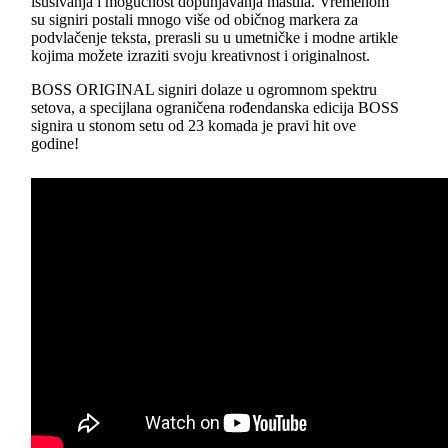
isušivanja i mogućnost dopunjavanja mastila. Vremenom
su signiri postali mnogo više od običnog markera za
podvlačenje teksta, prerasli su u umetničke i modne artikle
kojima možete izraziti svoju kreativnost i originalnost.
BOSS ORIGINAL signiri dolaze u ogromnom spektru
setova, a specijlana ograničena rođendanska edicija BOSS
signira u stonom setu od 23 komada je pravi hit ove
godine!