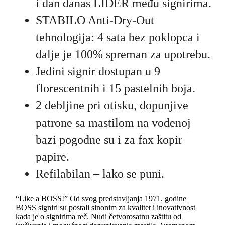
i dan danas LIDER među signirima.
STABILO Anti-Dry-Out
tehnologija: 4 sata bez poklopca i
dalje je 100% spreman za upotrebu.
Jedini signir dostupan u 9
florescentnih i 15 pastelnih boja.
2 debljine pri otisku, dopunjive
patrone sa mastilom na vodenoj
bazi pogodne su i za fax kopir
papire.
Refilabilan – lako se puni.
“Like a BOSS!” Od svog predstavljanja 1971. godine
BOSS signiri su postali sinonim za kvalitet i inovativnost
kada je o signirima reč. Nudi četvorosatnu zaštitu od