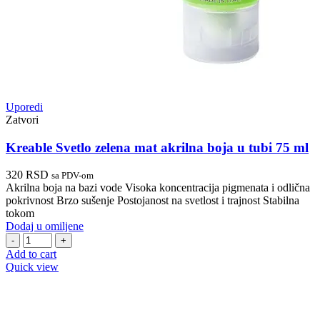
Uporedi
Zatvori
Kreable Svetlo zelena mat akrilna boja u tubi 75 ml
320
RSD
sa PDV-om
Akrilna boja na bazi vode Visoka koncentracija pigmenata i odlična
pokrivnost Brzo sušenje Postojanost na svetlost i trajnost Stabilna
tokom
Dodaj u omiljene
Kreable
Svetlo
Add to cart
zelena
Quick view
mat
akrilna
boja
u