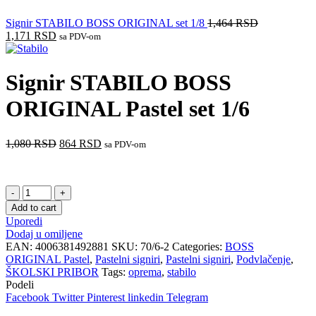
Signir STABILO BOSS ORIGINAL set 1/8
1,464
RSD
1,171
RSD
sa PDV-om
Signir STABILO BOSS
ORIGINAL Pastel set 1/6
1,080
RSD
864
RSD
sa PDV-om
Signir
STABILO
Add to cart
BOSS
Uporedi
ORIGINAL
Dodaj u omiljene
Pastel
EAN:
4006381492881
SKU:
70/6-2
Categories:
BOSS
set
ORIGINAL Pastel
,
Pastelni signiri
,
Pastelni signiri
,
Podvlačenje
,
1/6
ŠKOLSKI PRIBOR
Tags:
oprema
,
stabilo
quantity
Podeli
Facebook
Twitter
Pinterest
linkedin
Telegram