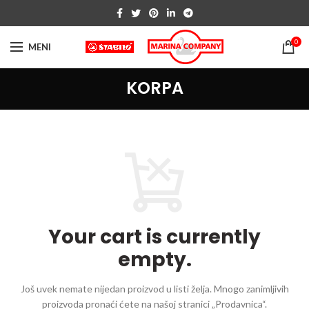
0
MENI
KORPA
Your cart is currently
empty.
Još uvek nemate nijedan proizvod u listi želja.
Mnogo zanimljivih
proizvoda pronaći ćete na našoj stranici „Prodavnica“.