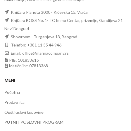
Knjižara Planeta 3000 - Kičevska 15, Vračar
Knjižara BOSS No. 1- TC Immo Centar, prizemlje, Gandijeva 21
Novi Beograd
Showroom - Turgenjeva 13, Beograd
Telefon: +381 11 35 44 946
Email: office@marinacompany.rs
PIB: 101833615
Matični br: 07813368
MENI
Početna
Prodavnica
Opšti uslovi kupovine
PUTNI I POSLOVNI PROGRAM