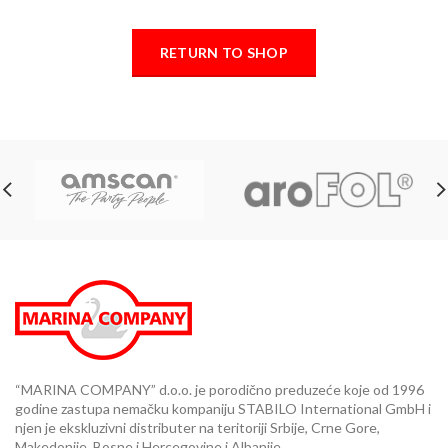
RETURN TO SHOP
“MARINA COMPANY” d.o.o. je porodično preduzeće koje od 1996
godine zastupa nemačku kompaniju STABILO International GmbH i
njen je ekskluzivni distributer na teritoriji Srbije, Crne Gore,
Makedonije, Bosne i Hercegovine i Albanije..