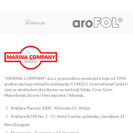
“MARINA COMPANY” d.o.o. je porodično preduzeće koje od 1996
godine zastupa nemačku kompaniju STABILO International GmbH i
njen je ekskluzivni distributer na teritoriji Srbije, Crne Gore,
Makedonije, Bosne i Hercegovine i Albanije..
Knjižara Planeta 3000 - Kičevska 15, Vračar
Knjižara BOSS No. 1- TC Immo Centar, prizemlje, Gandijeva 21
Novi Beograd
Showroom - Turgenjeva 13, Beograd