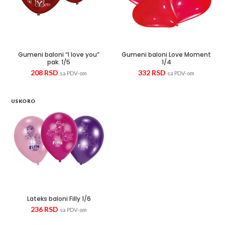
Gumeni baloni “I love you”
Gumeni baloni Love Moment
pak. 1/5
1/4
208
RSD
332
RSD
sa PDV-om
sa PDV-om
USKORO
Lateks baloni Filly 1/6
236
RSD
sa PDV-om