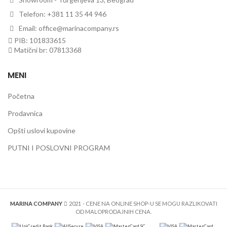
Telefon: +381 11 35 44 946
Email: office@marinacompany.rs
PIB: 101833615
Matični br: 07813368
MENI
Početna
Prodavnica
Opšti uslovi kupovine
PUTNI I POSLOVNI PROGRAM
MARINA COMPANY
2021
- CENE NA ONLINE SHOP-U SE MOGU RAZLIKOVATI
OD MALOPRODAJNIH CENA.