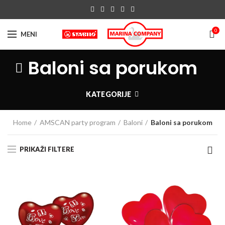
0
MENI
Baloni sa porukom
KATEGORIJE
Home
AMSCAN party program
Baloni
Baloni sa porukom
PRIKAŽI FILTERE