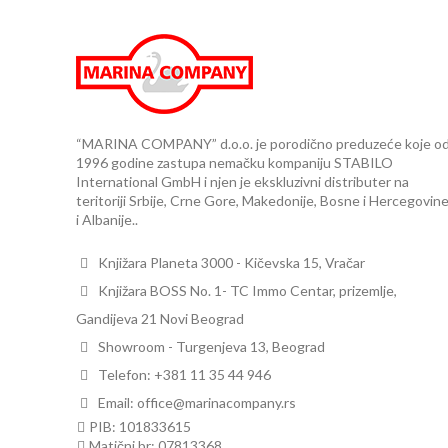
“MARINA COMPANY” d.o.o. je porodično preduzeće koje o
1996 godine zastupa nemačku kompaniju STABILO
International GmbH i njen je ekskluzivni distributer na
teritoriji Srbije, Crne Gore, Makedonije, Bosne i Hercegovin
i Albanije..
Knjižara Planeta 3000 - Kičevska 15, Vračar
Knjižara BOSS No. 1- TC Immo Centar, prizemlje,
Gandijeva 21 Novi Beograd
Showroom - Turgenjeva 13, Beograd
Telefon: +381 11 35 44 946
Email: office@marinacompany.rs
PIB: 101833615
Matični br: 07813368