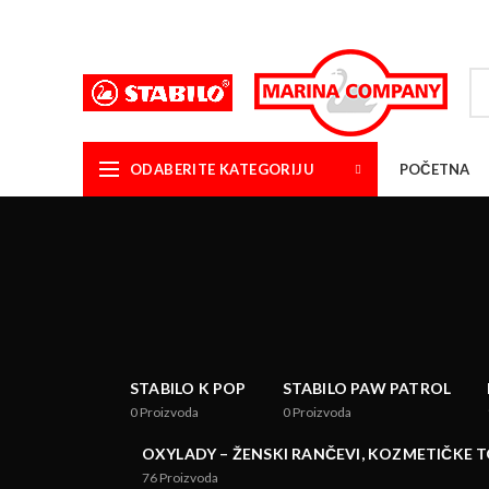
25 GODINA SA VAMA!
ODABERITE KATEGORIJU
POČETNA
STABILO K POP
STABILO PAW PATROL
0
Proizvoda
0
Proizvoda
OXYLADY – ŽENSKI RANČEVI, KOZMETIČKE 
76
Proizvoda