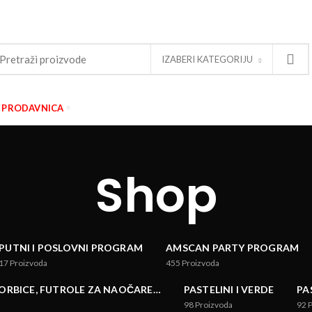
IZABERI KATEGORIJU
PRODAVNICA
Shop
PUTNI I POSLOVNI PROGRAM
AMSCAN PARTY PROGRAM
17
Proizvoda
455
Proizvoda
TORBICE, FUTROLE ZA NAOČARE…
PASTELINI I VERDE
PA
98
Proizvoda
92