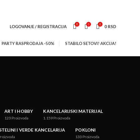
NEWSLETTER
FAQS
KONTAKT
0
0
0
LOGOVANJE / REGISTRACIJA
0
RSD
PARTY RASPRODAJA -50%
STABILO SETOVI! AKCIJA!
ART I HOBBY
KANCELARIJSKI MATERIJAL
123
Proizvoda
1.159
Proizvoda
STELINI I VERDE KANCELARIJA
POKLONI
Proizvoda
133
Proizvoda