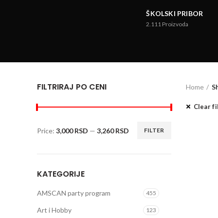
ŠKOLSKI PRIBOR
2.111
Proizvoda
FILTRIRAJ PO CENI
Home
S
Clear fi
Price:
3,000 RSD
—
3,260 RSD
FILTER
KATEGORIJE
AMSCAN party program
455
Art i Hobby
123