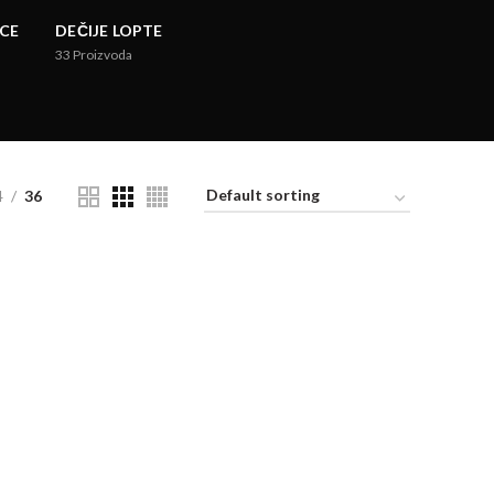
CE
DEČIJE LOPTE
33
Proizvoda
4
36