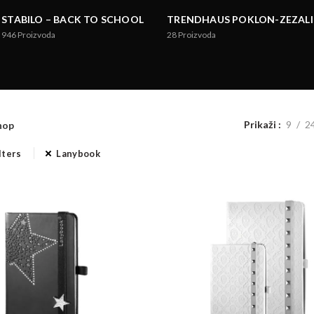
STABILO – BACK TO SCHOOL
TRENDHAUS POKLON-ZEZALI
946
Proizvoda
28
Proizvoda
Prikaži
9
2
hop
lters
Lanybook