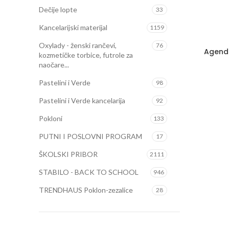
Dečije lopte
33
Kancelarijski materijal
1159
Oxylady - ženski rančevi,
76
Agenda
kozmetičke torbice, futrole za
naočare...
Pastelini i Verde
98
Pastelini i Verde kancelarija
92
Pokloni
133
PUTNI I POSLOVNI PROGRAM
17
ŠKOLSKI PRIBOR
2111
STABILO - BACK TO SCHOOL
946
TRENDHAUS Poklon-zezalice
28