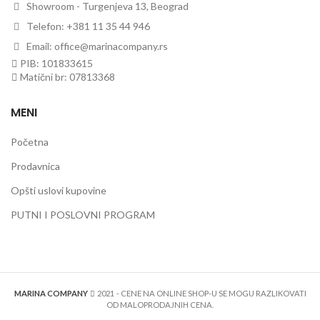
Showroom - Turgenjeva 13, Beograd
Telefon: +381 11 35 44 946
Email: office@marinacompany.rs
PIB: 101833615
Matični br: 07813368
MENI
Početna
Prodavnica
Opšti uslovi kupovine
PUTNI I POSLOVNI PROGRAM
MARINA COMPANY
2021
- CENE NA ONLINE SHOP-U SE MOGU RAZLIKOVATI
OD MALOPRODAJNIH CENA.