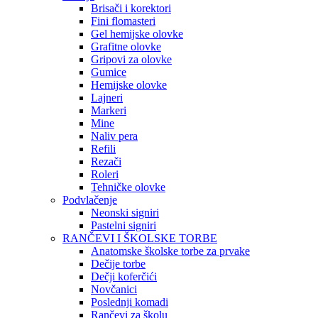
Brisači i korektori
Fini flomasteri
Gel hemijske olovke
Grafitne olovke
Gripovi za olovke
Gumice
Hemijske olovke
Lajneri
Markeri
Mine
Naliv pera
Refili
Rezači
Roleri
Tehničke olovke
Podvlačenje
Neonski signiri
Pastelni signiri
RANČEVI I ŠKOLSKE TORBE
Anatomske školske torbe za prvake
Dečije torbe
Dečji koferčići
Novčanici
Poslednji komadi
Rančevi za školu