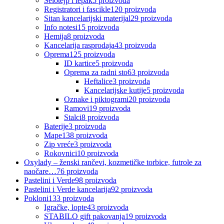
Selotejp i lepak
5
proizvoda
Registratori i fascikle
120
proizvoda
Sitan kancelarijski materijal
29
proizvoda
Info notesi
15
proizvoda
Hemija
8
proizvoda
Kancelarija rasprodaja
43
proizvoda
Oprema
125
proizvoda
ID kartice
5
proizvoda
Oprema za radni sto
63
proizvoda
Heftalice
3
proizvoda
Kancelarijske kutije
5
proizvoda
Oznake i piktogrami
20
proizvoda
Ramovi
19
proizvoda
Stalci
8
proizvoda
Baterije
3
proizvoda
Mape
138
proizvoda
Zip vreće
3
proizvoda
Rokovnici
10
proizvoda
Oxylady – ženski rančevi, kozmetičke torbice, futrole za
naočare…
76
proizvoda
Pastelini i Verde
98
proizvoda
Pastelini i Verde kancelarija
92
proizvoda
Pokloni
133
proizvoda
Igračke, lopte
43
proizvoda
STABILO gift pakovanja
19
proizvoda