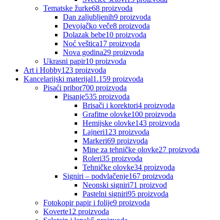
Tematske žurke
68
proizvoda
Dan zaljubljenih
9
proizvoda
Devojačko veče
8
proizvoda
Dolazak bebe
10
proizvoda
Noć veštica
17
proizvoda
Nova godina
29
proizvoda
Ukrasni papir
10
proizvoda
Art i Hobby
123
proizvoda
Kancelarijski materijal
1.159
proizvoda
Pisaći pribor
700
proizvoda
Pisanje
535
proizvoda
Brisači i korektori
4
proizvoda
Grafitne olovke
100
proizvoda
Hemijske olovke
143
proizvoda
Lajneri
123
proizvoda
Markeri
69
proizvoda
Mine za tehničke olovke
27
proizvoda
Roleri
35
proizvoda
Tehničke olovke
34
proizvoda
Signiri – podvlačenje
167
proizvoda
Neonski signiri
71
proizvod
Pastelni signiri
95
proizvoda
Fotokopir papir i folije
9
proizvoda
Koverte
12
proizvoda