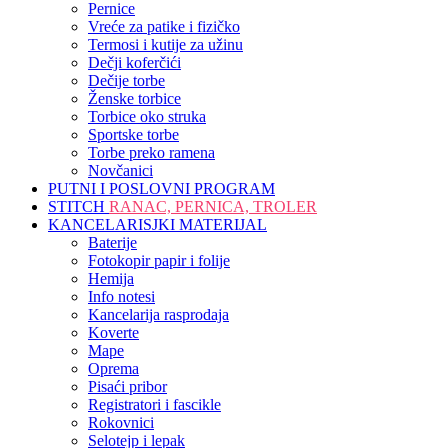
Pernice
Vreće za patike i fizičko
Termosi i kutije za užinu
Dečji koferčići
Dečije torbe
Ženske torbice
Torbice oko struka
Sportske torbe
Torbe preko ramena
Novčanici
PUTNI I POSLOVNI PROGRAM
STITCH
RANAC, PERNICA, TROLER
KANCELARISJKI MATERIJAL
Baterije
Fotokopir papir i folije
Hemija
Info notesi
Kancelarija rasprodaja
Koverte
Mape
Oprema
Pisaći pribor
Registratori i fascikle
Rokovnici
Selotejp i lepak