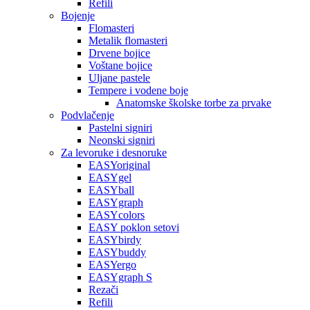
Refili
Bojenje
Flomasteri
Metalik flomasteri
Drvene bojice
Voštane bojice
Uljane pastele
Tempere i vodene boje
Anatomske školske torbe za prvake
Podvlačenje
Pastelni signiri
Neonski signiri
Za levoruke i desnoruke
EASYoriginal
EASYgel
EASYball
EASYgraph
EASYcolors
EASY poklon setovi
EASYbirdy
EASYbuddy
EASYergo
EASYgraph S
Rezači
Refili