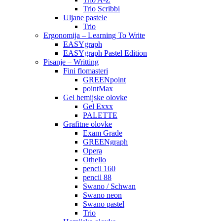
Trio Scribbi
Uljane pastele
Trio
Ergonomija – Learning To Write
EASYgraph
EASYgraph Pastel Edition
Pisanje – Writting
Fini flomasteri
GREENpoint
pointMax
Gel hemijske olovke
Gel Exxx
PALETTE
Grafitne olovke
Exam Grade
GREENgraph
Opera
Othello
pencil 160
pencil 88
Swano / Schwan
Swano neon
Swano pastel
Trio