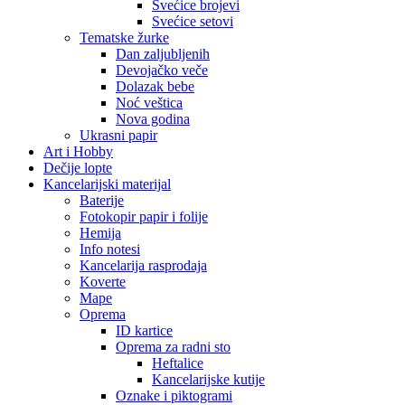
Svećice brojevi
Svećice setovi
Tematske žurke
Dan zaljubljenih
Devojačko veče
Dolazak bebe
Noć veštica
Nova godina
Ukrasni papir
Art i Hobby
Dečije lopte
Kancelarijski materijal
Baterije
Fotokopir papir i folije
Hemija
Info notesi
Kancelarija rasprodaja
Koverte
Mape
Oprema
ID kartice
Oprema za radni sto
Heftalice
Kancelarijske kutije
Oznake i piktogrami