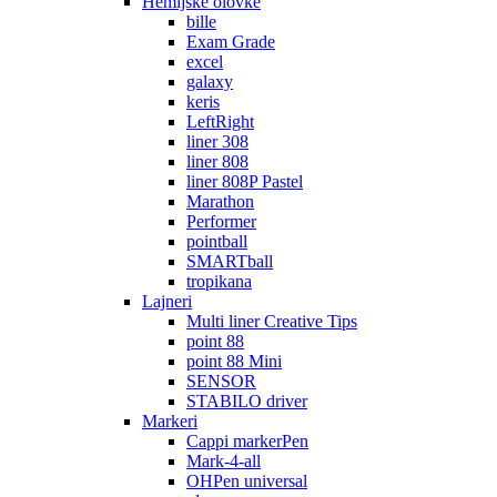
Hemijske olovke
bille
Exam Grade
excel
galaxy
keris
LeftRight
liner 308
liner 808
liner 808P Pastel
Marathon
Performer
pointball
SMARTball
tropikana
Lajneri
Multi liner Creative Tips
point 88
point 88 Mini
SENSOR
STABILO driver
Markeri
Cappi markerPen
Mark-4-all
OHPen universal