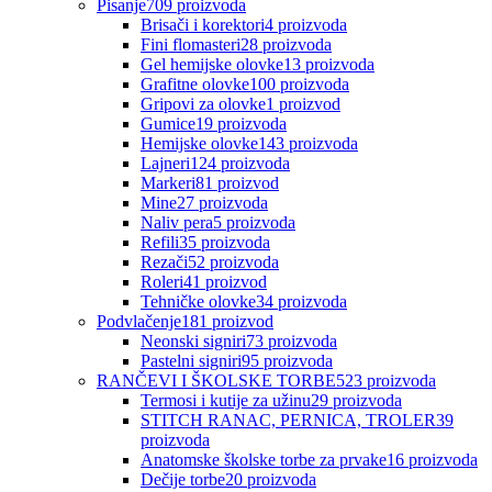
Pisanje
709
proizvoda
Brisači i korektori
4
proizvoda
Fini flomasteri
28
proizvoda
Gel hemijske olovke
13
proizvoda
Grafitne olovke
100
proizvoda
Gripovi za olovke
1
proizvod
Gumice
19
proizvoda
Hemijske olovke
143
proizvoda
Lajneri
124
proizvoda
Markeri
81
proizvod
Mine
27
proizvoda
Naliv pera
5
proizvoda
Refili
35
proizvoda
Rezači
52
proizvoda
Roleri
41
proizvod
Tehničke olovke
34
proizvoda
Podvlačenje
181
proizvod
Neonski signiri
73
proizvoda
Pastelni signiri
95
proizvoda
RANČEVI I ŠKOLSKE TORBE
523
proizvoda
Termosi i kutije za užinu
29
proizvoda
STITCH RANAC, PERNICA, TROLER
39
proizvoda
Anatomske školske torbe za prvake
16
proizvoda
Dečije torbe
20
proizvoda