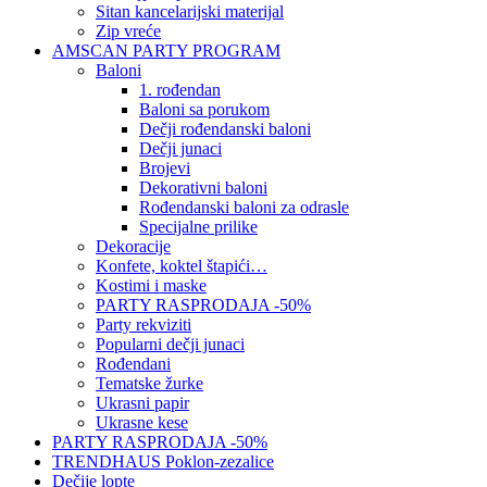
Sitan kancelarijski materijal
Zip vreće
AMSCAN PARTY PROGRAM
Baloni
1. rođendan
Baloni sa porukom
Dečji rođendanski baloni
Dečji junaci
Brojevi
Dekorativni baloni
Rođendanski baloni za odrasle
Specijalne prilike
Dekoracije
Konfete, koktel štapići…
Kostimi i maske
PARTY RASPRODAJA -50%
Party rekviziti
Popularni dečji junaci
Rođendani
Tematske žurke
Ukrasni papir
Ukrasne kese
PARTY RASPRODAJA -50%
TRENDHAUS Poklon-zezalice
Dečije lopte