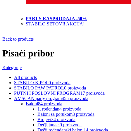
PARTY RASPRODAJA -50%
STABILO SETOVI! AKCIJA!
Back to products
Pisaći pribor
Kategorije
All
products
STABILO K POP
0
proizvoda
STABILO PAW PATROL
0
proizvoda
PUTNI I POSLOVNI PROGRAM
17
proizvoda
AMSCAN party program
455
proizvoda
Baloni
84
proizvoda
1. rođendan
4
proizvoda
Baloni sa porukom
3
proizvoda
Brojevi
34
proizvoda
Dečji junaci
9
proizvoda
Dečji rođendanski baloni
14
proizvoda