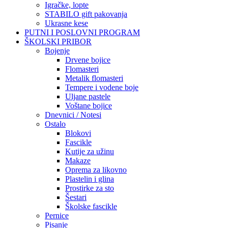
Igračke, lopte
STABILO gift pakovanja
Ukrasne kese
PUTNI I POSLOVNI PROGRAM
ŠKOLSKI PRIBOR
Bojenje
Drvene bojice
Flomasteri
Metalik flomasteri
Tempere i vodene boje
Uljane pastele
Voštane bojice
Dnevnici / Notesi
Ostalo
Blokovi
Fascikle
Kutije za užinu
Makaze
Oprema za likovno
Plastelin i glina
Prostirke za sto
Šestari
Školske fascikle
Pernice
Pisanje