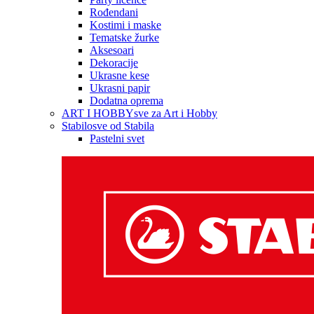
Rođendani
Kostimi i maske
Tematske žurke
Aksesoari
Dekoracije
Ukrasne kese
Ukrasni papir
Dodatna oprema
ART I HOBBY
sve za Art i Hobby
Stabilo
sve od Stabila
Pastelni svet