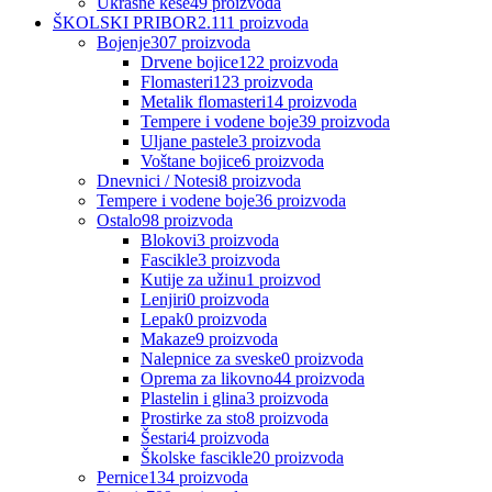
Ukrasne kese
49
proizvoda
ŠKOLSKI PRIBOR
2.111
proizvoda
Bojenje
307
proizvoda
Drvene bojice
122
proizvoda
Flomasteri
123
proizvoda
Metalik flomasteri
14
proizvoda
Tempere i vodene boje
39
proizvoda
Uljane pastele
3
proizvoda
Voštane bojice
6
proizvoda
Dnevnici / Notesi
8
proizvoda
Tempere i vodene boje
36
proizvoda
Ostalo
98
proizvoda
Blokovi
3
proizvoda
Fascikle
3
proizvoda
Kutije za užinu
1
proizvod
Lenjiri
0
proizvoda
Lepak
0
proizvoda
Makaze
9
proizvoda
Nalepnice za sveske
0
proizvoda
Oprema za likovno
44
proizvoda
Plastelin i glina
3
proizvoda
Prostirke za sto
8
proizvoda
Šestari
4
proizvoda
Školske fascikle
20
proizvoda
Pernice
134
proizvoda