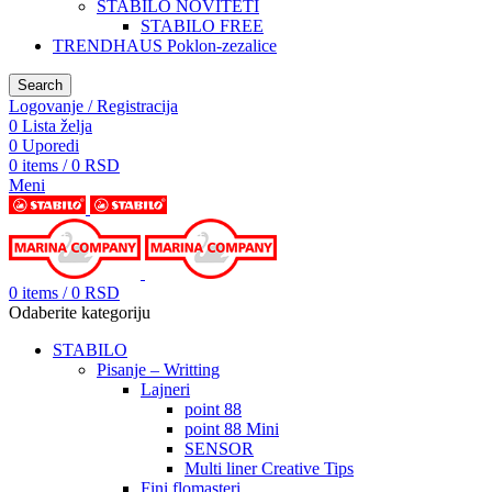
STABILO NOVITETI
STABILO FREE
TRENDHAUS Poklon-zezalice
Search
Logovanje / Registracija
0
Lista želja
0
Uporedi
0
items
/
0
RSD
Meni
0
items
/
0
RSD
Odaberite kategoriju
STABILO
Pisanje – Writting
Lajneri
point 88
point 88 Mini
SENSOR
Multi liner Creative Tips
Fini flomasteri