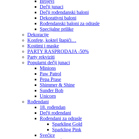
Brojevi
Dečji junaci
Dečji rođendanski baloni
Dekorativni baloni
Rođendanski baloni za odrasle
Specijalne prilike
Dekoracije
Konfete, koktel štapići…
Kostimi i maske
PARTY RASPRODAJA -50%
Party rekviziti
Popularni dečji junaci
Minions
Paw Patrol
Pepa Prase
Shimmer & Shine
Sunđer Bob
Unicorn
Rođendani
18. rođendan
Dečji rođendani
Rođendani za odrasle
Sparkling Gold
Sparkling Pink
Svećice