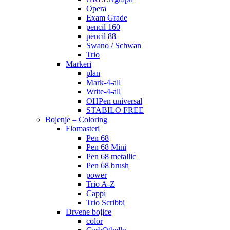
Opera
Exam Grade
pencil 160
pencil 88
Swano / Schwan
Trio
Markeri
plan
Mark-4-all
Write-4-all
OHPen universal
STABILO FREE
Bojenje – Coloring
Flomasteri
Pen 68
Pen 68 Mini
Pen 68 metallic
Pen 68 brush
power
Trio A-Z
Cappi
Trio Scribbi
Drvene bojice
color