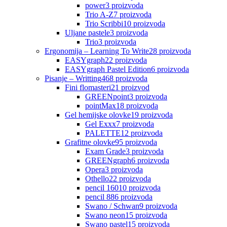
power
3
proizvoda
Trio A-Z
7
proizvoda
Trio Scribbi
10
proizvoda
Uljane pastele
3
proizvoda
Trio
3
proizvoda
Ergonomija – Learning To Write
28
proizvoda
EASYgraph
22
proizvoda
EASYgraph Pastel Edition
6
proizvoda
Pisanje – Writting
468
proizvoda
Fini flomasteri
21
proizvod
GREENpoint
3
proizvoda
pointMax
18
proizvoda
Gel hemijske olovke
19
proizvoda
Gel Exxx
7
proizvoda
PALETTE
12
proizvoda
Grafitne olovke
95
proizvoda
Exam Grade
3
proizvoda
GREENgraph
6
proizvoda
Opera
3
proizvoda
Othello
22
proizvoda
pencil 160
10
proizvoda
pencil 88
6
proizvoda
Swano / Schwan
9
proizvoda
Swano neon
15
proizvoda
Swano pastel
15
proizvoda