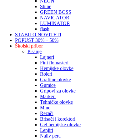
NEON
Shine
GREEN BOSS
NAVIGATOR
LUMINATOR
flash
STABILO NOVITETI
POPUST 30% – 50%
Školski pribor
Pisanje
Lajneri
Fini flomasteri
Hemijske olovke
Roleri
Grafitne olovke
Gumice
Gripovi za olovke
Markeri
Tehničke olovke
Mine
Rezači
Brisači i korektori
Gel hemijske olovke
Lenjiri
Naliv pera