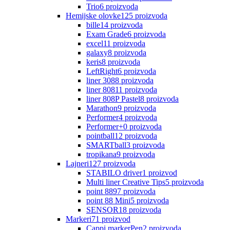
Trio
6
proizvoda
Hemijske olovke
125
proizvoda
bille
14
proizvoda
Exam Grade
6
proizvoda
excel
11
proizvoda
galaxy
8
proizvoda
keris
8
proizvoda
LeftRight
6
proizvoda
liner 308
8
proizvoda
liner 808
11
proizvoda
liner 808P Pastel
8
proizvoda
Marathon
9
proizvoda
Performer
4
proizvoda
Performer+
0
proizvoda
pointball
12
proizvoda
SMARTball
3
proizvoda
tropikana
9
proizvoda
Lajneri
127
proizvoda
STABILO driver
1
proizvod
Multi liner Creative Tips
5
proizvoda
point 88
97
proizvoda
point 88 Mini
5
proizvoda
SENSOR
18
proizvoda
Markeri
71
proizvod
Cappi markerPen
2
proizvoda