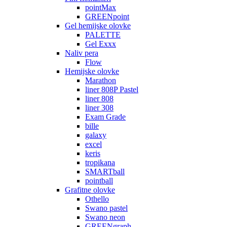
pointMax
GREENpoint
Gel hemijske olovke
PALETTE
Gel Exxx
Naliv pera
Flow
Hemijske olovke
Marathon
liner 808P Pastel
liner 808
liner 308
Exam Grade
bille
galaxy
excel
keris
tropikana
SMARTball
pointball
Grafitne olovke
Othello
Swano pastel
Swano neon
GREENgraph