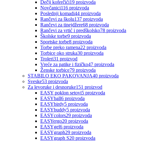
Dečji koferčići
19
proizvoda
Novčanici
116
proizvoda
Poslednji komadi
44
proizvoda
Rančevi za školu
137
proizvoda
Rančevi za tinejdžere
68
proizvoda
Rančevi za vrtić i predškolsko
78
proizvoda
Školske torbe
9
proizvoda
Sportske torbe
8
proizvoda
Torbe preko ramena
22
proizvoda
Torbice oko struka
30
proizvoda
Troleri
31
proizvod
Vreće za patike i fizičko
47
proizvoda
Ženske torbice
79
proizvoda
STABILO EKO PAKOVANJA
40
proizvoda
Sveske
53
proizvoda
Za levoruke i desnoruke
151
proizvod
EASY poklon setovi
5
proizvoda
EASYball
6
proizvoda
EASYbirdy
5
proizvoda
EASYbuddy
5
proizvoda
EASYcolors
29
proizvoda
EASYergo
20
proizvoda
EASYgel
6
proizvoda
EASYgraph
29
proizvoda
EASYgraph S
20
proizvoda