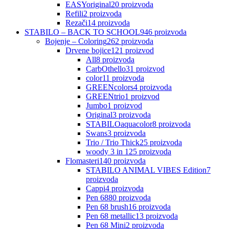
EASYoriginal
20
proizvoda
Refili
2
proizvoda
Rezači
14
proizvoda
STABILO – BACK TO SCHOOL
946
proizvoda
Bojenje – Coloring
262
proizvoda
Drvene bojice
121
proizvod
All
8
proizvoda
CarbOthello
31
proizvod
color
11
proizvoda
GREENcolors
4
proizvoda
GREENtrio
1
proizvod
Jumbo
1
proizvod
Original
3
proizvoda
STABILOaquacolor
8
proizvoda
Swans
3
proizvoda
Trio / Trio Thick
25
proizvoda
woody 3 in 1
25
proizvoda
Flomasteri
140
proizvoda
STABILO ANIMAL VIBES Edition
7
proizvoda
Cappi
4
proizvoda
Pen 68
80
proizvoda
Pen 68 brush
16
proizvoda
Pen 68 metallic
13
proizvoda
Pen 68 Mini
2
proizvoda