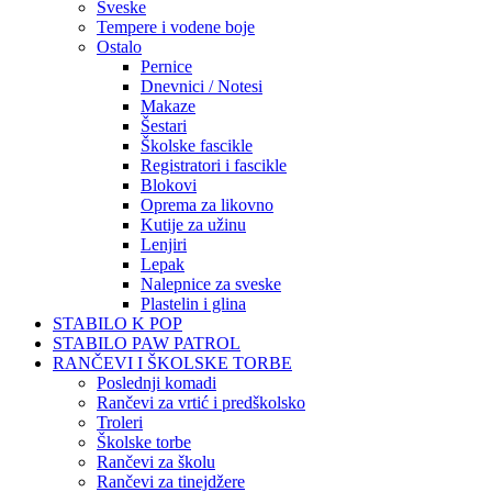
Sveske
Tempere i vodene boje
Ostalo
Pernice
Dnevnici / Notesi
Makaze
Šestari
Školske fascikle
Registratori i fascikle
Blokovi
Oprema za likovno
Kutije za užinu
Lenjiri
Lepak
Nalepnice za sveske
Plastelin i glina
STABILO K POP
STABILO PAW PATROL
RANČEVI I ŠKOLSKE TORBE
Poslednji komadi
Rančevi za vrtić i predškolsko
Troleri
Školske torbe
Rančevi za školu
Rančevi za tinejdžere