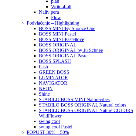
plan
Write-4-all
Naliv pera
Flow
Podvlačenje – Highlighting
BOSS MINI By Snooze One
BOSS MINI Pastel
BOSS MINI Pastellove
BOSS ORIGINAL
BOSS ORIGINAL by Ju Schnee
BOSS ORIGINAL Pastel
BOSS SPLASH
flash
GREEN BOSS
LUMINATOR
NAVIGATOR
NEON
Shine
STABILO BOSS MINI Naturevibes
STABILO BOSS ORIGINAL Natural colors
STABILO BOSS ORIGINAL Nature COLORS
WildFlower
swing cool
swing cool Pastel
POPUST 30% – 50%