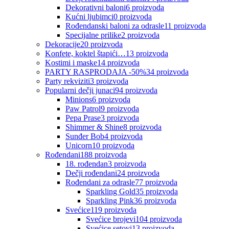
Dekorativni baloni
6
proizvoda
Kućni ljubimci
0
proizvoda
Rođendanski baloni za odrasle
11
proizvoda
Specijalne prilike
2
proizvoda
Dekoracije
20
proizvoda
Konfete, koktel štapići…
13
proizvoda
Kostimi i maske
14
proizvoda
PARTY RASPRODAJA -50%
34
proizvoda
Party rekviziti
3
proizvoda
Popularni dečji junaci
94
proizvoda
Minions
6
proizvoda
Paw Patrol
9
proizvoda
Pepa Prase
3
proizvoda
Shimmer & Shine
8
proizvoda
Sunđer Bob
4
proizvoda
Unicorn
10
proizvoda
Rođendani
188
proizvoda
18. rođendan
3
proizvoda
Dečji rođendani
24
proizvoda
Rođendani za odrasle
77
proizvoda
Sparkling Gold
35
proizvoda
Sparkling Pink
36
proizvoda
Svećice
119
proizvoda
Svećice brojevi
104
proizvoda
Svećice setovi
13
proizvoda