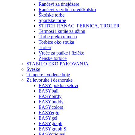
Rančevi za tinejdžere
Rančevi za vrtić i predškolsko
Školske torbe
Sportske torbe
STITCH RANAC, PERNICA, TROLER
Termosi i kutije za užinu
Torbe preko ramena
Torbice oko struka
Troleri
Vreće za patike i fizičko
Ženske torbice
STABILO EKO PAKOVANJA
Sveske
Tempere i vodene boje
Za levoruke i desnoruke
EASY poklon setovi
EASYball
EASYbirdy
EASYbuddy
EASYcolors
EASYergo
EASYgel
EASYgraph
EASYgraph S
EASYoriginal