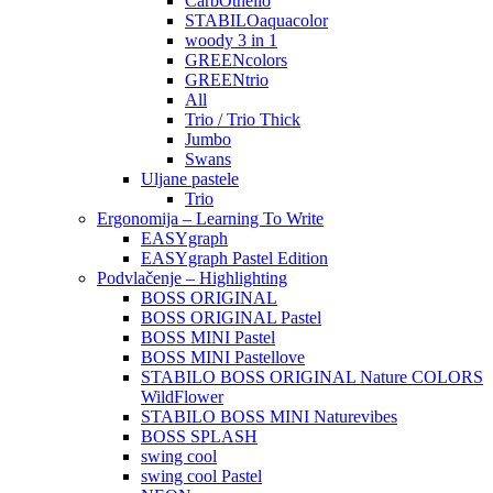
CarbOthello
STABILOaquacolor
woody 3 in 1
GREENcolors
GREENtrio
All
Trio / Trio Thick
Jumbo
Swans
Uljane pastele
Trio
Ergonomija – Learning To Write
EASYgraph
EASYgraph Pastel Edition
Podvlačenje – Highlighting
BOSS ORIGINAL
BOSS ORIGINAL Pastel
BOSS MINI Pastel
BOSS MINI Pastellove
STABILO BOSS ORIGINAL Nature COLORS
WildFlower
STABILO BOSS MINI Naturevibes
BOSS SPLASH
swing cool
swing cool Pastel