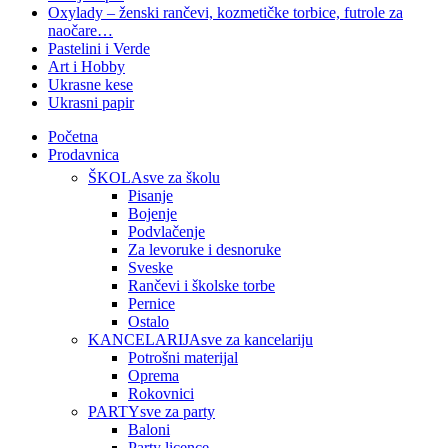
Oxylady – ženski rančevi, kozmetičke torbice, futrole za
naočare…
Pastelini i Verde
Art i Hobby
Ukrasne kese
Ukrasni papir
Početna
Prodavnica
ŠKOLA
sve za školu
Pisanje
Bojenje
Podvlačenje
Za levoruke i desnoruke
Sveske
Rančevi i školske torbe
Pernice
Ostalo
KANCELARIJA
sve za kancelariju
Potrošni materijal
Oprema
Rokovnici
PARTY
sve za party
Baloni
Party licence