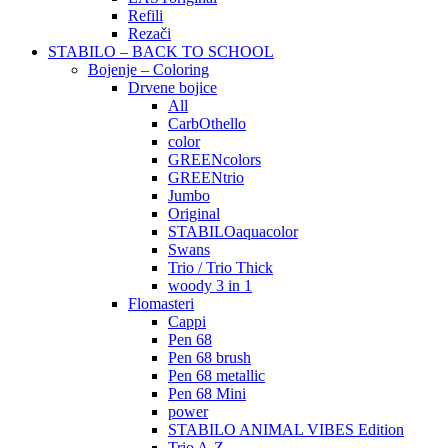
Refili
Rezači
STABILO – BACK TO SCHOOL
Bojenje – Coloring
Drvene bojice
All
CarbOthello
color
GREENcolors
GREENtrio
Jumbo
Original
STABILOaquacolor
Swans
Trio / Trio Thick
woody 3 in 1
Flomasteri
Cappi
Pen 68
Pen 68 brush
Pen 68 metallic
Pen 68 Mini
power
STABILO ANIMAL VIBES Edition
Trio A-Z