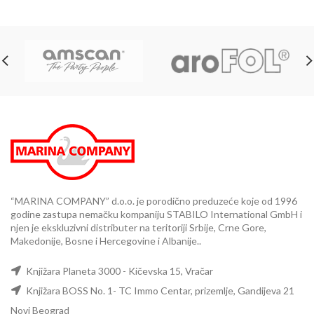
“MARINA COMPANY” d.o.o. je porodično preduzeće koje od 1996
godine zastupa nemačku kompaniju STABILO International GmbH i
njen je ekskluzivni distributer na teritoriji Srbije, Crne Gore,
Makedonije, Bosne i Hercegovine i Albanije..
Knjižara Planeta 3000 - Kičevska 15, Vračar
Knjižara BOSS No. 1- TC Immo Centar, prizemlje, Gandijeva 21
Novi Beograd