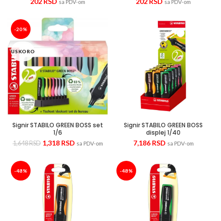
202
RSD
202
RSD
sa PDV-om
sa PDV-om
-20%
USKORO
Signir STABILO GREEN BOSS set
Signir STABILO GREEN BOSS
1/6
displej 1/40
1,318
RSD
7,186
RSD
1,648
RSD
sa PDV-om
sa PDV-om
-48%
-48%