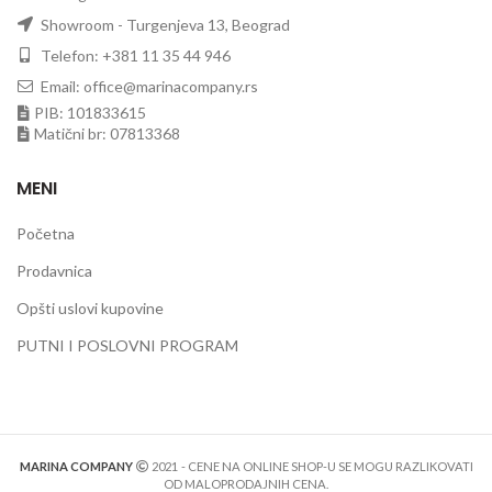
Showroom - Turgenjeva 13, Beograd
Telefon: +381 11 35 44 946
Email: office@marinacompany.rs
PIB: 101833615
Matični br: 07813368
MENI
Početna
Prodavnica
Opšti uslovi kupovine
PUTNI I POSLOVNI PROGRAM
MARINA COMPANY
2021
- CENE NA ONLINE SHOP-U SE MOGU RAZLIKOVATI
OD MALOPRODAJNIH CENA.