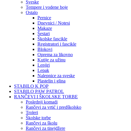
Sveske
Tempere i vodene boje
Ostalo
Pernice
Dnevnici / Notesi
Makaze
Šestari
Školske fascikle
Registratori i fascikle
Blokovi
Oprema za likovno
Kutije za užinu
Lenjiri
Lepak
Nalepnice za sveske
Plastelin i glina
STABILO K POP
STABILO PAW PATROL
RANČEVI I ŠKOLSKE TORBE
Poslednji komadi
Rančevi za vrtić i predškolsko
Troleri
Školske torbe
Rančevi za školu
Rančevi za tinejdžere