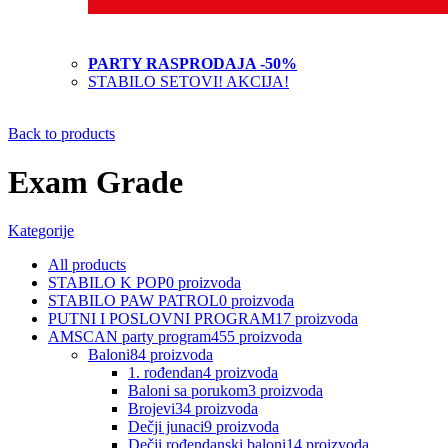
PARTY RASPRODAJA -50%
STABILO SETOVI! AKCIJA!
Back to products
Exam Grade
Kategorije
All
products
STABILO K POP
0
proizvoda
STABILO PAW PATROL
0
proizvoda
PUTNI I POSLOVNI PROGRAM
17
proizvoda
AMSCAN party program
455
proizvoda
Baloni
84
proizvoda
1. rođendan
4
proizvoda
Baloni sa porukom
3
proizvoda
Brojevi
34
proizvoda
Dečji junaci
9
proizvoda
Dečji rođendanski baloni
14
proizvoda