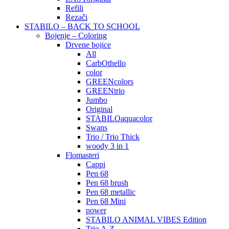
Refili
Rezači
STABILO – BACK TO SCHOOL
Bojenje – Coloring
Drvene bojice
All
CarbOthello
color
GREENcolors
GREENtrio
Jumbo
Original
STABILOaquacolor
Swans
Trio / Trio Thick
woody 3 in 1
Flomasteri
Cappi
Pen 68
Pen 68 brush
Pen 68 metallic
Pen 68 Mini
power
STABILO ANIMAL VIBES Edition
Trio A-Z