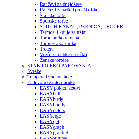
Rančevi za tinejdžere
Rančevi za vrtić i predškolsko
Školske torbe
Sportske torbe
STITCH RANAC, PERNICA, TROLER
Termosi i kutije za užinu
Torbe preko ramena
Torbice oko struka
Troleri
Vreće za patike i fizičko
Ženske torbice
STABILO EKO PAKOVANJA
Sveske
Tempere i vodene boje
Za levoruke i desnoruke
EASY poklon setovi
EASYball
EASYbirdy
EASYbuddy
EASYcolors
EASYergo
EASYgel
EASYgraph
EASYgraph S
EASYoriginal