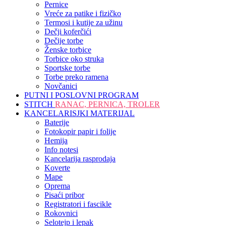
Pernice
Vreće za patike i fizičko
Termosi i kutije za užinu
Dečji koferčići
Dečije torbe
Ženske torbice
Torbice oko struka
Sportske torbe
Torbe preko ramena
Novčanici
PUTNI I POSLOVNI PROGRAM
STITCH
RANAC, PERNICA, TROLER
KANCELARISJKI MATERIJAL
Baterije
Fotokopir papir i folije
Hemija
Info notesi
Kancelarija rasprodaja
Koverte
Mape
Oprema
Pisaći pribor
Registratori i fascikle
Rokovnici
Selotejp i lepak