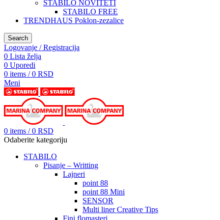
STABILO NOVITETI
STABILO FREE
TRENDHAUS Poklon-zezalice
Search
Logovanje / Registracija
0
Lista želja
0
Uporedi
0
items
/
0
RSD
Meni
0
items
/
0
RSD
Odaberite kategoriju
STABILO
Pisanje – Writting
Lajneri
point 88
point 88 Mini
SENSOR
Multi liner Creative Tips
Fini flomasteri