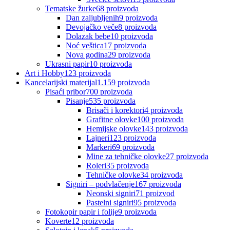
Tematske žurke
68
proizvoda
Dan zaljubljenih
9
proizvoda
Devojačko veče
8
proizvoda
Dolazak bebe
10
proizvoda
Noć veštica
17
proizvoda
Nova godina
29
proizvoda
Ukrasni papir
10
proizvoda
Art i Hobby
123
proizvoda
Kancelarijski materijal
1.159
proizvoda
Pisaći pribor
700
proizvoda
Pisanje
535
proizvoda
Brisači i korektori
4
proizvoda
Grafitne olovke
100
proizvoda
Hemijske olovke
143
proizvoda
Lajneri
123
proizvoda
Markeri
69
proizvoda
Mine za tehničke olovke
27
proizvoda
Roleri
35
proizvoda
Tehničke olovke
34
proizvoda
Signiri – podvlačenje
167
proizvoda
Neonski signiri
71
proizvod
Pastelni signiri
95
proizvoda
Fotokopir papir i folije
9
proizvoda
Koverte
12
proizvoda