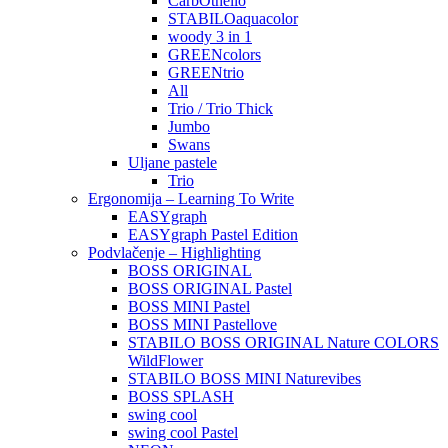
CarbOthello
STABILOaquacolor
woody 3 in 1
GREENcolors
GREENtrio
All
Trio / Trio Thick
Jumbo
Swans
Uljane pastele
Trio
Ergonomija – Learning To Write
EASYgraph
EASYgraph Pastel Edition
Podvlačenje – Highlighting
BOSS ORIGINAL
BOSS ORIGINAL Pastel
BOSS MINI Pastel
BOSS MINI Pastellove
STABILO BOSS ORIGINAL Nature COLORS
WildFlower
STABILO BOSS MINI Naturevibes
BOSS SPLASH
swing cool
swing cool Pastel