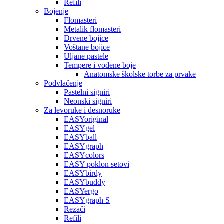
Refili
Bojenje
Flomasteri
Metalik flomasteri
Drvene bojice
Voštane bojice
Uljane pastele
Tempere i vodene boje
Anatomske školske torbe za prvake
Podvlačenje
Pastelni signiri
Neonski signiri
Za levoruke i desnoruke
EASYoriginal
EASYgel
EASYball
EASYgraph
EASYcolors
EASY poklon setovi
EASYbirdy
EASYbuddy
EASYergo
EASYgraph S
Rezači
Refili