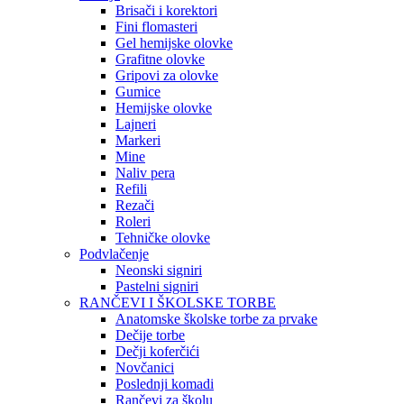
Brisači i korektori
Fini flomasteri
Gel hemijske olovke
Grafitne olovke
Gripovi za olovke
Gumice
Hemijske olovke
Lajneri
Markeri
Mine
Naliv pera
Refili
Rezači
Roleri
Tehničke olovke
Podvlačenje
Neonski signiri
Pastelni signiri
RANČEVI I ŠKOLSKE TORBE
Anatomske školske torbe za prvake
Dečije torbe
Dečji koferčići
Novčanici
Poslednji komadi
Rančevi za školu