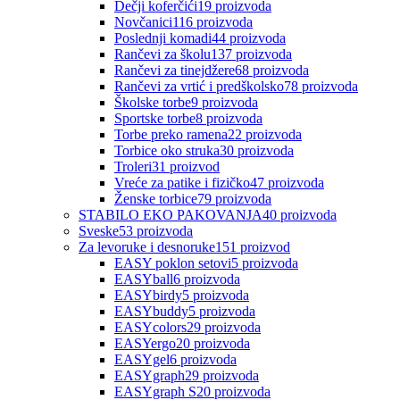
Dečji koferčići
19
proizvoda
Novčanici
116
proizvoda
Poslednji komadi
44
proizvoda
Rančevi za školu
137
proizvoda
Rančevi za tinejdžere
68
proizvoda
Rančevi za vrtić i predškolsko
78
proizvoda
Školske torbe
9
proizvoda
Sportske torbe
8
proizvoda
Torbe preko ramena
22
proizvoda
Torbice oko struka
30
proizvoda
Troleri
31
proizvod
Vreće za patike i fizičko
47
proizvoda
Ženske torbice
79
proizvoda
STABILO EKO PAKOVANJA
40
proizvoda
Sveske
53
proizvoda
Za levoruke i desnoruke
151
proizvod
EASY poklon setovi
5
proizvoda
EASYball
6
proizvoda
EASYbirdy
5
proizvoda
EASYbuddy
5
proizvoda
EASYcolors
29
proizvoda
EASYergo
20
proizvoda
EASYgel
6
proizvoda
EASYgraph
29
proizvoda
EASYgraph S
20
proizvoda