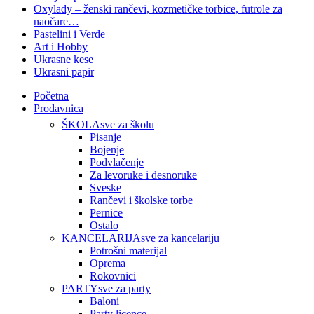
Oxylady – ženski rančevi, kozmetičke torbice, futrole za
naočare…
Pastelini i Verde
Art i Hobby
Ukrasne kese
Ukrasni papir
Početna
Prodavnica
ŠKOLA
sve za školu
Pisanje
Bojenje
Podvlačenje
Za levoruke i desnoruke
Sveske
Rančevi i školske torbe
Pernice
Ostalo
KANCELARIJA
sve za kancelariju
Potrošni materijal
Oprema
Rokovnici
PARTY
sve za party
Baloni
Party licence