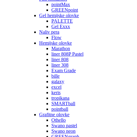
pointMax
GREENpoint
Gel hemijske olovke
PALETTE
Gel Exxx
Naliv pera
Flow
Hemijske olovke
Marathon
liner 808P Pastel
liner 808
liner 308
Exam Grade
bille
galaxy
excel
keris
tropikana
SMARTball
pointball
Grafitne olovke
Othello
Swano pastel
Swano neon
GREENgraph