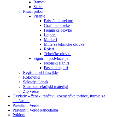
Ramovi
Stalci
Pisaći pribor
Pisanje
Brisači i korektori
Grafitne olovke
Hemijske olovke
Lajneri
Markeri
Mine za tehničke olovke
Roleri
Tehničke olovke
Signiri – podvlačenje
Neonski signiri
Pastelni signiri
Registratori i fascikle
Rokovnici
Selotejp i lepak
Sitan kancelarijski materijal
Zip vreće
Oxylady – ženski rančevi, kozmetičke torbice, futrole za
naočare…
Pastelini i Verde
Pastelini i Verde kancelarija
Pokloni