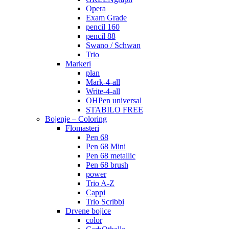
Opera
Exam Grade
pencil 160
pencil 88
Swano / Schwan
Trio
Markeri
plan
Mark-4-all
Write-4-all
OHPen universal
STABILO FREE
Bojenje – Coloring
Flomasteri
Pen 68
Pen 68 Mini
Pen 68 metallic
Pen 68 brush
power
Trio A-Z
Cappi
Trio Scribbi
Drvene bojice
color