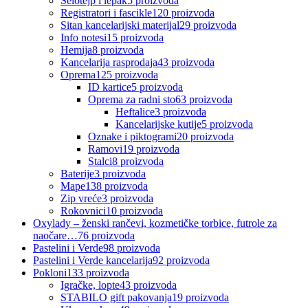
Selotejp i lepak
5
proizvoda
Registratori i fascikle
120
proizvoda
Sitan kancelarijski materijal
29
proizvoda
Info notesi
15
proizvoda
Hemija
8
proizvoda
Kancelarija rasprodaja
43
proizvoda
Oprema
125
proizvoda
ID kartice
5
proizvoda
Oprema za radni sto
63
proizvoda
Heftalice
3
proizvoda
Kancelarijske kutije
5
proizvoda
Oznake i piktogrami
20
proizvoda
Ramovi
19
proizvoda
Stalci
8
proizvoda
Baterije
3
proizvoda
Mape
138
proizvoda
Zip vreće
3
proizvoda
Rokovnici
10
proizvoda
Oxylady – ženski rančevi, kozmetičke torbice, futrole za
naočare…
76
proizvoda
Pastelini i Verde
98
proizvoda
Pastelini i Verde kancelarija
92
proizvoda
Pokloni
133
proizvoda
Igračke, lopte
43
proizvoda
STABILO gift pakovanja
19
proizvoda