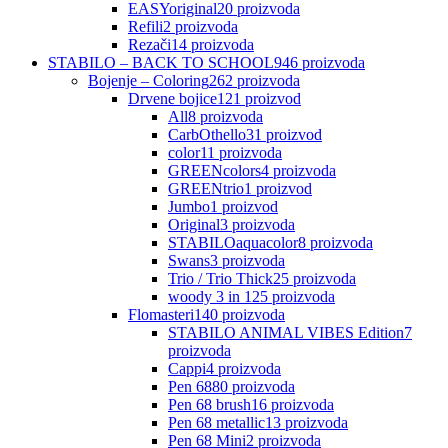
EASYoriginal
20
proizvoda
Refili
2
proizvoda
Rezači
14
proizvoda
STABILO – BACK TO SCHOOL
946
proizvoda
Bojenje – Coloring
262
proizvoda
Drvene bojice
121
proizvod
All
8
proizvoda
CarbOthello
31
proizvod
color
11
proizvoda
GREENcolors
4
proizvoda
GREENtrio
1
proizvod
Jumbo
1
proizvod
Original
3
proizvoda
STABILOaquacolor
8
proizvoda
Swans
3
proizvoda
Trio / Trio Thick
25
proizvoda
woody 3 in 1
25
proizvoda
Flomasteri
140
proizvoda
STABILO ANIMAL VIBES Edition
7
proizvoda
Cappi
4
proizvoda
Pen 68
80
proizvoda
Pen 68 brush
16
proizvoda
Pen 68 metallic
13
proizvoda
Pen 68 Mini
2
proizvoda