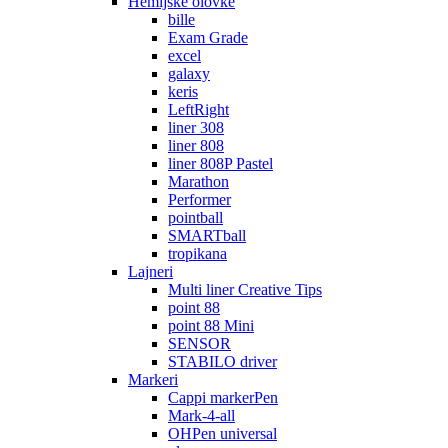
Hemijske olovke
bille
Exam Grade
excel
galaxy
keris
LeftRight
liner 308
liner 808
liner 808P Pastel
Marathon
Performer
pointball
SMARTball
tropikana
Lajneri
Multi liner Creative Tips
point 88
point 88 Mini
SENSOR
STABILO driver
Markeri
Cappi markerPen
Mark-4-all
OHPen universal