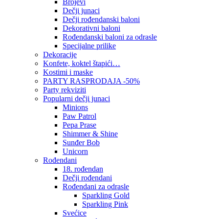
Brojevi
Dečji junaci
Dečji rođendanski baloni
Dekorativni baloni
Rođendanski baloni za odrasle
Specijalne prilike
Dekoracije
Konfete, koktel štapići…
Kostimi i maske
PARTY RASPRODAJA -50%
Party rekviziti
Popularni dečji junaci
Minions
Paw Patrol
Pepa Prase
Shimmer & Shine
Sunđer Bob
Unicorn
Rođendani
18. rođendan
Dečji rođendani
Rođendani za odrasle
Sparkling Gold
Sparkling Pink
Svećice