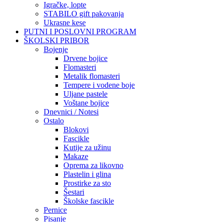
Igračke, lopte
STABILO gift pakovanja
Ukrasne kese
PUTNI I POSLOVNI PROGRAM
ŠKOLSKI PRIBOR
Bojenje
Drvene bojice
Flomasteri
Metalik flomasteri
Tempere i vodene boje
Uljane pastele
Voštane bojice
Dnevnici / Notesi
Ostalo
Blokovi
Fascikle
Kutije za užinu
Makaze
Oprema za likovno
Plastelin i glina
Prostirke za sto
Šestari
Školske fascikle
Pernice
Pisanje