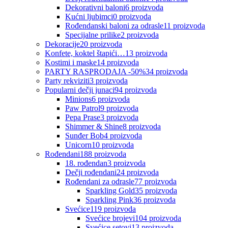
Dekorativni baloni
6
proizvoda
Kućni ljubimci
0
proizvoda
Rođendanski baloni za odrasle
11
proizvoda
Specijalne prilike
2
proizvoda
Dekoracije
20
proizvoda
Konfete, koktel štapići…
13
proizvoda
Kostimi i maske
14
proizvoda
PARTY RASPRODAJA -50%
34
proizvoda
Party rekviziti
3
proizvoda
Popularni dečji junaci
94
proizvoda
Minions
6
proizvoda
Paw Patrol
9
proizvoda
Pepa Prase
3
proizvoda
Shimmer & Shine
8
proizvoda
Sunđer Bob
4
proizvoda
Unicorn
10
proizvoda
Rođendani
188
proizvoda
18. rođendan
3
proizvoda
Dečji rođendani
24
proizvoda
Rođendani za odrasle
77
proizvoda
Sparkling Gold
35
proizvoda
Sparkling Pink
36
proizvoda
Svećice
119
proizvoda
Svećice brojevi
104
proizvoda
Svećice setovi
13
proizvoda