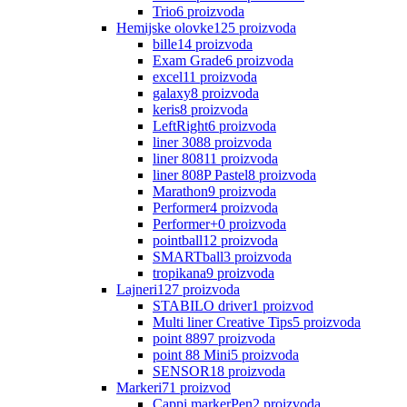
Trio
6
proizvoda
Hemijske olovke
125
proizvoda
bille
14
proizvoda
Exam Grade
6
proizvoda
excel
11
proizvoda
galaxy
8
proizvoda
keris
8
proizvoda
LeftRight
6
proizvoda
liner 308
8
proizvoda
liner 808
11
proizvoda
liner 808P Pastel
8
proizvoda
Marathon
9
proizvoda
Performer
4
proizvoda
Performer+
0
proizvoda
pointball
12
proizvoda
SMARTball
3
proizvoda
tropikana
9
proizvoda
Lajneri
127
proizvoda
STABILO driver
1
proizvod
Multi liner Creative Tips
5
proizvoda
point 88
97
proizvoda
point 88 Mini
5
proizvoda
SENSOR
18
proizvoda
Markeri
71
proizvod
Cappi markerPen
2
proizvoda