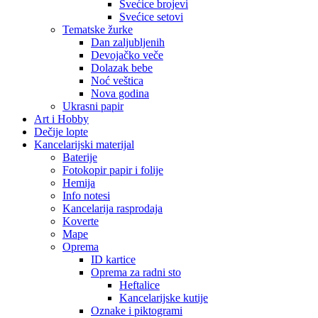
Svećice brojevi
Svećice setovi
Tematske žurke
Dan zaljubljenih
Devojačko veče
Dolazak bebe
Noć veštica
Nova godina
Ukrasni papir
Art i Hobby
Dečije lopte
Kancelarijski materijal
Baterije
Fotokopir papir i folije
Hemija
Info notesi
Kancelarija rasprodaja
Koverte
Mape
Oprema
ID kartice
Oprema za radni sto
Heftalice
Kancelarijske kutije
Oznake i piktogrami