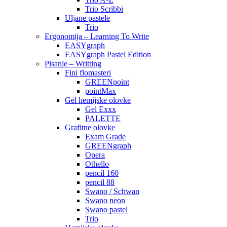
Trio Scribbi
Uljane pastele
Trio
Ergonomija – Learning To Write
EASYgraph
EASYgraph Pastel Edition
Pisanje – Writting
Fini flomasteri
GREENpoint
pointMax
Gel hemijske olovke
Gel Exxx
PALETTE
Grafitne olovke
Exam Grade
GREENgraph
Opera
Othello
pencil 160
pencil 88
Swano / Schwan
Swano neon
Swano pastel
Trio