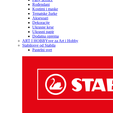
Rođendani
Kostimi i maske
Tematske žurke
Aksesoari
Dekoracije
Ukrasne kese
Ukrasni papir
Dodatna oprema
ART I HOBBY
sve za Art i Hobby
Stabilo
sve od Stabila
Pastelni svet