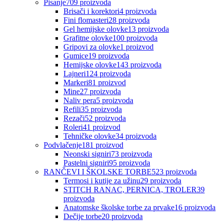
Pisanje
709
proizvoda
Brisači i korektori
4
proizvoda
Fini flomasteri
28
proizvoda
Gel hemijske olovke
13
proizvoda
Grafitne olovke
100
proizvoda
Gripovi za olovke
1
proizvod
Gumice
19
proizvoda
Hemijske olovke
143
proizvoda
Lajneri
124
proizvoda
Markeri
81
proizvod
Mine
27
proizvoda
Naliv pera
5
proizvoda
Refili
35
proizvoda
Rezači
52
proizvoda
Roleri
41
proizvod
Tehničke olovke
34
proizvoda
Podvlačenje
181
proizvod
Neonski signiri
73
proizvoda
Pastelni signiri
95
proizvoda
RANČEVI I ŠKOLSKE TORBE
523
proizvoda
Termosi i kutije za užinu
29
proizvoda
STITCH RANAC, PERNICA, TROLER
39
proizvoda
Anatomske školske torbe za prvake
16
proizvoda
Dečije torbe
20
proizvoda