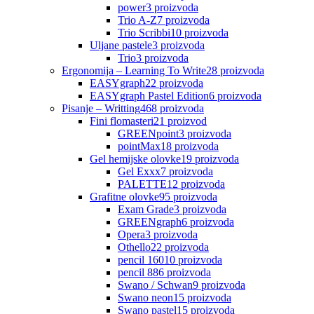
power
3
proizvoda
Trio A-Z
7
proizvoda
Trio Scribbi
10
proizvoda
Uljane pastele
3
proizvoda
Trio
3
proizvoda
Ergonomija – Learning To Write
28
proizvoda
EASYgraph
22
proizvoda
EASYgraph Pastel Edition
6
proizvoda
Pisanje – Writting
468
proizvoda
Fini flomasteri
21
proizvod
GREENpoint
3
proizvoda
pointMax
18
proizvoda
Gel hemijske olovke
19
proizvoda
Gel Exxx
7
proizvoda
PALETTE
12
proizvoda
Grafitne olovke
95
proizvoda
Exam Grade
3
proizvoda
GREENgraph
6
proizvoda
Opera
3
proizvoda
Othello
22
proizvoda
pencil 160
10
proizvoda
pencil 88
6
proizvoda
Swano / Schwan
9
proizvoda
Swano neon
15
proizvoda
Swano pastel
15
proizvoda