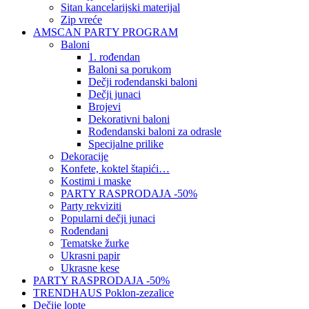
Sitan kancelarijski materijal
Zip vreće
AMSCAN PARTY PROGRAM
Baloni
1. rođendan
Baloni sa porukom
Dečji rođendanski baloni
Dečji junaci
Brojevi
Dekorativni baloni
Rođendanski baloni za odrasle
Specijalne prilike
Dekoracije
Konfete, koktel štapići…
Kostimi i maske
PARTY RASPRODAJA -50%
Party rekviziti
Popularni dečji junaci
Rođendani
Tematske žurke
Ukrasni papir
Ukrasne kese
PARTY RASPRODAJA -50%
TRENDHAUS Poklon-zezalice
Dečije lopte