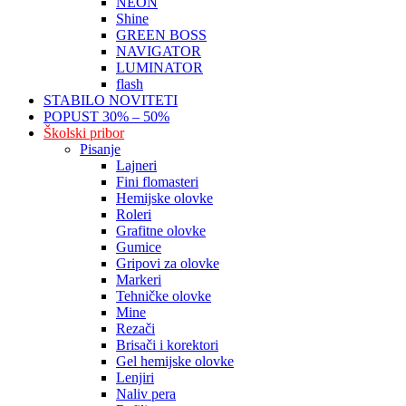
NEON
Shine
GREEN BOSS
NAVIGATOR
LUMINATOR
flash
STABILO NOVITETI
POPUST 30% – 50%
Školski pribor
Pisanje
Lajneri
Fini flomasteri
Hemijske olovke
Roleri
Grafitne olovke
Gumice
Gripovi za olovke
Markeri
Tehničke olovke
Mine
Rezači
Brisači i korektori
Gel hemijske olovke
Lenjiri
Naliv pera