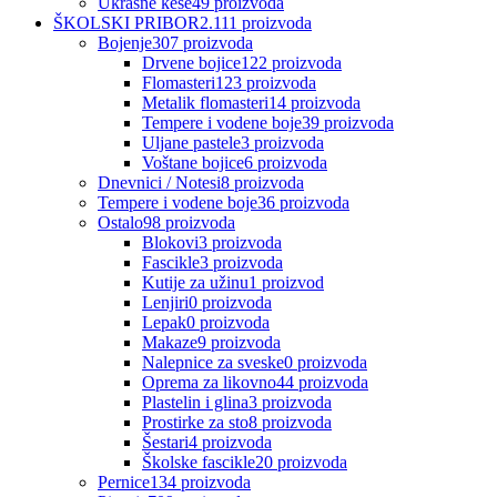
Ukrasne kese
49
proizvoda
ŠKOLSKI PRIBOR
2.111
proizvoda
Bojenje
307
proizvoda
Drvene bojice
122
proizvoda
Flomasteri
123
proizvoda
Metalik flomasteri
14
proizvoda
Tempere i vodene boje
39
proizvoda
Uljane pastele
3
proizvoda
Voštane bojice
6
proizvoda
Dnevnici / Notesi
8
proizvoda
Tempere i vodene boje
36
proizvoda
Ostalo
98
proizvoda
Blokovi
3
proizvoda
Fascikle
3
proizvoda
Kutije za užinu
1
proizvod
Lenjiri
0
proizvoda
Lepak
0
proizvoda
Makaze
9
proizvoda
Nalepnice za sveske
0
proizvoda
Oprema za likovno
44
proizvoda
Plastelin i glina
3
proizvoda
Prostirke za sto
8
proizvoda
Šestari
4
proizvoda
Školske fascikle
20
proizvoda
Pernice
134
proizvoda