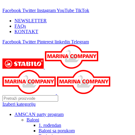
25 GODINA SA VAMA!
Facebook
Twitter
Instagram
YouTube
TikTok
NEWSLETTER
FAQs
KONTAKT
Facebook
Twitter
Pinterest
linkedin
Telegram
Izaberi kategoriju
AMSCAN party program
Baloni
1. rođendan
Baloni sa porukom