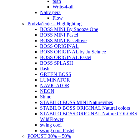
plan
Write-4-all
Naliv pera
Flow
Podvlačenje – Highlighting
BOSS MINI By Snooze One
BOSS MINI Pastel
BOSS MINI Pastellove
BOSS ORIGINAL
BOSS ORIGINAL by Ju Schnee
BOSS ORIGINAL Pastel
BOSS SPLASH
flash
GREEN BOSS
LUMINATOR
NAVIGATOR
NEON
Shine
STABILO BOSS MINI Naturevibes
STABILO BOSS ORIGINAL Natural colors
STABILO BOSS ORIGINAL Nature COLORS
WildFlower
swing cool
swing cool Pastel
POPUST 30% – 50%