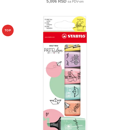
5,006
RSD
sa PDV-om
-20%
TOP