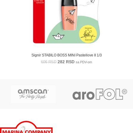
Signir STABILO BOSS MINI Pastellove II 1/3
282
RSD
606
RSD
sa PDV-om