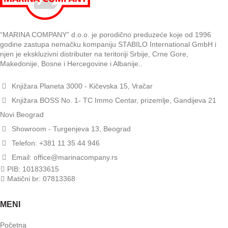
“MARINA COMPANY” d.o.o. je porodično preduzeće koje od 1996
godine zastupa nemačku kompaniju STABILO International GmbH i
njen je ekskluzivni distributer na teritoriji Srbije, Crne Gore,
Makedonije, Bosne i Hercegovine i Albanije..
Knjižara Planeta 3000 - Kičevska 15, Vračar
Knjižara BOSS No. 1- TC Immo Centar, prizemlje, Gandijeva 21
Novi Beograd
Showroom - Turgenjeva 13, Beograd
Telefon: +381 11 35 44 946
Email: office@marinacompany.rs
PIB: 101833615
Matični br: 07813368
MENI
Početna