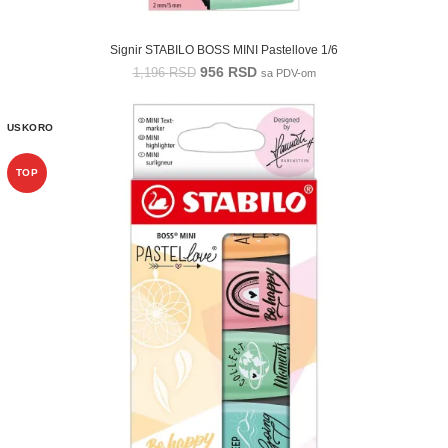
Signir STABILO BOSS MINI Pastellove 1/6
956
RSD
1,196
RSD
sa PDV-om
USKORO
TOP