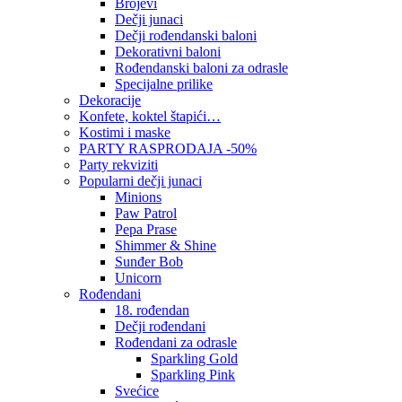
Brojevi
Dečji junaci
Dečji rođendanski baloni
Dekorativni baloni
Rođendanski baloni za odrasle
Specijalne prilike
Dekoracije
Konfete, koktel štapići…
Kostimi i maske
PARTY RASPRODAJA -50%
Party rekviziti
Popularni dečji junaci
Minions
Paw Patrol
Pepa Prase
Shimmer & Shine
Sunđer Bob
Unicorn
Rođendani
18. rođendan
Dečji rođendani
Rođendani za odrasle
Sparkling Gold
Sparkling Pink
Svećice