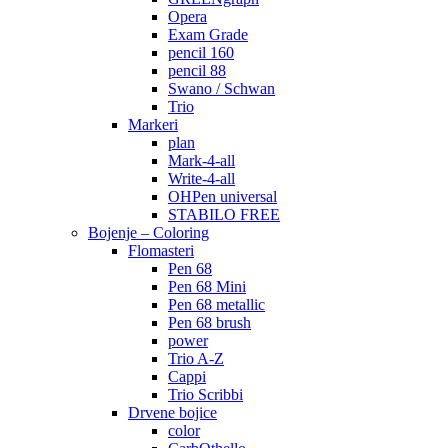
Opera
Exam Grade
pencil 160
pencil 88
Swano / Schwan
Trio
Markeri
plan
Mark-4-all
Write-4-all
OHPen universal
STABILO FREE
Bojenje – Coloring
Flomasteri
Pen 68
Pen 68 Mini
Pen 68 metallic
Pen 68 brush
power
Trio A-Z
Cappi
Trio Scribbi
Drvene bojice
color