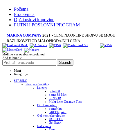
Početna
Prodavnica
Opšti uslovi kupovine
PUTNI I POSLOVNI PROGRAM
MARINA COMPANY
2021
- CENE NA ONLINE SHOP-U SE MOGU
RAZLIKOVATI OD MALOPRODAJNIH CENA.
Molimo vas odaberite proizvod
Add to bundle
Search
Meni
Kategorije
STABILO
Pisanje – Writting
Lajneri
point 88
point 88 Mini
SENSOR
Multi liner Creative Tips
Fini flomasteri
pointMax
GREENpoint
Gel hemijske olovke
PALETTE
Gel Exxx
Naliv pera
Flow