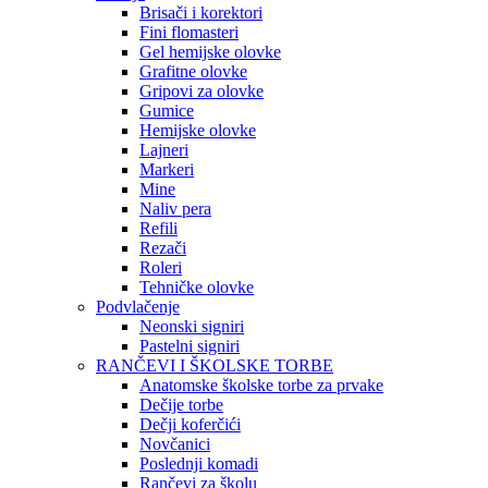
Brisači i korektori
Fini flomasteri
Gel hemijske olovke
Grafitne olovke
Gripovi za olovke
Gumice
Hemijske olovke
Lajneri
Markeri
Mine
Naliv pera
Refili
Rezači
Roleri
Tehničke olovke
Podvlačenje
Neonski signiri
Pastelni signiri
RANČEVI I ŠKOLSKE TORBE
Anatomske školske torbe za prvake
Dečije torbe
Dečji koferčići
Novčanici
Poslednji komadi
Rančevi za školu