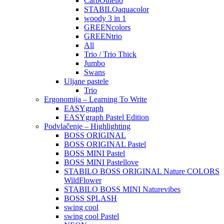
CarbOthello
STABILOaquacolor
woody 3 in 1
GREENcolors
GREENtrio
All
Trio / Trio Thick
Jumbo
Swans
Uljane pastele
Trio
Ergonomija – Learning To Write
EASYgraph
EASYgraph Pastel Edition
Podvlačenje – Highlighting
BOSS ORIGINAL
BOSS ORIGINAL Pastel
BOSS MINI Pastel
BOSS MINI Pastellove
STABILO BOSS ORIGINAL Nature COLORS
WildFlower
STABILO BOSS MINI Naturevibes
BOSS SPLASH
swing cool
swing cool Pastel