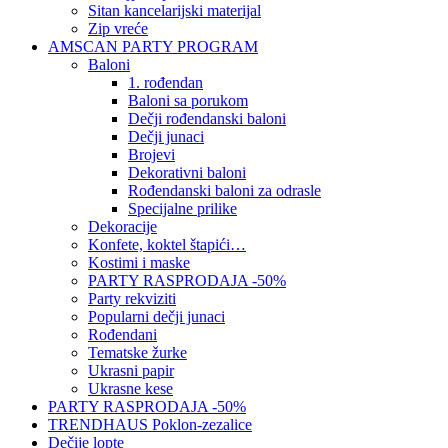
Sitan kancelarijski materijal
Zip vreće
AMSCAN PARTY PROGRAM
Baloni
1. rođendan
Baloni sa porukom
Dečji rođendanski baloni
Dečji junaci
Brojevi
Dekorativni baloni
Rođendanski baloni za odrasle
Specijalne prilike
Dekoracije
Konfete, koktel štapići…
Kostimi i maske
PARTY RASPRODAJA -50%
Party rekviziti
Popularni dečji junaci
Rođendani
Tematske žurke
Ukrasni papir
Ukrasne kese
PARTY RASPRODAJA -50%
TRENDHAUS Poklon-zezalice
Dečije lopte