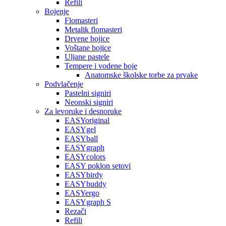
Refili
Bojenje
Flomasteri
Metalik flomasteri
Drvene bojice
Voštane bojice
Uljane pastele
Tempere i vodene boje
Anatomske školske torbe za prvake
Podvlačenje
Pastelni signiri
Neonski signiri
Za levoruke i desnoruke
EASYoriginal
EASYgel
EASYball
EASYgraph
EASYcolors
EASY poklon setovi
EASYbirdy
EASYbuddy
EASYergo
EASYgraph S
Rezači
Refili