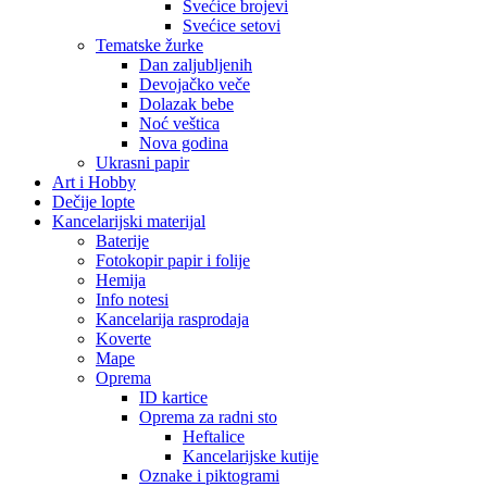
Svećice brojevi
Svećice setovi
Tematske žurke
Dan zaljubljenih
Devojačko veče
Dolazak bebe
Noć veštica
Nova godina
Ukrasni papir
Art i Hobby
Dečije lopte
Kancelarijski materijal
Baterije
Fotokopir papir i folije
Hemija
Info notesi
Kancelarija rasprodaja
Koverte
Mape
Oprema
ID kartice
Oprema za radni sto
Heftalice
Kancelarijske kutije
Oznake i piktogrami