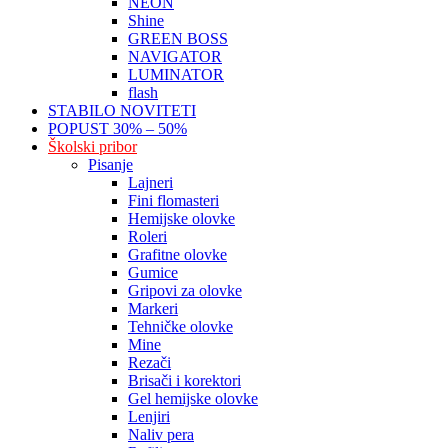
NEON
Shine
GREEN BOSS
NAVIGATOR
LUMINATOR
flash
STABILO NOVITETI
POPUST 30% – 50%
Školski pribor
Pisanje
Lajneri
Fini flomasteri
Hemijske olovke
Roleri
Grafitne olovke
Gumice
Gripovi za olovke
Markeri
Tehničke olovke
Mine
Rezači
Brisači i korektori
Gel hemijske olovke
Lenjiri
Naliv pera