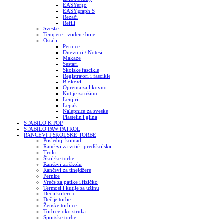
EASYergo
EASYgraph S
Rezači
Refili
Sveske
Tempere i vodene boje
Ostalo
Pernice
Dnevnici / Notesi
Makaze
Šestari
Školske fascikle
Registratori i fascikle
Blokovi
Oprema za likovno
Kutije za užinu
Lenjiri
Lepak
Nalepnice za sveske
Plastelin i glina
STABILO K POP
STABILO PAW PATROL
RANČEVI I ŠKOLSKE TORBE
Poslednji komadi
Rančevi za vrtić i predškolsko
Troleri
Školske torbe
Rančevi za školu
Rančevi za tinejdžere
Pernice
Vreće za patike i fizičko
Termosi i kutije za užinu
Dečji koferčići
Dečije torbe
Ženske torbice
Torbice oko struka
Sportske torbe