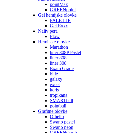
pointMax
GREENpoint
Gel hemijske olovke
PALETTE
Gel Exxx
Naliv pera
Flow
Hemijske olovke
Marathon
liner 808P Pastel
liner 808
liner 308
Exam Grade
bille
galaxy
excel
keris
tropikana
SMARTball
pointball
Grafitne olovke
Othello
Swano pastel
Swano neon
GREENgraph