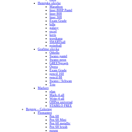
Hemijske olovke
Marathon
liner 808P Pastel
liner 808
liner 308
Exam Grade
bille
galaxy
excel
keris
tropikana
SMARTball
pointball
Grafitne olovke
Othello
Swano pastel
Swano neon
GREENgraph
Opera
Exam Grade
pencil 160
pencil 88
Swano / Schwan
Trio
Markeri
plan
Mark-4-all
Write-4-all
OHPen universal
STABILO FREE
Bojenje – Coloring
Flomasteri
Pen 68
Pen 68 Mini
Pen 68 metallic
Pen 68 brush
power