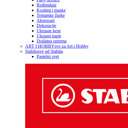
Rođendani
Kostimi i maske
Tematske žurke
Aksesoari
Dekoracije
Ukrasne kese
Ukrasni papir
Dodatna oprema
ART I HOBBY
sve za Art i Hobby
Stabilo
sve od Stabila
Pastelni svet