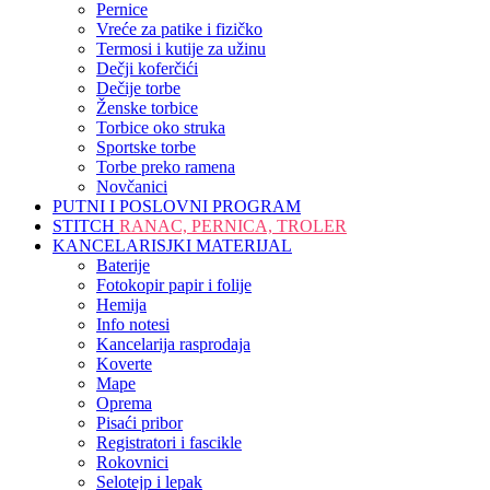
Pernice
Vreće za patike i fizičko
Termosi i kutije za užinu
Dečji koferčići
Dečije torbe
Ženske torbice
Torbice oko struka
Sportske torbe
Torbe preko ramena
Novčanici
PUTNI I POSLOVNI PROGRAM
STITCH
RANAC, PERNICA, TROLER
KANCELARISJKI MATERIJAL
Baterije
Fotokopir papir i folije
Hemija
Info notesi
Kancelarija rasprodaja
Koverte
Mape
Oprema
Pisaći pribor
Registratori i fascikle
Rokovnici
Selotejp i lepak