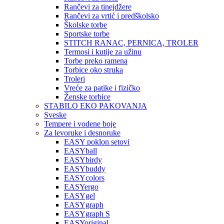
Rančevi za tinejdžere
Rančevi za vrtić i predškolsko
Školske torbe
Sportske torbe
STITCH RANAC, PERNICA, TROLER
Termosi i kutije za užinu
Torbe preko ramena
Torbice oko struka
Troleri
Vreće za patike i fizičko
Ženske torbice
STABILO EKO PAKOVANJA
Sveske
Tempere i vodene boje
Za levoruke i desnoruke
EASY poklon setovi
EASYball
EASYbirdy
EASYbuddy
EASYcolors
EASYergo
EASYgel
EASYgraph
EASYgraph S
EASYoriginal