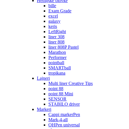
Hemijske olovke
bille
Exam Grade
excel
galaxy
keris
LeftRight
liner 308
liner 808
liner 808P Pastel
Marathon
Performer
pointball
SMARTball
tropikana
Lajneri
Multi liner Creative Tips
point 88
point 88 Mini
SENSOR
STABILO driver
Markeri
Cappi markerPen
Mark-4-all
OHPen universal