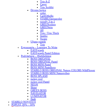
Trio A-Z
Cappi
Trio Scribbi
Drvene bojice
color
CarbOthello
STABILOaquacolor
woody 3 in 1
GREENcolors
GREENtrio
All
Trio / Trio Thick
Jumbo
Swans
Uljane pastele
Trio
Ergonomija – Learning To Write
EASYgraph
EASYgraph Pastel Edition
Podvlačenje – Highlighting
BOSS ORIGINAL
BOSS ORIGINAL Pastel
BOSS MINI Pastel
BOSS MINI Pastellove
STABILO BOSS ORIGINAL Nature COLORS WildFlower
STABILO BOSS MINI Naturevibes
BOSS SPLASH
swing cool
swing cool Pastel
NEON
Shine
GREEN BOSS
NAVIGATOR
LUMINATOR
flash
STABILO NOVITETI
POPUST 30% – 50%