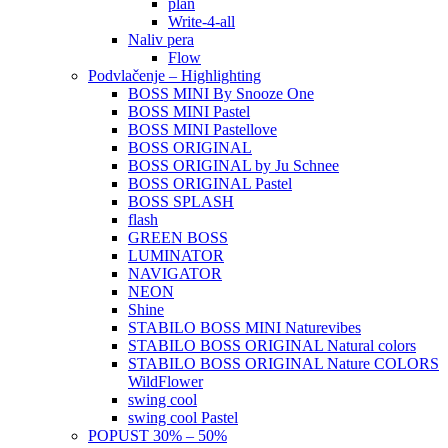
plan
Write-4-all
Naliv pera
Flow
Podvlačenje – Highlighting
BOSS MINI By Snooze One
BOSS MINI Pastel
BOSS MINI Pastellove
BOSS ORIGINAL
BOSS ORIGINAL by Ju Schnee
BOSS ORIGINAL Pastel
BOSS SPLASH
flash
GREEN BOSS
LUMINATOR
NAVIGATOR
NEON
Shine
STABILO BOSS MINI Naturevibes
STABILO BOSS ORIGINAL Natural colors
STABILO BOSS ORIGINAL Nature COLORS
WildFlower
swing cool
swing cool Pastel
POPUST 30% – 50%