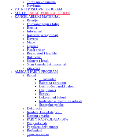
Torbe preko ramena
Novčanici
PUTNI I POSLOVNI PROGRAM
STITCH
RANAC, PERNICA, TROLER
KANCELARISJKI MATERIJAL
Baterije
Fotokopir papir i folije
Hemija
Info notesi
Kancelarija rasprodaja
Koverte
Mape
Oprema
Pisaći pribor
Registratori i fascikle
Rokovnici
Selotejp i lepak
Sitan kancelarijski materijal
Zip vreće
AMSCAN PARTY PROGRAM
Baloni
1. rođendan
Baloni sa porukom
Dečji rođendanski baloni
Dečji junaci
Brojevi
Dekorativni baloni
Rođendanski baloni za odrasle
Specijalne prilike
Dekoracije
Konfete, koktel štapići…
Kostimi i maske
PARTY RASPRODAJA -50%
Party rekviziti
Popularni dečji junaci
Rođendani
Tematske žurke