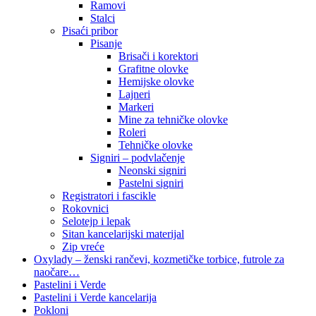
Ramovi
Stalci
Pisaći pribor
Pisanje
Brisači i korektori
Grafitne olovke
Hemijske olovke
Lajneri
Markeri
Mine za tehničke olovke
Roleri
Tehničke olovke
Signiri – podvlačenje
Neonski signiri
Pastelni signiri
Registratori i fascikle
Rokovnici
Selotejp i lepak
Sitan kancelarijski materijal
Zip vreće
Oxylady – ženski rančevi, kozmetičke torbice, futrole za
naočare…
Pastelini i Verde
Pastelini i Verde kancelarija
Pokloni