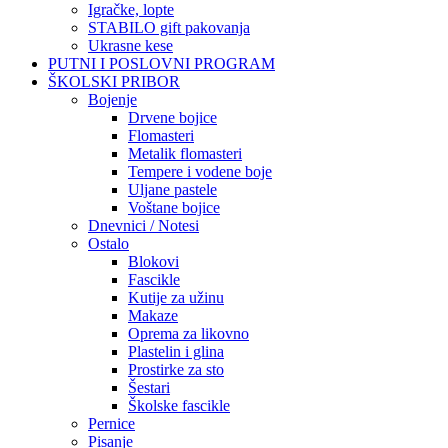
Igračke, lopte
STABILO gift pakovanja
Ukrasne kese
PUTNI I POSLOVNI PROGRAM
ŠKOLSKI PRIBOR
Bojenje
Drvene bojice
Flomasteri
Metalik flomasteri
Tempere i vodene boje
Uljane pastele
Voštane bojice
Dnevnici / Notesi
Ostalo
Blokovi
Fascikle
Kutije za užinu
Makaze
Oprema za likovno
Plastelin i glina
Prostirke za sto
Šestari
Školske fascikle
Pernice
Pisanje