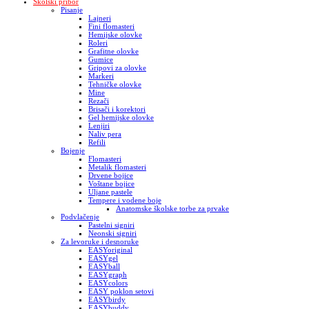
Školski pribor
Pisanje
Lajneri
Fini flomasteri
Hemijske olovke
Roleri
Grafitne olovke
Gumice
Gripovi za olovke
Markeri
Tehničke olovke
Mine
Rezači
Brisači i korektori
Gel hemijske olovke
Lenjiri
Naliv pera
Refili
Bojenje
Flomasteri
Metalik flomasteri
Drvene bojice
Voštane bojice
Uljane pastele
Tempere i vodene boje
Anatomske školske torbe za prvake
Podvlačenje
Pastelni signiri
Neonski signiri
Za levoruke i desnoruke
EASYoriginal
EASYgel
EASYball
EASYgraph
EASYcolors
EASY poklon setovi
EASYbirdy
EASYbuddy