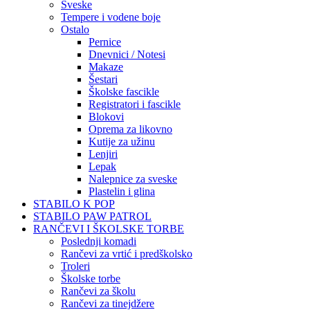
Sveske
Tempere i vodene boje
Ostalo
Pernice
Dnevnici / Notesi
Makaze
Šestari
Školske fascikle
Registratori i fascikle
Blokovi
Oprema za likovno
Kutije za užinu
Lenjiri
Lepak
Nalepnice za sveske
Plastelin i glina
STABILO K POP
STABILO PAW PATROL
RANČEVI I ŠKOLSKE TORBE
Poslednji komadi
Rančevi za vrtić i predškolsko
Troleri
Školske torbe
Rančevi za školu
Rančevi za tinejdžere