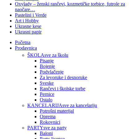
Oxylady – ženski rančevi, kozmetičke torbice, futrole za
naočare…
Pastelini i Verde
Art i Hobby
Ukrasne kese
Ukrasni papir
Početna
Prodavnica
ŠKOLA
sve za školu
Pisanje
Bojenje
Podvlačenje
Za levoruke i desnoruke
Sveske
Rančevi i školske torbe
Pernice
Ostalo
KANCELARIJA
sve za kancelariju
Potrošni materijal
Oprema
Rokovnici
PARTY
sve za party
Baloni
Party licence