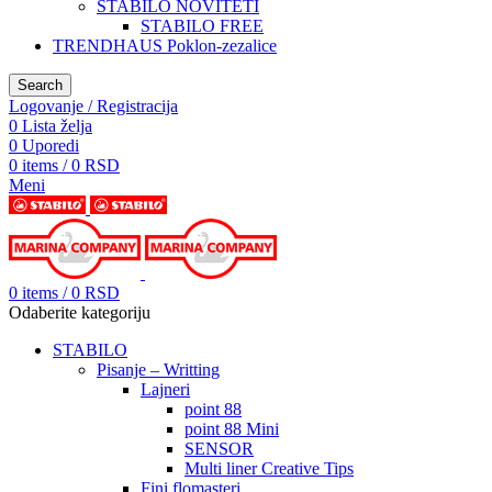
STABILO NOVITETI
STABILO FREE
TRENDHAUS Poklon-zezalice
Search
Logovanje / Registracija
0
Lista želja
0
Uporedi
0
items
/
0
RSD
Meni
0
items
/
0
RSD
Odaberite kategoriju
STABILO
Pisanje – Writting
Lajneri
point 88
point 88 Mini
SENSOR
Multi liner Creative Tips
Fini flomasteri