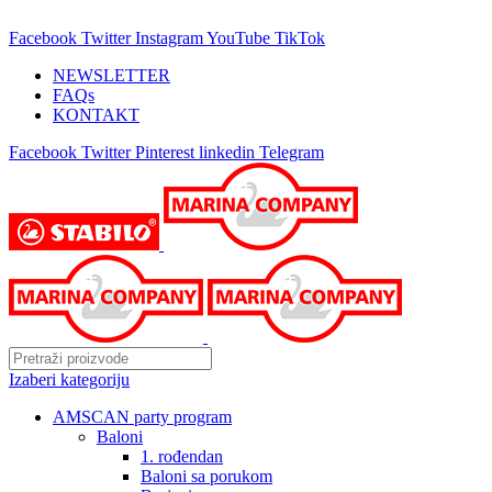
25 GODINA SA VAMA!
Facebook
Twitter
Instagram
YouTube
TikTok
NEWSLETTER
FAQs
KONTAKT
Facebook
Twitter
Pinterest
linkedin
Telegram
Izaberi kategoriju
AMSCAN party program
Baloni
1. rođendan
Baloni sa porukom