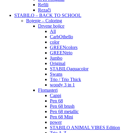
Refili
Rezači
STABILO – BACK TO SCHOOL
Bojenje – Coloring
Drvene bojice
All
CarbOthello
color
GREENcolors
GREENtrio
Jumbo
Original
STABILOaquacolor
Swans
Trio / Trio Thick
woody 3 in 1
Flomasteri
Cappi
Pen 68
Pen 68 brush
Pen 68 metallic
Pen 68 Mini
power
STABILO ANIMAL VIBES Edition
Trio A-Z