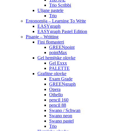
Trio Scribbi
Uljane pastele
Trio
Ergonomija – Learning To Write
EASYgraph
EASYgraph Pastel Edition
Pisanje – Writting
Fini flomasteri
GREENpoint
pointMax
Gel hemijske olovke
Gel Exxx
PALETTE
Grafitne olovke
Exam Grade
GREENgraph
Opera
Othello
pencil 160
pencil 88
Swano / Schwan
Swano neon
Swano pastel
Trio