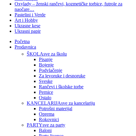
Oxylady – ženski rančevi, kozmetičke torbice, futrole za
naočare…
Pastelini i Verde
Art i Hobby
Ukrasne kese
Ukrasni papir
Početna
Prodavnica
ŠKOLA
sve za školu
Pisanje
Bojenje
Podvlačenje
Za levoruke i desnoruke
Sveske
Rančevi i školske torbe
Pernice
Ostalo
KANCELARIJA
sve za kancelariju
Potrošni materijal
Oprema
Rokovnici
PARTY
sve za party
Baloni
Party licence