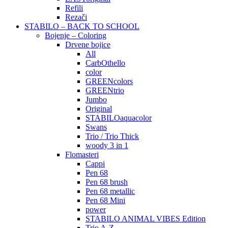
Refili
Rezači
STABILO – BACK TO SCHOOL
Bojenje – Coloring
Drvene bojice
All
CarbOthello
color
GREENcolors
GREENtrio
Jumbo
Original
STABILOaquacolor
Swans
Trio / Trio Thick
woody 3 in 1
Flomasteri
Cappi
Pen 68
Pen 68 brush
Pen 68 metallic
Pen 68 Mini
power
STABILO ANIMAL VIBES Edition
Trio A-Z