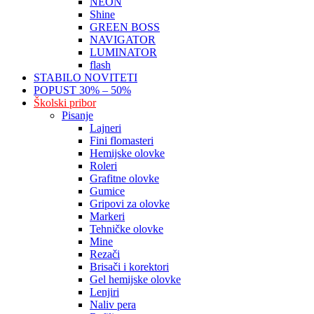
NEON
Shine
GREEN BOSS
NAVIGATOR
LUMINATOR
flash
STABILO NOVITETI
POPUST 30% – 50%
Školski pribor
Pisanje
Lajneri
Fini flomasteri
Hemijske olovke
Roleri
Grafitne olovke
Gumice
Gripovi za olovke
Markeri
Tehničke olovke
Mine
Rezači
Brisači i korektori
Gel hemijske olovke
Lenjiri
Naliv pera