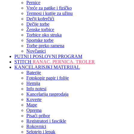
Pernice
Vreće za patike i fizičko
Termosi i kutije za užinu
Dečji koferčići
Dečije torbe
Ženske torbice
Torbice oko struka
Sportske torbe
Torbe preko ramena
Novčanici
PUTNI I POSLOVNI PROGRAM
STITCH
RANAC, PERNICA, TROLER
KANCELARISJKI MATERIJAL
Baterije
Fotokopir papir i folije
Hemija
Info notesi
Kancelarija rasprodaja
Koverte
Mape
Oprema
Pisaći pribor
Registratori i fascikle
Rokovnici
Selotejp i lepak