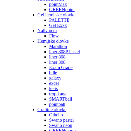
pointMax
GREENpoint
Gel hemijske olovke
PALETTE
Gel Exxx
Naliv pera
Flow
Hemijske olovke
Marathon
liner 808P Pastel
liner 808
liner 308
Exam Grade
bille
galaxy
excel
keris
tropikana
SMARTball
pointball
Grafitne olovke
Othello
Swano pastel
Swano neon
GREENgraph