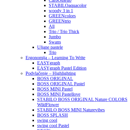
CarbOthello
STABILOaquacolor
woody 3 in 1
GREENcolors
GREENtrio
All
Trio / Trio Thick
Jumbo
Swans
Uljane pastele
Trio
Ergonomija – Learning To Write
EASYgraph
EASYgraph Pastel Edition
Podvlačenje – Highlighting
BOSS ORIGINAL
BOSS ORIGINAL Pastel
BOSS MINI Pastel
BOSS MINI Pastellove
STABILO BOSS ORIGINAL Nature COLORS
WildFlower
STABILO BOSS MINI Naturevibes
BOSS SPLASH
swing cool
swing cool Pastel