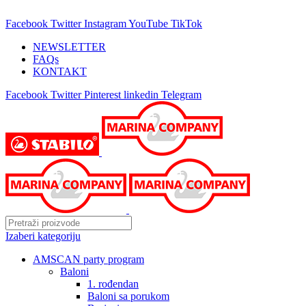
25 GODINA SA VAMA!
Facebook
Twitter
Instagram
YouTube
TikTok
NEWSLETTER
FAQs
KONTAKT
Facebook
Twitter
Pinterest
linkedin
Telegram
Izaberi kategoriju
AMSCAN party program
Baloni
1. rođendan
Baloni sa porukom