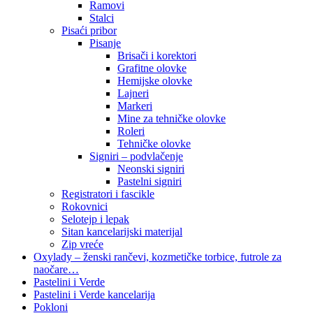
Ramovi
Stalci
Pisaći pribor
Pisanje
Brisači i korektori
Grafitne olovke
Hemijske olovke
Lajneri
Markeri
Mine za tehničke olovke
Roleri
Tehničke olovke
Signiri – podvlačenje
Neonski signiri
Pastelni signiri
Registratori i fascikle
Rokovnici
Selotejp i lepak
Sitan kancelarijski materijal
Zip vreće
Oxylady – ženski rančevi, kozmetičke torbice, futrole za
naočare…
Pastelini i Verde
Pastelini i Verde kancelarija
Pokloni