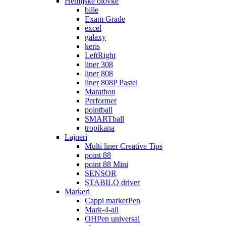
Hemijske olovke
bille
Exam Grade
excel
galaxy
keris
LeftRight
liner 308
liner 808
liner 808P Pastel
Marathon
Performer
pointball
SMARTball
tropikana
Lajneri
Multi liner Creative Tips
point 88
point 88 Mini
SENSOR
STABILO driver
Markeri
Cappi markerPen
Mark-4-all
OHPen universal