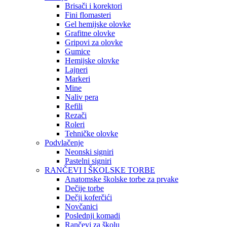
Brisači i korektori
Fini flomasteri
Gel hemijske olovke
Grafitne olovke
Gripovi za olovke
Gumice
Hemijske olovke
Lajneri
Markeri
Mine
Naliv pera
Refili
Rezači
Roleri
Tehničke olovke
Podvlačenje
Neonski signiri
Pastelni signiri
RANČEVI I ŠKOLSKE TORBE
Anatomske školske torbe za prvake
Dečije torbe
Dečji koferčići
Novčanici
Poslednji komadi
Rančevi za školu