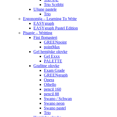
Trio Scribbi
Uljane pastele
Trio
Ergonomija – Learning To Write
EASYgraph
EASYgraph Pastel Edition
Pisanje – Writting
Fini flomasteri
GREENpoint
pointMax
Gel hemijske olovke
Gel Exxx
PALETTE
Grafitne olovke
Exam Grade
GREENgraph
Opera
Othello
pencil 160
pencil 88
Swano / Schwan
Swano neon
Swano pastel
Trio