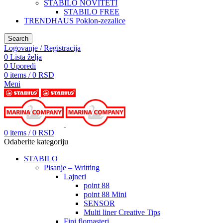
STABILO NOVITETI
STABILO FREE
TRENDHAUS Poklon-zezalice
Search
Logovanje / Registracija
0
Lista želja
0
Uporedi
0
items
/
0
RSD
Meni
0
items
/
0
RSD
Odaberite kategoriju
STABILO
Pisanje – Writting
Lajneri
point 88
point 88 Mini
SENSOR
Multi liner Creative Tips
Fini flomasteri