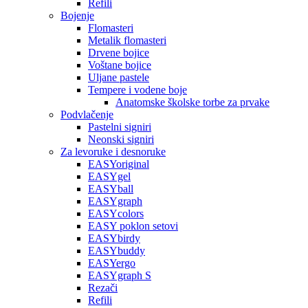
Refili
Bojenje
Flomasteri
Metalik flomasteri
Drvene bojice
Voštane bojice
Uljane pastele
Tempere i vodene boje
Anatomske školske torbe za prvake
Podvlačenje
Pastelni signiri
Neonski signiri
Za levoruke i desnoruke
EASYoriginal
EASYgel
EASYball
EASYgraph
EASYcolors
EASY poklon setovi
EASYbirdy
EASYbuddy
EASYergo
EASYgraph S
Rezači
Refili