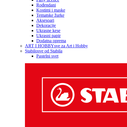
Rođendani
Kostimi i maske
Tematske žurke
Aksesoari
Dekoracije
Ukrasne kese
Ukrasni papir
Dodatna oprema
ART I HOBBY
sve za Art i Hobby
Stabilo
sve od Stabila
Pastelni svet