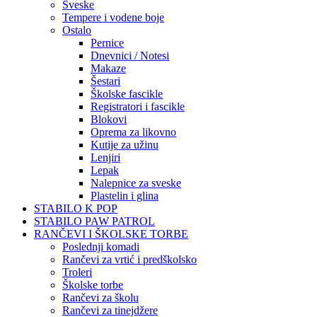
Sveske
Tempere i vodene boje
Ostalo
Pernice
Dnevnici / Notesi
Makaze
Šestari
Školske fascikle
Registratori i fascikle
Blokovi
Oprema za likovno
Kutije za užinu
Lenjiri
Lepak
Nalepnice za sveske
Plastelin i glina
STABILO K POP
STABILO PAW PATROL
RANČEVI I ŠKOLSKE TORBE
Poslednji komadi
Rančevi za vrtić i predškolsko
Troleri
Školske torbe
Rančevi za školu
Rančevi za tinejdžere