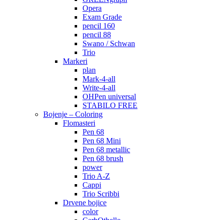
Opera
Exam Grade
pencil 160
pencil 88
Swano / Schwan
Trio
Markeri
plan
Mark-4-all
Write-4-all
OHPen universal
STABILO FREE
Bojenje – Coloring
Flomasteri
Pen 68
Pen 68 Mini
Pen 68 metallic
Pen 68 brush
power
Trio A-Z
Cappi
Trio Scribbi
Drvene bojice
color