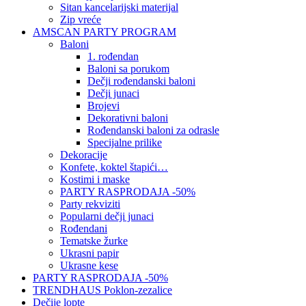
Sitan kancelarijski materijal
Zip vreće
AMSCAN PARTY PROGRAM
Baloni
1. rođendan
Baloni sa porukom
Dečji rođendanski baloni
Dečji junaci
Brojevi
Dekorativni baloni
Rođendanski baloni za odrasle
Specijalne prilike
Dekoracije
Konfete, koktel štapići…
Kostimi i maske
PARTY RASPRODAJA -50%
Party rekviziti
Popularni dečji junaci
Rođendani
Tematske žurke
Ukrasni papir
Ukrasne kese
PARTY RASPRODAJA -50%
TRENDHAUS Poklon-zezalice
Dečije lopte