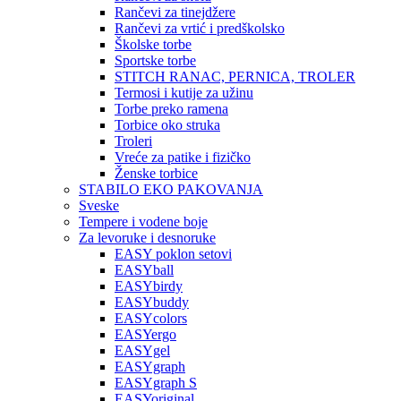
Rančevi za tinejdžere
Rančevi za vrtić i predškolsko
Školske torbe
Sportske torbe
STITCH RANAC, PERNICA, TROLER
Termosi i kutije za užinu
Torbe preko ramena
Torbice oko struka
Troleri
Vreće za patike i fizičko
Ženske torbice
STABILO EKO PAKOVANJA
Sveske
Tempere i vodene boje
Za levoruke i desnoruke
EASY poklon setovi
EASYball
EASYbirdy
EASYbuddy
EASYcolors
EASYergo
EASYgel
EASYgraph
EASYgraph S
EASYoriginal