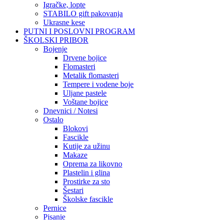
Igračke, lopte
STABILO gift pakovanja
Ukrasne kese
PUTNI I POSLOVNI PROGRAM
ŠKOLSKI PRIBOR
Bojenje
Drvene bojice
Flomasteri
Metalik flomasteri
Tempere i vodene boje
Uljane pastele
Voštane bojice
Dnevnici / Notesi
Ostalo
Blokovi
Fascikle
Kutije za užinu
Makaze
Oprema za likovno
Plastelin i glina
Prostirke za sto
Šestari
Školske fascikle
Pernice
Pisanje