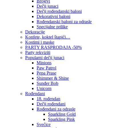
Brojevi
Dečji junaci
Dečji rođendanski baloni
Dekorativni baloni
Rođendanski baloni za odrasle
Specijalne prilike
Dekoracije
Konfete, koktel štapići…
Kostimi i maske
PARTY RASPRODAJA -50%
Party rekviziti
Popularni dečji junaci
Minions
Paw Patrol
Pepa Prase
Shimmer & Shine
Sunđer Bob
Unicorn
Rođendani
18. rođendan
Dečji rođendani
Rođendani za odrasle
Sparkling Gold
Sparkling Pink
Svećice