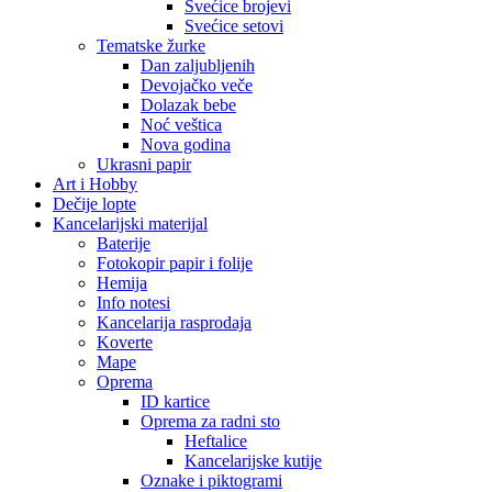
Svećice brojevi
Svećice setovi
Tematske žurke
Dan zaljubljenih
Devojačko veče
Dolazak bebe
Noć veštica
Nova godina
Ukrasni papir
Art i Hobby
Dečije lopte
Kancelarijski materijal
Baterije
Fotokopir papir i folije
Hemija
Info notesi
Kancelarija rasprodaja
Koverte
Mape
Oprema
ID kartice
Oprema za radni sto
Heftalice
Kancelarijske kutije
Oznake i piktogrami