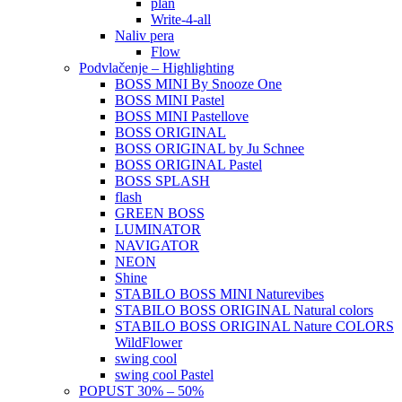
plan
Write-4-all
Naliv pera
Flow
Podvlačenje – Highlighting
BOSS MINI By Snooze One
BOSS MINI Pastel
BOSS MINI Pastellove
BOSS ORIGINAL
BOSS ORIGINAL by Ju Schnee
BOSS ORIGINAL Pastel
BOSS SPLASH
flash
GREEN BOSS
LUMINATOR
NAVIGATOR
NEON
Shine
STABILO BOSS MINI Naturevibes
STABILO BOSS ORIGINAL Natural colors
STABILO BOSS ORIGINAL Nature COLORS
WildFlower
swing cool
swing cool Pastel
POPUST 30% – 50%