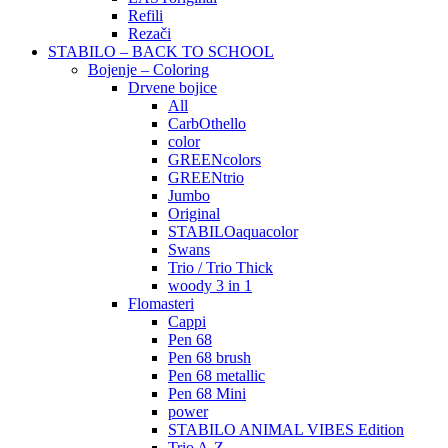
Refili
Rezači
STABILO – BACK TO SCHOOL
Bojenje – Coloring
Drvene bojice
All
CarbOthello
color
GREENcolors
GREENtrio
Jumbo
Original
STABILOaquacolor
Swans
Trio / Trio Thick
woody 3 in 1
Flomasteri
Cappi
Pen 68
Pen 68 brush
Pen 68 metallic
Pen 68 Mini
power
STABILO ANIMAL VIBES Edition
Trio A-Z