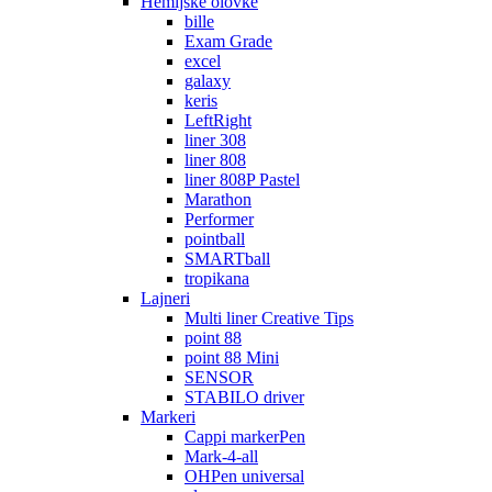
Hemijske olovke
bille
Exam Grade
excel
galaxy
keris
LeftRight
liner 308
liner 808
liner 808P Pastel
Marathon
Performer
pointball
SMARTball
tropikana
Lajneri
Multi liner Creative Tips
point 88
point 88 Mini
SENSOR
STABILO driver
Markeri
Cappi markerPen
Mark-4-all
OHPen universal