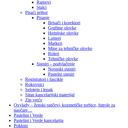
Ramovi
Stalci
Pisaći pribor
Pisanje
Brisači i korektori
Grafitne olovke
Hemijske olovke
Lajneri
Markeri
Mine za tehničke olovke
Roleri
Tehničke olovke
Signiri – podvlačenje
Neonski signiri
Pastelni signiri
Registratori i fascikle
Rokovnici
Selotejp i lepak
Sitan kancelarijski materijal
Zip vreće
Oxylady – ženski rančevi, kozmetičke torbice, futrole za
naočare…
Pastelini i Verde
Pastelini i Verde kancelarija
Pokloni