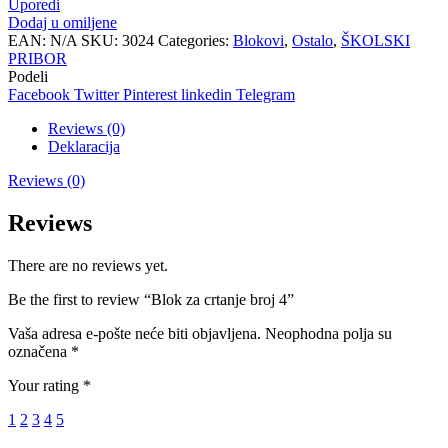
Uporedi
broj
Dodaj u omiljene
4
EAN:
N/A
SKU:
3024
Categories:
Blokovi
,
Ostalo
,
ŠKOLSKI
quantity
PRIBOR
Podeli
Facebook
Twitter
Pinterest
linkedin
Telegram
Reviews (0)
Deklaracija
Reviews (0)
Reviews
There are no reviews yet.
Be the first to review “Blok za crtanje broj 4”
Vaša adresa e-pošte neće biti objavljena.
Neophodna polja su
označena
*
Your rating
*
1
2
3
4
5