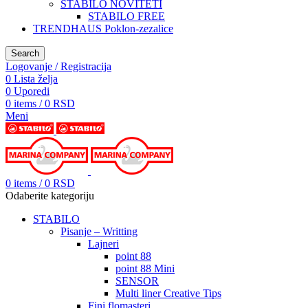
STABILO NOVITETI
STABILO FREE
TRENDHAUS Poklon-zezalice
Search
Logovanje / Registracija
0
Lista želja
0
Uporedi
0
items
/
0
RSD
Meni
0
items
/
0
RSD
Odaberite kategoriju
STABILO
Pisanje – Writting
Lajneri
point 88
point 88 Mini
SENSOR
Multi liner Creative Tips
Fini flomasteri