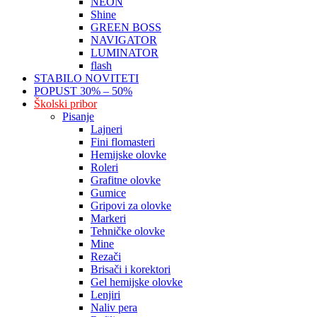
NEON
Shine
GREEN BOSS
NAVIGATOR
LUMINATOR
flash
STABILO NOVITETI
POPUST 30% – 50%
Školski pribor
Pisanje
Lajneri
Fini flomasteri
Hemijske olovke
Roleri
Grafitne olovke
Gumice
Gripovi za olovke
Markeri
Tehničke olovke
Mine
Rezači
Brisači i korektori
Gel hemijske olovke
Lenjiri
Naliv pera