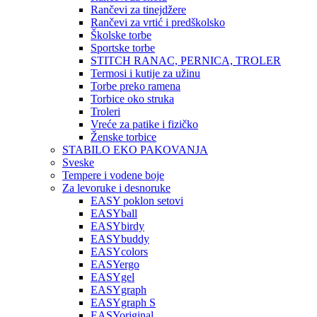
Rančevi za tinejdžere
Rančevi za vrtić i predškolsko
Školske torbe
Sportske torbe
STITCH RANAC, PERNICA, TROLER
Termosi i kutije za užinu
Torbe preko ramena
Torbice oko struka
Troleri
Vreće za patike i fizičko
Ženske torbice
STABILO EKO PAKOVANJA
Sveske
Tempere i vodene boje
Za levoruke i desnoruke
EASY poklon setovi
EASYball
EASYbirdy
EASYbuddy
EASYcolors
EASYergo
EASYgel
EASYgraph
EASYgraph S
EASYoriginal