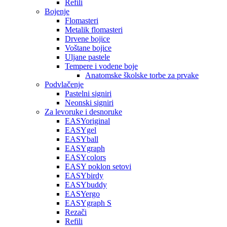
Refili
Bojenje
Flomasteri
Metalik flomasteri
Drvene bojice
Voštane bojice
Uljane pastele
Tempere i vodene boje
Anatomske školske torbe za prvake
Podvlačenje
Pastelni signiri
Neonski signiri
Za levoruke i desnoruke
EASYoriginal
EASYgel
EASYball
EASYgraph
EASYcolors
EASY poklon setovi
EASYbirdy
EASYbuddy
EASYergo
EASYgraph S
Rezači
Refili