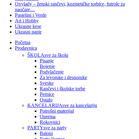
Oxylady – ženski rančevi, kozmetičke torbice, futrole za
naočare…
Pastelini i Verde
Art i Hobby
Ukrasne kese
Ukrasni papir
Početna
Prodavnica
ŠKOLA
sve za školu
Pisanje
Bojenje
Podvlačenje
Za levoruke i desnoruke
Sveske
Rančevi i školske torbe
Pernice
Ostalo
KANCELARIJA
sve za kancelariju
Potrošni materijal
Oprema
Rokovnici
PARTY
sve za party
Baloni
Party licence