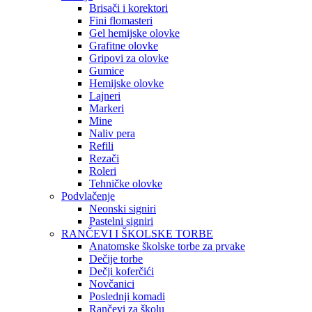
Brisači i korektori
Fini flomasteri
Gel hemijske olovke
Grafitne olovke
Gripovi za olovke
Gumice
Hemijske olovke
Lajneri
Markeri
Mine
Naliv pera
Refili
Rezači
Roleri
Tehničke olovke
Podvlačenje
Neonski signiri
Pastelni signiri
RANČEVI I ŠKOLSKE TORBE
Anatomske školske torbe za prvake
Dečije torbe
Dečji koferčići
Novčanici
Poslednji komadi
Rančevi za školu