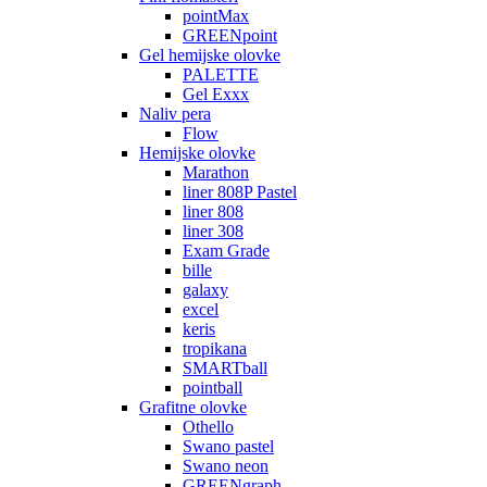
pointMax
GREENpoint
Gel hemijske olovke
PALETTE
Gel Exxx
Naliv pera
Flow
Hemijske olovke
Marathon
liner 808P Pastel
liner 808
liner 308
Exam Grade
bille
galaxy
excel
keris
tropikana
SMARTball
pointball
Grafitne olovke
Othello
Swano pastel
Swano neon
GREENgraph