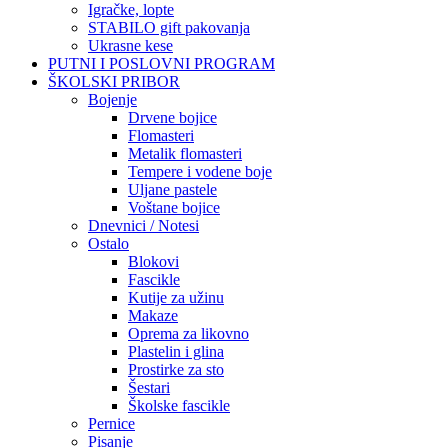
Igračke, lopte
STABILO gift pakovanja
Ukrasne kese
PUTNI I POSLOVNI PROGRAM
ŠKOLSKI PRIBOR
Bojenje
Drvene bojice
Flomasteri
Metalik flomasteri
Tempere i vodene boje
Uljane pastele
Voštane bojice
Dnevnici / Notesi
Ostalo
Blokovi
Fascikle
Kutije za užinu
Makaze
Oprema za likovno
Plastelin i glina
Prostirke za sto
Šestari
Školske fascikle
Pernice
Pisanje