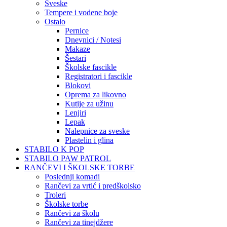
Sveske
Tempere i vodene boje
Ostalo
Pernice
Dnevnici / Notesi
Makaze
Šestari
Školske fascikle
Registratori i fascikle
Blokovi
Oprema za likovno
Kutije za užinu
Lenjiri
Lepak
Nalepnice za sveske
Plastelin i glina
STABILO K POP
STABILO PAW PATROL
RANČEVI I ŠKOLSKE TORBE
Poslednji komadi
Rančevi za vrtić i predškolsko
Troleri
Školske torbe
Rančevi za školu
Rančevi za tinejdžere