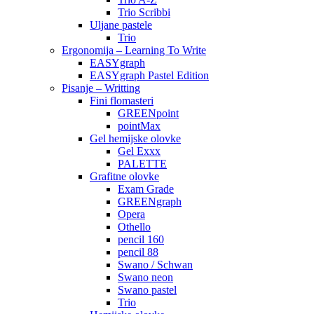
Trio Scribbi
Uljane pastele
Trio
Ergonomija – Learning To Write
EASYgraph
EASYgraph Pastel Edition
Pisanje – Writting
Fini flomasteri
GREENpoint
pointMax
Gel hemijske olovke
Gel Exxx
PALETTE
Grafitne olovke
Exam Grade
GREENgraph
Opera
Othello
pencil 160
pencil 88
Swano / Schwan
Swano neon
Swano pastel
Trio