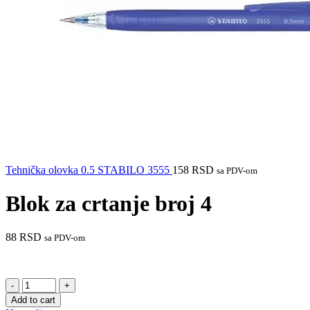
Tehnička olovka 0.5 STABILO 3555
158
RSD
sa PDV-om
Blok za crtanje broj 4
88
RSD
sa PDV-om
Blok
za
Add to cart
crtanje