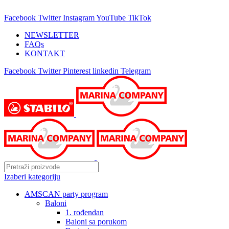
25 GODINA SA VAMA!
Facebook
Twitter
Instagram
YouTube
TikTok
NEWSLETTER
FAQs
KONTAKT
Facebook
Twitter
Pinterest
linkedin
Telegram
Izaberi kategoriju
AMSCAN party program
Baloni
1. rođendan
Baloni sa porukom