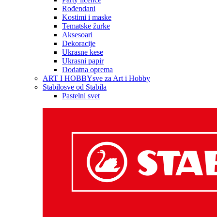
Rođendani
Kostimi i maske
Tematske žurke
Aksesoari
Dekoracije
Ukrasne kese
Ukrasni papir
Dodatna oprema
ART I HOBBY
sve za Art i Hobby
Stabilo
sve od Stabila
Pastelni svet