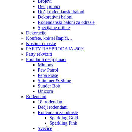
Brojevi
Dečji junaci
Dečji rođendanski baloni
Dekorativni baloni
Rođendanski baloni za odrasle
Specijalne prilike
Dekoracije
Konfete, koktel štapići…
Kostimi i maske
PARTY RASPRODAJA -50%
Party rekviziti
Popularni dečji junaci
Minions
Paw Patrol
Pepa Prase
Shimmer & Shine
Sunđer Bob
Unicorn
Rođendani
18. rođendan
Dečji rođendani
Rođendani za odrasle
Sparkling Gold
Sparkling Pink
Svećice