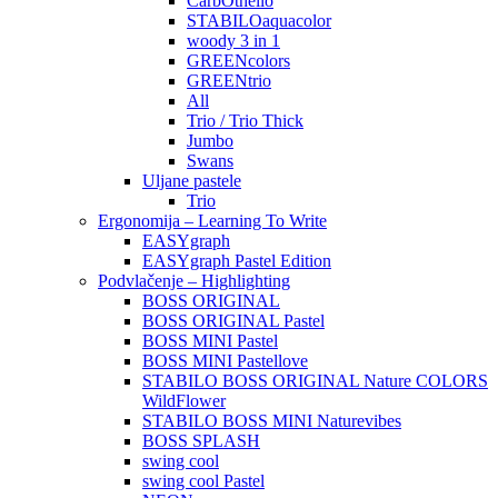
CarbOthello
STABILOaquacolor
woody 3 in 1
GREENcolors
GREENtrio
All
Trio / Trio Thick
Jumbo
Swans
Uljane pastele
Trio
Ergonomija – Learning To Write
EASYgraph
EASYgraph Pastel Edition
Podvlačenje – Highlighting
BOSS ORIGINAL
BOSS ORIGINAL Pastel
BOSS MINI Pastel
BOSS MINI Pastellove
STABILO BOSS ORIGINAL Nature COLORS
WildFlower
STABILO BOSS MINI Naturevibes
BOSS SPLASH
swing cool
swing cool Pastel