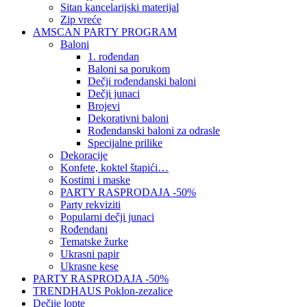
Sitan kancelarijski materijal
Zip vreće
AMSCAN PARTY PROGRAM
Baloni
1. rođendan
Baloni sa porukom
Dečji rođendanski baloni
Dečji junaci
Brojevi
Dekorativni baloni
Rođendanski baloni za odrasle
Specijalne prilike
Dekoracije
Konfete, koktel štapići…
Kostimi i maske
PARTY RASPRODAJA -50%
Party rekviziti
Popularni dečji junaci
Rođendani
Tematske žurke
Ukrasni papir
Ukrasne kese
PARTY RASPRODAJA -50%
TRENDHAUS Poklon-zezalice
Dečije lopte