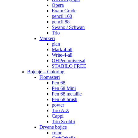
Opera
Exam Grade
pencil 160
pencil 88
Swano / Schwan
Trio
Markeri
plan
Mark-4-all
Write-4-all
OHPen universal
STABILO FREE
Bojenje – Coloring
Flomasteri
Pen 68
Pen 68 Mini
Pen 68 metallic
Pen 68 brush
power
Trio A-Z
Cappi
Trio Scribbi
Drvene bojice
color