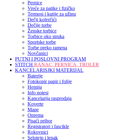
Pernice
Vreće za patike i fizičko
Termosi i kutije za užinu
Dečji koferčići
Dečije torbe
Ženske torbice
Torbice oko struka
Sportske torbe
Torbe preko ramena
Novčanici
PUTNI I POSLOVNI PROGRAM
STITCH
RANAC, PERNICA, TROLER
KANCELARISJKI MATERIJAL
Baterije
Fotokopir papir i folije
Hemija
Info notesi
Kancelarija rasprodaja
Koverte
Mape
Oprema
Pisaći pribor
Registratori i fascikle
Rokovnici
Selotejp i lepak