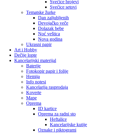
Svećice brojevi
Svećice setovi
Tematske žurke
Dan zaljubljenih
Devojačko veče
Dolazak bebe
Noć veštica
Nova godina
Ukrasni papir
Art i Hobby
Dečije lopte
Kancelarijski materijal
Baterije
Fotokopir papir i folije
Hemija
Info notesi
Kancelarija rasprodaja
Koverte
Mape
Oprema
ID kartice
Oprema za radni sto
Heftalice
Kancelarijske kutije
Oznake i piktogrami