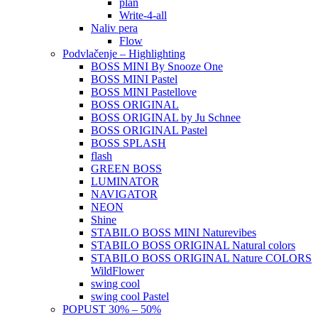
plan
Write-4-all
Naliv pera
Flow
Podvlačenje – Highlighting
BOSS MINI By Snooze One
BOSS MINI Pastel
BOSS MINI Pastellove
BOSS ORIGINAL
BOSS ORIGINAL by Ju Schnee
BOSS ORIGINAL Pastel
BOSS SPLASH
flash
GREEN BOSS
LUMINATOR
NAVIGATOR
NEON
Shine
STABILO BOSS MINI Naturevibes
STABILO BOSS ORIGINAL Natural colors
STABILO BOSS ORIGINAL Nature COLORS
WildFlower
swing cool
swing cool Pastel
POPUST 30% – 50%