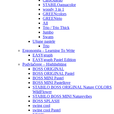
CarbOthello
STABILOaquacolor
woody 3 in 1
GREENcolors
GREENtrio
All
Trio / Trio Thick
Jumbo
Swans
Uljane pastele
Trio
Ergonomija – Learning To Write
EASYgraph
EASYgraph Pastel Edition
Podvlačenje – Highlighting
BOSS ORIGINAL
BOSS ORIGINAL Pastel
BOSS MINI Pastel
BOSS MINI Pastellove
STABILO BOSS ORIGINAL Nature COLORS
WildFlower
STABILO BOSS MINI Naturevibes
BOSS SPLASH
swing cool
swing cool Pastel