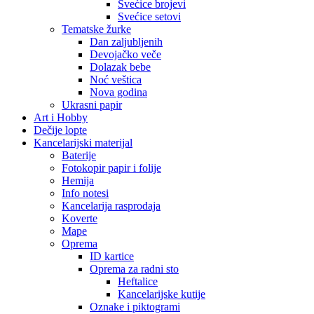
Svećice brojevi
Svećice setovi
Tematske žurke
Dan zaljubljenih
Devojačko veče
Dolazak bebe
Noć veštica
Nova godina
Ukrasni papir
Art i Hobby
Dečije lopte
Kancelarijski materijal
Baterije
Fotokopir papir i folije
Hemija
Info notesi
Kancelarija rasprodaja
Koverte
Mape
Oprema
ID kartice
Oprema za radni sto
Heftalice
Kancelarijske kutije
Oznake i piktogrami