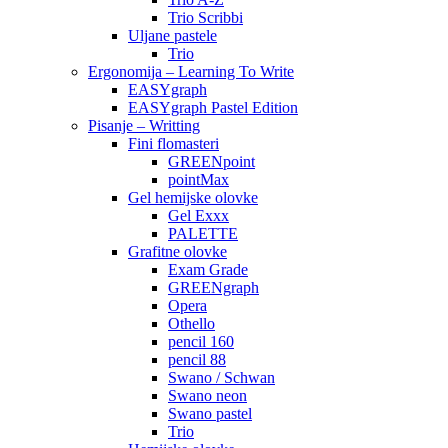
Trio Scribbi
Uljane pastele
Trio
Ergonomija – Learning To Write
EASYgraph
EASYgraph Pastel Edition
Pisanje – Writting
Fini flomasteri
GREENpoint
pointMax
Gel hemijske olovke
Gel Exxx
PALETTE
Grafitne olovke
Exam Grade
GREENgraph
Opera
Othello
pencil 160
pencil 88
Swano / Schwan
Swano neon
Swano pastel
Trio