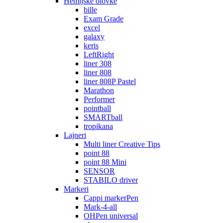
Hemijske olovke
bille
Exam Grade
excel
galaxy
keris
LeftRight
liner 308
liner 808
liner 808P Pastel
Marathon
Performer
pointball
SMARTball
tropikana
Lajneri
Multi liner Creative Tips
point 88
point 88 Mini
SENSOR
STABILO driver
Markeri
Cappi markerPen
Mark-4-all
OHPen universal