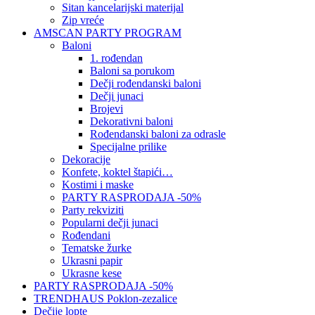
Sitan kancelarijski materijal
Zip vreće
AMSCAN PARTY PROGRAM
Baloni
1. rođendan
Baloni sa porukom
Dečji rođendanski baloni
Dečji junaci
Brojevi
Dekorativni baloni
Rođendanski baloni za odrasle
Specijalne prilike
Dekoracije
Konfete, koktel štapići…
Kostimi i maske
PARTY RASPRODAJA -50%
Party rekviziti
Popularni dečji junaci
Rođendani
Tematske žurke
Ukrasni papir
Ukrasne kese
PARTY RASPRODAJA -50%
TRENDHAUS Poklon-zezalice
Dečije lopte