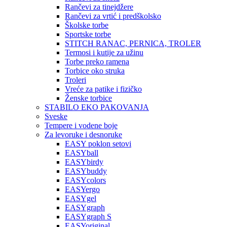
Rančevi za tinejdžere
Rančevi za vrtić i predškolsko
Školske torbe
Sportske torbe
STITCH RANAC, PERNICA, TROLER
Termosi i kutije za užinu
Torbe preko ramena
Torbice oko struka
Troleri
Vreće za patike i fizičko
Ženske torbice
STABILO EKO PAKOVANJA
Sveske
Tempere i vodene boje
Za levoruke i desnoruke
EASY poklon setovi
EASYball
EASYbirdy
EASYbuddy
EASYcolors
EASYergo
EASYgel
EASYgraph
EASYgraph S
EASYoriginal