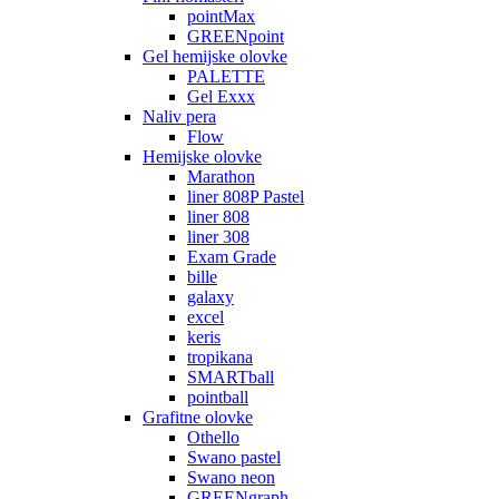
pointMax
GREENpoint
Gel hemijske olovke
PALETTE
Gel Exxx
Naliv pera
Flow
Hemijske olovke
Marathon
liner 808P Pastel
liner 808
liner 308
Exam Grade
bille
galaxy
excel
keris
tropikana
SMARTball
pointball
Grafitne olovke
Othello
Swano pastel
Swano neon
GREENgraph