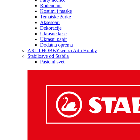
Rođendani
Kostimi i maske
Tematske žurke
Aksesoari
Dekoracije
Ukrasne kese
Ukrasni papir
Dodatna oprema
ART I HOBBY
sve za Art i Hobby
Stabilo
sve od Stabila
Pastelni svet