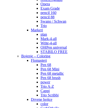
Opera
Exam Grade
pencil 160
pencil 88
Swano / Schwan
Trio
Markeri
plan
Mark-4-all
Write-4-all
OHPen universal
STABILO FREE
Bojenje – Coloring
Flomasteri
Pen 68
Pen 68 Mini
Pen 68 metallic
Pen 68 brush
power
Trio A-Z
Cappi
Trio Scribbi
Drvene bojice
color