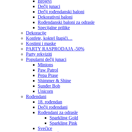
Brojevi
Dečji junaci
Dečji rođendanski baloni
Dekorativni baloni
Rođendanski baloni za odrasle
Specijalne prilike
Dekoracije
Konfete, koktel štapići…
Kostimi i maske
PARTY RASPRODAJA -50%
Party rekviziti
Popularni dečji junaci
Minions
Paw Patrol
Pepa Prase
Shimmer & Shine
Sunđer Bob
Unicorn
Rođendani
18. rođendan
Dečji rođendani
Rođendani za odrasle
Sparkling Gold
Sparkling Pink
Svećice