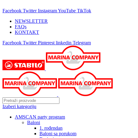
25 GODINA SA VAMA!
Facebook
Twitter
Instagram
YouTube
TikTok
NEWSLETTER
FAQs
KONTAKT
Facebook
Twitter
Pinterest
linkedin
Telegram
Izaberi kategoriju
AMSCAN party program
Baloni
1. rođendan
Baloni sa porukom