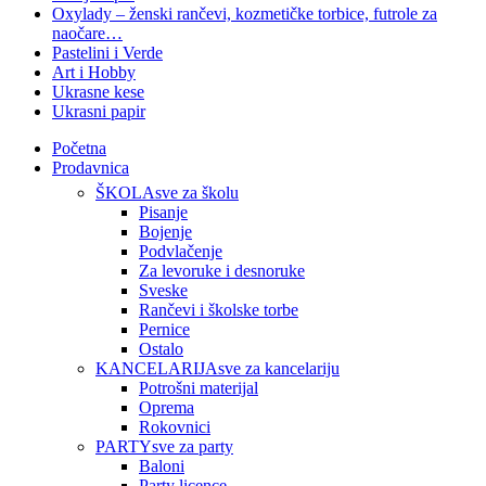
Oxylady – ženski rančevi, kozmetičke torbice, futrole za
naočare…
Pastelini i Verde
Art i Hobby
Ukrasne kese
Ukrasni papir
Početna
Prodavnica
ŠKOLA
sve za školu
Pisanje
Bojenje
Podvlačenje
Za levoruke i desnoruke
Sveske
Rančevi i školske torbe
Pernice
Ostalo
KANCELARIJA
sve za kancelariju
Potrošni materijal
Oprema
Rokovnici
PARTY
sve za party
Baloni
Party licence