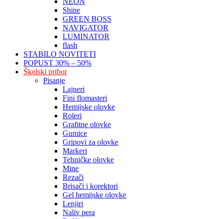
NEON
Shine
GREEN BOSS
NAVIGATOR
LUMINATOR
flash
STABILO NOVITETI
POPUST 30% – 50%
Školski pribor
Pisanje
Lajneri
Fini flomasteri
Hemijske olovke
Roleri
Grafitne olovke
Gumice
Gripovi za olovke
Markeri
Tehničke olovke
Mine
Rezači
Brisači i korektori
Gel hemijske olovke
Lenjiri
Naliv pera