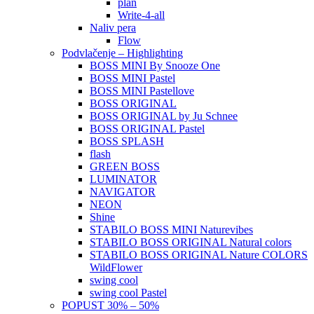
plan
Write-4-all
Naliv pera
Flow
Podvlačenje – Highlighting
BOSS MINI By Snooze One
BOSS MINI Pastel
BOSS MINI Pastellove
BOSS ORIGINAL
BOSS ORIGINAL by Ju Schnee
BOSS ORIGINAL Pastel
BOSS SPLASH
flash
GREEN BOSS
LUMINATOR
NAVIGATOR
NEON
Shine
STABILO BOSS MINI Naturevibes
STABILO BOSS ORIGINAL Natural colors
STABILO BOSS ORIGINAL Nature COLORS
WildFlower
swing cool
swing cool Pastel
POPUST 30% – 50%