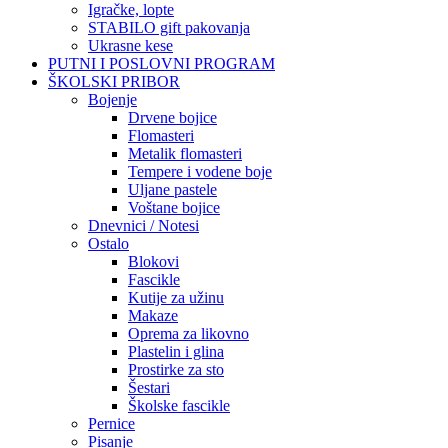
Igračke, lopte
STABILO gift pakovanja
Ukrasne kese
PUTNI I POSLOVNI PROGRAM
ŠKOLSKI PRIBOR
Bojenje
Drvene bojice
Flomasteri
Metalik flomasteri
Tempere i vodene boje
Uljane pastele
Voštane bojice
Dnevnici / Notesi
Ostalo
Blokovi
Fascikle
Kutije za užinu
Makaze
Oprema za likovno
Plastelin i glina
Prostirke za sto
Šestari
Školske fascikle
Pernice
Pisanje