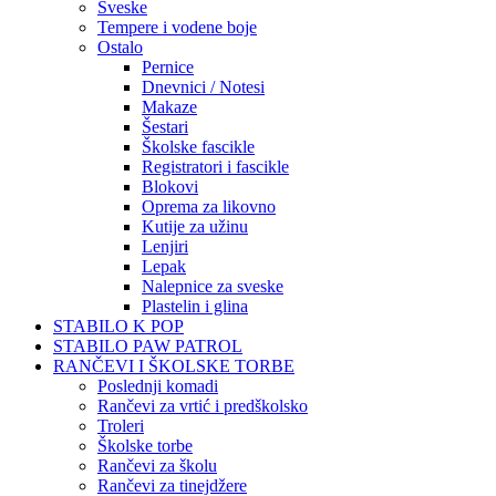
Sveske
Tempere i vodene boje
Ostalo
Pernice
Dnevnici / Notesi
Makaze
Šestari
Školske fascikle
Registratori i fascikle
Blokovi
Oprema za likovno
Kutije za užinu
Lenjiri
Lepak
Nalepnice za sveske
Plastelin i glina
STABILO K POP
STABILO PAW PATROL
RANČEVI I ŠKOLSKE TORBE
Poslednji komadi
Rančevi za vrtić i predškolsko
Troleri
Školske torbe
Rančevi za školu
Rančevi za tinejdžere