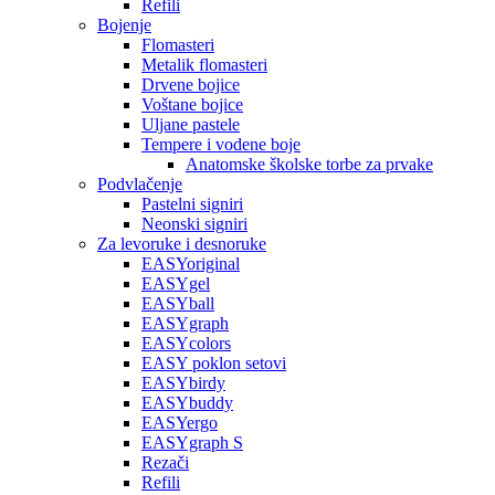
Refili
Bojenje
Flomasteri
Metalik flomasteri
Drvene bojice
Voštane bojice
Uljane pastele
Tempere i vodene boje
Anatomske školske torbe za prvake
Podvlačenje
Pastelni signiri
Neonski signiri
Za levoruke i desnoruke
EASYoriginal
EASYgel
EASYball
EASYgraph
EASYcolors
EASY poklon setovi
EASYbirdy
EASYbuddy
EASYergo
EASYgraph S
Rezači
Refili