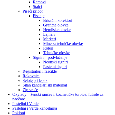
Ramovi
Stalci
Pisaći pribor
Pisanje
Brisači i korektori
Grafitne olovke
Hemijske olovke
Lajneri
Markeri
Mine za tehničke olovke
Roleri
Tehničke olovke
Signiri – podvlačenje
Neonski signiri
Pastelni signiri
Registratori i fascikle
Rokovnici
Selotejp i lepak
Sitan kancelarijski materijal
Zip vreće
Oxylady – ženski rančevi, kozmetičke torbice, futrole za
naočare…
Pastelini i Verde
Pastelini i Verde kancelarija
Pokloni