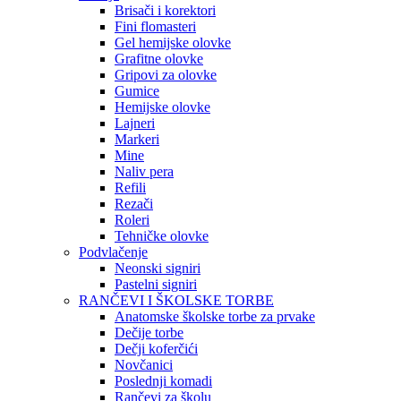
Brisači i korektori
Fini flomasteri
Gel hemijske olovke
Grafitne olovke
Gripovi za olovke
Gumice
Hemijske olovke
Lajneri
Markeri
Mine
Naliv pera
Refili
Rezači
Roleri
Tehničke olovke
Podvlačenje
Neonski signiri
Pastelni signiri
RANČEVI I ŠKOLSKE TORBE
Anatomske školske torbe za prvake
Dečije torbe
Dečji koferčići
Novčanici
Poslednji komadi
Rančevi za školu