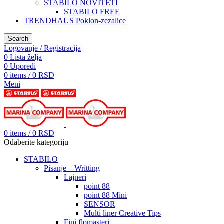
STABILO NOVITETI
STABILO FREE
TRENDHAUS Poklon-zezalice
Search
Logovanje / Registracija
0
Lista želja
0
Uporedi
0
items
/
0
RSD
Meni
0
items
/
0
RSD
Odaberite kategoriju
STABILO
Pisanje – Writting
Lajneri
point 88
point 88 Mini
SENSOR
Multi liner Creative Tips
Fini flomasteri