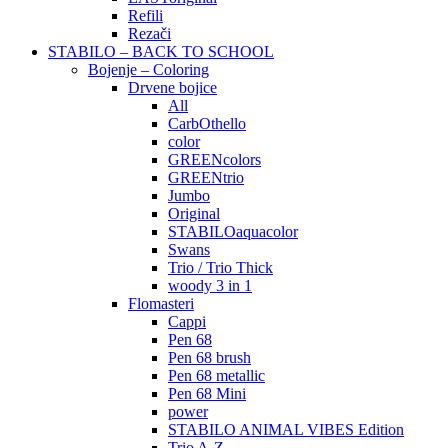
Refili
Rezači
STABILO – BACK TO SCHOOL
Bojenje – Coloring
Drvene bojice
All
CarbOthello
color
GREENcolors
GREENtrio
Jumbo
Original
STABILOaquacolor
Swans
Trio / Trio Thick
woody 3 in 1
Flomasteri
Cappi
Pen 68
Pen 68 brush
Pen 68 metallic
Pen 68 Mini
power
STABILO ANIMAL VIBES Edition
Trio A-Z