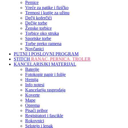
Pernice
Vreće za patike i fizičko
Termosi i kutije za užinu
Dečji koferčići
Dečije torbe
Ženske torbice
Torbice oko struka
Sportske torbe
Torbe preko ramena
Novčanici
PUTNI I POSLOVNI PROGRAM
STITCH
RANAC, PERNICA, TROLER
KANCELARISJKI MATERIJAL
Baterije
Fotokopir papir i folije
Hemija
Info notesi
Kancelarija rasprodaja
Koverte
Mape
Oprema
Pisaći pribor
Registratori i fascikle
Rokovnici
Selotejp i lepak