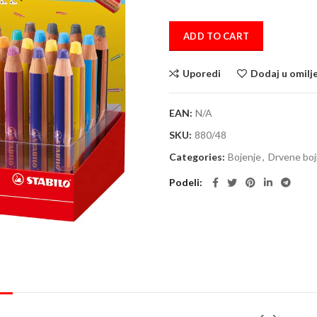
ADD TO CART
Uporedi
Dodaj u omilj
EAN:
N/A
SKU:
880/48
Categories:
Bojenje
,
Drvene boj
Podeli