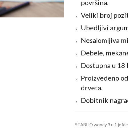
površina.
Veliki broj pozi
Ubedljivi argu
Nesalomljiva m
Debele, mekane 
Dostupna u 18 
Proizvedeno od
drveta.
Dobitnik nagra
STABILO woody 3 u 1 je ideal