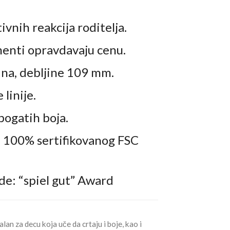
tivnih reakcija roditelja.
menti opravdavaju cenu.
ina, debljine 109 mm.
linije.
bogatih boja.
 100% sertifikovanog FSC
de: “spiel gut” Award
an za decu koja uče da crtaju i boje, kao i