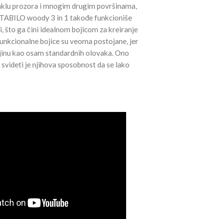
taklu prozora i mnogim drugim površinama,
TABILO woody 3 in 1 takođe funkcioniše
i, što ga čini idealnom bojicom za kreiranje
unkcionalne bojice su veoma postojane, jer
ljinu kao osam standardnih olovaka. Ono
 svideti je njihova sposobnost da se lako