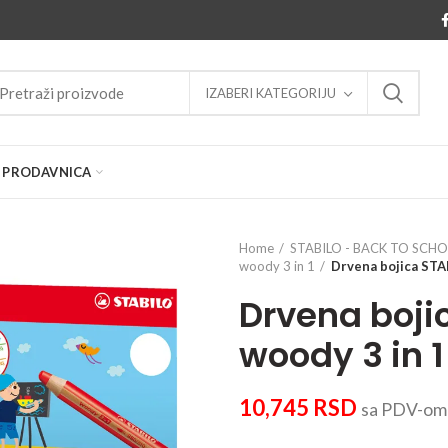
IZABERI KATEGORIJU
PRODAVNICA
Home
STABILO - BACK TO SCH
woody 3 in 1
Drvena bojica STAB
Drvena boji
woody 3 in 1
10,745
RSD
sa PDV-om