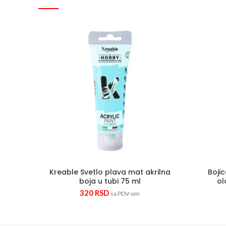
Kreable Svetlo plava mat akrilna bo
Kreable Svetlo plava mat akrilna
Boji
boja u tubi 75 ml
ol
320
RSD
sa PDV-om