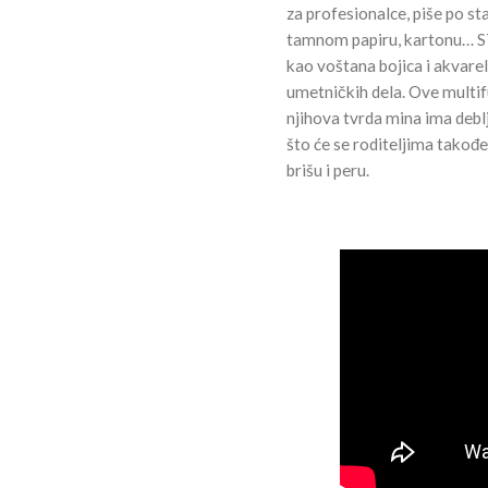
za profesionalce, piše po s
tamnom papiru, kartonu… S
kao voštana bojica i akvarel
umetničkih dela. Ove multif
njihova tvrda mina ima deb
što će se roditeljima takođe
brišu i peru.