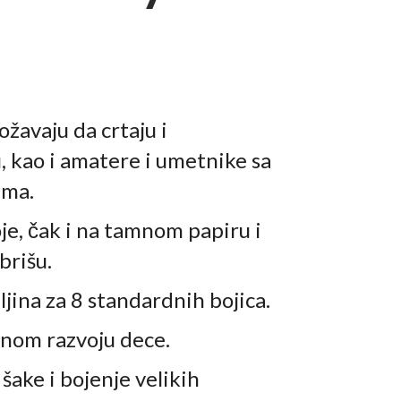
ožavaju da crtaju i
 kao i amatere i umetnike sa
ima.
oje, čak i na tamnom papiru i
 brišu.
jina za 8 standardnih bojica.
nom razvoju dece.
šake i bojenje velikih