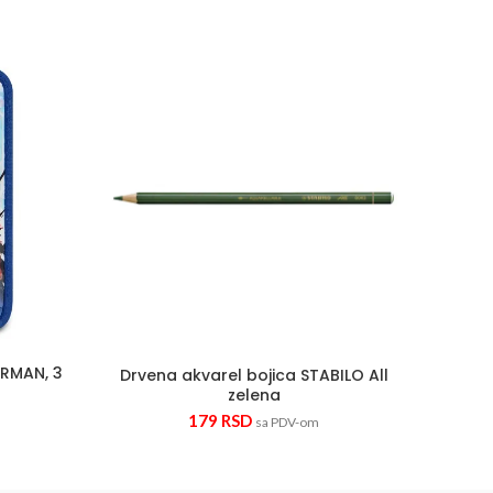
quantity
UNA PERNICA - SPIDERMAN, 3 zipa quantity
Drvena akvarel bojica STABILO A
ERMAN, 3
Drvena akvarel bojica STABILO All
zelena
179
RSD
sa PDV-om