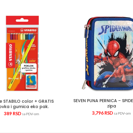
ja u tubi 75 ml quantity
Bojice STABILO color + GRATIS olovka i gumica eko pak. 
SEVEN P
SEVEN PUNA PERNICA – SPID
ce STABILO color + GRATIS
zipa
ovka i gumica eko pak.
3,796
RSD
389
RSD
sa PDV-om
sa PDV-om