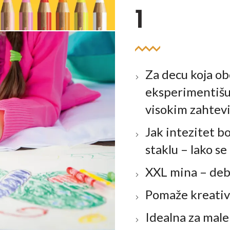
1
Za decu koja ob
eksperimentišu,
visokim zahtev
Jak intezitet b
staklu – lako se
XXL mina – debl
Pomaže kreativ
Idealna za male 