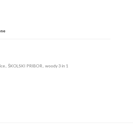
ene
ice
,
ŠKOLSKI PRIBOR
,
woody 3 in 1