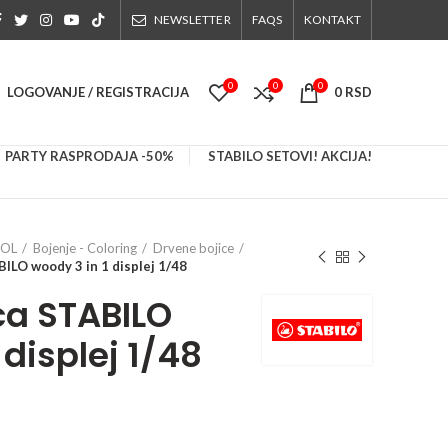
NEWSLETTER
FAQS
KONTAKT
0
0
0
LOGOVANJE / REGISTRACIJA
0
RSD
PARTY RASPRODAJA -50%
STABILO SETOVI! AKCIJA!
OOL
Bojenje - Coloring
Drvene bojice
ILO woody 3 in 1 displej 1/48
ca STABILO
 displej 1/48