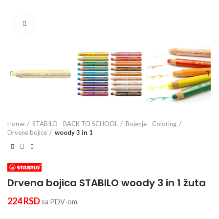
Click to enlarge
Home
STABILO - BACK TO SCHOOL
Bojenje - Coloring
Drvene bojice
woody 3 in 1
Drvena bojica STABILO woody 3 in 1 žuta
224
RSD
sa PDV-om