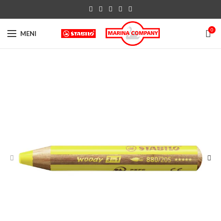
0
MENI