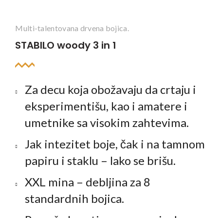
Multi-talentovana drvena bojica.
STABILO woody 3 in 1
Za decu koja obožavaju da crtaju i
eksperimentišu, kao i amatere i
umetnike sa visokim zahtevima.
Jak intezitet boje, čak i na tamnom
papiru i staklu – lako se brišu.
XXL mina – debljina za 8
standardnih bojica.