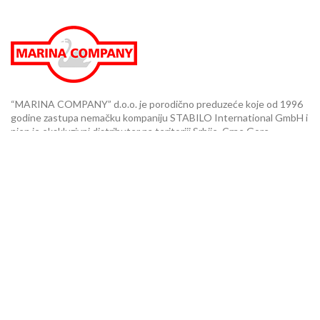
“MARINA COMPANY” d.o.o. je porodično preduzeće koje od 1996
godine zastupa nemačku kompaniju STABILO International GmbH i
njen je ekskluzivni distributer na teritoriji Srbije, Crne Gore,
Makedonije, Bosne i Hercegovine i Albanije..
Knjižara Planeta 3000 - Kičevska 15, Vračar
Knjižara BOSS No. 1- TC Immo Centar, prizemlje, Gandijeva 21
Novi Beograd
Showroom - Turgenjeva 13, Beograd
Telefon: +381 11 35 44 946
Email: office@marinacompany.rs
PIB: 101833615
Matični br: 07813368