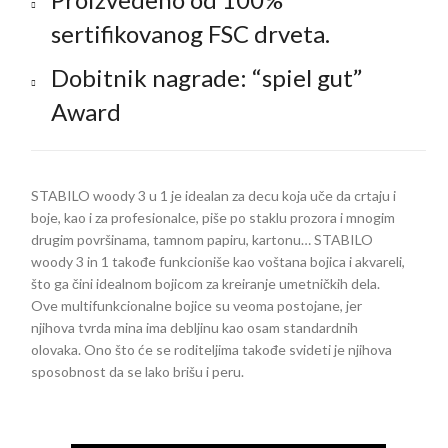
sertifikovanog FSC drveta.
Dobitnik nagrade: “spiel gut”
Award
STABILO woody 3 u 1 je idealan za decu koja uče da crtaju i
boje, kao i za profesionalce, piše po staklu prozora i mnogim
drugim površinama, tamnom papiru, kartonu… STABILO
woody 3 in 1 takođe funkcioniše kao voštana bojica i akvareli,
što ga čini idealnom bojicom za kreiranje umetničkih dela.
Ove multifunkcionalne bojice su veoma postojane, jer
njihova tvrda mina ima debljinu kao osam standardnih
olovaka. Ono što će se roditeljima takođe svideti je njihova
sposobnost da se lako brišu i peru.