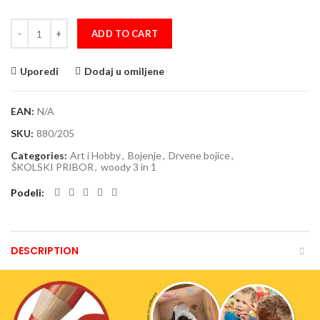
Drvena bojica STABILO woody 3 in 1 žuta quantity
ADD TO CART
Uporedi
Dodaj u omiljene
EAN:
N/A
SKU:
880/205
Categories:
Art i Hobby
,
Bojenje
,
Drvene bojice
,
ŠKOLSKI PRIBOR
,
woody 3 in 1
Podeli
DESCRIPTION