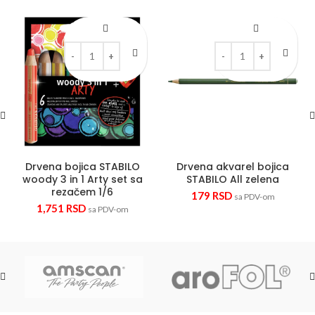
Drvena bojica STABILO woody 3 in 1 Arty set sa rezačem 
Drvena akvarel bojica 
Drvena bojica STABILO
Drvena akvarel bojica
woody 3 in 1 Arty set sa
STABILO All zelena
rezačem 1/6
179
RSD
sa PDV-om
1,751
RSD
sa PDV-om