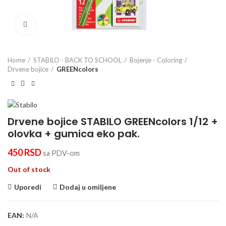
Click to enlarge
Home
STABILO - BACK TO SCHOOL
Bojenje - Coloring
Drvene bojice
GREENcolors
Drvene bojice STABILO GREENcolors 1/12 +
olovka + gumica eko pak.
450
RSD
sa PDV-om
Out of stock
Uporedi
Dodaj u omiljene
EAN:
N/A