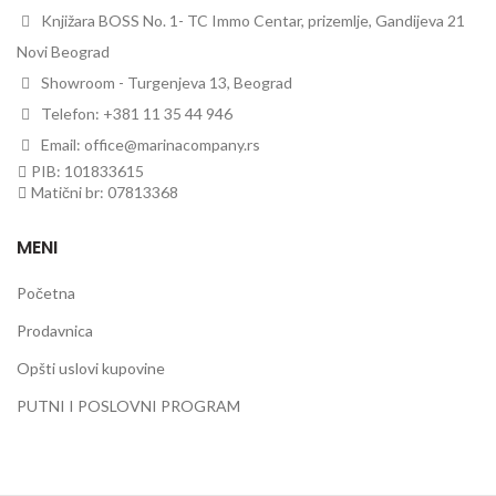
Knjižara BOSS No. 1- TC Immo Centar, prizemlje, Gandijeva 21
Novi Beograd
Showroom - Turgenjeva 13, Beograd
Telefon: +381 11 35 44 946
Email: office@marinacompany.rs
PIB: 101833615
Matični br: 07813368
MENI
Početna
Prodavnica
Opšti uslovi kupovine
PUTNI I POSLOVNI PROGRAM