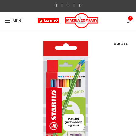
0
MENI
USKORO