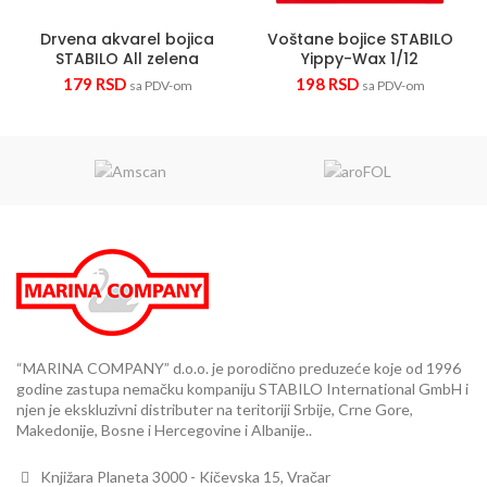
Drvena akvarel bojica
Voštane bojice STABILO
STABILO All zelena
Yippy-Wax 1/12
179
RSD
198
RSD
sa PDV-om
sa PDV-om
“MARINA COMPANY” d.o.o. je porodično preduzeće koje od 1996
godine zastupa nemačku kompaniju STABILO International GmbH i
njen je ekskluzivni distributer na teritoriji Srbije, Crne Gore,
Makedonije, Bosne i Hercegovine i Albanije..
Knjižara Planeta 3000 - Kičevska 15, Vračar