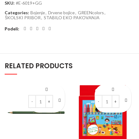
SKU:
#E-6019+GG
Categories:
Bojenje
,
Drvene bojice
,
GREENcolors
,
ŠKOLSKI PRIBOR
,
STABILO EKO PAKOVANJA
Podeli
RELATED PRODUCTS
Drvena akvarel bojica STABILO All zelena quantity
Voštane bojice STABIL