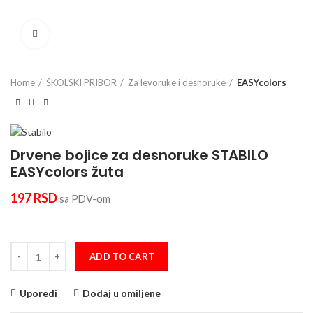
Click to enlarge
Home
ŠKOLSKI PRIBOR
Za levoruke i desnoruke
EASYcolors
Drvene bojice za desnoruke STABILO
EASYcolors žuta
197
RSD
sa PDV-om
Drvene bojice za desnoruke STABILO EASYcolors žuta quantity
ADD TO CART
Uporedi
Dodaj u omiljene