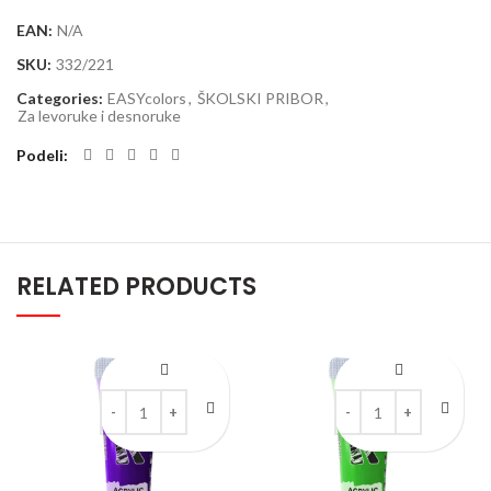
EAN:
N/A
SKU:
332/221
Categories:
EASYcolors
,
ŠKOLSKI PRIBOR
,
Za levoruke i desnoruke
Podeli
RELATED PRODUCTS
Kreable Ljubičasta mat akrilna boja u tubi 75 ml quantity
Kreable Zelena mat akri