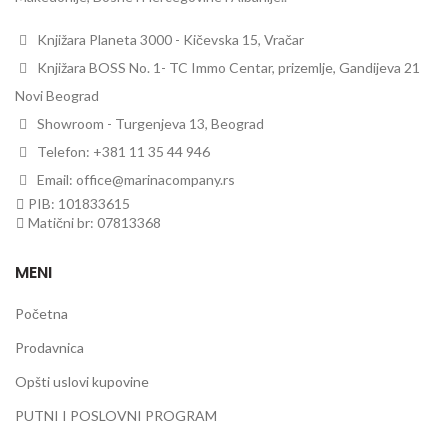
Knjižara Planeta 3000 - Kičevska 15, Vračar
Knjižara BOSS No. 1- TC Immo Centar, prizemlje, Gandijeva 21
Novi Beograd
Showroom - Turgenjeva 13, Beograd
Telefon: +381 11 35 44 946
Email: office@marinacompany.rs
PIB: 101833615
Matični br: 07813368
MENI
Početna
Prodavnica
Opšti uslovi kupovine
PUTNI I POSLOVNI PROGRAM