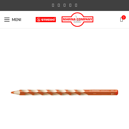
0
MENI