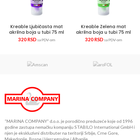
Kreable Ljubičasta mat
Kreable Zelena mat
akrilna boja u tubi 75 ml
akrilna boja u tubi 75 ml
320
RSD
320
RSD
sa PDV-om
sa PDV-om
“MARINA COMPANY” d.o.o. je porodično preduzeće koje od 1996
godine zastupa nemačku kompaniju STABILO International GmbH i
njen je ekskluzivni distributer na teritoriji Srbije, Crne Gore,
Makedonije, Bosne i Hercegovine i Albanije..