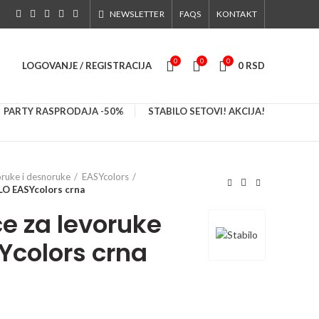
NEWSLETTER
FAQS
KONTAKT
0
0
0
LOGOVANJE / REGISTRACIJA
0
RSD
PARTY RASPRODAJA -50%
STABILO SETOVI! AKCIJA!
oruke i desnoruke
EASYcolors
LO EASYcolors crna
ce za levoruke
Ycolors crna