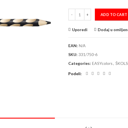
Drvene bojice za levoruke STABI
ADD TO CART
Uporedi
Dodaj u omiljen
EAN:
N/A
SKU:
331/750-6
Categories:
EASYcolors
,
ŠKOLS
Podeli