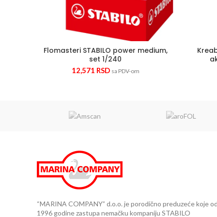
Flomasteri STABILO power medium,
Kreab
set 1/240
ak
12,571
RSD
sa PDV-om
“MARINA COMPANY” d.o.o. je porodično preduzeće koje o
1996 godine zastupa nemačku kompaniju STABILO