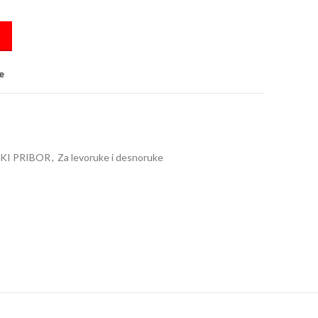
LO EASYcolors crna quantity
e
KI PRIBOR
,
Za levoruke i desnoruke