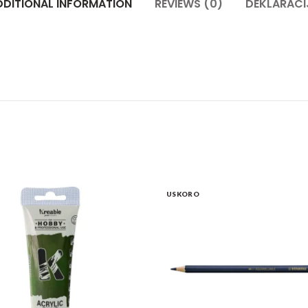
DDITIONAL INFORMATION
REVIEWS (0)
DEKLARACI
USKORO
Kreable Maslinasto zelena mat akrilna boja u tubi 75 ml qu
Drvena a