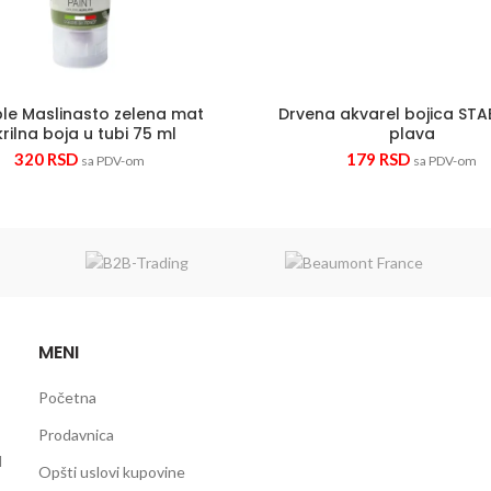
le Maslinasto zelena mat
Drvena akvarel bojica STAB
rilna boja u tubi 75 ml
plava
320
RSD
179
RSD
sa PDV-om
sa PDV-om
MENI
Početna
Prodavnica
d
Opšti uslovi kupovine