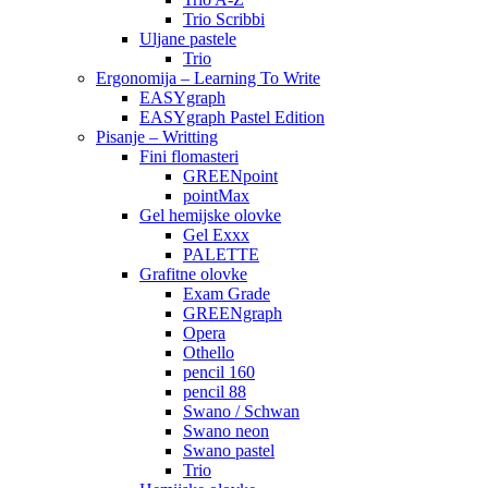
Trio Scribbi
Uljane pastele
Trio
Ergonomija – Learning To Write
EASYgraph
EASYgraph Pastel Edition
Pisanje – Writting
Fini flomasteri
GREENpoint
pointMax
Gel hemijske olovke
Gel Exxx
PALETTE
Grafitne olovke
Exam Grade
GREENgraph
Opera
Othello
pencil 160
pencil 88
Swano / Schwan
Swano neon
Swano pastel
Trio