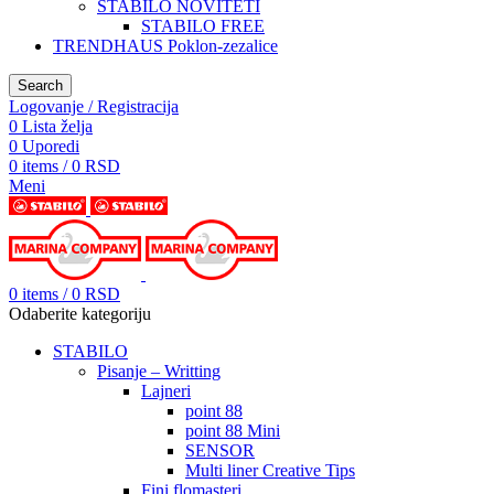
STABILO NOVITETI
STABILO FREE
TRENDHAUS Poklon-zezalice
Search
Logovanje / Registracija
0
Lista želja
0
Uporedi
0
items
/
0
RSD
Meni
0
items
/
0
RSD
Odaberite kategoriju
STABILO
Pisanje – Writting
Lajneri
point 88
point 88 Mini
SENSOR
Multi liner Creative Tips
Fini flomasteri