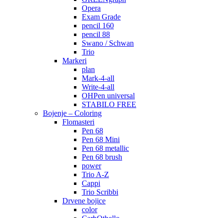
Opera
Exam Grade
pencil 160
pencil 88
Swano / Schwan
Trio
Markeri
plan
Mark-4-all
Write-4-all
OHPen universal
STABILO FREE
Bojenje – Coloring
Flomasteri
Pen 68
Pen 68 Mini
Pen 68 metallic
Pen 68 brush
power
Trio A-Z
Cappi
Trio Scribbi
Drvene bojice
color