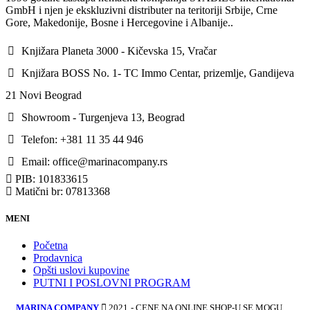
GmbH i njen je ekskluzivni distributer na teritoriji Srbije, Crne
Gore, Makedonije, Bosne i Hercegovine i Albanije..
Knjižara Planeta 3000 - Kičevska 15, Vračar
Knjižara BOSS No. 1- TC Immo Centar, prizemlje, Gandijeva
21 Novi Beograd
Showroom - Turgenjeva 13, Beograd
Telefon: +381 11 35 44 946
Email: office@marinacompany.rs
PIB: 101833615
Matični br: 07813368
MENI
Početna
Prodavnica
Opšti uslovi kupovine
PUTNI I POSLOVNI PROGRAM
MARINA COMPANY
2021
- CENE NA ONLINE SHOP-U SE MOGU