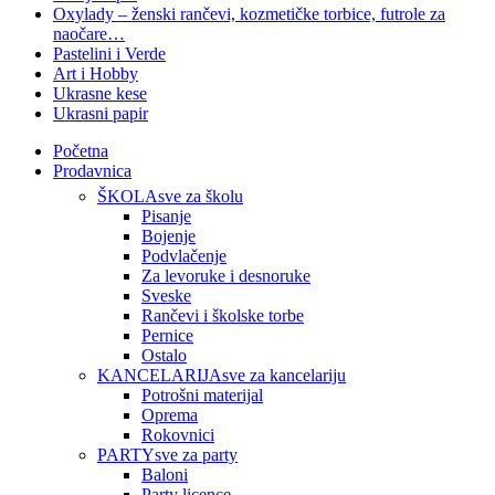
Oxylady – ženski rančevi, kozmetičke torbice, futrole za
naočare…
Pastelini i Verde
Art i Hobby
Ukrasne kese
Ukrasni papir
Početna
Prodavnica
ŠKOLA
sve za školu
Pisanje
Bojenje
Podvlačenje
Za levoruke i desnoruke
Sveske
Rančevi i školske torbe
Pernice
Ostalo
KANCELARIJA
sve za kancelariju
Potrošni materijal
Oprema
Rokovnici
PARTY
sve za party
Baloni
Party licence