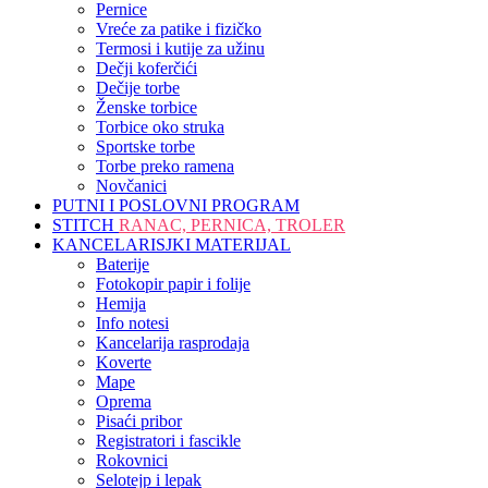
Pernice
Vreće za patike i fizičko
Termosi i kutije za užinu
Dečji koferčići
Dečije torbe
Ženske torbice
Torbice oko struka
Sportske torbe
Torbe preko ramena
Novčanici
PUTNI I POSLOVNI PROGRAM
STITCH
RANAC, PERNICA, TROLER
KANCELARISJKI MATERIJAL
Baterije
Fotokopir papir i folije
Hemija
Info notesi
Kancelarija rasprodaja
Koverte
Mape
Oprema
Pisaći pribor
Registratori i fascikle
Rokovnici
Selotejp i lepak