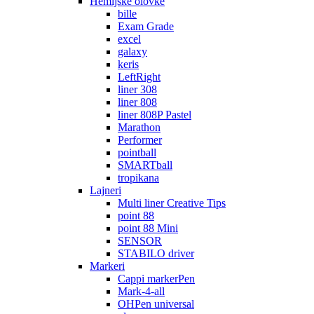
Hemijske olovke
bille
Exam Grade
excel
galaxy
keris
LeftRight
liner 308
liner 808
liner 808P Pastel
Marathon
Performer
pointball
SMARTball
tropikana
Lajneri
Multi liner Creative Tips
point 88
point 88 Mini
SENSOR
STABILO driver
Markeri
Cappi markerPen
Mark-4-all
OHPen universal