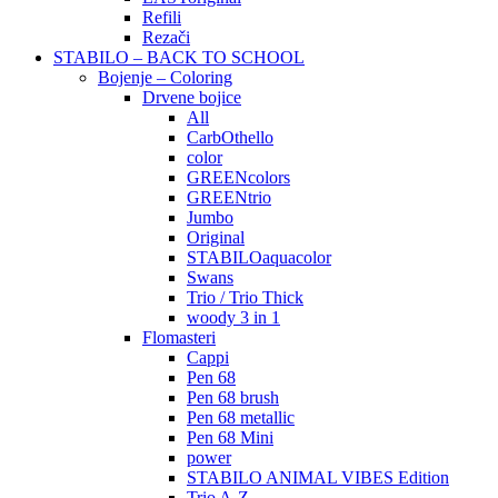
Refili
Rezači
STABILO – BACK TO SCHOOL
Bojenje – Coloring
Drvene bojice
All
CarbOthello
color
GREENcolors
GREENtrio
Jumbo
Original
STABILOaquacolor
Swans
Trio / Trio Thick
woody 3 in 1
Flomasteri
Cappi
Pen 68
Pen 68 brush
Pen 68 metallic
Pen 68 Mini
power
STABILO ANIMAL VIBES Edition
Trio A-Z