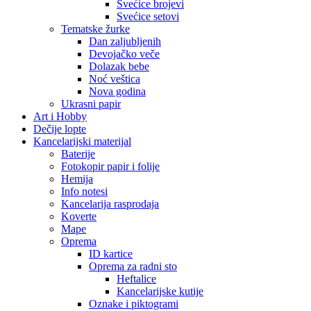
Svećice brojevi
Svećice setovi
Tematske žurke
Dan zaljubljenih
Devojačko veče
Dolazak bebe
Noć veštica
Nova godina
Ukrasni papir
Art i Hobby
Dečije lopte
Kancelarijski materijal
Baterije
Fotokopir papir i folije
Hemija
Info notesi
Kancelarija rasprodaja
Koverte
Mape
Oprema
ID kartice
Oprema za radni sto
Heftalice
Kancelarijske kutije
Oznake i piktogrami