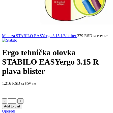
Mine za STABILO EASYergo 3.15 1/6 blsiter
379
RSD
sa PDV-om
Ergo tehnička olovka
STABILO EASYergo 3.15 R
plava blister
1,216
RSD
sa PDV-om
Ergo
tehnička
Add to cart
olovka
Uporedi