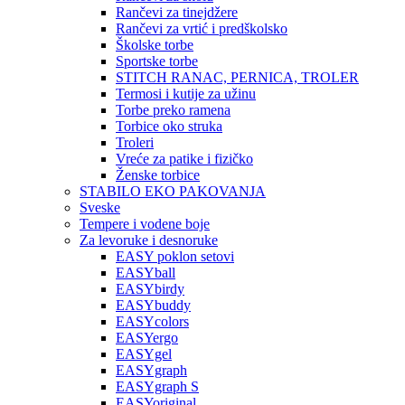
Rančevi za tinejdžere
Rančevi za vrtić i predškolsko
Školske torbe
Sportske torbe
STITCH RANAC, PERNICA, TROLER
Termosi i kutije za užinu
Torbe preko ramena
Torbice oko struka
Troleri
Vreće za patike i fizičko
Ženske torbice
STABILO EKO PAKOVANJA
Sveske
Tempere i vodene boje
Za levoruke i desnoruke
EASY poklon setovi
EASYball
EASYbirdy
EASYbuddy
EASYcolors
EASYergo
EASYgel
EASYgraph
EASYgraph S
EASYoriginal