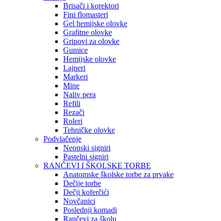
Brisači i korektori
Fini flomasteri
Gel hemijske olovke
Grafitne olovke
Gripovi za olovke
Gumice
Hemijske olovke
Lajneri
Markeri
Mine
Naliv pera
Refili
Rezači
Roleri
Tehničke olovke
Podvlačenje
Neonski signiri
Pastelni signiri
RANČEVI I ŠKOLSKE TORBE
Anatomske školske torbe za prvake
Dečije torbe
Dečji koferčići
Novčanici
Poslednji komadi
Rančevi za školu