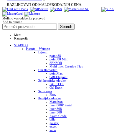
RAZLIKOVATI OD MALOPRODAJNIH CENA.
Molimo vas odaberite proizvod
Add to bundle
Search
Meni
Kategorije
STABILO
Pisanje – Writting
Lajneri
point 88
point 88 Mini
SENSOR
Multi liner Creative Tips
Fini flomasteri
pointMax
GREENpoint
Gel hemijske olovke
PALETTE
Gel Exxx
Naliv pera
Flow
Hemijske olovke
Marathon
liner 808P Pastel
liner 808
liner 308
Exam Grade
bille
galaxy
excel
keris