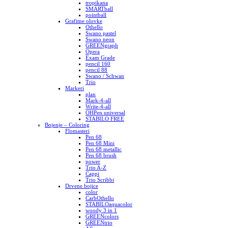
tropikana
SMARTball
pointball
Grafitne olovke
Othello
Swano pastel
Swano neon
GREENgraph
Opera
Exam Grade
pencil 160
pencil 88
Swano / Schwan
Trio
Markeri
plan
Mark-4-all
Write-4-all
OHPen universal
STABILO FREE
Bojenje – Coloring
Flomasteri
Pen 68
Pen 68 Mini
Pen 68 metallic
Pen 68 brush
power
Trio A-Z
Cappi
Trio Scribbi
Drvene bojice
color
CarbOthello
STABILOaquacolor
woody 3 in 1
GREENcolors
GREENtrio