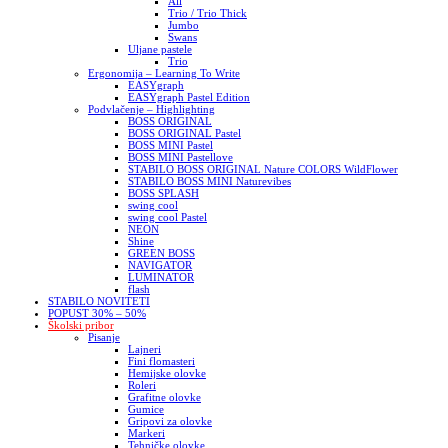
All
Trio / Trio Thick
Jumbo
Swans
Uljane pastele
Trio
Ergonomija – Learning To Write
EASYgraph
EASYgraph Pastel Edition
Podvlačenje – Highlighting
BOSS ORIGINAL
BOSS ORIGINAL Pastel
BOSS MINI Pastel
BOSS MINI Pastellove
STABILO BOSS ORIGINAL Nature COLORS WildFlower
STABILO BOSS MINI Naturevibes
BOSS SPLASH
swing cool
swing cool Pastel
NEON
Shine
GREEN BOSS
NAVIGATOR
LUMINATOR
flash
STABILO NOVITETI
POPUST 30% – 50%
Školski pribor
Pisanje
Lajneri
Fini flomasteri
Hemijske olovke
Roleri
Grafitne olovke
Gumice
Gripovi za olovke
Markeri
Tehničke olovke