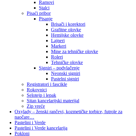
Ramovi
Stalci
Pisaći pribor
Pisanje
Brisači i korektori
Grafitne olovke
Hemijske olovke
Lajneri
Markeri
Mine za tehničke olovke
Roleri
Tehničke olovke
Signiri – podvlačenje
Neonski signiri
Pastelni signiri
Registratori i fascikle
Rokovnici
Selotejp i lepak
Sitan kancelarijski materijal
Zip vreće
Oxylady – ženski rančevi, kozmetičke torbice, futrole za
naočare…
Pastelini i Verde
Pastelini i Verde kancelarija
Pokloni