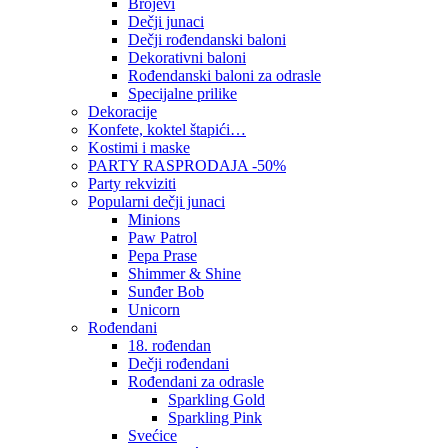
Brojevi
Dečji junaci
Dečji rođendanski baloni
Dekorativni baloni
Rođendanski baloni za odrasle
Specijalne prilike
Dekoracije
Konfete, koktel štapići…
Kostimi i maske
PARTY RASPRODAJA -50%
Party rekviziti
Popularni dečji junaci
Minions
Paw Patrol
Pepa Prase
Shimmer & Shine
Sunđer Bob
Unicorn
Rođendani
18. rođendan
Dečji rođendani
Rođendani za odrasle
Sparkling Gold
Sparkling Pink
Svećice