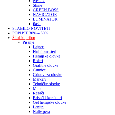
NEON
Shine
GREEN BOSS
NAVIGATOR
LUMINATOR
flash
STABILO NOVITETI
POPUST 30% – 50%
Školski pribor
Pisanje
Lajneri
Fini flomasteri
Hemijske olovke
Roleri
Grafitne olovke
Gumice
Gripovi za olovke
Markeri
Tehničke olovke
Mine
Rezači
Brisači i korektori
Gel hemijske olovke
Lenjiri
Naliv pera