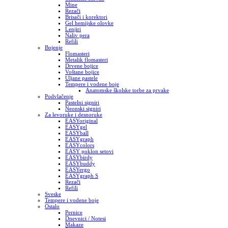
Mine
Rezači
Brisači i korektori
Gel hemijske olovke
Lenjiri
Naliv pera
Refili
Bojenje
Flomasteri
Metalik flomasteri
Drvene bojice
Voštane bojice
Uljane pastele
Tempere i vodene boje
Anatomske školske torbe za prvake
Podvlačenje
Pastelni signiri
Neonski signiri
Za levoruke i desnoruke
EASYoriginal
EASYgel
EASYball
EASYgraph
EASYcolors
EASY poklon setovi
EASYbirdy
EASYbuddy
EASYergo
EASYgraph S
Rezači
Refili
Sveske
Tempere i vodene boje
Ostalo
Pernice
Dnevnici / Notesi
Makaze