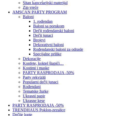
Sitan kancelarijski materijal
Zip vreće
AMSCAN PARTY PROGRAM
Baloni
1. rođendan
Baloni sa porukom
Dečji rođendanski baloni
Dečji junaci
Brojevi
Dekorativni baloni
Rođendanski baloni za odrasle
Specijalne prilike
Dekoracije
Konfete, koktel štapići…
Kostimi i maske
PARTY RASPRODAJA -50%
Party rekviziti
Popularni dečji junaci
Rođendani
Tematske žurke
Ukrasni papir
Ukrasne kese
PARTY RASPRODAJA -50%
TRENDHAUS Poklon-zezalice
Dečije lopte