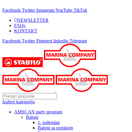
25 GODINA SA VAMA!
Facebook
Twitter
Instagram
YouTube
TikTok
NEWSLETTER
FAQs
KONTAKT
Facebook
Twitter
Pinterest
linkedin
Telegram
Izaberi kategoriju
AMSCAN party program
Baloni
1. rođendan
Baloni sa porukom