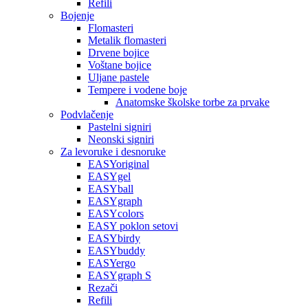
Refili
Bojenje
Flomasteri
Metalik flomasteri
Drvene bojice
Voštane bojice
Uljane pastele
Tempere i vodene boje
Anatomske školske torbe za prvake
Podvlačenje
Pastelni signiri
Neonski signiri
Za levoruke i desnoruke
EASYoriginal
EASYgel
EASYball
EASYgraph
EASYcolors
EASY poklon setovi
EASYbirdy
EASYbuddy
EASYergo
EASYgraph S
Rezači
Refili