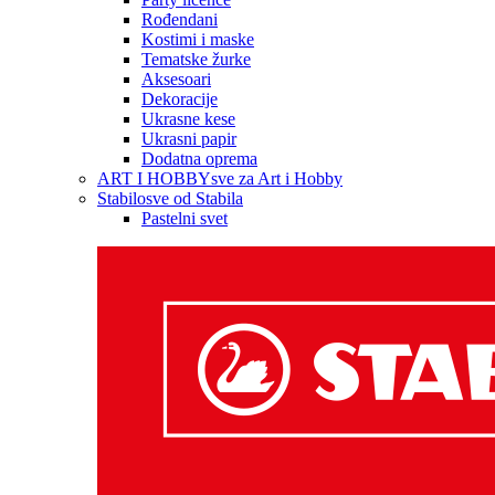
Rođendani
Kostimi i maske
Tematske žurke
Aksesoari
Dekoracije
Ukrasne kese
Ukrasni papir
Dodatna oprema
ART I HOBBY
sve za Art i Hobby
Stabilo
sve od Stabila
Pastelni svet