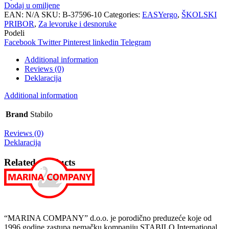
STABILO
Dodaj u omiljene
EASYergo
EAN:
N/A
SKU:
B-37596-10
Categories:
EASYergo
,
ŠKOLSKI
3.15
PRIBOR
,
Za levoruke i desnoruke
R
Podeli
plava
Facebook
Twitter
Pinterest
linkedin
Telegram
blister
quantity
Additional information
Reviews (0)
Deklaracija
Additional information
Brand
Stabilo
Reviews (0)
Deklaracija
Related products
“MARINA COMPANY” d.o.o. je porodično preduzeće koje od
1996 godine zastupa nemačku kompaniju STABILO International