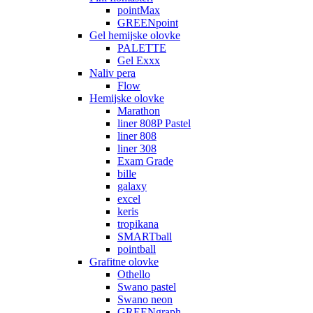
pointMax
GREENpoint
Gel hemijske olovke
PALETTE
Gel Exxx
Naliv pera
Flow
Hemijske olovke
Marathon
liner 808P Pastel
liner 808
liner 308
Exam Grade
bille
galaxy
excel
keris
tropikana
SMARTball
pointball
Grafitne olovke
Othello
Swano pastel
Swano neon
GREENgraph