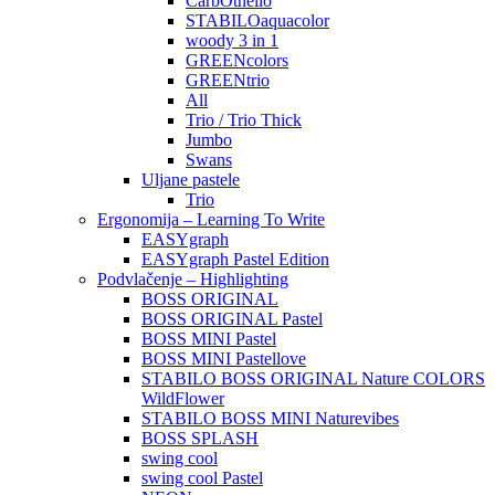
CarbOthello
STABILOaquacolor
woody 3 in 1
GREENcolors
GREENtrio
All
Trio / Trio Thick
Jumbo
Swans
Uljane pastele
Trio
Ergonomija – Learning To Write
EASYgraph
EASYgraph Pastel Edition
Podvlačenje – Highlighting
BOSS ORIGINAL
BOSS ORIGINAL Pastel
BOSS MINI Pastel
BOSS MINI Pastellove
STABILO BOSS ORIGINAL Nature COLORS
WildFlower
STABILO BOSS MINI Naturevibes
BOSS SPLASH
swing cool
swing cool Pastel