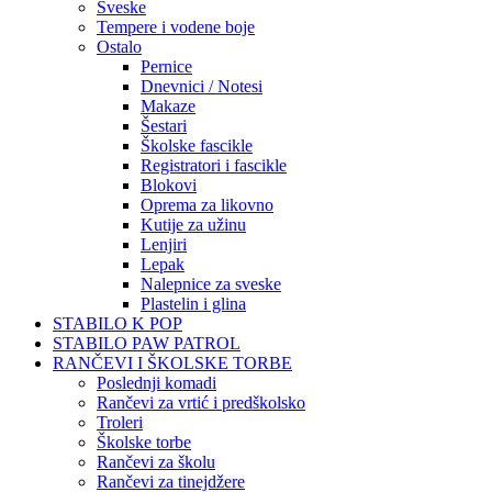
Sveske
Tempere i vodene boje
Ostalo
Pernice
Dnevnici / Notesi
Makaze
Šestari
Školske fascikle
Registratori i fascikle
Blokovi
Oprema za likovno
Kutije za užinu
Lenjiri
Lepak
Nalepnice za sveske
Plastelin i glina
STABILO K POP
STABILO PAW PATROL
RANČEVI I ŠKOLSKE TORBE
Poslednji komadi
Rančevi za vrtić i predškolsko
Troleri
Školske torbe
Rančevi za školu
Rančevi za tinejdžere