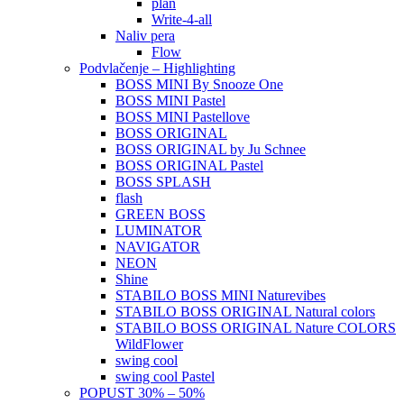
plan
Write-4-all
Naliv pera
Flow
Podvlačenje – Highlighting
BOSS MINI By Snooze One
BOSS MINI Pastel
BOSS MINI Pastellove
BOSS ORIGINAL
BOSS ORIGINAL by Ju Schnee
BOSS ORIGINAL Pastel
BOSS SPLASH
flash
GREEN BOSS
LUMINATOR
NAVIGATOR
NEON
Shine
STABILO BOSS MINI Naturevibes
STABILO BOSS ORIGINAL Natural colors
STABILO BOSS ORIGINAL Nature COLORS
WildFlower
swing cool
swing cool Pastel
POPUST 30% – 50%