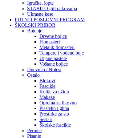
Igračke, lopte
STABILO gift pakovanja
Ukrasne kese
PUTNI I POSLOVNI PROGRAM
ŠKOLSKI PRIBOR
Bojenje
Drvene bojice
Flomasteri
Metalik flomasteri
Tempere i vodene boje
Uljane pastele
Voštane bojice
Dnevnici / Notesi
Ostalo
Blokovi
Fascikle
Kutije za užinu
Makaze
Oprema za likovno
Plastelin i glina
Prostirke za sto
Šestari
Školske fascikle
Pernice
Pisanje