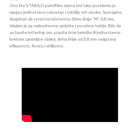
Ono što STABILO pointMax zaista čini tako posebnim je
njegov jedinstveno robustan i izdržljiv vrh olovke. Specijalno
dizajniran da stvori konzistentnu širinu linije “M” 0,8 mm,
idealan je za svakodnevne zadatke i posebne hobije. Bilo da
se bavite lettering-om, pravite brze beleške ili jednostavno
kreirate zanimljive oblike, širina linije od 0,8 mm osigurava
efikasnost, finoću i vidljivost.