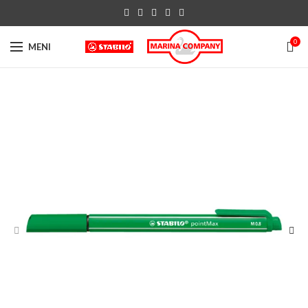
0
MENI