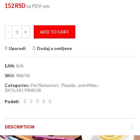
152
RSD
sa PDV-om
Fini flomaster 0.8mm STABILO pointMax zelena quantity
ADD TO CART
Uporedi
Dodaj u omiljene
EAN:
N/A
SKU:
488/36
Categories:
Fini flomasteri
,
Pisanje
,
pointMax
,
ŠKOLSKI PRIBOR
Podeli
DESCRIPTION