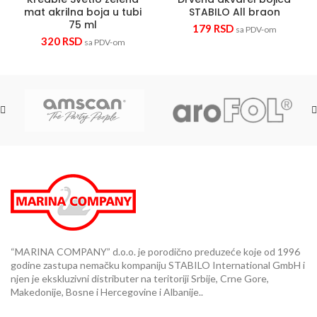
mat akrilna boja u tubi
STABILO All braon
75 ml
179
RSD
sa PDV-om
320
RSD
sa PDV-om
“MARINA COMPANY” d.o.o. je porodično preduzeće koje od 1996
godine zastupa nemačku kompaniju STABILO International GmbH i
njen je ekskluzivni distributer na teritoriji Srbije, Crne Gore,
Makedonije, Bosne i Hercegovine i Albanije..