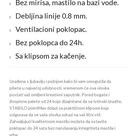
Bez mirisa, mastilo na bazi vode.
Debljina linije 0.8 mm.
Ventilacioni poklopac.
Bez poklopca do 24h.
Sa klipsom za kačenje.
Izrađena s ljubavlju i pažnjom kako bi vam omogućila da
pišete u najvećoj udobnosti, vremenom će ova olovka
postati vaš omiljeni kreativni saputnik. Pored bogate i
živopisne palete od 24 boje dizajnirane da se istinski izrazite,
STABILO pointMax dolazi sa praktičnom klipsom koja
osigurava da se vaša olovka odrazi na vaš lični stil.
Zahvaljujući kvalitetnom mastilu možete da ostavite
poklopac do 24 sata bez narušavanja integriteta mastila i
vrha.