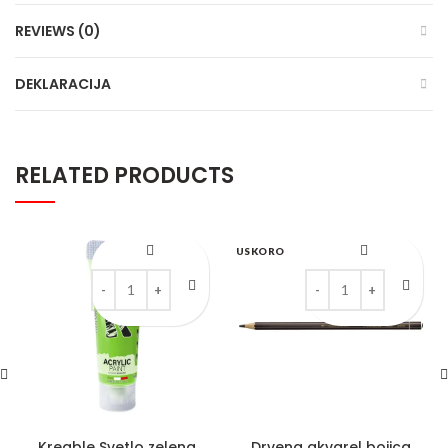
REVIEWS (0)
DEKLARACIJA
RELATED PRODUCTS
USKORO
Kreable Svetlo zelena mat akrilna boja u tubi 75 ml quanti
Drvena akvarel bojica 
Kreable Svetlo zelena
Drvena akvarel bojica