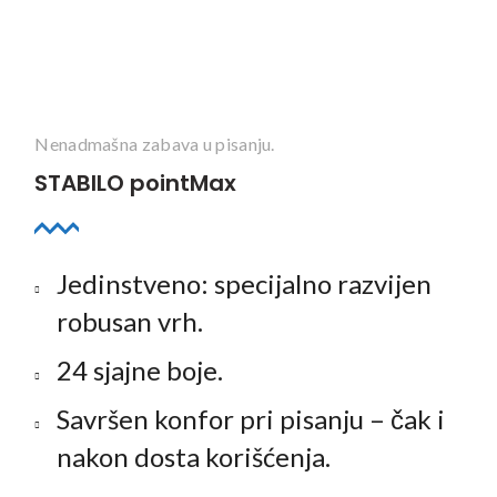
Nenadmašna zabava u pisanju.
STABILO pointMax
Jedinstveno: specijalno razvijen
robusan vrh.
24 sjajne boje.
Savršen konfor pri pisanju – čak i
nakon dosta korišćenja.