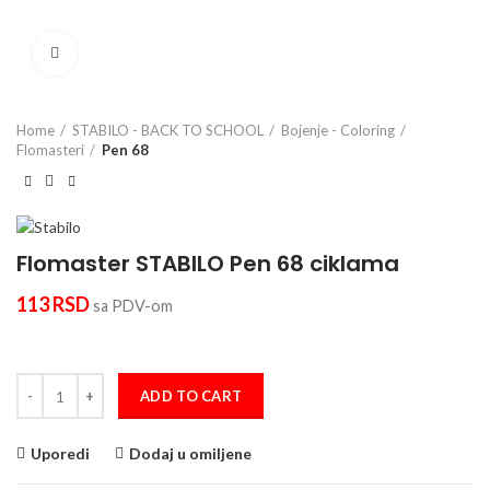
Click to enlarge
Home
STABILO - BACK TO SCHOOL
Bojenje - Coloring
Flomasteri
Pen 68
Flomaster STABILO Pen 68 ciklama
113
RSD
sa PDV-om
Flomaster STABILO Pen 68 ciklama quantity
ADD TO CART
Uporedi
Dodaj u omiljene