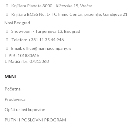
Knjižara Planeta 3000 - Kičevska 15, Vračar
Knjižara BOSS No. 1- TC Immo Centar, prizemlje, Gandijeva 21
Novi Beograd
Showroom - Turgenjeva 13, Beograd
Telefon: +381 11 35 44 946
Email: office@marinacompany.rs
PIB: 101833615
Matični br: 07813368
MENI
Početna
Prodavnica
Opšti uslovi kupovine
PUTNI I POSLOVNI PROGRAM