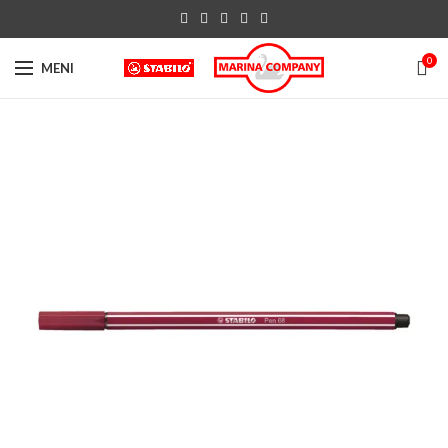
0
MENI