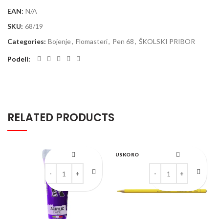
EAN:
N/A
SKU:
68/19
Categories:
Bojenje
,
Flomasteri
,
Pen 68
,
ŠKOLSKI PRIBOR
Podeli
RELATED PRODUCTS
USKORO
Kreable Ljubičasta mat akrilna boja u tubi 75 ml quantity
Drvena akvarel bojica 