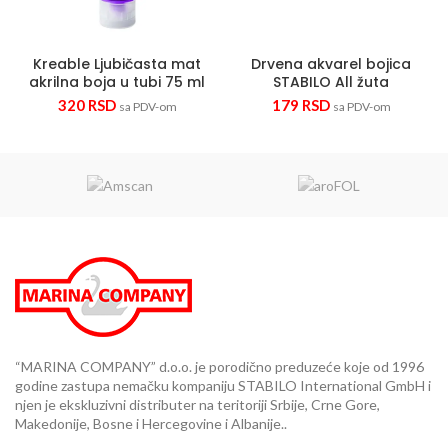
Kreable Ljubičasta mat
Drvena akvarel bojica
akrilna boja u tubi 75 ml
STABILO All žuta
320
RSD
179
RSD
sa PDV-om
sa PDV-om
“MARINA COMPANY” d.o.o. je porodično preduzeće koje od 1996
godine zastupa nemačku kompaniju STABILO International GmbH i
njen je ekskluzivni distributer na teritoriji Srbije, Crne Gore,
Makedonije, Bosne i Hercegovine i Albanije..