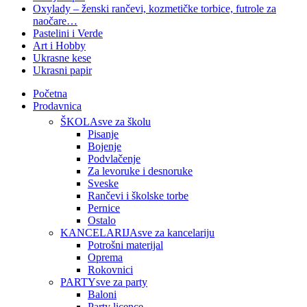
Oxylady – ženski rančevi, kozmetičke torbice, futrole za
naočare…
Pastelini i Verde
Art i Hobby
Ukrasne kese
Ukrasni papir
Početna
Prodavnica
ŠKOLA
sve za školu
Pisanje
Bojenje
Podvlačenje
Za levoruke i desnoruke
Sveske
Rančevi i školske torbe
Pernice
Ostalo
KANCELARIJA
sve za kancelariju
Potrošni materijal
Oprema
Rokovnici
PARTY
sve za party
Baloni
Party licence