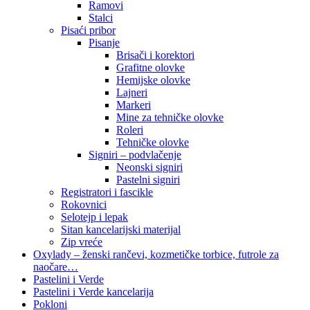
Ramovi
Stalci
Pisaći pribor
Pisanje
Brisači i korektori
Grafitne olovke
Hemijske olovke
Lajneri
Markeri
Mine za tehničke olovke
Roleri
Tehničke olovke
Signiri – podvlačenje
Neonski signiri
Pastelni signiri
Registratori i fascikle
Rokovnici
Selotejp i lepak
Sitan kancelarijski materijal
Zip vreće
Oxylady – ženski rančevi, kozmetičke torbice, futrole za
naočare…
Pastelini i Verde
Pastelini i Verde kancelarija
Pokloni