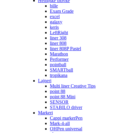
Hemijske olovke
bille
Exam Grade
excel
galaxy
keris
LeftRight
liner 308
liner 808
liner 808P Pastel
Marathon
Performer
pointball
SMARTball
tropikana
Lajneri
Multi liner Creative Tips
point 88
point 88 Mini
SENSOR
STABILO driver
Markeri
Cappi markerPen
Mark-4-all
OHPen universal