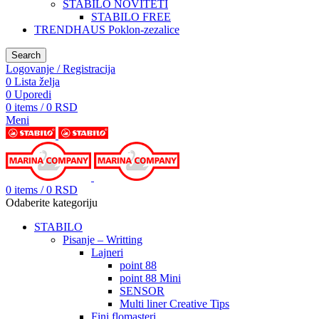
STABILO NOVITETI
STABILO FREE
TRENDHAUS Poklon-zezalice
Search
Logovanje / Registracija
0
Lista želja
0
Uporedi
0
items
/
0
RSD
Meni
0
items
/
0
RSD
Odaberite kategoriju
STABILO
Pisanje – Writting
Lajneri
point 88
point 88 Mini
SENSOR
Multi liner Creative Tips
Fini flomasteri