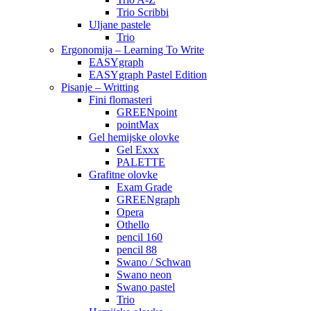
Trio Scribbi
Uljane pastele
Trio
Ergonomija – Learning To Write
EASYgraph
EASYgraph Pastel Edition
Pisanje – Writting
Fini flomasteri
GREENpoint
pointMax
Gel hemijske olovke
Gel Exxx
PALETTE
Grafitne olovke
Exam Grade
GREENgraph
Opera
Othello
pencil 160
pencil 88
Swano / Schwan
Swano neon
Swano pastel
Trio