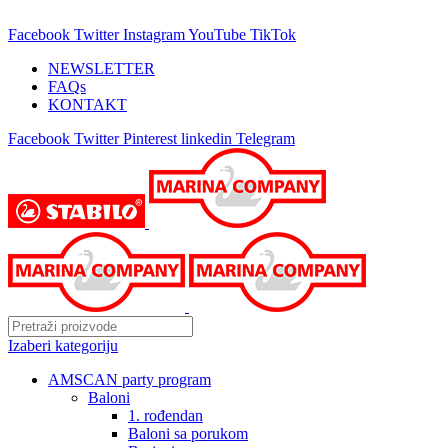
25 GODINA SA VAMA!
Facebook
Twitter
Instagram
YouTube
TikTok
NEWSLETTER
FAQs
KONTAKT
Facebook
Twitter
Pinterest
linkedin
Telegram
Izaberi kategoriju
AMSCAN party program
Baloni
1. rođendan
Baloni sa porukom