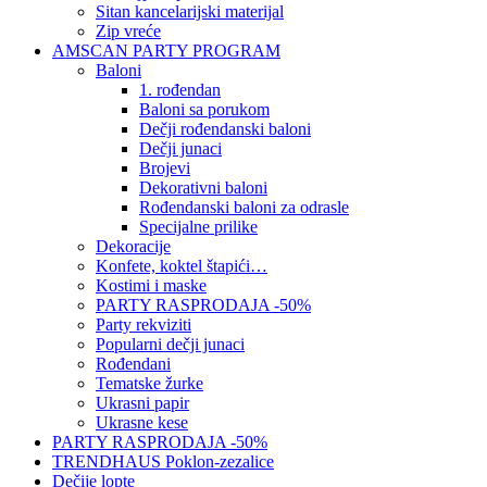
Sitan kancelarijski materijal
Zip vreće
AMSCAN PARTY PROGRAM
Baloni
1. rođendan
Baloni sa porukom
Dečji rođendanski baloni
Dečji junaci
Brojevi
Dekorativni baloni
Rođendanski baloni za odrasle
Specijalne prilike
Dekoracije
Konfete, koktel štapići…
Kostimi i maske
PARTY RASPRODAJA -50%
Party rekviziti
Popularni dečji junaci
Rođendani
Tematske žurke
Ukrasni papir
Ukrasne kese
PARTY RASPRODAJA -50%
TRENDHAUS Poklon-zezalice
Dečije lopte