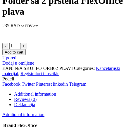
Folder sa 2 prstena FlexOffice
plava
235
RSD
sa PDV-om
Folder
sa
Add to cart
2
Uporedi
prstena
Dodaj u omiljene
FlexOffice
EAN:
N/A
SKU:
FO-ORB02-PLAVI
Categories:
Kancelarijski
plava
materijal
,
Registratori i fascikle
quantity
Podeli
Facebook
Twitter
Pinterest
linkedin
Telegram
Additional information
Reviews (0)
Deklaracija
Additional information
Brand
FlexOffice