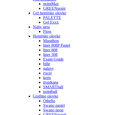
pointMax
GREENpoint
Gel hemijske olovke
PALETTE
Gel Exxx
Naliv pera
Flow
Hemijske olovke
Marathon
liner 808P Pastel
liner 808
liner 308
Exam Grade
bille
galaxy
excel
keris
tropikana
SMARTball
pointball
Grafitne olovke
Othello
Swano pastel
Swano neon
GREENgraph