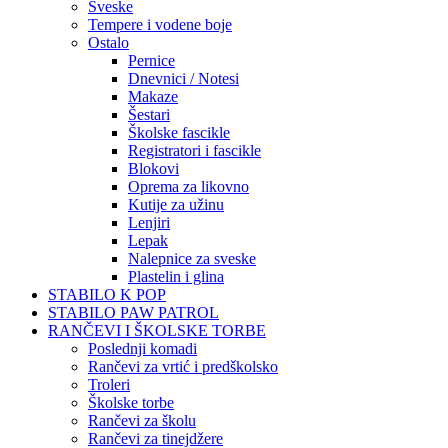
Sveske
Tempere i vodene boje
Ostalo
Pernice
Dnevnici / Notesi
Makaze
Šestari
Školske fascikle
Registratori i fascikle
Blokovi
Oprema za likovno
Kutije za užinu
Lenjiri
Lepak
Nalepnice za sveske
Plastelin i glina
STABILO K POP
STABILO PAW PATROL
RANČEVI I ŠKOLSKE TORBE
Poslednji komadi
Rančevi za vrtić i predškolsko
Troleri
Školske torbe
Rančevi za školu
Rančevi za tinejdžere