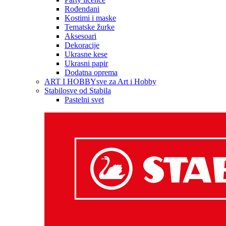
Rođendani
Kostimi i maske
Tematske žurke
Aksesoari
Dekoracije
Ukrasne kese
Ukrasni papir
Dodatna oprema
ART I HOBBY
sve za Art i Hobby
Stabilo
sve od Stabila
Pastelni svet