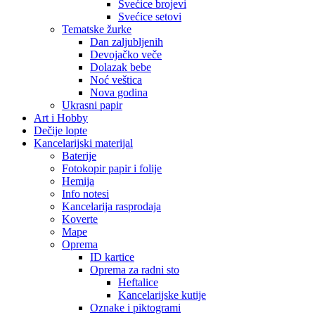
Svećice brojevi
Svećice setovi
Tematske žurke
Dan zaljubljenih
Devojačko veče
Dolazak bebe
Noć veštica
Nova godina
Ukrasni papir
Art i Hobby
Dečije lopte
Kancelarijski materijal
Baterije
Fotokopir papir i folije
Hemija
Info notesi
Kancelarija rasprodaja
Koverte
Mape
Oprema
ID kartice
Oprema za radni sto
Heftalice
Kancelarijske kutije
Oznake i piktogrami