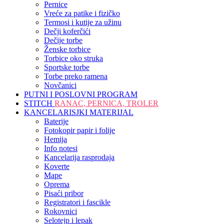
Pernice
Vreće za patike i fizičko
Termosi i kutije za užinu
Dečji koferčići
Dečije torbe
Ženske torbice
Torbice oko struka
Sportske torbe
Torbe preko ramena
Novčanici
PUTNI I POSLOVNI PROGRAM
STITCH
RANAC, PERNICA, TROLER
KANCELARISJKI MATERIJAL
Baterije
Fotokopir papir i folije
Hemija
Info notesi
Kancelarija rasprodaja
Koverte
Mape
Oprema
Pisaći pribor
Registratori i fascikle
Rokovnici
Selotejp i lepak