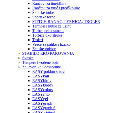
Rančevi za tinejdžere
Rančevi za vrtić i predškolsko
Školske torbe
Sportske torbe
STITCH RANAC, PERNICA, TROLER
Termosi i kutije za užinu
Torbe preko ramena
Torbice oko struka
Troleri
Vreće za patike i fizičko
Ženske torbice
STABILO EKO PAKOVANJA
Sveske
Tempere i vodene boje
Za levoruke i desnoruke
EASY poklon setovi
EASYball
EASYbirdy
EASYbuddy
EASYcolors
EASYergo
EASYgel
EASYgraph
EASYgraph S
EASYoriginal