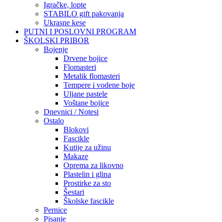
Igračke, lopte
STABILO gift pakovanja
Ukrasne kese
PUTNI I POSLOVNI PROGRAM
ŠKOLSKI PRIBOR
Bojenje
Drvene bojice
Flomasteri
Metalik flomasteri
Tempere i vodene boje
Uljane pastele
Voštane bojice
Dnevnici / Notesi
Ostalo
Blokovi
Fascikle
Kutije za užinu
Makaze
Oprema za likovno
Plastelin i glina
Prostirke za sto
Šestari
Školske fascikle
Pernice
Pisanje