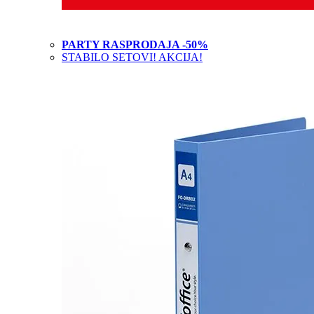
PARTY RASPRODAJA -50%
STABILO SETOVI! AKCIJA!