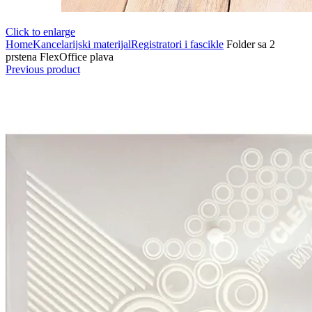
Click to enlarge
Home
Kancelarijski materijal
Registratori i fascikle
Folder sa 2
prstena FlexOffice plava
Previous product