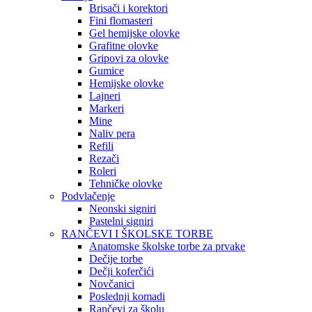
Brisači i korektori
Fini flomasteri
Gel hemijske olovke
Grafitne olovke
Gripovi za olovke
Gumice
Hemijske olovke
Lajneri
Markeri
Mine
Naliv pera
Refili
Rezači
Roleri
Tehničke olovke
Podvlačenje
Neonski signiri
Pastelni signiri
RANČEVI I ŠKOLSKE TORBE
Anatomske školske torbe za prvake
Dečije torbe
Dečji koferčići
Novčanici
Poslednji komadi
Rančevi za školu