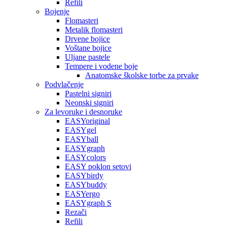
Refili
Bojenje
Flomasteri
Metalik flomasteri
Drvene bojice
Voštane bojice
Uljane pastele
Tempere i vodene boje
Anatomske školske torbe za prvake
Podvlačenje
Pastelni signiri
Neonski signiri
Za levoruke i desnoruke
EASYoriginal
EASYgel
EASYball
EASYgraph
EASYcolors
EASY poklon setovi
EASYbirdy
EASYbuddy
EASYergo
EASYgraph S
Rezači
Refili