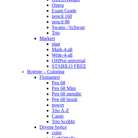
Opera
Exam Grade
pencil 160
pencil 88
Swano / Schwan
Trio
Markeri
plan
Mark-4-all
Write-4-all
OHPen universal
STABILO FREE
Bojenje – Coloring
Flomasteri
Pen 68
Pen 68 Mini
Pen 68 metallic
Pen 68 brush
power
Trio A-Z
Cappi
Trio Scribbi
Drvene bojice
color