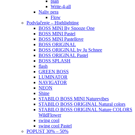
plan
Write-4-all
Naliv pera
Flow
Podvlačenje – Highlighting
BOSS MINI By Snooze One
BOSS MINI Pastel
BOSS MINI Pastellove
BOSS ORIGINAL
BOSS ORIGINAL by Ju Schnee
BOSS ORIGINAL Pastel
BOSS SPLASH
flash
GREEN BOSS
LUMINATOR
NAVIGATOR
NEON
Shine
STABILO BOSS MINI Naturevibes
STABILO BOSS ORIGINAL Natural colors
STABILO BOSS ORIGINAL Nature COLORS
WildFlower
swing cool
swing cool Pastel
POPUST 30% – 50%