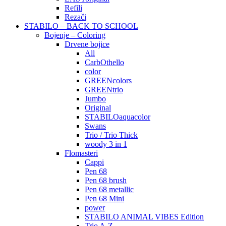
Refili
Rezači
STABILO – BACK TO SCHOOL
Bojenje – Coloring
Drvene bojice
All
CarbOthello
color
GREENcolors
GREENtrio
Jumbo
Original
STABILOaquacolor
Swans
Trio / Trio Thick
woody 3 in 1
Flomasteri
Cappi
Pen 68
Pen 68 brush
Pen 68 metallic
Pen 68 Mini
power
STABILO ANIMAL VIBES Edition
Trio A-Z