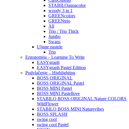
CarbOthello
STABILOaquacolor
woody 3 in 1
GREENcolors
GREENtrio
All
Trio / Trio Thick
Jumbo
Swans
Uljane pastele
Trio
Ergonomija – Learning To Write
EASYgraph
EASYgraph Pastel Edition
Podvlačenje – Highlighting
BOSS ORIGINAL
BOSS ORIGINAL Pastel
BOSS MINI Pastel
BOSS MINI Pastellove
STABILO BOSS ORIGINAL Nature COLORS
WildFlower
STABILO BOSS MINI Naturevibes
BOSS SPLASH
swing cool
swing cool Pastel