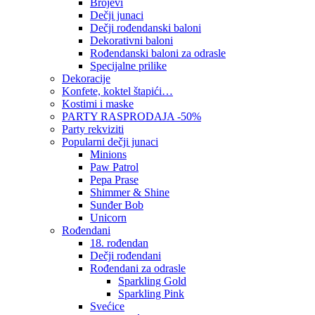
Brojevi
Dečji junaci
Dečji rođendanski baloni
Dekorativni baloni
Rođendanski baloni za odrasle
Specijalne prilike
Dekoracije
Konfete, koktel štapići…
Kostimi i maske
PARTY RASPRODAJA -50%
Party rekviziti
Popularni dečji junaci
Minions
Paw Patrol
Pepa Prase
Shimmer & Shine
Sunđer Bob
Unicorn
Rođendani
18. rođendan
Dečji rođendani
Rođendani za odrasle
Sparkling Gold
Sparkling Pink
Svećice