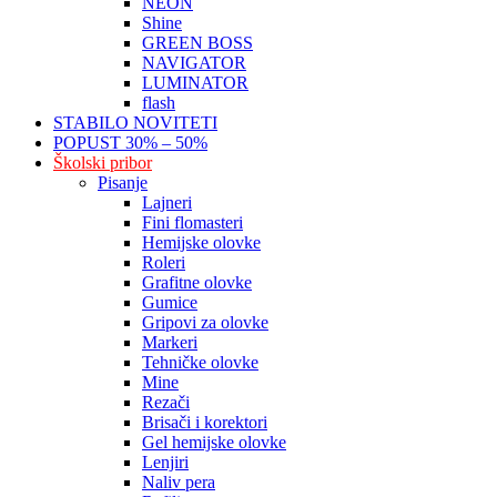
NEON
Shine
GREEN BOSS
NAVIGATOR
LUMINATOR
flash
STABILO NOVITETI
POPUST 30% – 50%
Školski pribor
Pisanje
Lajneri
Fini flomasteri
Hemijske olovke
Roleri
Grafitne olovke
Gumice
Gripovi za olovke
Markeri
Tehničke olovke
Mine
Rezači
Brisači i korektori
Gel hemijske olovke
Lenjiri
Naliv pera