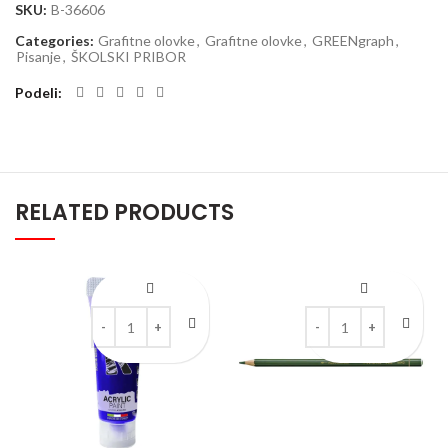
SKU:
B-36606
Categories:
Grafitne olovke
,
Grafitne olovke
,
GREENgraph
,
Pisanje
,
ŠKOLSKI PRIBOR
Podeli
RELATED PRODUCTS
Kreable Ultramarin mat akrilna boja u tubi 75 ml quantity
Drvena akvarel bojica 