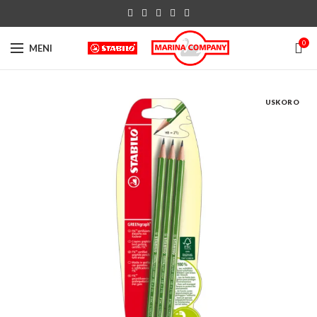
0
MENI
USKORO