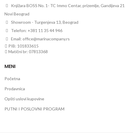
Knjižara BOSS No. 1- TC Immo Centar, prizemlje, Gandijeva 21
Novi Beograd
Showroom - Turgenjeva 13, Beograd
Telefon: +381 11 35 44 946
Email: office@marinacompany.rs
PIB: 101833615
Matični br: 07813368
MENI
Početna
Prodavnica
Opšti uslovi kupovine
PUTNI I POSLOVNI PROGRAM