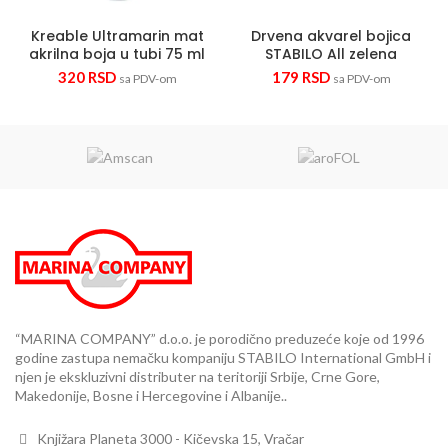
Kreable Ultramarin mat
Drvena akvarel bojica
akrilna boja u tubi 75 ml
STABILO All zelena
320
RSD
179
RSD
sa PDV-om
sa PDV-om
“MARINA COMPANY” d.o.o. je porodično preduzeće koje od 1996
godine zastupa nemačku kompaniju STABILO International GmbH i
njen je ekskluzivni distributer na teritoriji Srbije, Crne Gore,
Makedonije, Bosne i Hercegovine i Albanije..
Knjižara Planeta 3000 - Kičevska 15, Vračar