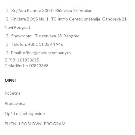
Knjižara Planeta 3000 - Kičevska 15, Vračar
Knjižara BOSS No. 1- TC Immo Centar, prizemlje, Gandijeva 21
Novi Beograd
Showroom - Turgenjeva 13, Beograd
Telefon: +381 11 35 44 946
Email: office@marinacompany.rs
PIB: 101833615
Matični br: 07813368
MENI
Početna
Prodavnica
Opšti uslovi kupovine
PUTNI I POSLOVNI PROGRAM