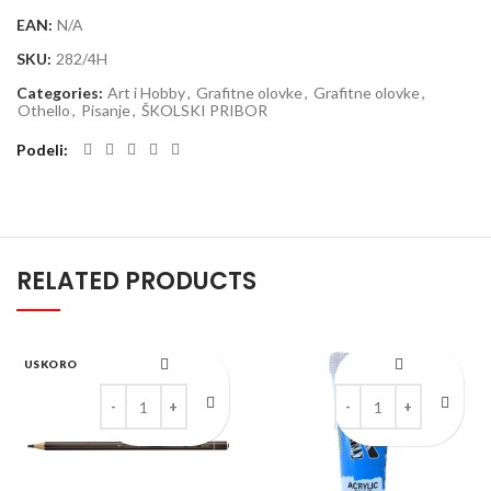
EAN:
N/A
SKU:
282/4H
Categories:
Art i Hobby
,
Grafitne olovke
,
Grafitne olovke
,
Othello
,
Pisanje
,
ŠKOLSKI PRIBOR
Podeli
RELATED PRODUCTS
USKORO
Drvena akvarel bojica STABILO All braon quantity
Kreable Cyan mat akriln