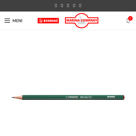
0
MENI