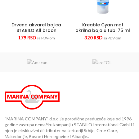
Drvena akvarel bojica
Kreable Cyan mat
STABILO All braon
akrilna boja u tubi 75 ml
179
RSD
320
RSD
sa PDV-om
sa PDV-om
“MARINA COMPANY” d.o.o. je porodično preduzeće koje od 1996
godine zastupa nemačku kompaniju STABILO International GmbH i
njen je ekskluzivni distributer na teritoriji Srbije, Crne Gore,
Makedonije, Bosne i Hercegovine i Albanije..