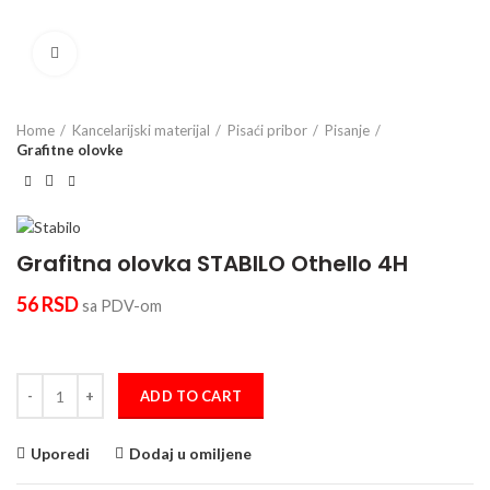
Click to enlarge
Home
Kancelarijski materijal
Pisaći pribor
Pisanje
Grafitne olovke
Grafitna olovka STABILO Othello 4H
56
RSD
sa PDV-om
Grafitna olovka STABILO Othello 4H quantity
ADD TO CART
Uporedi
Dodaj u omiljene