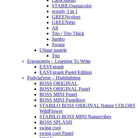
CarbOthello
STABILOaquacolor
woody 3 in 1
GREENcolors
GREENtrio
All
Trio / Trio Thick
Jumbo
Swans
Uljane pastele
Trio
Ergonomija – Learning To Write
EASYgraph
EASYgraph Pastel Edition
Podvlačenje – Highlighting
BOSS ORIGINAL
BOSS ORIGINAL Pastel
BOSS MINI Pastel
BOSS MINI Pastellove
STABILO BOSS ORIGINAL Nature COLORS
WildFlower
STABILO BOSS MINI Naturevibes
BOSS SPLASH
swing cool
swing cool Pastel