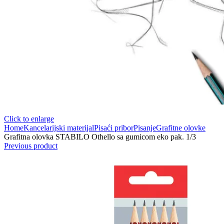
Click to enlarge
Home
Kancelarijski materijal
Pisaći pribor
Pisanje
Grafitne olovke
Grafitna olovka STABILO Othello sa gumicom eko pak. 1/3
Previous product