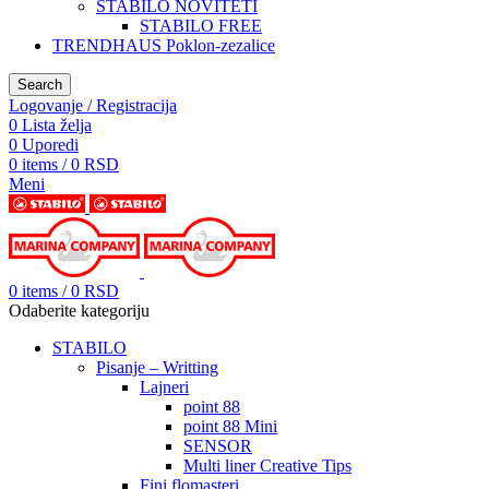
STABILO NOVITETI
STABILO FREE
TRENDHAUS Poklon-zezalice
Search
Logovanje / Registracija
0
Lista želja
0
Uporedi
0
items
/
0
RSD
Meni
0
items
/
0
RSD
Odaberite kategoriju
STABILO
Pisanje – Writting
Lajneri
point 88
point 88 Mini
SENSOR
Multi liner Creative Tips
Fini flomasteri