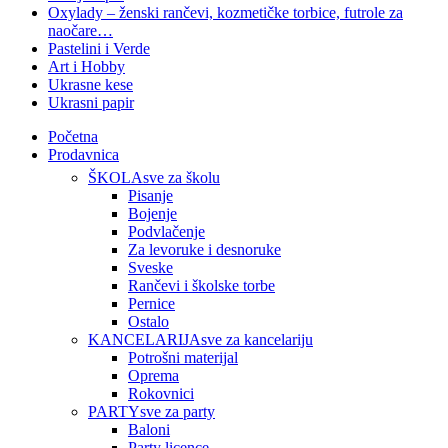
Oxylady – ženski rančevi, kozmetičke torbice, futrole za
naočare…
Pastelini i Verde
Art i Hobby
Ukrasne kese
Ukrasni papir
Početna
Prodavnica
ŠKOLA
sve za školu
Pisanje
Bojenje
Podvlačenje
Za levoruke i desnoruke
Sveske
Rančevi i školske torbe
Pernice
Ostalo
KANCELARIJA
sve za kancelariju
Potrošni materijal
Oprema
Rokovnici
PARTY
sve za party
Baloni
Party licence