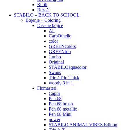
Refili
Rezači
STABILO – BACK TO SCHOOL
Bojenje – Coloring
Drvene bojice
All
CarbOthello
color
GREENcolors
GREENtrio
Jumbo
Original
STABILOaquacolor
Swans
Trio / Trio Thick
woody 3 in 1
Flomasteri
Cappi
Pen 68
Pen 68 brush
Pen 68 metallic
Pen 68 Mini
power
STABILO ANIMAL VIBES Edition
Trio A-Z