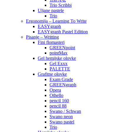
Trio Scribbi
Uljane pastele
Trio
Ergonomija – Learning To Write
EASYgraph
EASYgraph Pastel Edition
Pisanje – Writting
Fini flomasteri
GREENpoint
pointMax
Gel hemijske olovke
Gel Exxx
PALETTE
Grafitne olovke
Exam Grade
GREENgraph
Opera
Othello
pencil 160
pencil 88
Swano / Schwan
Swano neon
Swano pastel
Trio