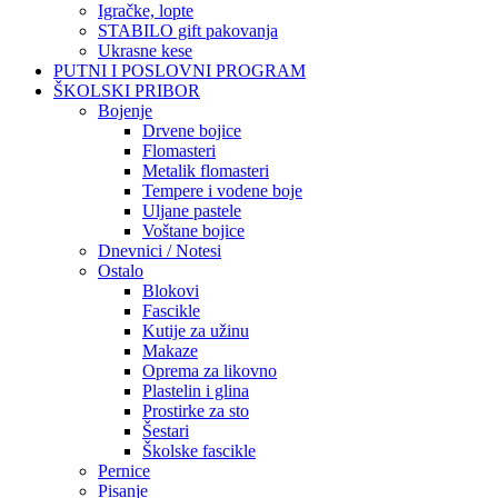
Igračke, lopte
STABILO gift pakovanja
Ukrasne kese
PUTNI I POSLOVNI PROGRAM
ŠKOLSKI PRIBOR
Bojenje
Drvene bojice
Flomasteri
Metalik flomasteri
Tempere i vodene boje
Uljane pastele
Voštane bojice
Dnevnici / Notesi
Ostalo
Blokovi
Fascikle
Kutije za užinu
Makaze
Oprema za likovno
Plastelin i glina
Prostirke za sto
Šestari
Školske fascikle
Pernice
Pisanje