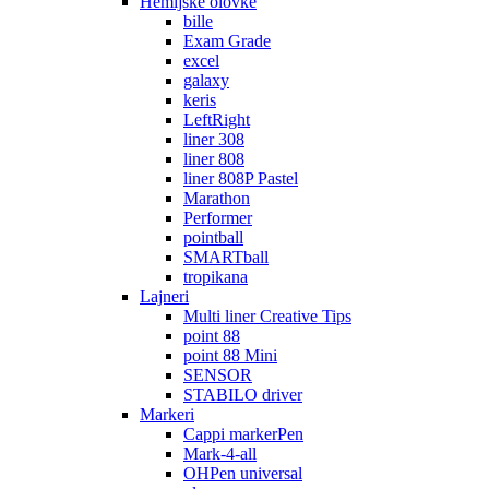
Hemijske olovke
bille
Exam Grade
excel
galaxy
keris
LeftRight
liner 308
liner 808
liner 808P Pastel
Marathon
Performer
pointball
SMARTball
tropikana
Lajneri
Multi liner Creative Tips
point 88
point 88 Mini
SENSOR
STABILO driver
Markeri
Cappi markerPen
Mark-4-all
OHPen universal