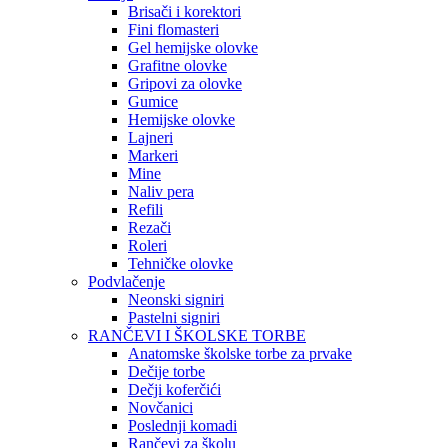
Brisači i korektori
Fini flomasteri
Gel hemijske olovke
Grafitne olovke
Gripovi za olovke
Gumice
Hemijske olovke
Lajneri
Markeri
Mine
Naliv pera
Refili
Rezači
Roleri
Tehničke olovke
Podvlačenje
Neonski signiri
Pastelni signiri
RANČEVI I ŠKOLSKE TORBE
Anatomske školske torbe za prvake
Dečije torbe
Dečji koferčići
Novčanici
Poslednji komadi
Rančevi za školu