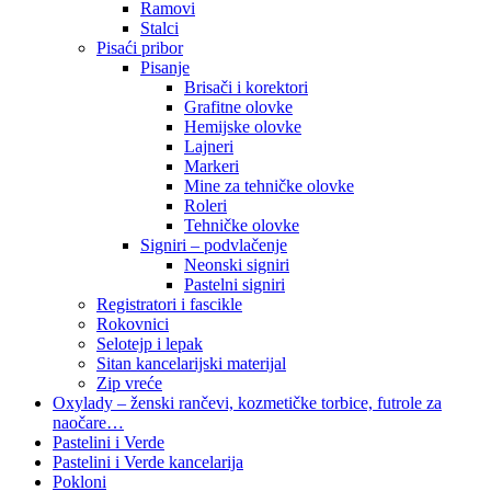
Ramovi
Stalci
Pisaći pribor
Pisanje
Brisači i korektori
Grafitne olovke
Hemijske olovke
Lajneri
Markeri
Mine za tehničke olovke
Roleri
Tehničke olovke
Signiri – podvlačenje
Neonski signiri
Pastelni signiri
Registratori i fascikle
Rokovnici
Selotejp i lepak
Sitan kancelarijski materijal
Zip vreće
Oxylady – ženski rančevi, kozmetičke torbice, futrole za
naočare…
Pastelini i Verde
Pastelini i Verde kancelarija
Pokloni