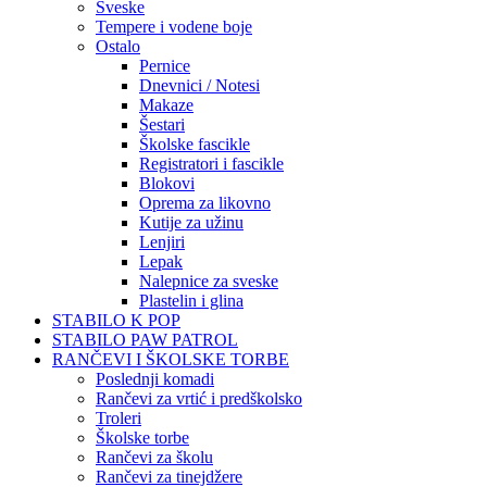
Sveske
Tempere i vodene boje
Ostalo
Pernice
Dnevnici / Notesi
Makaze
Šestari
Školske fascikle
Registratori i fascikle
Blokovi
Oprema za likovno
Kutije za užinu
Lenjiri
Lepak
Nalepnice za sveske
Plastelin i glina
STABILO K POP
STABILO PAW PATROL
RANČEVI I ŠKOLSKE TORBE
Poslednji komadi
Rančevi za vrtić i predškolsko
Troleri
Školske torbe
Rančevi za školu
Rančevi za tinejdžere