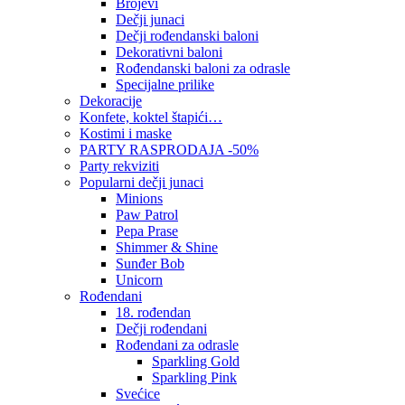
Brojevi
Dečji junaci
Dečji rođendanski baloni
Dekorativni baloni
Rođendanski baloni za odrasle
Specijalne prilike
Dekoracije
Konfete, koktel štapići…
Kostimi i maske
PARTY RASPRODAJA -50%
Party rekviziti
Popularni dečji junaci
Minions
Paw Patrol
Pepa Prase
Shimmer & Shine
Sunđer Bob
Unicorn
Rođendani
18. rođendan
Dečji rođendani
Rođendani za odrasle
Sparkling Gold
Sparkling Pink
Svećice