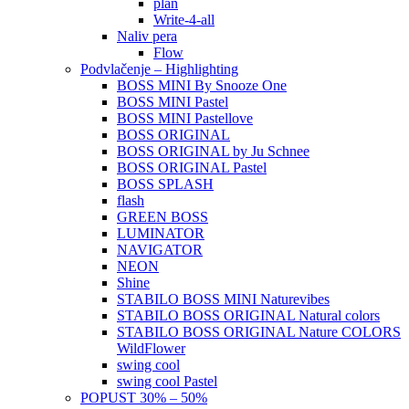
plan
Write-4-all
Naliv pera
Flow
Podvlačenje – Highlighting
BOSS MINI By Snooze One
BOSS MINI Pastel
BOSS MINI Pastellove
BOSS ORIGINAL
BOSS ORIGINAL by Ju Schnee
BOSS ORIGINAL Pastel
BOSS SPLASH
flash
GREEN BOSS
LUMINATOR
NAVIGATOR
NEON
Shine
STABILO BOSS MINI Naturevibes
STABILO BOSS ORIGINAL Natural colors
STABILO BOSS ORIGINAL Nature COLORS
WildFlower
swing cool
swing cool Pastel
POPUST 30% – 50%