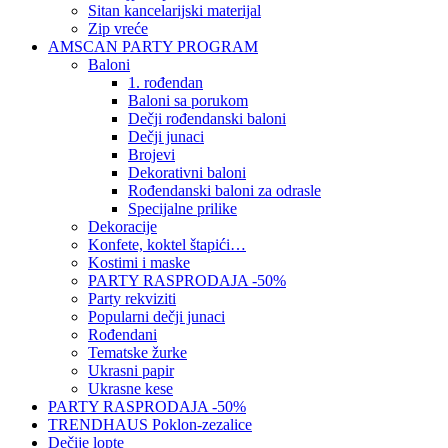
Sitan kancelarijski materijal
Zip vreće
AMSCAN PARTY PROGRAM
Baloni
1. rođendan
Baloni sa porukom
Dečji rođendanski baloni
Dečji junaci
Brojevi
Dekorativni baloni
Rođendanski baloni za odrasle
Specijalne prilike
Dekoracije
Konfete, koktel štapići…
Kostimi i maske
PARTY RASPRODAJA -50%
Party rekviziti
Popularni dečji junaci
Rođendani
Tematske žurke
Ukrasni papir
Ukrasne kese
PARTY RASPRODAJA -50%
TRENDHAUS Poklon-zezalice
Dečije lopte