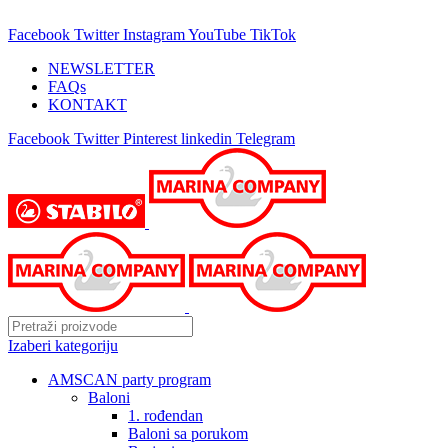
25 GODINA SA VAMA!
Facebook
Twitter
Instagram
YouTube
TikTok
NEWSLETTER
FAQs
KONTAKT
Facebook
Twitter
Pinterest
linkedin
Telegram
Izaberi kategoriju
AMSCAN party program
Baloni
1. rođendan
Baloni sa porukom