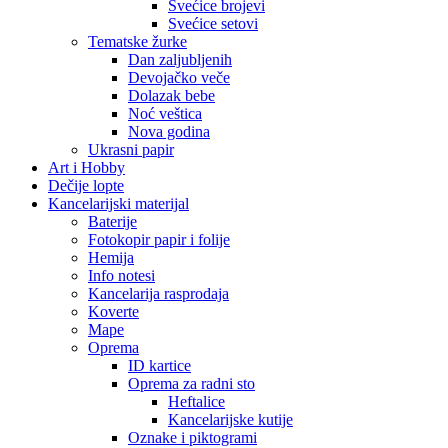
Svećice brojevi
Svećice setovi
Tematske žurke
Dan zaljubljenih
Devojačko veče
Dolazak bebe
Noć veštica
Nova godina
Ukrasni papir
Art i Hobby
Dečije lopte
Kancelarijski materijal
Baterije
Fotokopir papir i folije
Hemija
Info notesi
Kancelarija rasprodaja
Koverte
Mape
Oprema
ID kartice
Oprema za radni sto
Heftalice
Kancelarijske kutije
Oznake i piktogrami