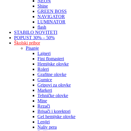
NEON
Shine
GREEN BOSS
NAVIGATOR
LUMINATOR
flash
STABILO NOVITETI
POPUST 30% – 50%
Školski pribor
Pisanje
Lajneri
Fini flomasteri
Hemijske olovke
Roleri
Grafitne olovke
Gumice
Gripovi za olovke
Markeri
Tehničke olovke
Mine
Rezači
Brisači i korektori
Gel hemijske olovke
Lenjiri
Naliv pera