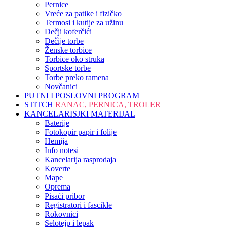
Pernice
Vreće za patike i fizičko
Termosi i kutije za užinu
Dečji koferčići
Dečije torbe
Ženske torbice
Torbice oko struka
Sportske torbe
Torbe preko ramena
Novčanici
PUTNI I POSLOVNI PROGRAM
STITCH
RANAC, PERNICA, TROLER
KANCELARISJKI MATERIJAL
Baterije
Fotokopir papir i folije
Hemija
Info notesi
Kancelarija rasprodaja
Koverte
Mape
Oprema
Pisaći pribor
Registratori i fascikle
Rokovnici
Selotejp i lepak