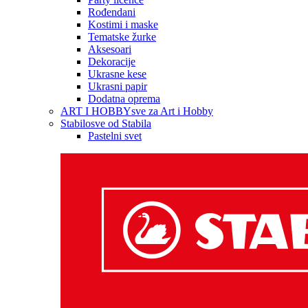
Rođendani
Kostimi i maske
Tematske žurke
Aksesoari
Dekoracije
Ukrasne kese
Ukrasni papir
Dodatna oprema
ART I HOBBY
sve za Art i Hobby
Stabilo
sve od Stabila
Pastelni svet