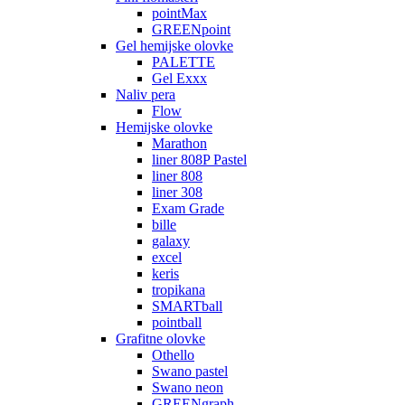
pointMax
GREENpoint
Gel hemijske olovke
PALETTE
Gel Exxx
Naliv pera
Flow
Hemijske olovke
Marathon
liner 808P Pastel
liner 808
liner 308
Exam Grade
bille
galaxy
excel
keris
tropikana
SMARTball
pointball
Grafitne olovke
Othello
Swano pastel
Swano neon
GREENgraph