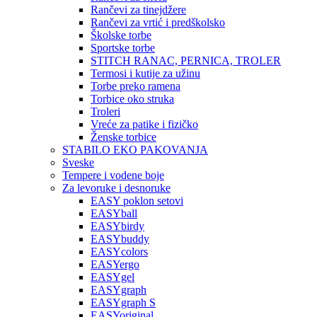
Rančevi za tinejdžere
Rančevi za vrtić i predškolsko
Školske torbe
Sportske torbe
STITCH RANAC, PERNICA, TROLER
Termosi i kutije za užinu
Torbe preko ramena
Torbice oko struka
Troleri
Vreće za patike i fizičko
Ženske torbice
STABILO EKO PAKOVANJA
Sveske
Tempere i vodene boje
Za levoruke i desnoruke
EASY poklon setovi
EASYball
EASYbirdy
EASYbuddy
EASYcolors
EASYergo
EASYgel
EASYgraph
EASYgraph S
EASYoriginal