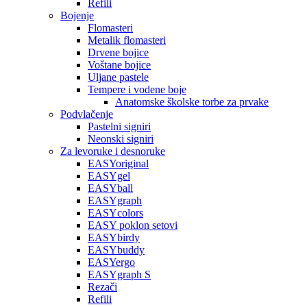
Refili
Bojenje
Flomasteri
Metalik flomasteri
Drvene bojice
Voštane bojice
Uljane pastele
Tempere i vodene boje
Anatomske školske torbe za prvake
Podvlačenje
Pastelni signiri
Neonski signiri
Za levoruke i desnoruke
EASYoriginal
EASYgel
EASYball
EASYgraph
EASYcolors
EASY poklon setovi
EASYbirdy
EASYbuddy
EASYergo
EASYgraph S
Rezači
Refili