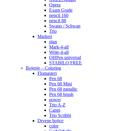
Opera
Exam Grade
pencil 160
pencil 88
Swano / Schwan
Trio
Markeri
plan
Mark-4-all
Write-4-all
OHPen universal
STABILO FREE
Bojenje – Coloring
Flomasteri
Pen 68
Pen 68 Mini
Pen 68 metallic
Pen 68 brush
power
Trio A-Z
Cappi
Trio Scribbi
Drvene bojice
color