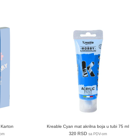
scikla A4 STITCH PP Karton quantity
Kreable Cyan mat ak
 Karton
Kreable Cyan mat akrilna boja u tubi 75 ml
320
RSD
-om
sa PDV-om