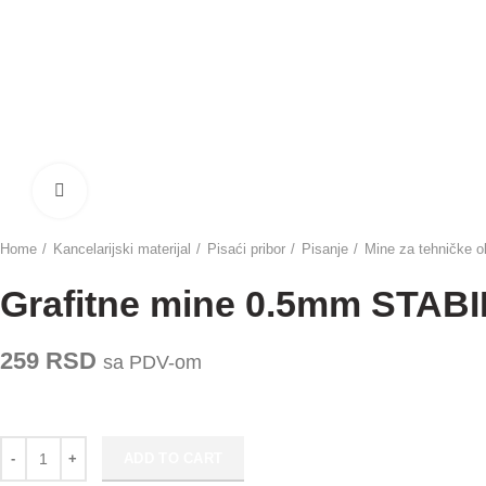
Click to enlarge
Home
Kancelarijski materijal
Pisaći pribor
Pisanje
Mine za tehničke o
Grafitne mine 0.5mm STABI
259
RSD
sa PDV-om
Grafitne mine 0.5mm STABILO 3206 HB eko pak. 1/2 quantity
ADD TO CART