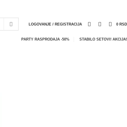
NEWSLETTER
FAQS
KONTAKT
0
0
0
LOGOVANJE / REGISTRACIJA
0
RSD
PARTY RASPRODAJA -50%
STABILO SETOVI! AKCIJA!