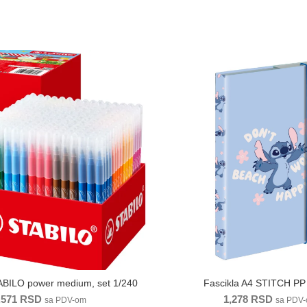
Fa
ABILO power medium, set 1/240
Fascikla A4 STITCH PP
,571
RSD
1,278
RSD
sa PDV-om
sa PDV