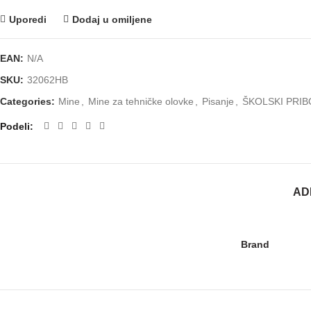
Uporedi
Dodaj u omiljene
EAN:
N/A
SKU:
32062HB
Categories:
Mine
,
Mine za tehničke olovke
,
Pisanje
,
ŠKOLSKI PRI
Podeli
AD
Brand