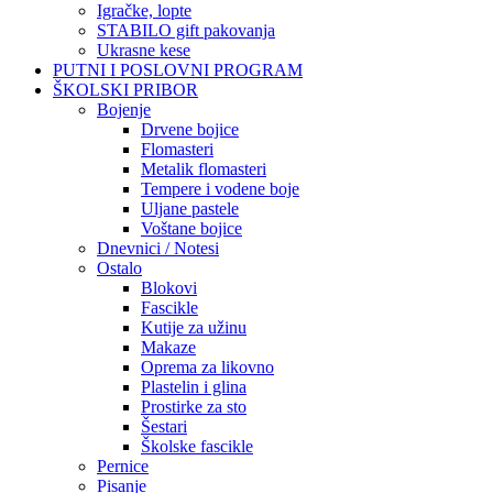
Igračke, lopte
STABILO gift pakovanja
Ukrasne kese
PUTNI I POSLOVNI PROGRAM
ŠKOLSKI PRIBOR
Bojenje
Drvene bojice
Flomasteri
Metalik flomasteri
Tempere i vodene boje
Uljane pastele
Voštane bojice
Dnevnici / Notesi
Ostalo
Blokovi
Fascikle
Kutije za užinu
Makaze
Oprema za likovno
Plastelin i glina
Prostirke za sto
Šestari
Školske fascikle
Pernice
Pisanje