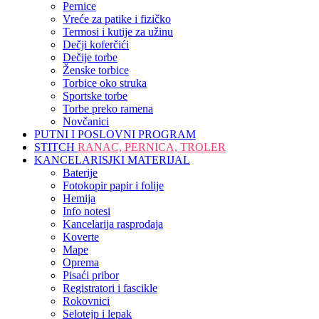
Pernice
Vreće za patike i fizičko
Termosi i kutije za užinu
Dečji koferčići
Dečije torbe
Ženske torbice
Torbice oko struka
Sportske torbe
Torbe preko ramena
Novčanici
PUTNI I POSLOVNI PROGRAM
STITCH
RANAC, PERNICA, TROLER
KANCELARISJKI MATERIJAL
Baterije
Fotokopir papir i folije
Hemija
Info notesi
Kancelarija rasprodaja
Koverte
Mape
Oprema
Pisaći pribor
Registratori i fascikle
Rokovnici
Selotejp i lepak