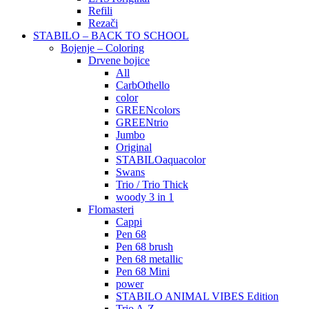
Refili
Rezači
STABILO – BACK TO SCHOOL
Bojenje – Coloring
Drvene bojice
All
CarbOthello
color
GREENcolors
GREENtrio
Jumbo
Original
STABILOaquacolor
Swans
Trio / Trio Thick
woody 3 in 1
Flomasteri
Cappi
Pen 68
Pen 68 brush
Pen 68 metallic
Pen 68 Mini
power
STABILO ANIMAL VIBES Edition
Trio A-Z