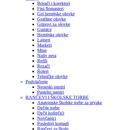
Brisači i korektori
Fini flomasteri
Gel hemijske olovke
Grafitne olovke
Gripovi za olovke
Gumice
Hemijske olovke
Lajneri
Markeri
Mine
Naliv pera
Refili
Rezači
Roleri
Tehničke olovke
Podvlačenje
Neonski signiri
Pastelni signiri
RANČEVI I ŠKOLSKE TORBE
Anatomske školske torbe za prvake
Dečije torbe
Dečji koferčići
Novčanici
Poslednji komadi
Rančevi za školu