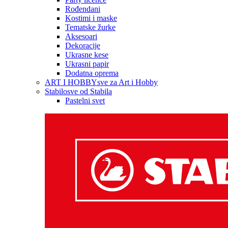
Rođendani
Kostimi i maske
Tematske žurke
Aksesoari
Dekoracije
Ukrasne kese
Ukrasni papir
Dodatna oprema
ART I HOBBY
sve za Art i Hobby
Stabilo
sve od Stabila
Pastelni svet