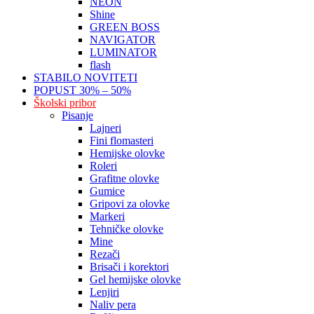
NEON
Shine
GREEN BOSS
NAVIGATOR
LUMINATOR
flash
STABILO NOVITETI
POPUST 30% – 50%
Školski pribor
Pisanje
Lajneri
Fini flomasteri
Hemijske olovke
Roleri
Grafitne olovke
Gumice
Gripovi za olovke
Markeri
Tehničke olovke
Mine
Rezači
Brisači i korektori
Gel hemijske olovke
Lenjiri
Naliv pera