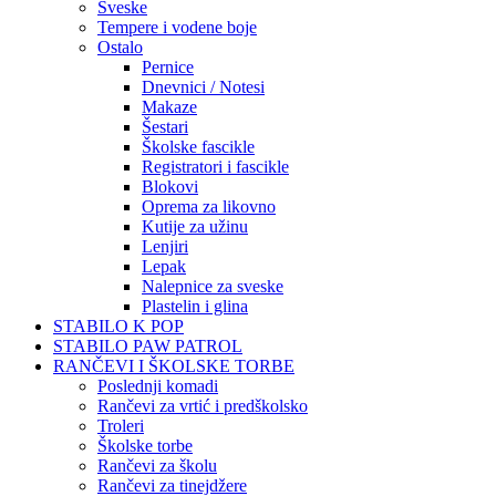
Sveske
Tempere i vodene boje
Ostalo
Pernice
Dnevnici / Notesi
Makaze
Šestari
Školske fascikle
Registratori i fascikle
Blokovi
Oprema za likovno
Kutije za užinu
Lenjiri
Lepak
Nalepnice za sveske
Plastelin i glina
STABILO K POP
STABILO PAW PATROL
RANČEVI I ŠKOLSKE TORBE
Poslednji komadi
Rančevi za vrtić i predškolsko
Troleri
Školske torbe
Rančevi za školu
Rančevi za tinejdžere