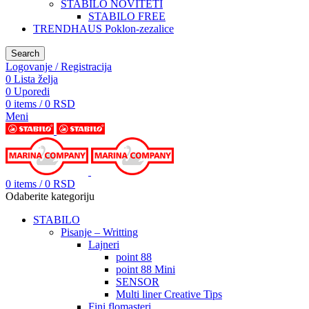
STABILO NOVITETI
STABILO FREE
TRENDHAUS Poklon-zezalice
Search
Logovanje / Registracija
0
Lista želja
0
Uporedi
0
items
/
0
RSD
Meni
0
items
/
0
RSD
Odaberite kategoriju
STABILO
Pisanje – Writting
Lajneri
point 88
point 88 Mini
SENSOR
Multi liner Creative Tips
Fini flomasteri