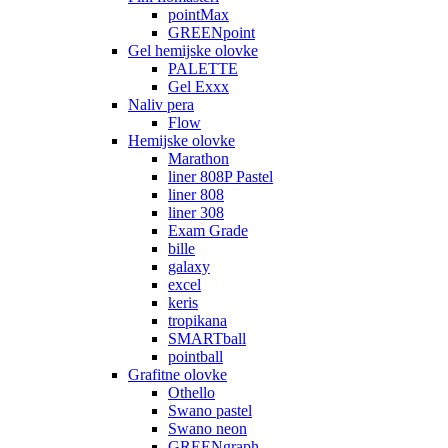
pointMax
GREENpoint
Gel hemijske olovke
PALETTE
Gel Exxx
Naliv pera
Flow
Hemijske olovke
Marathon
liner 808P Pastel
liner 808
liner 308
Exam Grade
bille
galaxy
excel
keris
tropikana
SMARTball
pointball
Grafitne olovke
Othello
Swano pastel
Swano neon
GREENgraph