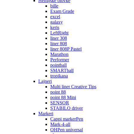
Hemijske olovke
bille
Exam Grade
excel
galaxy
keris
LeftRight
liner 308
liner 808
liner 808P Pastel
Marathon
Performer
pointball
SMARTball
tropikana
Lajneri
Multi liner Creative Tips
point 88
point 88 Mini
SENSOR
STABILO driver
Markeri
Cappi markerPen
Mark-4-all
OHPen universal