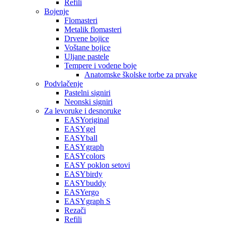
Refili
Bojenje
Flomasteri
Metalik flomasteri
Drvene bojice
Voštane bojice
Uljane pastele
Tempere i vodene boje
Anatomske školske torbe za prvake
Podvlačenje
Pastelni signiri
Neonski signiri
Za levoruke i desnoruke
EASYoriginal
EASYgel
EASYball
EASYgraph
EASYcolors
EASY poklon setovi
EASYbirdy
EASYbuddy
EASYergo
EASYgraph S
Rezači
Refili