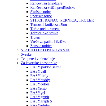
Rančevi za tinejdžere
Rančevi za vrtić i predškolsko
Školske torbe
Sportske torbe
STITCH RANAC, PERNICA, TROLER
Termosi i kutije za užinu
Torbe preko ramena
Torbice oko struka
Troleri
Vreće za patike i fizičko
Ženske torbice
STABILO EKO PAKOVANJA
Sveske
Tempere i vodene boje
Za levoruke i desnoruke
EASY poklon setovi
EASYball
EASYbirdy
EASYbuddy
EASYcolors
EASYergo
EASYgel
EASYgraph
EASYgraph S
EASYoriginal