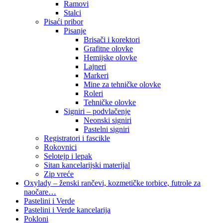
Ramovi
Stalci
Pisaći pribor
Pisanje
Brisači i korektori
Grafitne olovke
Hemijske olovke
Lajneri
Markeri
Mine za tehničke olovke
Roleri
Tehničke olovke
Signiri – podvlačenje
Neonski signiri
Pastelni signiri
Registratori i fascikle
Rokovnici
Selotejp i lepak
Sitan kancelarijski materijal
Zip vreće
Oxylady – ženski rančevi, kozmetičke torbice, futrole za
naočare…
Pastelini i Verde
Pastelini i Verde kancelarija
Pokloni