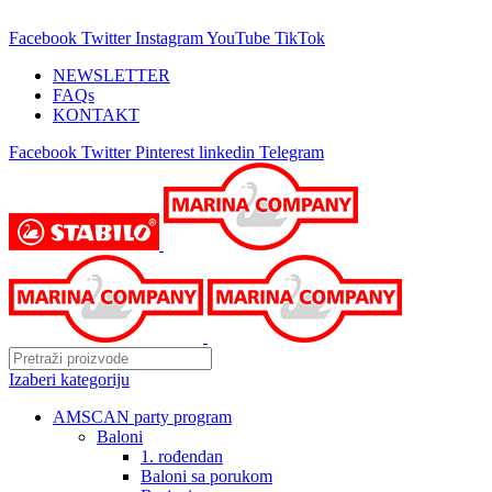
25 GODINA SA VAMA!
Facebook
Twitter
Instagram
YouTube
TikTok
NEWSLETTER
FAQs
KONTAKT
Facebook
Twitter
Pinterest
linkedin
Telegram
Izaberi kategoriju
AMSCAN party program
Baloni
1. rođendan
Baloni sa porukom