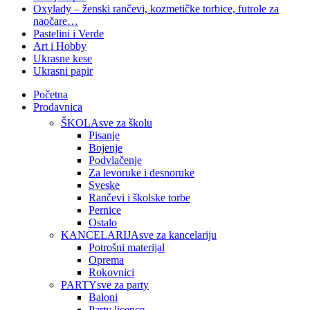
Oxylady – ženski rančevi, kozmetičke torbice, futrole za
naočare…
Pastelini i Verde
Art i Hobby
Ukrasne kese
Ukrasni papir
Početna
Prodavnica
ŠKOLA
sve za školu
Pisanje
Bojenje
Podvlačenje
Za levoruke i desnoruke
Sveske
Rančevi i školske torbe
Pernice
Ostalo
KANCELARIJA
sve za kancelariju
Potrošni materijal
Oprema
Rokovnici
PARTY
sve za party
Baloni
Party licence