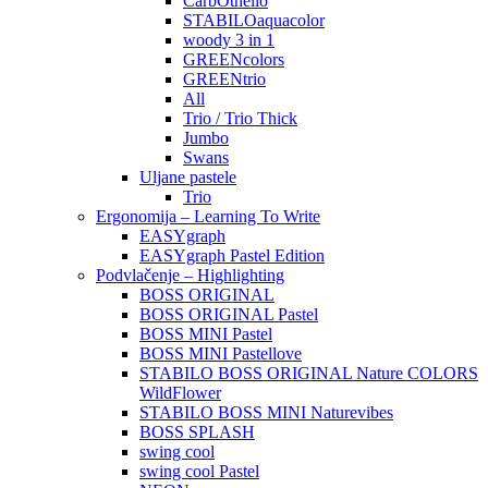
CarbOthello
STABILOaquacolor
woody 3 in 1
GREENcolors
GREENtrio
All
Trio / Trio Thick
Jumbo
Swans
Uljane pastele
Trio
Ergonomija – Learning To Write
EASYgraph
EASYgraph Pastel Edition
Podvlačenje – Highlighting
BOSS ORIGINAL
BOSS ORIGINAL Pastel
BOSS MINI Pastel
BOSS MINI Pastellove
STABILO BOSS ORIGINAL Nature COLORS
WildFlower
STABILO BOSS MINI Naturevibes
BOSS SPLASH
swing cool
swing cool Pastel