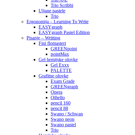
Trio Scribbi
Uljane pastele
Trio
Ergonomija – Learning To Write
EASYgraph
EASYgraph Pastel Edition
Pisanje – Writting
Fini flomasteri
GREENpoint
pointMax
Gel hemijske olovke
Gel Exxx
PALETTE
Grafitne olovke
Exam Grade
GREENgraph
Opera
Othello
pencil 160
pencil 88
Swano / Schwan
Swano neon
Swano pastel
Trio