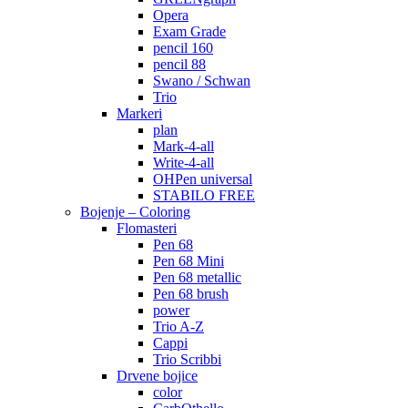
Opera
Exam Grade
pencil 160
pencil 88
Swano / Schwan
Trio
Markeri
plan
Mark-4-all
Write-4-all
OHPen universal
STABILO FREE
Bojenje – Coloring
Flomasteri
Pen 68
Pen 68 Mini
Pen 68 metallic
Pen 68 brush
power
Trio A-Z
Cappi
Trio Scribbi
Drvene bojice
color