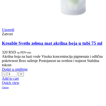
Uporedi
Zatvori
Kreable Svetlo zelena mat akrilna boja u tubi 75 ml
320
RSD
sa PDV-om
Akrilna boja na bazi vode Visoka koncentracija pigmenata i odlična
pokrivnost Brzo sušenje Postojanost na svetlost i trajnost Stabilna
tokom
Dodaj u omiljene
Kreable
Svetlo
Add to cart
zelena
Quick view
mat
Uskoro
akrilna
boja
u
tubi