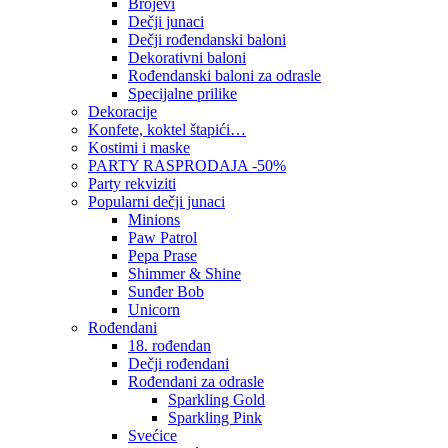
Brojevi
Dečji junaci
Dečji rođendanski baloni
Dekorativni baloni
Rođendanski baloni za odrasle
Specijalne prilike
Dekoracije
Konfete, koktel štapići…
Kostimi i maske
PARTY RASPRODAJA -50%
Party rekviziti
Popularni dečji junaci
Minions
Paw Patrol
Pepa Prase
Shimmer & Shine
Sunđer Bob
Unicorn
Rođendani
18. rođendan
Dečji rođendani
Rođendani za odrasle
Sparkling Gold
Sparkling Pink
Svećice