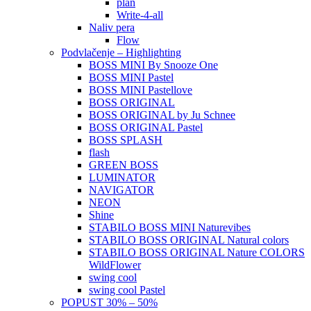
plan
Write-4-all
Naliv pera
Flow
Podvlačenje – Highlighting
BOSS MINI By Snooze One
BOSS MINI Pastel
BOSS MINI Pastellove
BOSS ORIGINAL
BOSS ORIGINAL by Ju Schnee
BOSS ORIGINAL Pastel
BOSS SPLASH
flash
GREEN BOSS
LUMINATOR
NAVIGATOR
NEON
Shine
STABILO BOSS MINI Naturevibes
STABILO BOSS ORIGINAL Natural colors
STABILO BOSS ORIGINAL Nature COLORS
WildFlower
swing cool
swing cool Pastel
POPUST 30% – 50%