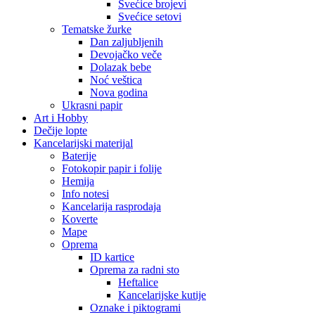
Svećice brojevi
Svećice setovi
Tematske žurke
Dan zaljubljenih
Devojačko veče
Dolazak bebe
Noć veštica
Nova godina
Ukrasni papir
Art i Hobby
Dečije lopte
Kancelarijski materijal
Baterije
Fotokopir papir i folije
Hemija
Info notesi
Kancelarija rasprodaja
Koverte
Mape
Oprema
ID kartice
Oprema za radni sto
Heftalice
Kancelarijske kutije
Oznake i piktogrami