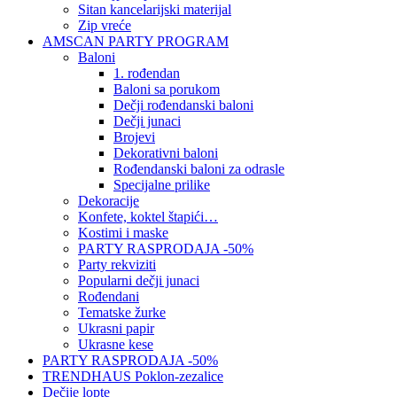
Sitan kancelarijski materijal
Zip vreće
AMSCAN PARTY PROGRAM
Baloni
1. rođendan
Baloni sa porukom
Dečji rođendanski baloni
Dečji junaci
Brojevi
Dekorativni baloni
Rođendanski baloni za odrasle
Specijalne prilike
Dekoracije
Konfete, koktel štapići…
Kostimi i maske
PARTY RASPRODAJA -50%
Party rekviziti
Popularni dečji junaci
Rođendani
Tematske žurke
Ukrasni papir
Ukrasne kese
PARTY RASPRODAJA -50%
TRENDHAUS Poklon-zezalice
Dečije lopte