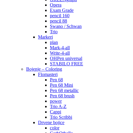
Opera
Exam Grade
pencil 160
pencil 88
Swano / Schwan
Trio
Markeri
plan
Mark-4-all
Write-4-all
OHPen universal
STABILO FREE
Bojenje – Coloring
Flomasteri
Pen 68
Pen 68 Mini
Pen 68 metallic
Pen 68 brush
power
Trio A-Z
Cappi
Trio Scribbi
Drvene bojice
color