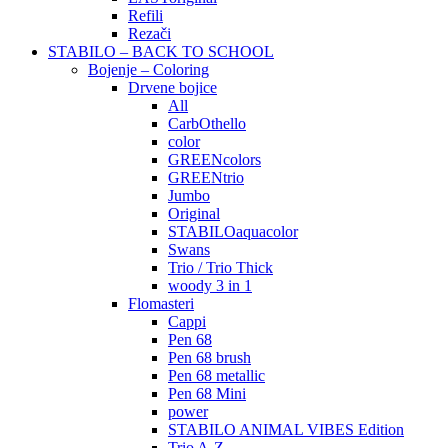
Refili
Rezači
STABILO – BACK TO SCHOOL
Bojenje – Coloring
Drvene bojice
All
CarbOthello
color
GREENcolors
GREENtrio
Jumbo
Original
STABILOaquacolor
Swans
Trio / Trio Thick
woody 3 in 1
Flomasteri
Cappi
Pen 68
Pen 68 brush
Pen 68 metallic
Pen 68 Mini
power
STABILO ANIMAL VIBES Edition
Trio A-Z