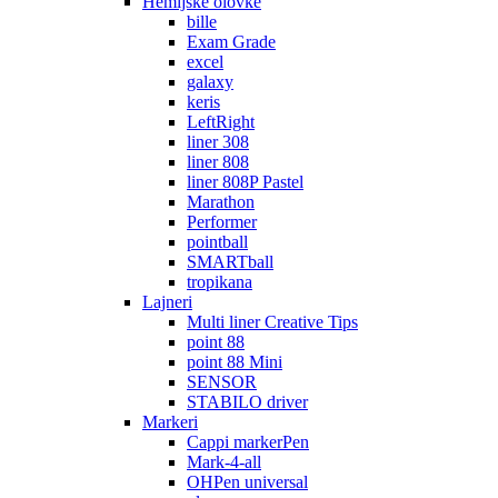
Hemijske olovke
bille
Exam Grade
excel
galaxy
keris
LeftRight
liner 308
liner 808
liner 808P Pastel
Marathon
Performer
pointball
SMARTball
tropikana
Lajneri
Multi liner Creative Tips
point 88
point 88 Mini
SENSOR
STABILO driver
Markeri
Cappi markerPen
Mark-4-all
OHPen universal