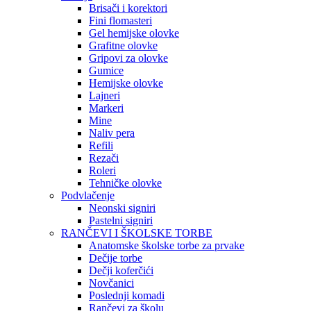
Brisači i korektori
Fini flomasteri
Gel hemijske olovke
Grafitne olovke
Gripovi za olovke
Gumice
Hemijske olovke
Lajneri
Markeri
Mine
Naliv pera
Refili
Rezači
Roleri
Tehničke olovke
Podvlačenje
Neonski signiri
Pastelni signiri
RANČEVI I ŠKOLSKE TORBE
Anatomske školske torbe za prvake
Dečije torbe
Dečji koferčići
Novčanici
Poslednji komadi
Rančevi za školu