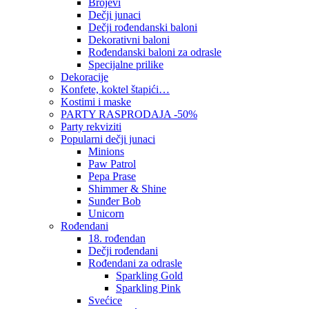
Brojevi
Dečji junaci
Dečji rođendanski baloni
Dekorativni baloni
Rođendanski baloni za odrasle
Specijalne prilike
Dekoracije
Konfete, koktel štapići…
Kostimi i maske
PARTY RASPRODAJA -50%
Party rekviziti
Popularni dečji junaci
Minions
Paw Patrol
Pepa Prase
Shimmer & Shine
Sunđer Bob
Unicorn
Rođendani
18. rođendan
Dečji rođendani
Rođendani za odrasle
Sparkling Gold
Sparkling Pink
Svećice