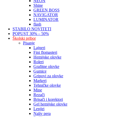
NEON
Shine
GREEN BOSS
NAVIGATOR
LUMINATOR
flash
STABILO NOVITETI
POPUST 30% – 50%
Školski pribor
Pisanje
Lajneri
Fini flomasteri
Hemijske olovke
Roleri
Grafitne olovke
Gumice
Gripovi za olovke
Markeri
Tehničke olovke
Mine
Rezači
Brisači i korektori
Gel hemijske olovke
Lenjiri
Naliv pera