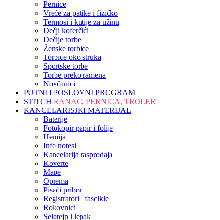
Pernice
Vreće za patike i fizičko
Termosi i kutije za užinu
Dečji koferčići
Dečije torbe
Ženske torbice
Torbice oko struka
Sportske torbe
Torbe preko ramena
Novčanici
PUTNI I POSLOVNI PROGRAM
STITCH
RANAC, PERNICA, TROLER
KANCELARISJKI MATERIJAL
Baterije
Fotokopir papir i folije
Hemija
Info notesi
Kancelarija rasprodaja
Koverte
Mape
Oprema
Pisaći pribor
Registratori i fascikle
Rokovnici
Selotejp i lepak