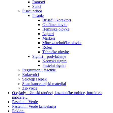
Ramovi
Stalci
Pisaći pribor
Pisanje
Brisači i korektori
Grafitne olovke
Hemijske olovke
Lajneri
Markeri
Mine za tehničke olovke
Roleri
Tehničke olovke
Signiri – podvlačenje
Neonski signiri
Pastelni signiri
Registratori i fascikle
Rokovnici
Selotejp i lepak
Sitan kancelarijski materijal
Zip vreće
Oxylady – ženski rančevi, kozmetičke torbice, futrole za
naočare…
Pastelini i Verde
Pastelini i Verde kancelarija
Pokloni