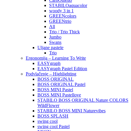
CarbOthello
STABILOaquacolor
woody 3 in 1
GREENcolors
GREENtrio
All
Trio / Trio Thick
Jumbo
Swans
Uljane pastele
Trio
Ergonomija – Learning To Write
EASYgraph
EASYgraph Pastel Edition
Podvlačenje – Highlighting
BOSS ORIGINAL
BOSS ORIGINAL Pastel
BOSS MINI Pastel
BOSS MINI Pastellove
STABILO BOSS ORIGINAL Nature COLORS
WildFlower
STABILO BOSS MINI Naturevibes
BOSS SPLASH
swing cool
swing cool Pastel