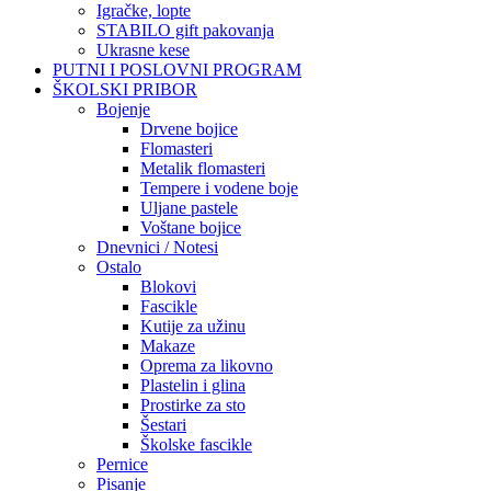
Igračke, lopte
STABILO gift pakovanja
Ukrasne kese
PUTNI I POSLOVNI PROGRAM
ŠKOLSKI PRIBOR
Bojenje
Drvene bojice
Flomasteri
Metalik flomasteri
Tempere i vodene boje
Uljane pastele
Voštane bojice
Dnevnici / Notesi
Ostalo
Blokovi
Fascikle
Kutije za užinu
Makaze
Oprema za likovno
Plastelin i glina
Prostirke za sto
Šestari
Školske fascikle
Pernice
Pisanje