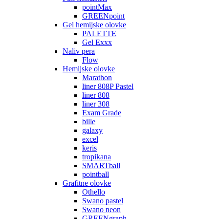
pointMax
GREENpoint
Gel hemijske olovke
PALETTE
Gel Exxx
Naliv pera
Flow
Hemijske olovke
Marathon
liner 808P Pastel
liner 808
liner 308
Exam Grade
bille
galaxy
excel
keris
tropikana
SMARTball
pointball
Grafitne olovke
Othello
Swano pastel
Swano neon
GREENgraph