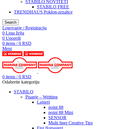
STABILO NOVITETI
STABILO FREE
TRENDHAUS Poklon-zezalice
Search
Logovanje / Registracija
0
Lista želja
0
Uporedi
0
items
/
0
RSD
Meni
0
items
/
0
RSD
Odaberite kategoriju
STABILO
Pisanje – Writting
Lajneri
point 88
point 88 Mini
SENSOR
Multi liner Creative Tips
Fini flomasteri