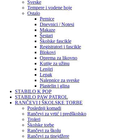
Sveske
Tempere i vodene boje
Ostalo
Pernice
Dnevnici / Notesi
Makaze
Šestari
Školske fascikle
Registratori i fascikle
Blokovi
Oprema za likovno
Kutije za užinu
Lenjiri
Lepak
Nalepnice za sveske
Plastelin i glina
STABILO K POP
STABILO PAW PATROL
RANČEVI I ŠKOLSKE TORBE
Poslednji komadi
Rančevi za vrtić i predškolsko
Troleri
Školske torbe
Rančevi za školu
Rančevi za tinejdžere