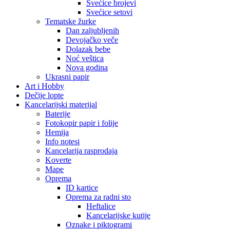
Svećice brojevi
Svećice setovi
Tematske žurke
Dan zaljubljenih
Devojačko veče
Dolazak bebe
Noć veštica
Nova godina
Ukrasni papir
Art i Hobby
Dečije lopte
Kancelarijski materijal
Baterije
Fotokopir papir i folije
Hemija
Info notesi
Kancelarija rasprodaja
Koverte
Mape
Oprema
ID kartice
Oprema za radni sto
Heftalice
Kancelarijske kutije
Oznake i piktogrami