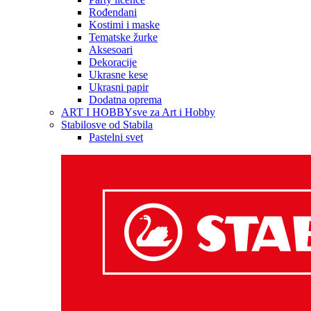
Rođendani
Kostimi i maske
Tematske žurke
Aksesoari
Dekoracije
Ukrasne kese
Ukrasni papir
Dodatna oprema
ART I HOBBY
sve za Art i Hobby
Stabilo
sve od Stabila
Pastelni svet