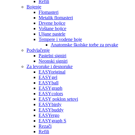
Refili
Bojenje
Flomasteri
Metalik flomasteri
Drvene bojice
Voštane bojice
Uljane pastele
Tempere i vodene boje
Anatomske školske torbe za prvake
Podvlačenje
Pastelni signiri
Neonski signiri
Za levoruke i desnoruke
EASYoriginal
EASYgel
EASYball
EASYgraph
EASYcolors
EASY poklon setovi
EASYbirdy
EASYbuddy
EASYergo
EASYgraph S
Rezači
Refili