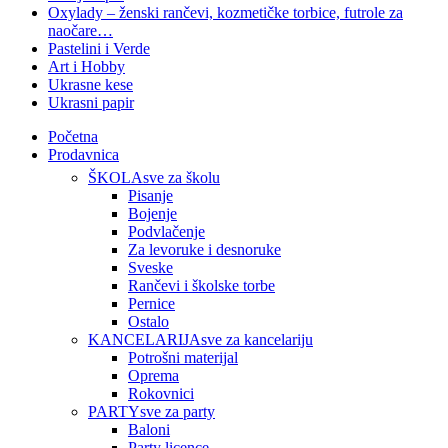
Oxylady – ženski rančevi, kozmetičke torbice, futrole za
naočare…
Pastelini i Verde
Art i Hobby
Ukrasne kese
Ukrasni papir
Početna
Prodavnica
ŠKOLA
sve za školu
Pisanje
Bojenje
Podvlačenje
Za levoruke i desnoruke
Sveske
Rančevi i školske torbe
Pernice
Ostalo
KANCELARIJA
sve za kancelariju
Potrošni materijal
Oprema
Rokovnici
PARTY
sve za party
Baloni
Party licence