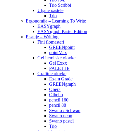
Trio Scribbi
Uljane pastele
Trio
Ergonomija – Learning To Write
EASYgraph
EASYgraph Pastel Edition
Pisanje – Writting
Fini flomasteri
GREENpoint
pointMax
Gel hemijske olovke
Gel Exxx
PALETTE
Grafitne olovke
Exam Grade
GREENgraph
Opera
Othello
pencil 160
pencil 88
Swano / Schwan
Swano neon
Swano pastel
Trio