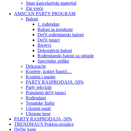
Sitan kancelarijski materijal
Zip vreće
AMSCAN PARTY PROGRAM
Baloni
1. rođendan
Baloni sa porukom
Dečji rođendanski baloni
Dečji junaci
Brojevi
Dekorativni baloni
Rođendanski baloni za odrasle
Specijalne prilike
Dekoracije
Konfete, koktel štapići…
Kostimi i maske
PARTY RASPRODAJA -50%
Party rekviziti
Popularni dečji junaci
Rođendani
Tematske žurke
Ukrasni papir
Ukrasne kese
PARTY RASPRODAJA -50%
TRENDHAUS Poklon-zezalice
Dečije lopte