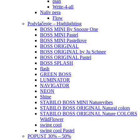
plan
Write-4-all
Naliv pera
Flow
Podvlačenje – Highlighting
BOSS MINI By Snooze One
BOSS MINI Pastel
BOSS MINI Pastellove
BOSS ORIGINAL
BOSS ORIGINAL by Ju Schnee
BOSS ORIGINAL Pastel
BOSS SPLASH
flash
GREEN BOSS
LUMINATOR
NAVIGATOR
NEON
Shine
STABILO BOSS MINI Naturevibes
STABILO BOSS ORIGINAL Natural colors
STABILO BOSS ORIGINAL Nature COLORS
WildFlower
swing cool
swing cool Pastel
POPUST 30% – 50%