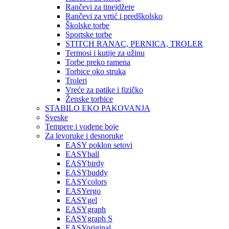
Rančevi za tinejdžere
Rančevi za vrtić i predškolsko
Školske torbe
Sportske torbe
STITCH RANAC, PERNICA, TROLER
Termosi i kutije za užinu
Torbe preko ramena
Torbice oko struka
Troleri
Vreće za patike i fizičko
Ženske torbice
STABILO EKO PAKOVANJA
Sveske
Tempere i vodene boje
Za levoruke i desnoruke
EASY poklon setovi
EASYball
EASYbirdy
EASYbuddy
EASYcolors
EASYergo
EASYgel
EASYgraph
EASYgraph S
EASYoriginal