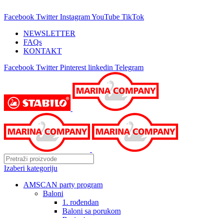
25 GODINA SA VAMA!
Facebook
Twitter
Instagram
YouTube
TikTok
NEWSLETTER
FAQs
KONTAKT
Facebook
Twitter
Pinterest
linkedin
Telegram
Izaberi kategoriju
AMSCAN party program
Baloni
1. rođendan
Baloni sa porukom