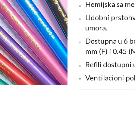
Hemijska sa me
Udobni prstohv
umora.
Dostupna u 6 boj
mm (F) i 0.45 (
Refili dostupni u
Ventilacioni po