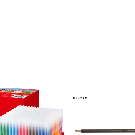
USKORO
oja u tubi 75 ml quantity
Drvena a