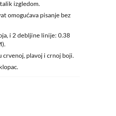
talik izgledom.
at omogućava pisanje bez
a, i 2 debljine linije: 0.38
M).
 crvenoj, plavoj i crnoj boji.
klopac.