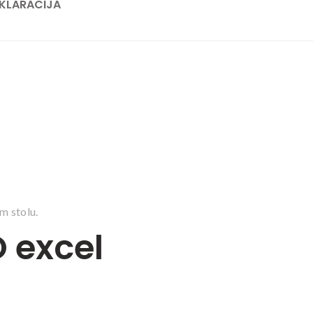
KLARACIJA
m stolu.
 excel