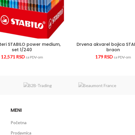
teri STABILO power medium,
Drvena akvarel bojica STAB
set 1/240
braon
12,571
RSD
179
RSD
sa PDV-om
sa PDV-om
MENI
Početna
Prodavnica