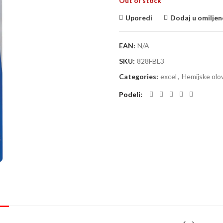
Out of stock
Uporedi
Dodaj u omiljen
EAN:
N/A
SKU:
828FBL3
Categories:
excel
,
Hemijske olo
Podeli