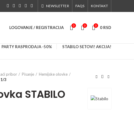
NEWSLETTER
FAQS
KONTAKT
0
0
0
LOGOVANJE / REGISTRACIJA
0
RSD
PARTY RASPRODAJA -50%
STABILO SETOVI! AKCIJA!
saći pribor
Pisanje
Hemijske olovke
 1/3
ovka STABILO