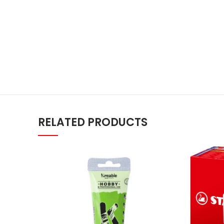
RELATED PRODUCTS
Kreable Svetlo zelena mat akrilna b