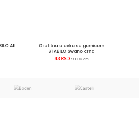
ILO All
Grafitna olovka sa gumicom
STABILO Swano crna
43
RSD
sa PDV-om