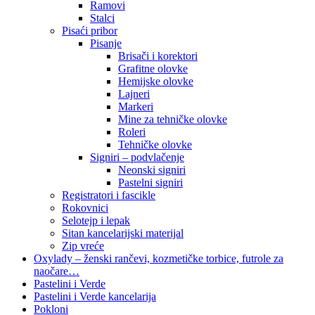
Ramovi
Stalci
Pisaći pribor
Pisanje
Brisači i korektori
Grafitne olovke
Hemijske olovke
Lajneri
Markeri
Mine za tehničke olovke
Roleri
Tehničke olovke
Signiri – podvlačenje
Neonski signiri
Pastelni signiri
Registratori i fascikle
Rokovnici
Selotejp i lepak
Sitan kancelarijski materijal
Zip vreće
Oxylady – ženski rančevi, kozmetičke torbice, futrole za
naočare…
Pastelini i Verde
Pastelini i Verde kancelarija
Pokloni