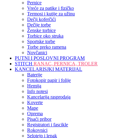
Pernice
Vreće za patike i fizičko
Termosi i kutije za užinu
Dečji koferčići
Dečije torbe
Ženske torbice
Torbice oko struka
Sportske torbe
Torbe preko ramena
Novčanici
PUTNI I POSLOVNI PROGRAM
STITCH
RANAC, PERNICA, TROLER
KANCELARISJKI MATERIJAL
Baterije
Fotokopir papir i folije
Hemija
Info notesi
Kancelarija rasprodaja
Koverte
Mape
Oprema
Pisaći pribor
Registratori i fascikle
Rokovnici
Selotejp i lepak