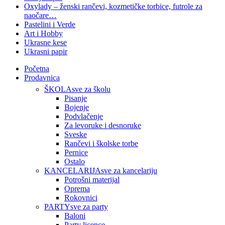
Oxylady – ženski rančevi, kozmetičke torbice, futrole za
naočare…
Pastelini i Verde
Art i Hobby
Ukrasne kese
Ukrasni papir
Početna
Prodavnica
ŠKOLA
sve za školu
Pisanje
Bojenje
Podvlačenje
Za levoruke i desnoruke
Sveske
Rančevi i školske torbe
Pernice
Ostalo
KANCELARIJA
sve za kancelariju
Potrošni materijal
Oprema
Rokovnici
PARTY
sve za party
Baloni
Party licence