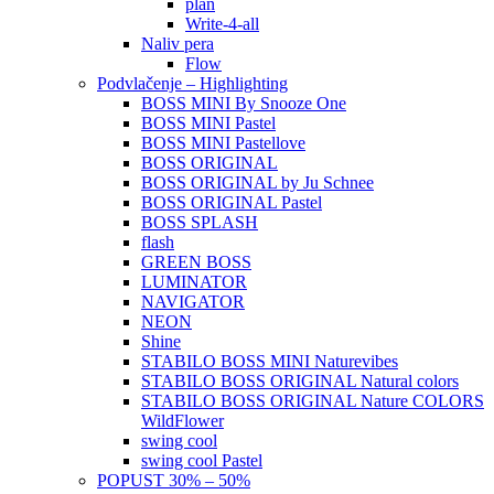
plan
Write-4-all
Naliv pera
Flow
Podvlačenje – Highlighting
BOSS MINI By Snooze One
BOSS MINI Pastel
BOSS MINI Pastellove
BOSS ORIGINAL
BOSS ORIGINAL by Ju Schnee
BOSS ORIGINAL Pastel
BOSS SPLASH
flash
GREEN BOSS
LUMINATOR
NAVIGATOR
NEON
Shine
STABILO BOSS MINI Naturevibes
STABILO BOSS ORIGINAL Natural colors
STABILO BOSS ORIGINAL Nature COLORS
WildFlower
swing cool
swing cool Pastel
POPUST 30% – 50%