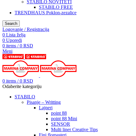
STABILO NOVITETI
STABILO FREE
TRENDHAUS Poklon-zezalice
Search
Logovanje / Registracija
0
Lista želja
0
Uporedi
0
items
/
0
RSD
Meni
0
items
/
0
RSD
Odaberite kategoriju
STABILO
Pisanje – Writting
Lajneri
point 88
point 88 Mini
SENSOR
Multi liner Creative Tips
Fini flomasteri