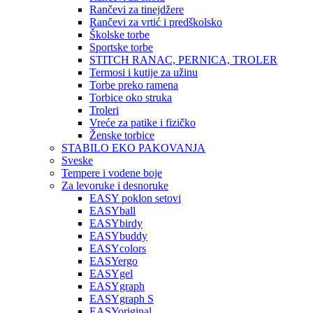
Rančevi za tinejdžere
Rančevi za vrtić i predškolsko
Školske torbe
Sportske torbe
STITCH RANAC, PERNICA, TROLER
Termosi i kutije za užinu
Torbe preko ramena
Torbice oko struka
Troleri
Vreće za patike i fizičko
Ženske torbice
STABILO EKO PAKOVANJA
Sveske
Tempere i vodene boje
Za levoruke i desnoruke
EASY poklon setovi
EASYball
EASYbirdy
EASYbuddy
EASYcolors
EASYergo
EASYgel
EASYgraph
EASYgraph S
EASYoriginal