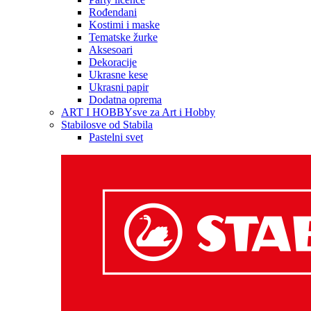
Rođendani
Kostimi i maske
Tematske žurke
Aksesoari
Dekoracije
Ukrasne kese
Ukrasni papir
Dodatna oprema
ART I HOBBY
sve za Art i Hobby
Stabilo
sve od Stabila
Pastelni svet