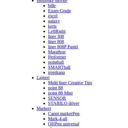
Hemijske olovke
bille
Exam Grade
excel
galaxy
keris
LeftRight
liner 308
liner 808
liner 808P Pastel
Marathon
Performer
pointball
SMARTball
tropikana
Lajneri
Multi liner Creative Tips
point 88
point 88 Mini
SENSOR
STABILO driver
Markeri
Cappi markerPen
Mark-4-all
OHPen universal