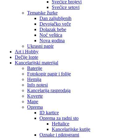
Svećice brojevi
Svećice setovi
Tematske žurke
Dan zaljubljenih
Devojačko veče
Dolazak bebe
Noć veštica
Nova godina
Ukrasni papir
Art i Hobby
Dečije lopte
Kancelarijski materijal
Baterije
Fotokopir papir i folije
Hemija
Info notesi
Kancelarija rasprodaja
Koverte
Mape
Oprema
ID kartice
Oprema za radni sto
Heftalice
Kancelarijske kutije
Oznake i piktogrami