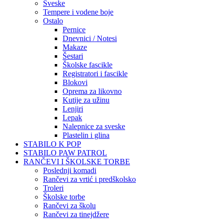
Sveske
Tempere i vodene boje
Ostalo
Pernice
Dnevnici / Notesi
Makaze
Šestari
Školske fascikle
Registratori i fascikle
Blokovi
Oprema za likovno
Kutije za užinu
Lenjiri
Lepak
Nalepnice za sveske
Plastelin i glina
STABILO K POP
STABILO PAW PATROL
RANČEVI I ŠKOLSKE TORBE
Poslednji komadi
Rančevi za vrtić i predškolsko
Troleri
Školske torbe
Rančevi za školu
Rančevi za tinejdžere