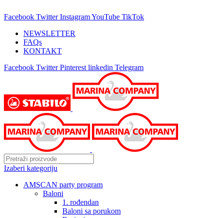
25 GODINA SA VAMA!
Facebook
Twitter
Instagram
YouTube
TikTok
NEWSLETTER
FAQs
KONTAKT
Facebook
Twitter
Pinterest
linkedin
Telegram
Izaberi kategoriju
AMSCAN party program
Baloni
1. rođendan
Baloni sa porukom