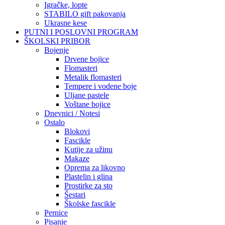
Igračke, lopte
STABILO gift pakovanja
Ukrasne kese
PUTNI I POSLOVNI PROGRAM
ŠKOLSKI PRIBOR
Bojenje
Drvene bojice
Flomasteri
Metalik flomasteri
Tempere i vodene boje
Uljane pastele
Voštane bojice
Dnevnici / Notesi
Ostalo
Blokovi
Fascikle
Kutije za užinu
Makaze
Oprema za likovno
Plastelin i glina
Prostirke za sto
Šestari
Školske fascikle
Pernice
Pisanje