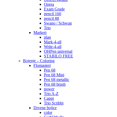
Opera
Exam Grade
pencil 160
pencil 88
Swano / Schwan
Trio
Markeri
plan
Mark-4-all
Write-4-all
OHPen universal
STABILO FREE
Bojenje – Coloring
Flomasteri
Pen 68
Pen 68 Mini
Pen 68 metallic
Pen 68 brush
power
Trio A-Z
Cappi
Trio Scribbi
Drvene bojice
color