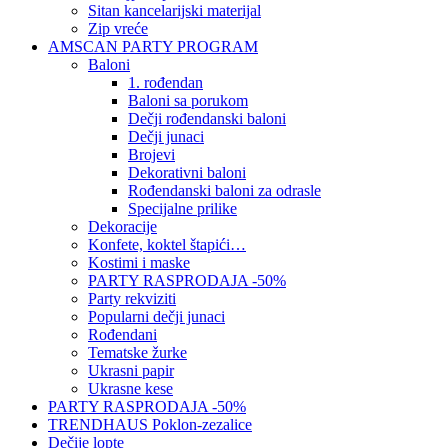
Sitan kancelarijski materijal
Zip vreće
AMSCAN PARTY PROGRAM
Baloni
1. rođendan
Baloni sa porukom
Dečji rođendanski baloni
Dečji junaci
Brojevi
Dekorativni baloni
Rođendanski baloni za odrasle
Specijalne prilike
Dekoracije
Konfete, koktel štapići…
Kostimi i maske
PARTY RASPRODAJA -50%
Party rekviziti
Popularni dečji junaci
Rođendani
Tematske žurke
Ukrasni papir
Ukrasne kese
PARTY RASPRODAJA -50%
TRENDHAUS Poklon-zezalice
Dečije lopte