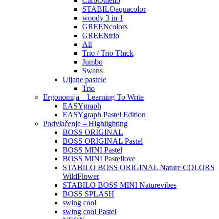
CarbOthello
STABILOaquacolor
woody 3 in 1
GREENcolors
GREENtrio
All
Trio / Trio Thick
Jumbo
Swans
Uljane pastele
Trio
Ergonomija – Learning To Write
EASYgraph
EASYgraph Pastel Edition
Podvlačenje – Highlighting
BOSS ORIGINAL
BOSS ORIGINAL Pastel
BOSS MINI Pastel
BOSS MINI Pastellove
STABILO BOSS ORIGINAL Nature COLORS
WildFlower
STABILO BOSS MINI Naturevibes
BOSS SPLASH
swing cool
swing cool Pastel