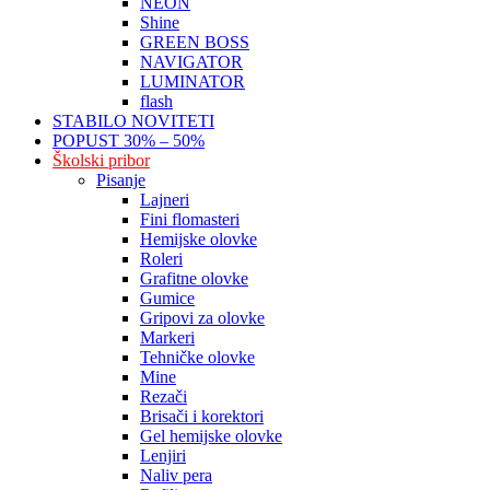
NEON
Shine
GREEN BOSS
NAVIGATOR
LUMINATOR
flash
STABILO NOVITETI
POPUST 30% – 50%
Školski pribor
Pisanje
Lajneri
Fini flomasteri
Hemijske olovke
Roleri
Grafitne olovke
Gumice
Gripovi za olovke
Markeri
Tehničke olovke
Mine
Rezači
Brisači i korektori
Gel hemijske olovke
Lenjiri
Naliv pera