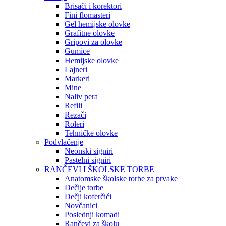
Brisači i korektori
Fini flomasteri
Gel hemijske olovke
Grafitne olovke
Gripovi za olovke
Gumice
Hemijske olovke
Lajneri
Markeri
Mine
Naliv pera
Refili
Rezači
Roleri
Tehničke olovke
Podvlačenje
Neonski signiri
Pastelni signiri
RANČEVI I ŠKOLSKE TORBE
Anatomske školske torbe za prvake
Dečije torbe
Dečji koferčići
Novčanici
Poslednji komadi
Rančevi za školu