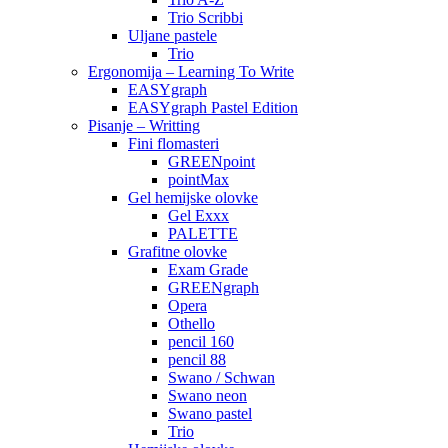
Trio Scribbi
Uljane pastele
Trio
Ergonomija – Learning To Write
EASYgraph
EASYgraph Pastel Edition
Pisanje – Writting
Fini flomasteri
GREENpoint
pointMax
Gel hemijske olovke
Gel Exxx
PALETTE
Grafitne olovke
Exam Grade
GREENgraph
Opera
Othello
pencil 160
pencil 88
Swano / Schwan
Swano neon
Swano pastel
Trio