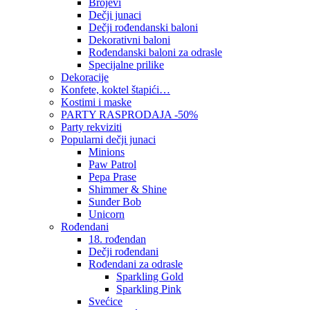
Brojevi
Dečji junaci
Dečji rođendanski baloni
Dekorativni baloni
Rođendanski baloni za odrasle
Specijalne prilike
Dekoracije
Konfete, koktel štapići…
Kostimi i maske
PARTY RASPRODAJA -50%
Party rekviziti
Popularni dečji junaci
Minions
Paw Patrol
Pepa Prase
Shimmer & Shine
Sunđer Bob
Unicorn
Rođendani
18. rođendan
Dečji rođendani
Rođendani za odrasle
Sparkling Gold
Sparkling Pink
Svećice