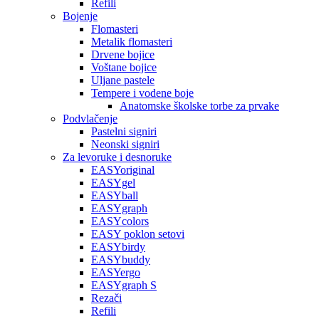
Refili
Bojenje
Flomasteri
Metalik flomasteri
Drvene bojice
Voštane bojice
Uljane pastele
Tempere i vodene boje
Anatomske školske torbe za prvake
Podvlačenje
Pastelni signiri
Neonski signiri
Za levoruke i desnoruke
EASYoriginal
EASYgel
EASYball
EASYgraph
EASYcolors
EASY poklon setovi
EASYbirdy
EASYbuddy
EASYergo
EASYgraph S
Rezači
Refili