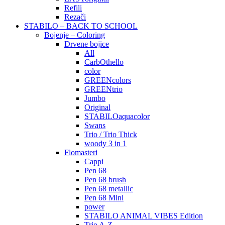
Refili
Rezači
STABILO – BACK TO SCHOOL
Bojenje – Coloring
Drvene bojice
All
CarbOthello
color
GREENcolors
GREENtrio
Jumbo
Original
STABILOaquacolor
Swans
Trio / Trio Thick
woody 3 in 1
Flomasteri
Cappi
Pen 68
Pen 68 brush
Pen 68 metallic
Pen 68 Mini
power
STABILO ANIMAL VIBES Edition
Trio A-Z