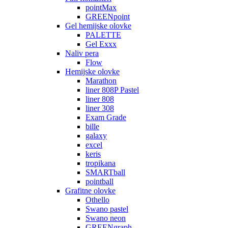
pointMax
GREENpoint
Gel hemijske olovke
PALETTE
Gel Exxx
Naliv pera
Flow
Hemijske olovke
Marathon
liner 808P Pastel
liner 808
liner 308
Exam Grade
bille
galaxy
excel
keris
tropikana
SMARTball
pointball
Grafitne olovke
Othello
Swano pastel
Swano neon
GREENgraph