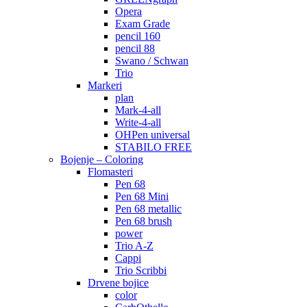
Opera
Exam Grade
pencil 160
pencil 88
Swano / Schwan
Trio
Markeri
plan
Mark-4-all
Write-4-all
OHPen universal
STABILO FREE
Bojenje – Coloring
Flomasteri
Pen 68
Pen 68 Mini
Pen 68 metallic
Pen 68 brush
power
Trio A-Z
Cappi
Trio Scribbi
Drvene bojice
color