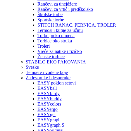
Rančevi za tinejdžere
Rančevi za vrtić i predškolsko
Školske torbe
Sportske torbe
STITCH RANAC, PERNICA, TROLER
Termosi i kutije za užinu
Torbe preko ramena
Torbice oko struka
Troleri
Vreće za patike i fizičko
Ženske torbice
STABILO EKO PAKOVANJA
Sveske
Tempere i vodene boje
Za levoruke i desnoruke
EASY poklon setovi
EASYball
EASYbirdy
EASYbuddy
EASYcolors
EASYergo
EASYgel
EASYgraph
EASYgraph S
EASYoriginal