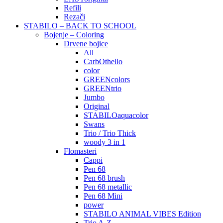
Refili
Rezači
STABILO – BACK TO SCHOOL
Bojenje – Coloring
Drvene bojice
All
CarbOthello
color
GREENcolors
GREENtrio
Jumbo
Original
STABILOaquacolor
Swans
Trio / Trio Thick
woody 3 in 1
Flomasteri
Cappi
Pen 68
Pen 68 brush
Pen 68 metallic
Pen 68 Mini
power
STABILO ANIMAL VIBES Edition
Trio A-Z