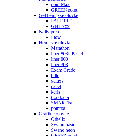
pointMax
GREENpoint
Gel hemijske olovke
PALETTE
Gel Exxx
Naliv pera
Flow
Hemijske olovke
Marathon
liner 808P Pastel
liner 808
liner 308
Exam Grade
bille
galaxy
excel
keris
tropikana
SMARTball
pointball
Grafitne olovke
Othello
Swano pastel
Swano neon
GREENgraph