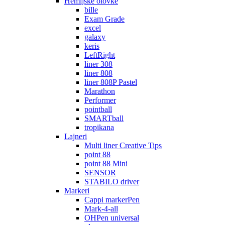
Hemijske olovke
bille
Exam Grade
excel
galaxy
keris
LeftRight
liner 308
liner 808
liner 808P Pastel
Marathon
Performer
pointball
SMARTball
tropikana
Lajneri
Multi liner Creative Tips
point 88
point 88 Mini
SENSOR
STABILO driver
Markeri
Cappi markerPen
Mark-4-all
OHPen universal