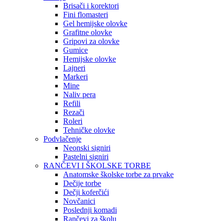
Brisači i korektori
Fini flomasteri
Gel hemijske olovke
Grafitne olovke
Gripovi za olovke
Gumice
Hemijske olovke
Lajneri
Markeri
Mine
Naliv pera
Refili
Rezači
Roleri
Tehničke olovke
Podvlačenje
Neonski signiri
Pastelni signiri
RANČEVI I ŠKOLSKE TORBE
Anatomske školske torbe za prvake
Dečije torbe
Dečji koferčići
Novčanici
Poslednji komadi
Rančevi za školu