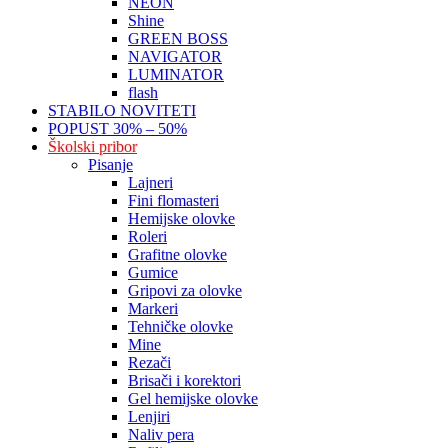
NEON
Shine
GREEN BOSS
NAVIGATOR
LUMINATOR
flash
STABILO NOVITETI
POPUST 30% – 50%
Školski pribor
Pisanje
Lajneri
Fini flomasteri
Hemijske olovke
Roleri
Grafitne olovke
Gumice
Gripovi za olovke
Markeri
Tehničke olovke
Mine
Rezači
Brisači i korektori
Gel hemijske olovke
Lenjiri
Naliv pera