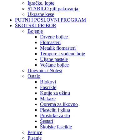
Igračke, lopte
STABILO gift pakovanja
Ukrasne kese
PUTNI I POSLOVNI PROGRAM
ŠKOLSKI PRIBOR
Bojenje
Drvene bojice
Flomasteri
Metalik flomasteri
Tempere i vodene boje
Uljane pastele
Voštane bojice
Dnevnici / Notesi
Ostalo
Blokovi
Fascikle
Kutije za užinu
Makaze
Oprema za likovno
Plastelin i glina
Prostirke za sto
Šestari
Školske fascikle
Pernice
Pisanje