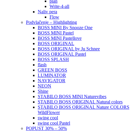
plan
Write-4-all
Naliv pera
Flow
Podvlačenje – Highlighting
BOSS MINI By Snooze One
BOSS MINI Pastel
BOSS MINI Pastellove
BOSS ORIGINAL
BOSS ORIGINAL by Ju Schnee
BOSS ORIGINAL Pastel
BOSS SPLASH
flash
GREEN BOSS
LUMINATOR
NAVIGATOR
NEON
Shine
STABILO BOSS MINI Naturevibes
STABILO BOSS ORIGINAL Natural colors
STABILO BOSS ORIGINAL Nature COLORS
WildFlower
swing cool
swing cool Pastel
POPUST 30% – 50%