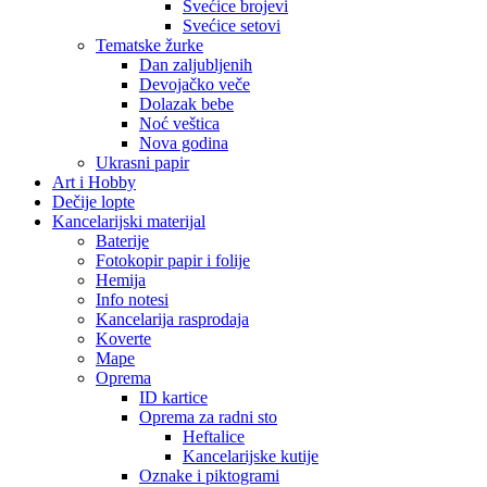
Svećice brojevi
Svećice setovi
Tematske žurke
Dan zaljubljenih
Devojačko veče
Dolazak bebe
Noć veštica
Nova godina
Ukrasni papir
Art i Hobby
Dečije lopte
Kancelarijski materijal
Baterije
Fotokopir papir i folije
Hemija
Info notesi
Kancelarija rasprodaja
Koverte
Mape
Oprema
ID kartice
Oprema za radni sto
Heftalice
Kancelarijske kutije
Oznake i piktogrami