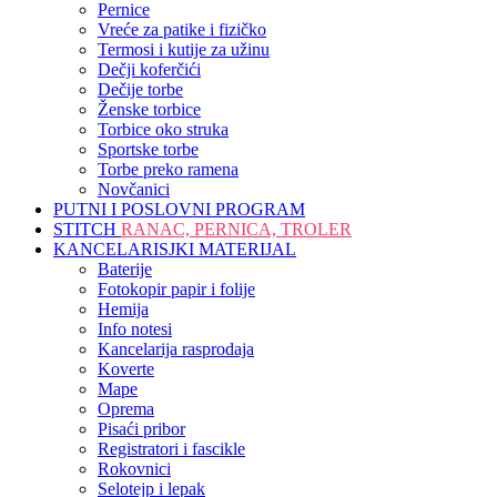
Pernice
Vreće za patike i fizičko
Termosi i kutije za užinu
Dečji koferčići
Dečije torbe
Ženske torbice
Torbice oko struka
Sportske torbe
Torbe preko ramena
Novčanici
PUTNI I POSLOVNI PROGRAM
STITCH
RANAC, PERNICA, TROLER
KANCELARISJKI MATERIJAL
Baterije
Fotokopir papir i folije
Hemija
Info notesi
Kancelarija rasprodaja
Koverte
Mape
Oprema
Pisaći pribor
Registratori i fascikle
Rokovnici
Selotejp i lepak