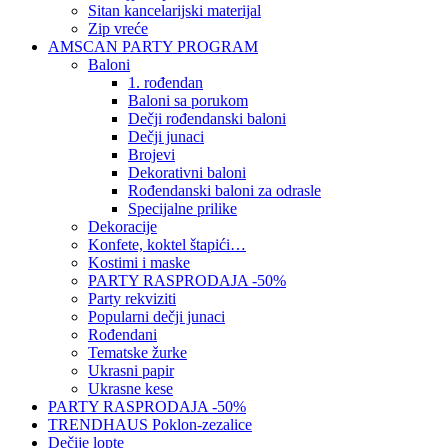
Sitan kancelarijski materijal
Zip vreće
AMSCAN PARTY PROGRAM
Baloni
1. rođendan
Baloni sa porukom
Dečji rođendanski baloni
Dečji junaci
Brojevi
Dekorativni baloni
Rođendanski baloni za odrasle
Specijalne prilike
Dekoracije
Konfete, koktel štapići…
Kostimi i maske
PARTY RASPRODAJA -50%
Party rekviziti
Popularni dečji junaci
Rođendani
Tematske žurke
Ukrasni papir
Ukrasne kese
PARTY RASPRODAJA -50%
TRENDHAUS Poklon-zezalice
Dečije lopte