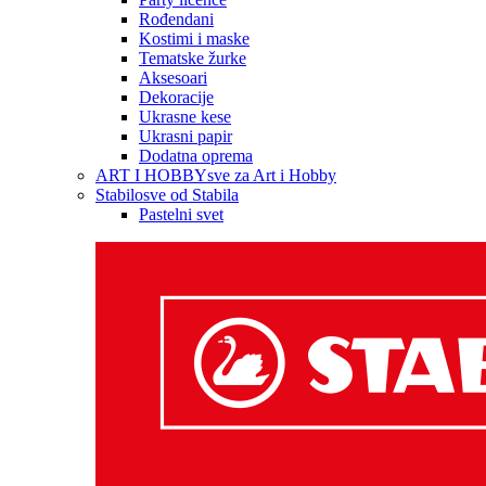
Rođendani
Kostimi i maske
Tematske žurke
Aksesoari
Dekoracije
Ukrasne kese
Ukrasni papir
Dodatna oprema
ART I HOBBY
sve za Art i Hobby
Stabilo
sve od Stabila
Pastelni svet