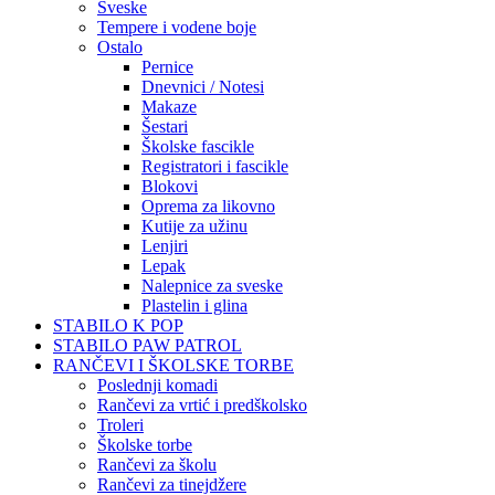
Sveske
Tempere i vodene boje
Ostalo
Pernice
Dnevnici / Notesi
Makaze
Šestari
Školske fascikle
Registratori i fascikle
Blokovi
Oprema za likovno
Kutije za užinu
Lenjiri
Lepak
Nalepnice za sveske
Plastelin i glina
STABILO K POP
STABILO PAW PATROL
RANČEVI I ŠKOLSKE TORBE
Poslednji komadi
Rančevi za vrtić i predškolsko
Troleri
Školske torbe
Rančevi za školu
Rančevi za tinejdžere