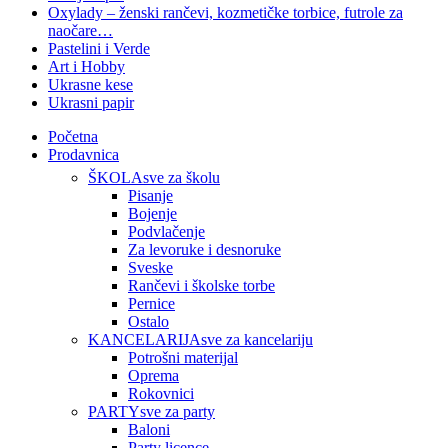
Oxylady – ženski rančevi, kozmetičke torbice, futrole za
naočare…
Pastelini i Verde
Art i Hobby
Ukrasne kese
Ukrasni papir
Početna
Prodavnica
ŠKOLA
sve za školu
Pisanje
Bojenje
Podvlačenje
Za levoruke i desnoruke
Sveske
Rančevi i školske torbe
Pernice
Ostalo
KANCELARIJA
sve za kancelariju
Potrošni materijal
Oprema
Rokovnici
PARTY
sve za party
Baloni
Party licence