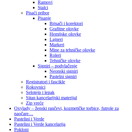
Ramovi
Stalci
Pisaći pribor
Pisanje
Brisači i korektori
Grafitne olovke
Hemijske olovke
Lajneri
Markeri
Mine za tehničke olovke
Roleri
Tehničke olovke
Signiri – podvlačenje
Neonski signiri
Pastelni signiri
Registratori i fascikle
Rokovnici
Selotejp i lepak
Sitan kancelarijski materijal
Zip vreće
Oxylady – ženski rančevi, kozmetičke torbice, futrole za
naočare…
Pastelini i Verde
Pastelini i Verde kancelarija
Pokloni