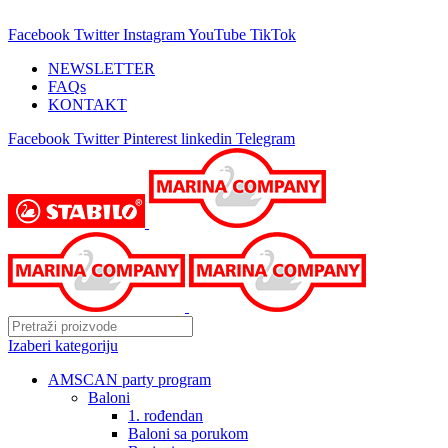
25 GODINA SA VAMA!
Facebook
Twitter
Instagram
YouTube
TikTok
NEWSLETTER
FAQs
KONTAKT
Facebook
Twitter
Pinterest
linkedin
Telegram
Izaberi kategoriju
AMSCAN party program
Baloni
1. rođendan
Baloni sa porukom