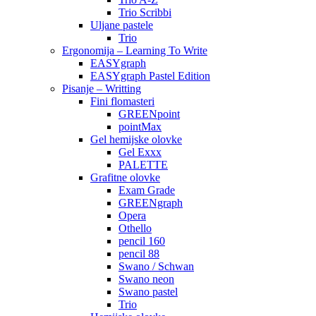
Trio Scribbi
Uljane pastele
Trio
Ergonomija – Learning To Write
EASYgraph
EASYgraph Pastel Edition
Pisanje – Writting
Fini flomasteri
GREENpoint
pointMax
Gel hemijske olovke
Gel Exxx
PALETTE
Grafitne olovke
Exam Grade
GREENgraph
Opera
Othello
pencil 160
pencil 88
Swano / Schwan
Swano neon
Swano pastel
Trio