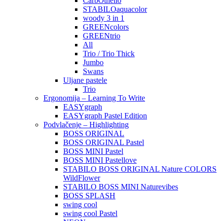
CarbOthello
STABILOaquacolor
woody 3 in 1
GREENcolors
GREENtrio
All
Trio / Trio Thick
Jumbo
Swans
Uljane pastele
Trio
Ergonomija – Learning To Write
EASYgraph
EASYgraph Pastel Edition
Podvlačenje – Highlighting
BOSS ORIGINAL
BOSS ORIGINAL Pastel
BOSS MINI Pastel
BOSS MINI Pastellove
STABILO BOSS ORIGINAL Nature COLORS
WildFlower
STABILO BOSS MINI Naturevibes
BOSS SPLASH
swing cool
swing cool Pastel