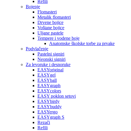
Refili
Bojenje
Flomasteri
Metalik flomasteri
Drvene bojice
Voštane bojice
Uljane pastele
Tempere i vodene boje
Anatomske školske torbe za prvake
Podvlačenje
Pastelni signiri
Neonski signiri
Za levoruke i desnoruke
EASYoriginal
EASYgel
EASYball
EASYgraph
EASYcolors
EASY poklon setovi
EASYbirdy
EASYbuddy
EASYergo
EASYgraph S
Rezači
Refili