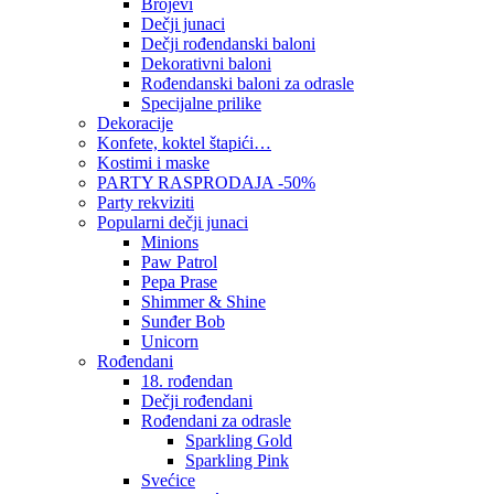
Brojevi
Dečji junaci
Dečji rođendanski baloni
Dekorativni baloni
Rođendanski baloni za odrasle
Specijalne prilike
Dekoracije
Konfete, koktel štapići…
Kostimi i maske
PARTY RASPRODAJA -50%
Party rekviziti
Popularni dečji junaci
Minions
Paw Patrol
Pepa Prase
Shimmer & Shine
Sunđer Bob
Unicorn
Rođendani
18. rođendan
Dečji rođendani
Rođendani za odrasle
Sparkling Gold
Sparkling Pink
Svećice