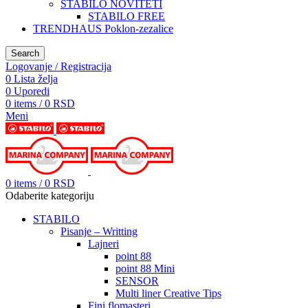
STABILO NOVITETI
STABILO FREE
TRENDHAUS Poklon-zezalice
Search
Logovanje / Registracija
0
Lista želja
0
Uporedi
0
items
/
0
RSD
Meni
0
items
/
0
RSD
Odaberite kategoriju
STABILO
Pisanje – Writting
Lajneri
point 88
point 88 Mini
SENSOR
Multi liner Creative Tips
Fini flomasteri