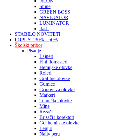
NEON
Shine
GREEN BOSS
NAVIGATOR
LUMINATOR
flash
STABILO NOVITETI
POPUST 30% – 50%
Školski pribor
Pisanje
Lajneri
Fini flomasteri
Hemijske olovke
Roleri
Grafitne olovke
Gumice
Gripovi za olovke
Markeri
Tehničke olovke
Mine
Rezači
Brisači i korektori
Gel hemijske olovke
Lenjiri
Naliv pera