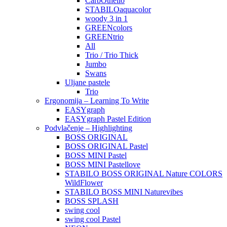
CarbOthello
STABILOaquacolor
woody 3 in 1
GREENcolors
GREENtrio
All
Trio / Trio Thick
Jumbo
Swans
Uljane pastele
Trio
Ergonomija – Learning To Write
EASYgraph
EASYgraph Pastel Edition
Podvlačenje – Highlighting
BOSS ORIGINAL
BOSS ORIGINAL Pastel
BOSS MINI Pastel
BOSS MINI Pastellove
STABILO BOSS ORIGINAL Nature COLORS
WildFlower
STABILO BOSS MINI Naturevibes
BOSS SPLASH
swing cool
swing cool Pastel