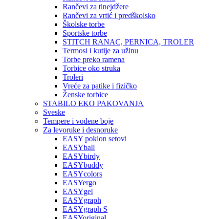
Rančevi za tinejdžere
Rančevi za vrtić i predškolsko
Školske torbe
Sportske torbe
STITCH RANAC, PERNICA, TROLER
Termosi i kutije za užinu
Torbe preko ramena
Torbice oko struka
Troleri
Vreće za patike i fizičko
Ženske torbice
STABILO EKO PAKOVANJA
Sveske
Tempere i vodene boje
Za levoruke i desnoruke
EASY poklon setovi
EASYball
EASYbirdy
EASYbuddy
EASYcolors
EASYergo
EASYgel
EASYgraph
EASYgraph S
EASYoriginal