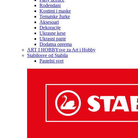
Rođendani
Kostimi i maske
Tematske žurke
Aksesoari
Dekoracije
Ukrasne kese
Ukrasni papir
Dodatna oprema
ART I HOBBY
sve za Art i Hobby
Stabilo
sve od Stabila
Pastelni svet