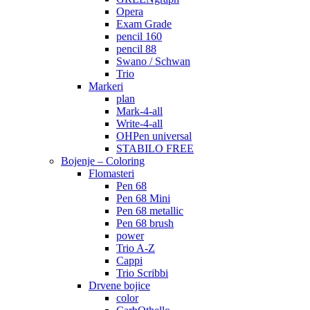
Opera
Exam Grade
pencil 160
pencil 88
Swano / Schwan
Trio
Markeri
plan
Mark-4-all
Write-4-all
OHPen universal
STABILO FREE
Bojenje – Coloring
Flomasteri
Pen 68
Pen 68 Mini
Pen 68 metallic
Pen 68 brush
power
Trio A-Z
Cappi
Trio Scribbi
Drvene bojice
color