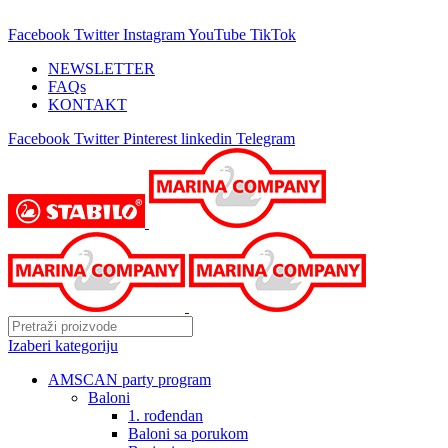
25 GODINA SA VAMA!
Facebook
Twitter
Instagram
YouTube
TikTok
NEWSLETTER
FAQs
KONTAKT
Facebook
Twitter
Pinterest
linkedin
Telegram
Izaberi kategoriju
AMSCAN party program
Baloni
1. rođendan
Baloni sa porukom