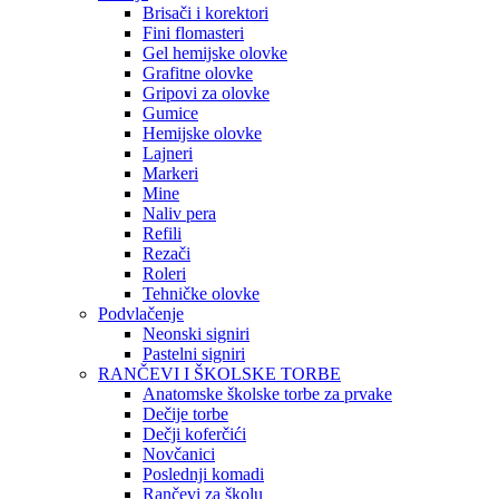
Brisači i korektori
Fini flomasteri
Gel hemijske olovke
Grafitne olovke
Gripovi za olovke
Gumice
Hemijske olovke
Lajneri
Markeri
Mine
Naliv pera
Refili
Rezači
Roleri
Tehničke olovke
Podvlačenje
Neonski signiri
Pastelni signiri
RANČEVI I ŠKOLSKE TORBE
Anatomske školske torbe za prvake
Dečije torbe
Dečji koferčići
Novčanici
Poslednji komadi
Rančevi za školu