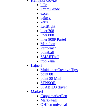
Hemijske olovke
bille
Exam Grade
excel
galaxy
keris
LeftRight
liner 308
liner 808
liner 808P Pastel
Marathon
Performer
pointball
SMARTball
tropikana
Lajneri
Multi liner Creative Tips
point 88
point 88 Mini
SENSOR
STABILO driver
Markeri
Cappi markerPen
Mark-4-all
OHPen universal