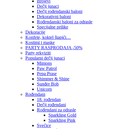
Brojevi
Dečji junaci
Dečji rođendanski baloni
Dekorativni baloni
Rođendanski baloni za odrasle
Specijalne prilike
Dekoracije
Konfete, koktel štapići…
Kostimi i maske
PARTY RASPRODAJA -50%
Party rekviziti
Popularni dečji junaci
Minions
Paw Patrol
Pepa Prase
Shimmer & Shine
Sunđer Bob
Unicorn
Rođendani
18. rođendan
Dečji rođendani
Rođendani za odrasle
Sparkling Gold
Sparkling Pink
Svećice