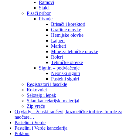
Ramovi
Stalci
Pisaći pribor
Pisanje
Brisači i korektori
Grafitne olovke
Hemijske olovke
Lajneri
Markeri
Mine za tehničke olovke
Roleri
Tehničke olovke
Signiri – podvlačenje
Neonski signiri
Pastelni signiri
Registratori i fascikle
Rokovnici
Selotejp i lepak
Sitan kancelarijski materijal
Zip vreće
Oxylady – ženski rančevi, kozmetičke torbice, futrole za
naočare…
Pastelini i Verde
Pastelini i Verde kancelarija
Pokloni