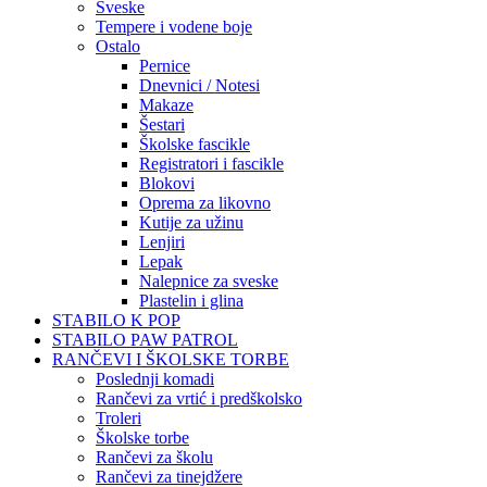
Sveske
Tempere i vodene boje
Ostalo
Pernice
Dnevnici / Notesi
Makaze
Šestari
Školske fascikle
Registratori i fascikle
Blokovi
Oprema za likovno
Kutije za užinu
Lenjiri
Lepak
Nalepnice za sveske
Plastelin i glina
STABILO K POP
STABILO PAW PATROL
RANČEVI I ŠKOLSKE TORBE
Poslednji komadi
Rančevi za vrtić i predškolsko
Troleri
Školske torbe
Rančevi za školu
Rančevi za tinejdžere