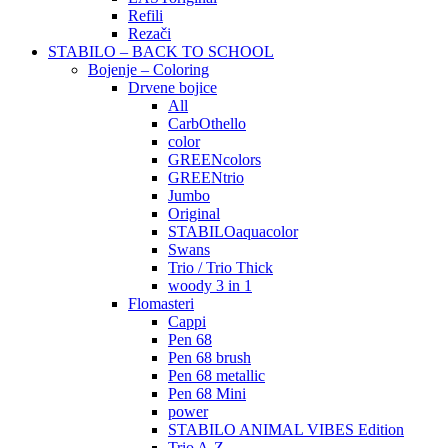
Refili
Rezači
STABILO – BACK TO SCHOOL
Bojenje – Coloring
Drvene bojice
All
CarbOthello
color
GREENcolors
GREENtrio
Jumbo
Original
STABILOaquacolor
Swans
Trio / Trio Thick
woody 3 in 1
Flomasteri
Cappi
Pen 68
Pen 68 brush
Pen 68 metallic
Pen 68 Mini
power
STABILO ANIMAL VIBES Edition
Trio A-Z