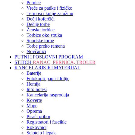
Pernice
Vreće za patike i fizičko
Termosi i kutije za užinu
Dečji koferčići
Dečije torbe
Ženske torbice
Torbice oko struka
Sportske torbe
Torbe preko ramena
Novčanici
PUTNI I POSLOVNI PROGRAM
STITCH
RANAC, PERNICA, TROLER
KANCELARISJKI MATERIJAL
Baterije
Fotokopir papir i folije
Hemija
Info notesi
Kancelarija rasprodaja
Koverte
Mape
Oprema
Pisaći pribor
Registratori i fascikle
Rokovnici
Selotejp i lepak