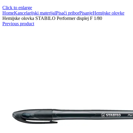
Click to enlarge
Home
Kancelarijski materijal
Pisaći pribor
Pisanje
Hemijske olovke
Hemijske olovka STABILO Performer displej F 1/80
Previous product