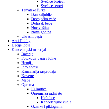
Svećice brojevi
Svećice setovi
Tematske žurke
Dan zaljubljenih
Devojačko veče
Dolazak bebe
Noć veštica
Nova godina
Ukrasni papir
Art i Hobby
Dečije lopte
Kancelarijski materijal
Baterije
Fotokopir papir i folije
Hemija
Info notesi
Kancelarija rasprodaja
Koverte
Mape
Oprema
ID kartice
Oprema za radni sto
Heftalice
Kancelarijske kutije
Oznake i piktogrami