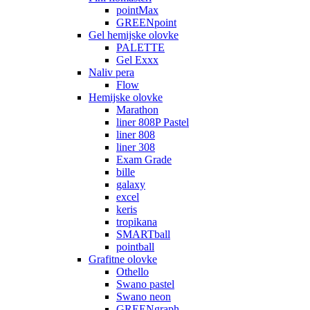
pointMax
GREENpoint
Gel hemijske olovke
PALETTE
Gel Exxx
Naliv pera
Flow
Hemijske olovke
Marathon
liner 808P Pastel
liner 808
liner 308
Exam Grade
bille
galaxy
excel
keris
tropikana
SMARTball
pointball
Grafitne olovke
Othello
Swano pastel
Swano neon
GREENgraph