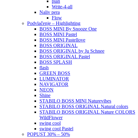
plan
Write-4-all
Naliv pera
Flow
Podvlačenje – Highlighting
BOSS MINI By Snooze One
BOSS MINI Pastel
BOSS MINI Pastellove
BOSS ORIGINAL
BOSS ORIGINAL by Ju Schnee
BOSS ORIGINAL Pastel
BOSS SPLASH
flash
GREEN BOSS
LUMINATOR
NAVIGATOR
NEON
Shine
STABILO BOSS MINI Naturevibes
STABILO BOSS ORIGINAL Natural colors
STABILO BOSS ORIGINAL Nature COLORS
WildFlower
swing cool
swing cool Pastel
POPUST 30% – 50%