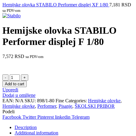
Hemijske olovka STABILO Performer displej XF 1/80
7,181
RSD
sa PDV-om
Hemijske olovka STABILO
Performer displej F 1/80
7,572
RSD
sa PDV-om
Hemijske
olovka
Add to cart
STABILO
Uporedi
Performer
Dodaj u omiljene
displej
EAN:
N/A
SKU:
898/1-80 Fine
Categories:
Hemijske olovke
,
F
Hemijske olovke
,
Performer
,
Pisanje
,
ŠKOLSKI PRIBOR
1/80
Podeli
quantity
Facebook
Twitter
Pinterest
linkedin
Telegram
Description
Additional information