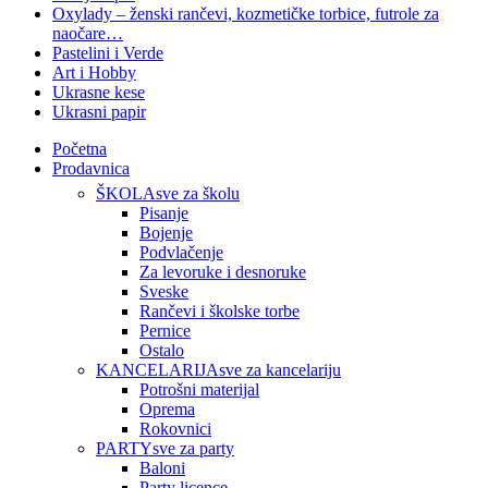
Oxylady – ženski rančevi, kozmetičke torbice, futrole za
naočare…
Pastelini i Verde
Art i Hobby
Ukrasne kese
Ukrasni papir
Početna
Prodavnica
ŠKOLA
sve za školu
Pisanje
Bojenje
Podvlačenje
Za levoruke i desnoruke
Sveske
Rančevi i školske torbe
Pernice
Ostalo
KANCELARIJA
sve za kancelariju
Potrošni materijal
Oprema
Rokovnici
PARTY
sve za party
Baloni
Party licence