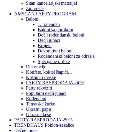
Sitan kancelarijski materijal
Zip vreće
AMSCAN PARTY PROGRAM
Baloni
1. rođendan
Baloni sa porukom
Dečji rođendanski baloni
Dečji junaci
Brojevi
Dekorativni baloni
Rođendanski baloni za odrasle
Specijalne prilike
Dekoracije
Konfete, koktel štapići…
Kostimi i maske
PARTY RASPRODAJA -50%
Party rekviziti
Popularni dečji junaci
Rođendani
Tematske žurke
Ukrasni papir
Ukrasne kese
PARTY RASPRODAJA -50%
TRENDHAUS Poklon-zezalice
Dečije lopte