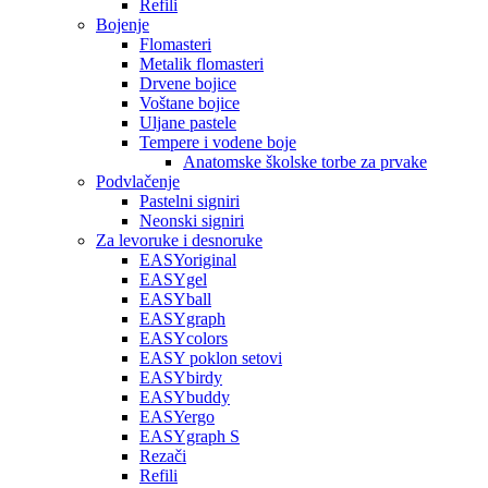
Refili
Bojenje
Flomasteri
Metalik flomasteri
Drvene bojice
Voštane bojice
Uljane pastele
Tempere i vodene boje
Anatomske školske torbe za prvake
Podvlačenje
Pastelni signiri
Neonski signiri
Za levoruke i desnoruke
EASYoriginal
EASYgel
EASYball
EASYgraph
EASYcolors
EASY poklon setovi
EASYbirdy
EASYbuddy
EASYergo
EASYgraph S
Rezači
Refili