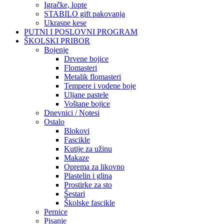
Igračke, lopte
STABILO gift pakovanja
Ukrasne kese
PUTNI I POSLOVNI PROGRAM
ŠKOLSKI PRIBOR
Bojenje
Drvene bojice
Flomasteri
Metalik flomasteri
Tempere i vodene boje
Uljane pastele
Voštane bojice
Dnevnici / Notesi
Ostalo
Blokovi
Fascikle
Kutije za užinu
Makaze
Oprema za likovno
Plastelin i glina
Prostirke za sto
Šestari
Školske fascikle
Pernice
Pisanje