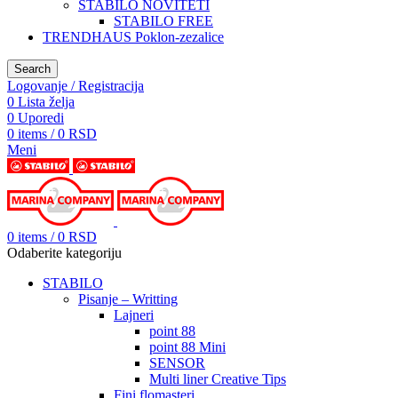
STABILO NOVITETI
STABILO FREE
TRENDHAUS Poklon-zezalice
Search
Logovanje / Registracija
0
Lista želja
0
Uporedi
0
items
/
0
RSD
Meni
0
items
/
0
RSD
Odaberite kategoriju
STABILO
Pisanje – Writting
Lajneri
point 88
point 88 Mini
SENSOR
Multi liner Creative Tips
Fini flomasteri