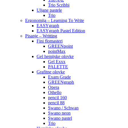
Trio Scribbi
Uljane pastele
Trio
Ergonomija – Learning To Write
EASYgraph
EASYgraph Pastel Edition
Pisanje – Writting
Fini flomasteri
GREENpoint
pointMax
Gel hemijske olovke
Gel Exxx
PALETTE
Grafitne olovke
Exam Grade
GREENgraph
Opera
Othello
pencil 160
pencil 88
Swano / Schwan
Swano neon
Swano pastel
Trio