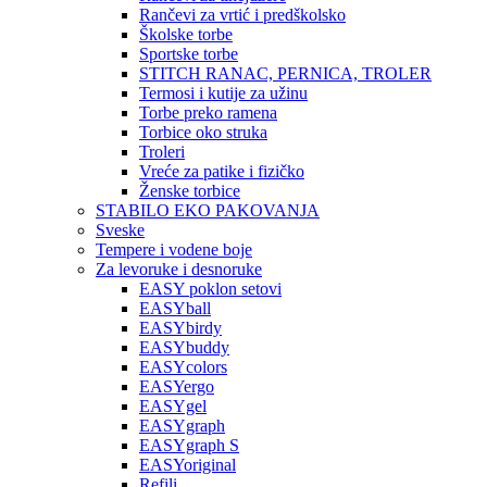
Rančevi za vrtić i predškolsko
Školske torbe
Sportske torbe
STITCH RANAC, PERNICA, TROLER
Termosi i kutije za užinu
Torbe preko ramena
Torbice oko struka
Troleri
Vreće za patike i fizičko
Ženske torbice
STABILO EKO PAKOVANJA
Sveske
Tempere i vodene boje
Za levoruke i desnoruke
EASY poklon setovi
EASYball
EASYbirdy
EASYbuddy
EASYcolors
EASYergo
EASYgel
EASYgraph
EASYgraph S
EASYoriginal
Refili