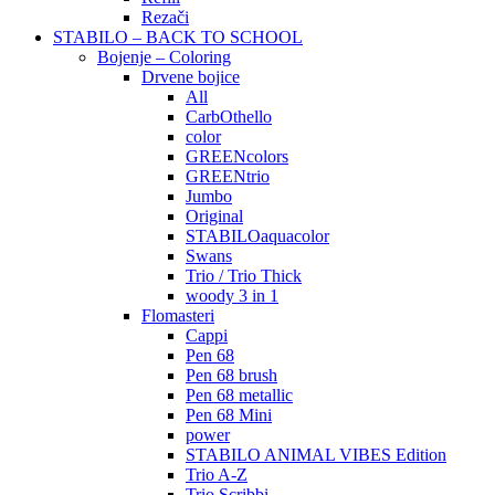
Rezači
STABILO – BACK TO SCHOOL
Bojenje – Coloring
Drvene bojice
All
CarbOthello
color
GREENcolors
GREENtrio
Jumbo
Original
STABILOaquacolor
Swans
Trio / Trio Thick
woody 3 in 1
Flomasteri
Cappi
Pen 68
Pen 68 brush
Pen 68 metallic
Pen 68 Mini
power
STABILO ANIMAL VIBES Edition
Trio A-Z
Trio Scribbi