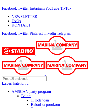
25 GODINA SA VAMA!
Facebook
Twitter
Instagram
YouTube
TikTok
NEWSLETTER
FAQs
KONTAKT
Facebook
Twitter
Pinterest
linkedin
Telegram
Izaberi kategoriju
AMSCAN party program
Baloni
1. rođendan
Baloni sa porukom