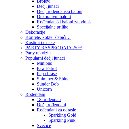
Brojevi
Dečji junaci
Dečji rođendanski baloni
Dekorativni baloni
Rođendanski baloni za odrasle
Specijalne prilike
Dekoracije
Konfete, koktel štapići…
Kostimi i maske
PARTY RASPRODAJA -50%
Party rekviziti
Popularni dečji junaci
Minions
Paw Patrol
Pepa Prase
Shimmer & Shine
Sunđer Bob
Unicorn
Rođendani
18. rođendan
Dečji rođendani
Rođendani za odrasle
Sparkling Gold
Sparkling Pink
Svećice