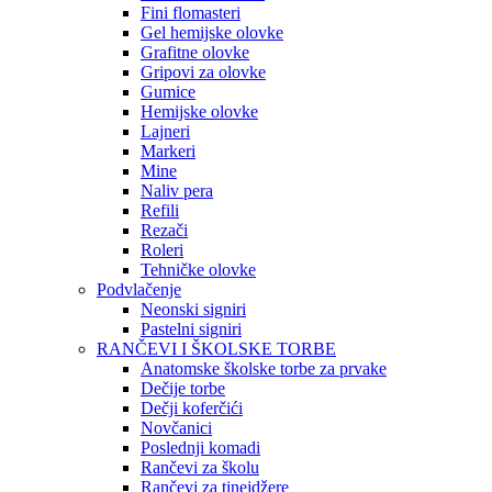
Fini flomasteri
Gel hemijske olovke
Grafitne olovke
Gripovi za olovke
Gumice
Hemijske olovke
Lajneri
Markeri
Mine
Naliv pera
Refili
Rezači
Roleri
Tehničke olovke
Podvlačenje
Neonski signiri
Pastelni signiri
RANČEVI I ŠKOLSKE TORBE
Anatomske školske torbe za prvake
Dečije torbe
Dečji koferčići
Novčanici
Poslednji komadi
Rančevi za školu
Rančevi za tinejdžere