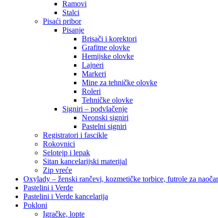
Ramovi
Stalci
Pisaći pribor
Pisanje
Brisači i korektori
Grafitne olovke
Hemijske olovke
Lajneri
Markeri
Mine za tehničke olovke
Roleri
Tehničke olovke
Signiri – podvlačenje
Neonski signiri
Pastelni signiri
Registratori i fascikle
Rokovnici
Selotejp i lepak
Sitan kancelarijski materijal
Zip vreće
Oxylady – ženski rančevi, kozmetičke torbice, futrole za naoč
Pastelini i Verde
Pastelini i Verde kancelarija
Pokloni
Igračke, lopte