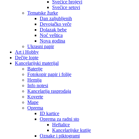
Svećice brojevi
Svećice setovi
Tematske žurke
Dan zaljubljenih
Devojačko veče
Dolazak bebe
Noć veštica
Nova godina
Ukrasni papir
Art i Hobby
Dečije lopte
Kancelarijski materijal
Baterije
Fotokopir papir i folije
Hemija
Info notesi
Kancelarija rasprodaja
Koverte
Mape
Oprema
ID kartice
Oprema za radni sto
Heftalice
Kancelarijske kutije
Oznake i piktogrami