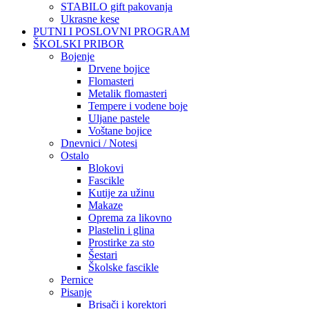
STABILO gift pakovanja
Ukrasne kese
PUTNI I POSLOVNI PROGRAM
ŠKOLSKI PRIBOR
Bojenje
Drvene bojice
Flomasteri
Metalik flomasteri
Tempere i vodene boje
Uljane pastele
Voštane bojice
Dnevnici / Notesi
Ostalo
Blokovi
Fascikle
Kutije za užinu
Makaze
Oprema za likovno
Plastelin i glina
Prostirke za sto
Šestari
Školske fascikle
Pernice
Pisanje
Brisači i korektori