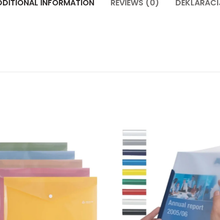
DDITIONAL INFORMATION
REVIEWS (0)
DEKLARACI
artica VISIFIX ECONOMY quantity
Fascikla sa drikerom Comix - narandžasta quantity
Šine za 