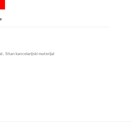
e
al
,
Sitan kancelarijski materijal