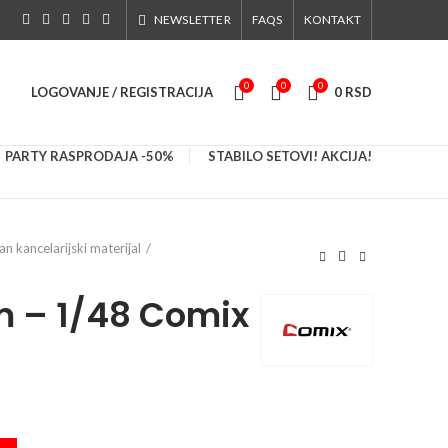
NEWSLETTER
FAQS
KONTAKT
0
0
0
LOGOVANJE / REGISTRACIJA
0
RSD
PARTY RASPRODAJA -50%
STABILO SETOVI! AKCIJA!
tan kancelarijski materijal
m – 1/48 Comix
ty