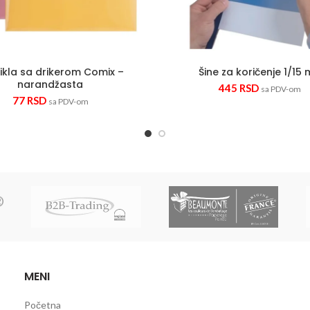
ikla sa drikerom Comix –
Šine za koričenje 1/15 
narandžasta
445
RSD
sa PDV-om
77
RSD
sa PDV-om
MENI
Početna