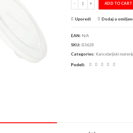
ADD TO CART
Uporedi
Dodaj u omiljen
EAN:
N/A
SKU:
B3628
Categories:
Kancelarijski materij
Podeli