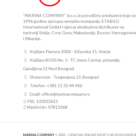
“MARINA COMPANY” d.o.o. je porodično preduzeće koje o
1996 godine zastupa nemačku kompaniju STABILO
International GmbH i njen je ekskluzivni distributer na
teritoriji Srbije, Crne Gore, Makedonije, Bosne i Hercegovin
i Albanije..
Knjižara Planeta 3000 - Kičevska 15, Vračar
Knjižara BOSS No. 1- TC Immo Centar, prizemlje,
Gandijeva 21 Novi Beograd
Showroom - Turgenjeva 13, Beograd
Telefon: +381 11 35 44 946
Email: office@marinacompany.rs
PIB: 101833615
Matični br: 07813368
MARINA COMPANY
2021
- CENE NA ONLINE SHOP-U SE MOGU RAZL