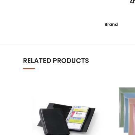
A
Brand
RELATED PRODUCTS
Vizitar sa 12 folija za 96 vizit k