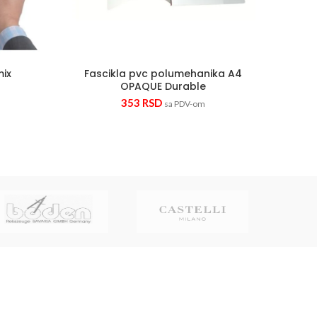
Pism
mix
Fascikla pvc polumehanika A4
OPAQUE Durable
353
RSD
sa PDV-om