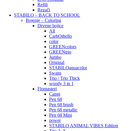
Refili
Rezači
STABILO – BACK TO SCHOOL
Bojenje – Coloring
Drvene bojice
All
CarbOthello
color
GREENcolors
GREENtrio
Jumbo
Original
STABILOaquacolor
Swans
Trio / Trio Thick
woody 3 in 1
Flomasteri
Cappi
Pen 68
Pen 68 brush
Pen 68 metallic
Pen 68 Mini
power
STABILO ANIMAL VIBES Edition
Trio A-Z