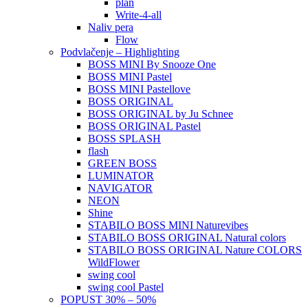
plan
Write-4-all
Naliv pera
Flow
Podvlačenje – Highlighting
BOSS MINI By Snooze One
BOSS MINI Pastel
BOSS MINI Pastellove
BOSS ORIGINAL
BOSS ORIGINAL by Ju Schnee
BOSS ORIGINAL Pastel
BOSS SPLASH
flash
GREEN BOSS
LUMINATOR
NAVIGATOR
NEON
Shine
STABILO BOSS MINI Naturevibes
STABILO BOSS ORIGINAL Natural colors
STABILO BOSS ORIGINAL Nature COLORS
WildFlower
swing cool
swing cool Pastel
POPUST 30% – 50%