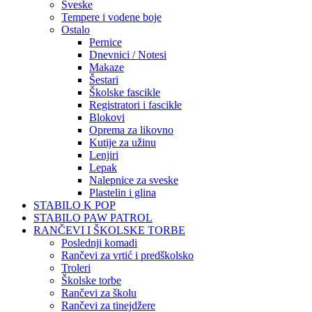
Sveske
Tempere i vodene boje
Ostalo
Pernice
Dnevnici / Notesi
Makaze
Šestari
Školske fascikle
Registratori i fascikle
Blokovi
Oprema za likovno
Kutije za užinu
Lenjiri
Lepak
Nalepnice za sveske
Plastelin i glina
STABILO K POP
STABILO PAW PATROL
RANČEVI I ŠKOLSKE TORBE
Poslednji komadi
Rančevi za vrtić i predškolsko
Troleri
Školske torbe
Rančevi za školu
Rančevi za tinejdžere