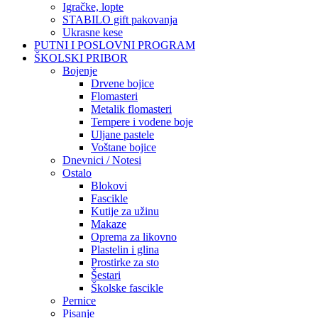
Igračke, lopte
STABILO gift pakovanja
Ukrasne kese
PUTNI I POSLOVNI PROGRAM
ŠKOLSKI PRIBOR
Bojenje
Drvene bojice
Flomasteri
Metalik flomasteri
Tempere i vodene boje
Uljane pastele
Voštane bojice
Dnevnici / Notesi
Ostalo
Blokovi
Fascikle
Kutije za užinu
Makaze
Oprema za likovno
Plastelin i glina
Prostirke za sto
Šestari
Školske fascikle
Pernice
Pisanje