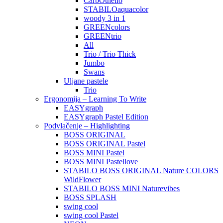
CarbOthello
STABILOaquacolor
woody 3 in 1
GREENcolors
GREENtrio
All
Trio / Trio Thick
Jumbo
Swans
Uljane pastele
Trio
Ergonomija – Learning To Write
EASYgraph
EASYgraph Pastel Edition
Podvlačenje – Highlighting
BOSS ORIGINAL
BOSS ORIGINAL Pastel
BOSS MINI Pastel
BOSS MINI Pastellove
STABILO BOSS ORIGINAL Nature COLORS
WildFlower
STABILO BOSS MINI Naturevibes
BOSS SPLASH
swing cool
swing cool Pastel