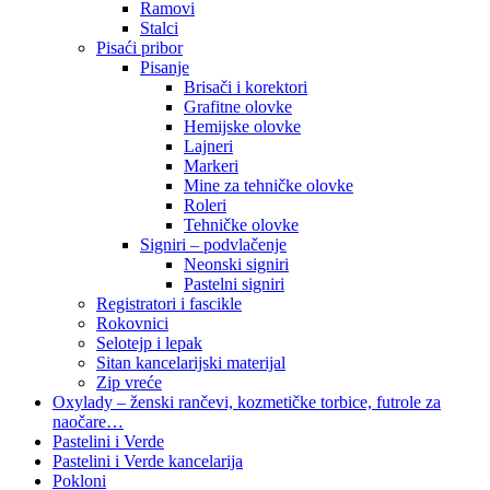
Ramovi
Stalci
Pisaći pribor
Pisanje
Brisači i korektori
Grafitne olovke
Hemijske olovke
Lajneri
Markeri
Mine za tehničke olovke
Roleri
Tehničke olovke
Signiri – podvlačenje
Neonski signiri
Pastelni signiri
Registratori i fascikle
Rokovnici
Selotejp i lepak
Sitan kancelarijski materijal
Zip vreće
Oxylady – ženski rančevi, kozmetičke torbice, futrole za
naočare…
Pastelini i Verde
Pastelini i Verde kancelarija
Pokloni