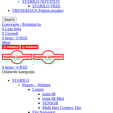
STABILO NOVITETI
STABILO FREE
TRENDHAUS Poklon-zezalice
Search
Logovanje / Registracija
0
Lista želja
0
Uporedi
0
items
/
0
RSD
Meni
0
items
/
0
RSD
Odaberite kategoriju
STABILO
Pisanje – Writting
Lajneri
point 88
point 88 Mini
SENSOR
Multi liner Creative Tips
Fini flomasteri