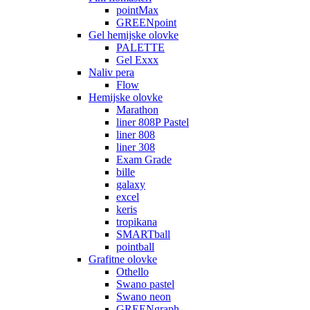
pointMax
GREENpoint
Gel hemijske olovke
PALETTE
Gel Exxx
Naliv pera
Flow
Hemijske olovke
Marathon
liner 808P Pastel
liner 808
liner 308
Exam Grade
bille
galaxy
excel
keris
tropikana
SMARTball
pointball
Grafitne olovke
Othello
Swano pastel
Swano neon
GREENgraph