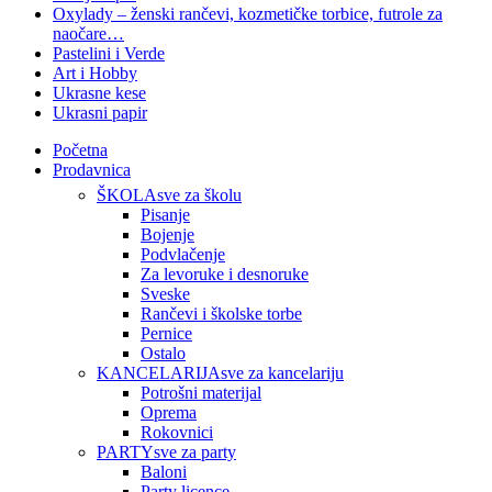
Oxylady – ženski rančevi, kozmetičke torbice, futrole za
naočare…
Pastelini i Verde
Art i Hobby
Ukrasne kese
Ukrasni papir
Početna
Prodavnica
ŠKOLA
sve za školu
Pisanje
Bojenje
Podvlačenje
Za levoruke i desnoruke
Sveske
Rančevi i školske torbe
Pernice
Ostalo
KANCELARIJA
sve za kancelariju
Potrošni materijal
Oprema
Rokovnici
PARTY
sve za party
Baloni
Party licence