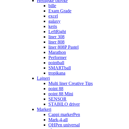
Hemijske olovke
bille
Exam Grade
excel
galaxy
keris
LeftRight
liner 308
liner 808
liner 808P Pastel
Marathon
Performer
pointball
SMARTball
tropikana
Lajneri
Multi liner Creative Tips
point 88
point 88 Mini
SENSOR
STABILO driver
Markeri
Cappi markerPen
Mark-4-all
OHPen universal