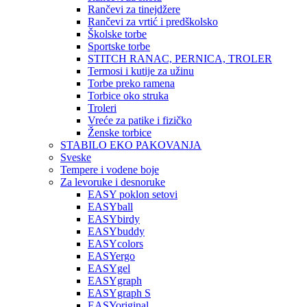
Rančevi za tinejdžere
Rančevi za vrtić i predškolsko
Školske torbe
Sportske torbe
STITCH RANAC, PERNICA, TROLER
Termosi i kutije za užinu
Torbe preko ramena
Torbice oko struka
Troleri
Vreće za patike i fizičko
Ženske torbice
STABILO EKO PAKOVANJA
Sveske
Tempere i vodene boje
Za levoruke i desnoruke
EASY poklon setovi
EASYball
EASYbirdy
EASYbuddy
EASYcolors
EASYergo
EASYgel
EASYgraph
EASYgraph S
EASYoriginal