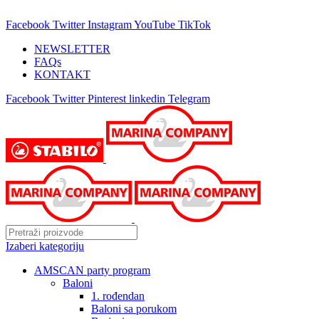
25 GODINA SA VAMA!
Facebook
Twitter
Instagram
YouTube
TikTok
NEWSLETTER
FAQs
KONTAKT
Facebook
Twitter
Pinterest
linkedin
Telegram
Izaberi kategoriju
AMSCAN party program
Baloni
1. rođendan
Baloni sa porukom