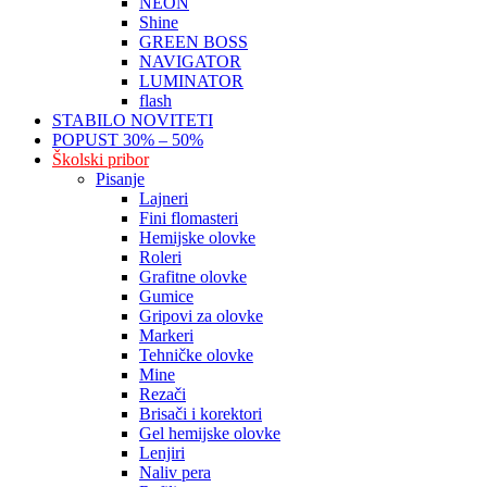
NEON
Shine
GREEN BOSS
NAVIGATOR
LUMINATOR
flash
STABILO NOVITETI
POPUST 30% – 50%
Školski pribor
Pisanje
Lajneri
Fini flomasteri
Hemijske olovke
Roleri
Grafitne olovke
Gumice
Gripovi za olovke
Markeri
Tehničke olovke
Mine
Rezači
Brisači i korektori
Gel hemijske olovke
Lenjiri
Naliv pera