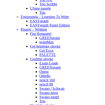
Trio Scribbi
Uljane pastele
Trio
Ergonomija – Learning To Write
EASYgraph
EASYgraph Pastel Edition
Pisanje – Writting
Fini flomasteri
GREENpoint
pointMax
Gel hemijske olovke
Gel Exxx
PALETTE
Grafitne olovke
Exam Grade
GREENgraph
Opera
Othello
pencil 160
pencil 88
Swano / Schwan
Swano neon
Swano pastel
Trio