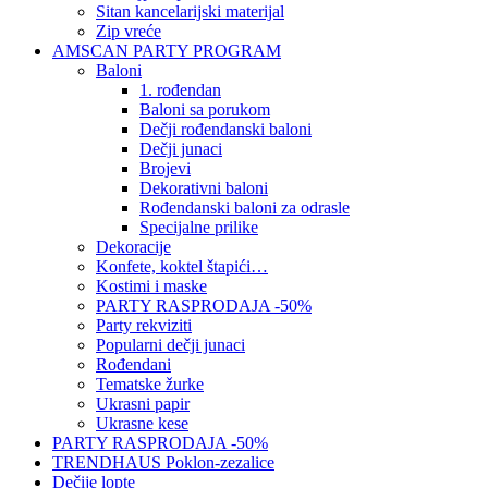
Sitan kancelarijski materijal
Zip vreće
AMSCAN PARTY PROGRAM
Baloni
1. rođendan
Baloni sa porukom
Dečji rođendanski baloni
Dečji junaci
Brojevi
Dekorativni baloni
Rođendanski baloni za odrasle
Specijalne prilike
Dekoracije
Konfete, koktel štapići…
Kostimi i maske
PARTY RASPRODAJA -50%
Party rekviziti
Popularni dečji junaci
Rođendani
Tematske žurke
Ukrasni papir
Ukrasne kese
PARTY RASPRODAJA -50%
TRENDHAUS Poklon-zezalice
Dečije lopte