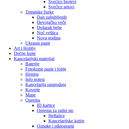
Svećice brojevi
Svećice setovi
Tematske žurke
Dan zaljubljenih
Devojačko veče
Dolazak bebe
Noć veštica
Nova godina
Ukrasni papir
Art i Hobby
Dečije lopte
Kancelarijski materijal
Baterije
Fotokopir papir i folije
Hemija
Info notesi
Kancelarija rasprodaja
Koverte
Mape
Oprema
ID kartice
Oprema za radni sto
Heftalice
Kancelarijske kutije
Oznake i piktogrami