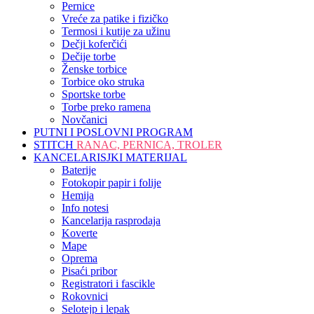
Pernice
Vreće za patike i fizičko
Termosi i kutije za užinu
Dečji koferčići
Dečije torbe
Ženske torbice
Torbice oko struka
Sportske torbe
Torbe preko ramena
Novčanici
PUTNI I POSLOVNI PROGRAM
STITCH
RANAC, PERNICA, TROLER
KANCELARISJKI MATERIJAL
Baterije
Fotokopir papir i folije
Hemija
Info notesi
Kancelarija rasprodaja
Koverte
Mape
Oprema
Pisaći pribor
Registratori i fascikle
Rokovnici
Selotejp i lepak