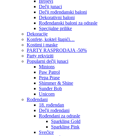
Brojevi
Dečji junaci
Dečji rođendanski baloni
Dekorativni baloni
Rođendanski baloni za odrasle
Specijalne prilike
Dekoracije
Konfete, koktel štapići…
Kostimi i maske
PARTY RASPRODAJA -50%
Party rekviziti
Popularni dečji junaci
Minions
Paw Patrol
Pepa Prase
Shimmer & Shine
Sunđer Bob
Unicorn
Rođendani
18. rođendan
Dečji rođendani
Rođendani za odrasle
Sparkling Gold
Sparkling Pink
Svećice