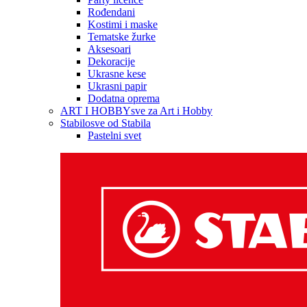
Rođendani
Kostimi i maske
Tematske žurke
Aksesoari
Dekoracije
Ukrasne kese
Ukrasni papir
Dodatna oprema
ART I HOBBY
sve za Art i Hobby
Stabilo
sve od Stabila
Pastelni svet