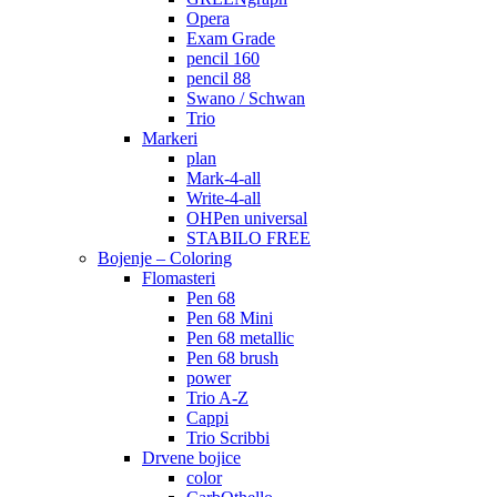
Opera
Exam Grade
pencil 160
pencil 88
Swano / Schwan
Trio
Markeri
plan
Mark-4-all
Write-4-all
OHPen universal
STABILO FREE
Bojenje – Coloring
Flomasteri
Pen 68
Pen 68 Mini
Pen 68 metallic
Pen 68 brush
power
Trio A-Z
Cappi
Trio Scribbi
Drvene bojice
color