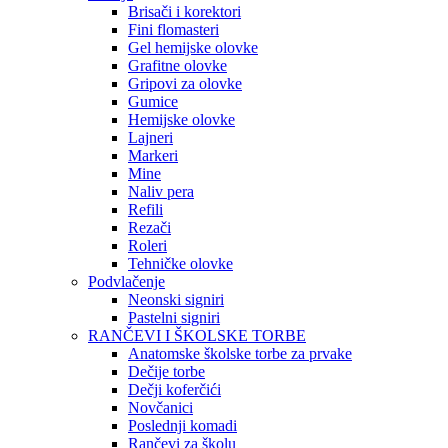
Brisači i korektori
Fini flomasteri
Gel hemijske olovke
Grafitne olovke
Gripovi za olovke
Gumice
Hemijske olovke
Lajneri
Markeri
Mine
Naliv pera
Refili
Rezači
Roleri
Tehničke olovke
Podvlačenje
Neonski signiri
Pastelni signiri
RANČEVI I ŠKOLSKE TORBE
Anatomske školske torbe za prvake
Dečije torbe
Dečji koferčići
Novčanici
Poslednji komadi
Rančevi za školu