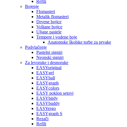
Refili
Bojenje
Flomasteri
Metalik flomasteri
Drvene bojice
Voštane bojice
Uljane pastele
Tempere i vodene boje
Anatomske školske torbe za prvake
Podvlačenje
Pastelni signiri
Neonski signiri
Za levoruke i desnoruke
EASYoriginal
EASYgel
EASYball
EASYgraph
EASYcolors
EASY poklon setovi
EASYbirdy
EASYbuddy
EASYergo
EASYgraph S
Rezači
Refili