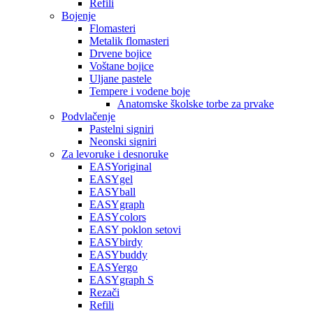
Refili
Bojenje
Flomasteri
Metalik flomasteri
Drvene bojice
Voštane bojice
Uljane pastele
Tempere i vodene boje
Anatomske školske torbe za prvake
Podvlačenje
Pastelni signiri
Neonski signiri
Za levoruke i desnoruke
EASYoriginal
EASYgel
EASYball
EASYgraph
EASYcolors
EASY poklon setovi
EASYbirdy
EASYbuddy
EASYergo
EASYgraph S
Rezači
Refili