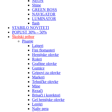
NEON
Shine
GREEN BOSS
NAVIGATOR
LUMINATOR
flash
STABILO NOVITETI
POPUST 30% – 50%
Školski pribor
Pisanje
Lajneri
Fini flomasteri
Hemijske olovke
Roleri
Grafitne olovke
Gumice
Gripovi za olovke
Markeri
Tehničke olovke
Mine
Rezači
Brisači i korektori
Gel hemijske olovke
Lenjiri
Naliv pera