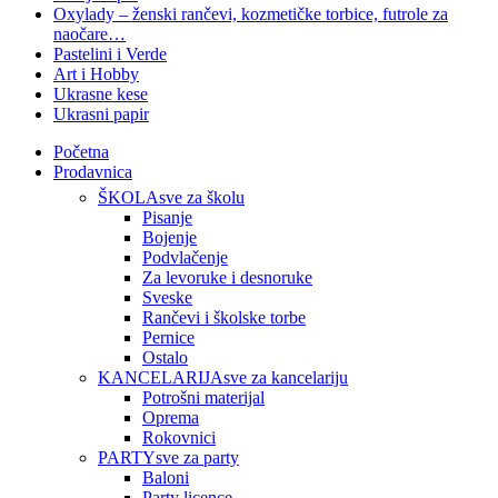
Oxylady – ženski rančevi, kozmetičke torbice, futrole za
naočare…
Pastelini i Verde
Art i Hobby
Ukrasne kese
Ukrasni papir
Početna
Prodavnica
ŠKOLA
sve za školu
Pisanje
Bojenje
Podvlačenje
Za levoruke i desnoruke
Sveske
Rančevi i školske torbe
Pernice
Ostalo
KANCELARIJA
sve za kancelariju
Potrošni materijal
Oprema
Rokovnici
PARTY
sve za party
Baloni
Party licence