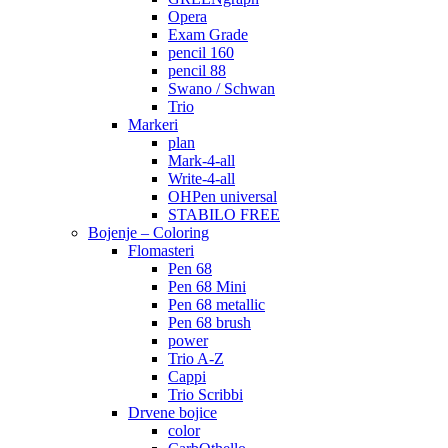
Opera
Exam Grade
pencil 160
pencil 88
Swano / Schwan
Trio
Markeri
plan
Mark-4-all
Write-4-all
OHPen universal
STABILO FREE
Bojenje – Coloring
Flomasteri
Pen 68
Pen 68 Mini
Pen 68 metallic
Pen 68 brush
power
Trio A-Z
Cappi
Trio Scribbi
Drvene bojice
color