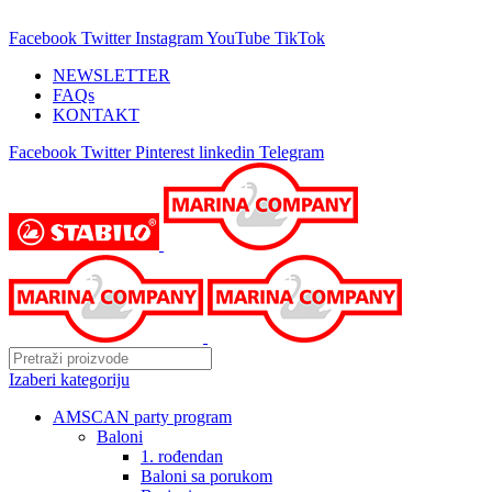
25 GODINA SA VAMA!
Facebook
Twitter
Instagram
YouTube
TikTok
NEWSLETTER
FAQs
KONTAKT
Facebook
Twitter
Pinterest
linkedin
Telegram
Izaberi kategoriju
AMSCAN party program
Baloni
1. rođendan
Baloni sa porukom