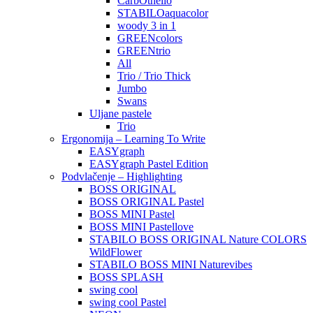
CarbOthello
STABILOaquacolor
woody 3 in 1
GREENcolors
GREENtrio
All
Trio / Trio Thick
Jumbo
Swans
Uljane pastele
Trio
Ergonomija – Learning To Write
EASYgraph
EASYgraph Pastel Edition
Podvlačenje – Highlighting
BOSS ORIGINAL
BOSS ORIGINAL Pastel
BOSS MINI Pastel
BOSS MINI Pastellove
STABILO BOSS ORIGINAL Nature COLORS
WildFlower
STABILO BOSS MINI Naturevibes
BOSS SPLASH
swing cool
swing cool Pastel