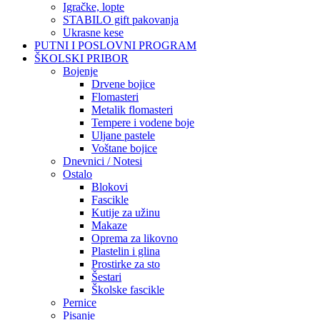
Igračke, lopte
STABILO gift pakovanja
Ukrasne kese
PUTNI I POSLOVNI PROGRAM
ŠKOLSKI PRIBOR
Bojenje
Drvene bojice
Flomasteri
Metalik flomasteri
Tempere i vodene boje
Uljane pastele
Voštane bojice
Dnevnici / Notesi
Ostalo
Blokovi
Fascikle
Kutije za užinu
Makaze
Oprema za likovno
Plastelin i glina
Prostirke za sto
Šestari
Školske fascikle
Pernice
Pisanje