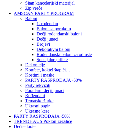
Sitan kancelarijski materijal
Zip vreće
AMSCAN PARTY PROGRAM
Baloni
1. rođendan
Baloni sa porukom
Dečji rođendanski baloni
Dečji junaci
Brojevi
Dekorativni baloni
Rođendanski baloni za odrasle
Specijalne prilike
Dekoracije
Konfete, koktel štapići…
Kostimi i maske
PARTY RASPRODAJA -50%
Party rekviziti
Popularni dečji junaci
Rođendani
Tematske žurke
Ukrasni papir
Ukrasne kese
PARTY RASPRODAJA -50%
TRENDHAUS Poklon-zezalice
Dečije lopte