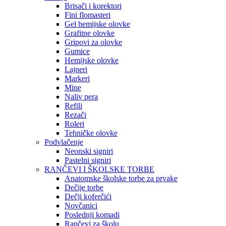
Brisači i korektori
Fini flomasteri
Gel hemijske olovke
Grafitne olovke
Gripovi za olovke
Gumice
Hemijske olovke
Lajneri
Markeri
Mine
Naliv pera
Refili
Rezači
Roleri
Tehničke olovke
Podvlačenje
Neonski signiri
Pastelni signiri
RANČEVI I ŠKOLSKE TORBE
Anatomske školske torbe za prvake
Dečije torbe
Dečji koferčići
Novčanici
Poslednji komadi
Rančevi za školu