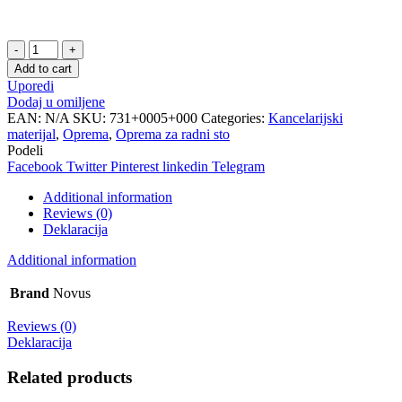
Lampa
na
Add to cart
zglobnom
Uporedi
drzacu
Dodaj u omiljene
deluxe
EAN:
N/A
SKU:
731+0005+000
Categories:
Kancelarijski
I
materijal
,
Oprema
,
Oprema za radni sto
siva
Podeli
quantity
Facebook
Twitter
Pinterest
linkedin
Telegram
Additional information
Reviews (0)
Deklaracija
Additional information
Brand
Novus
Reviews (0)
Deklaracija
Related products