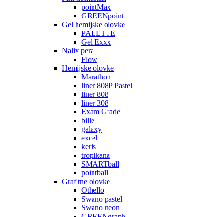
pointMax
GREENpoint
Gel hemijske olovke
PALETTE
Gel Exxx
Naliv pera
Flow
Hemijske olovke
Marathon
liner 808P Pastel
liner 808
liner 308
Exam Grade
bille
galaxy
excel
keris
tropikana
SMARTball
pointball
Grafitne olovke
Othello
Swano pastel
Swano neon
GREENgraph