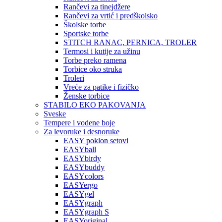
Rančevi za tinejdžere
Rančevi za vrtić i predškolsko
Školske torbe
Sportske torbe
STITCH RANAC, PERNICA, TROLER
Termosi i kutije za užinu
Torbe preko ramena
Torbice oko struka
Troleri
Vreće za patike i fizičko
Ženske torbice
STABILO EKO PAKOVANJA
Sveske
Tempere i vodene boje
Za levoruke i desnoruke
EASY poklon setovi
EASYball
EASYbirdy
EASYbuddy
EASYcolors
EASYergo
EASYgel
EASYgraph
EASYgraph S
EASYoriginal