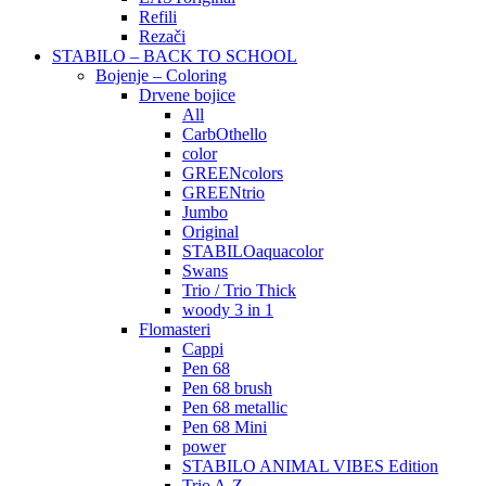
Refili
Rezači
STABILO – BACK TO SCHOOL
Bojenje – Coloring
Drvene bojice
All
CarbOthello
color
GREENcolors
GREENtrio
Jumbo
Original
STABILOaquacolor
Swans
Trio / Trio Thick
woody 3 in 1
Flomasteri
Cappi
Pen 68
Pen 68 brush
Pen 68 metallic
Pen 68 Mini
power
STABILO ANIMAL VIBES Edition
Trio A-Z