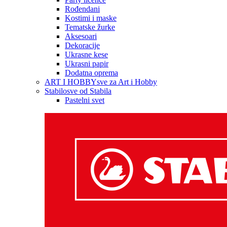
Rođendani
Kostimi i maske
Tematske žurke
Aksesoari
Dekoracije
Ukrasne kese
Ukrasni papir
Dodatna oprema
ART I HOBBY
sve za Art i Hobby
Stabilo
sve od Stabila
Pastelni svet