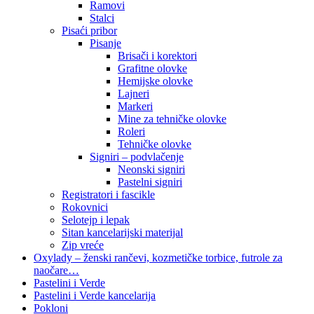
Ramovi
Stalci
Pisaći pribor
Pisanje
Brisači i korektori
Grafitne olovke
Hemijske olovke
Lajneri
Markeri
Mine za tehničke olovke
Roleri
Tehničke olovke
Signiri – podvlačenje
Neonski signiri
Pastelni signiri
Registratori i fascikle
Rokovnici
Selotejp i lepak
Sitan kancelarijski materijal
Zip vreće
Oxylady – ženski rančevi, kozmetičke torbice, futrole za
naočare…
Pastelini i Verde
Pastelini i Verde kancelarija
Pokloni