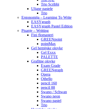
Trio Scribbi
Uljane pastele
Trio
Ergonomija – Learning To Write
EASYgraph
EASYgraph Pastel Edition
Pisanje – Writting
Fini flomasteri
GREENpoint
pointMax
Gel hemijske olovke
Gel Exxx
PALETTE
Grafitne olovke
Exam Grade
GREENgraph
Opera
Othello
pencil 160
pencil 88
Swano / Schwan
Swano neon
Swano pastel
Trio