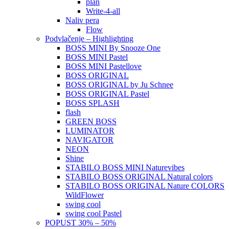
plan
Write-4-all
Naliv pera
Flow
Podvlačenje – Highlighting
BOSS MINI By Snooze One
BOSS MINI Pastel
BOSS MINI Pastellove
BOSS ORIGINAL
BOSS ORIGINAL by Ju Schnee
BOSS ORIGINAL Pastel
BOSS SPLASH
flash
GREEN BOSS
LUMINATOR
NAVIGATOR
NEON
Shine
STABILO BOSS MINI Naturevibes
STABILO BOSS ORIGINAL Natural colors
STABILO BOSS ORIGINAL Nature COLORS
WildFlower
swing cool
swing cool Pastel
POPUST 30% – 50%