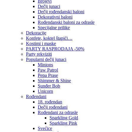
Brojevi
Dečji junaci
Dečji rođendanski baloni
Dekorativni baloni
Rođendanski baloni za odrasle
Specijalne prilike
Dekoracije
Konfete, koktel štapići…
Kostimi i maske
PARTY RASPRODAJA -50%
Party rekviziti
Popularni dečji junaci
Minions
Paw Patrol
Pepa Prase
Shimmer & Shine
Sunđer Bob
Unicorn
Rođendani
18. rođendan
Dečji rođendani
Rođendani za odrasle
Sparkling Gold
Sparkling Pink
Svećice