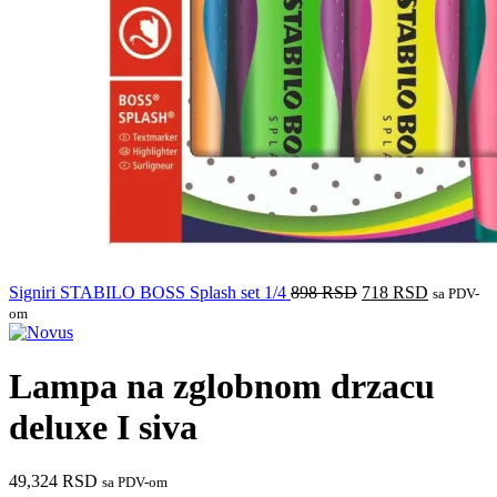
Signiri STABILO BOSS Splash set 1/4
898
RSD
718
RSD
sa PDV-
om
Lampa na zglobnom drzacu
deluxe I siva
49,324
RSD
sa PDV-om