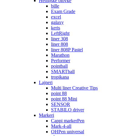
Hemijske olovke
bille
Exam Grade
excel
galaxy
keris
LeftRight
liner 308
liner 808
liner 808P Pastel
Marathon
Performer
pointball
SMARTball
tropikana
Lajneri
Multi liner Creative Tips
point 88
point 88 Mini
SENSOR
STABILO driver
Markeri
Cappi markerPen
Mark-4-all
OHPen universal