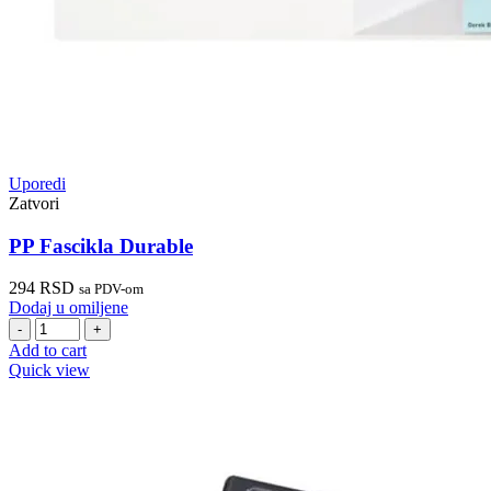
Uporedi
Zatvori
PP Fascikla Durable
294
RSD
sa PDV-om
Dodaj u omiljene
PP
Fascikla
Add to cart
Durable
Quick view
quantity