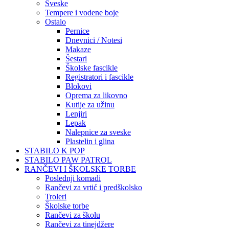
Sveske
Tempere i vodene boje
Ostalo
Pernice
Dnevnici / Notesi
Makaze
Šestari
Školske fascikle
Registratori i fascikle
Blokovi
Oprema za likovno
Kutije za užinu
Lenjiri
Lepak
Nalepnice za sveske
Plastelin i glina
STABILO K POP
STABILO PAW PATROL
RANČEVI I ŠKOLSKE TORBE
Poslednji komadi
Rančevi za vrtić i predškolsko
Troleri
Školske torbe
Rančevi za školu
Rančevi za tinejdžere