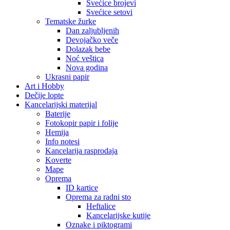
Svećice brojevi
Svećice setovi
Tematske žurke
Dan zaljubljenih
Devojačko veče
Dolazak bebe
Noć veštica
Nova godina
Ukrasni papir
Art i Hobby
Dečije lopte
Kancelarijski materijal
Baterije
Fotokopir papir i folije
Hemija
Info notesi
Kancelarija rasprodaja
Koverte
Mape
Oprema
ID kartice
Oprema za radni sto
Heftalice
Kancelarijske kutije
Oznake i piktogrami