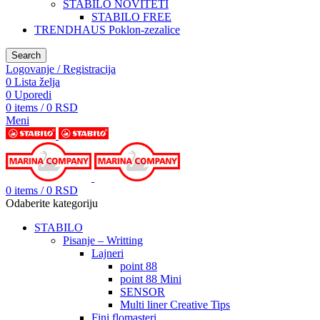
STABILO NOVITETI
STABILO FREE
TRENDHAUS Poklon-zezalice
Search
Logovanje / Registracija
0
Lista želja
0
Uporedi
0
items
/
0
RSD
Meni
0
items
/
0
RSD
Odaberite kategoriju
STABILO
Pisanje – Writting
Lajneri
point 88
point 88 Mini
SENSOR
Multi liner Creative Tips
Fini flomasteri