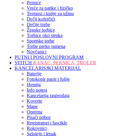
Pernice
Vreće za patike i fizičko
Termosi i kutije za užinu
Dečji koferčići
Dečije torbe
Ženske torbice
Torbice oko struka
Sportske torbe
Torbe preko ramena
Novčanici
PUTNI I POSLOVNI PROGRAM
STITCH
RANAC, PERNICA, TROLER
KANCELARISJKI MATERIJAL
Baterije
Fotokopir papir i folije
Hemija
Info notesi
Kancelarija rasprodaja
Koverte
Mape
Oprema
Pisaći pribor
Registratori i fascikle
Rokovnici
Selotejp i lepak