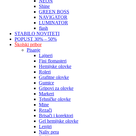
NEON
Shine
GREEN BOSS
NAVIGATOR
LUMINATOR
flash
STABILO NOVITETI
POPUST 30% – 50%
Školski pribor
Pisanje
Lajneri
Fini flomasteri
Hemijske olovke
Roleri
Grafitne olovke
Gumice
Gripovi za olovke
Markeri
Tehničke olovke
Mine
Rezači
Brisači i korektori
Gel hemijske olovke
Lenjiri
Naliv pera