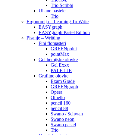
Trio Scribbi
Uljane pastele
Trio
Ergonomija – Learning To Write
EASYgraph
EASYgraph Pastel Edition
Pisanje – Writting
Fini flomasteri
GREENpoint
pointMax
Gel hemijske olovke
Gel Exxx
PALETTE
Grafitne olovke
Exam Grade
GREENgraph
Opera
Othello
pencil 160
pencil 88
Swano / Schwan
Swano neon
Swano pastel
Trio