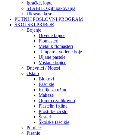
Igračke, lopte
STABILO gift pakovanja
Ukrasne kese
PUTNI I POSLOVNI PROGRAM
ŠKOLSKI PRIBOR
Bojenje
Drvene bojice
Flomasteri
Metalik flomasteri
Tempere i vodene boje
Uljane pastele
Voštane bojice
Dnevnici / Notesi
Ostalo
Blokovi
Fascikle
Kutije za užinu
Makaze
Oprema za likovno
Plastelin i glina
Prostirke za sto
Šestari
Školske fascikle
Pernice
Pisanje