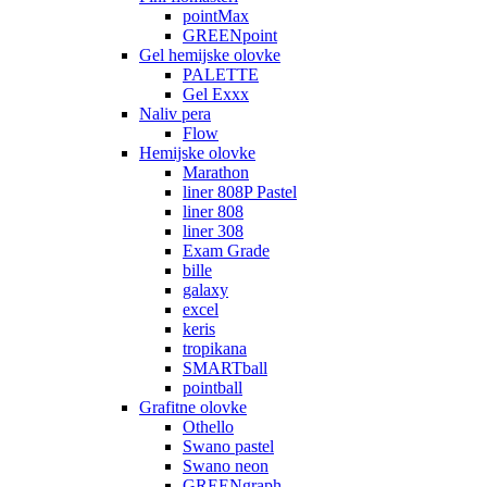
pointMax
GREENpoint
Gel hemijske olovke
PALETTE
Gel Exxx
Naliv pera
Flow
Hemijske olovke
Marathon
liner 808P Pastel
liner 808
liner 308
Exam Grade
bille
galaxy
excel
keris
tropikana
SMARTball
pointball
Grafitne olovke
Othello
Swano pastel
Swano neon
GREENgraph