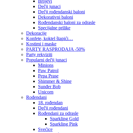
Brojevi
Dečji junaci
Dečji rođendanski baloni
Dekorativni baloni
Rođendanski baloni za odrasle
Specijalne prilike
Dekoracije
Konfete, koktel štapići…
Kostimi i maske
PARTY RASPRODAJA -50%
Party rekviziti
Popularni dečji junaci
Minions
Paw Patrol
Pepa Prase
Shimmer & Shine
Sunđer Bob
Unicorn
Rođendani
18. rođendan
Dečji rođendani
Rođendani za odrasle
Sparkling Gold
Sparkling Pink
Svećice