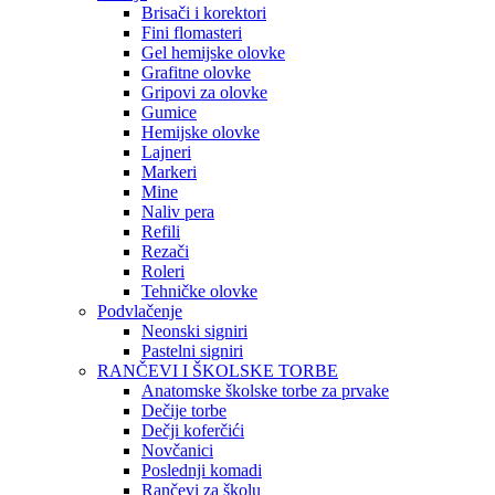
Brisači i korektori
Fini flomasteri
Gel hemijske olovke
Grafitne olovke
Gripovi za olovke
Gumice
Hemijske olovke
Lajneri
Markeri
Mine
Naliv pera
Refili
Rezači
Roleri
Tehničke olovke
Podvlačenje
Neonski signiri
Pastelni signiri
RANČEVI I ŠKOLSKE TORBE
Anatomske školske torbe za prvake
Dečije torbe
Dečji koferčići
Novčanici
Poslednji komadi
Rančevi za školu