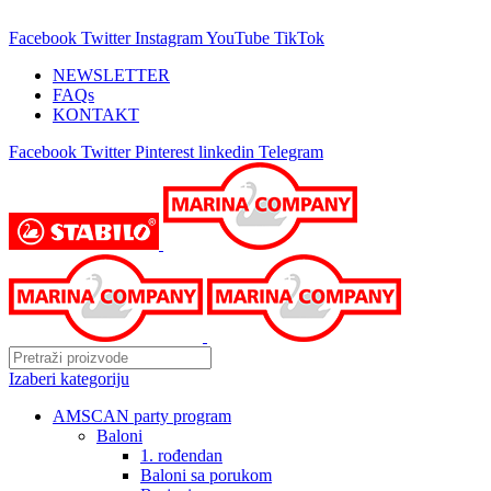
25 GODINA SA VAMA!
Facebook
Twitter
Instagram
YouTube
TikTok
NEWSLETTER
FAQs
KONTAKT
Facebook
Twitter
Pinterest
linkedin
Telegram
Izaberi kategoriju
AMSCAN party program
Baloni
1. rođendan
Baloni sa porukom