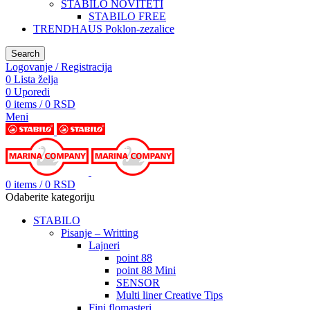
STABILO NOVITETI
STABILO FREE
TRENDHAUS Poklon-zezalice
Search
Logovanje / Registracija
0
Lista želja
0
Uporedi
0
items
/
0
RSD
Meni
0
items
/
0
RSD
Odaberite kategoriju
STABILO
Pisanje – Writting
Lajneri
point 88
point 88 Mini
SENSOR
Multi liner Creative Tips
Fini flomasteri