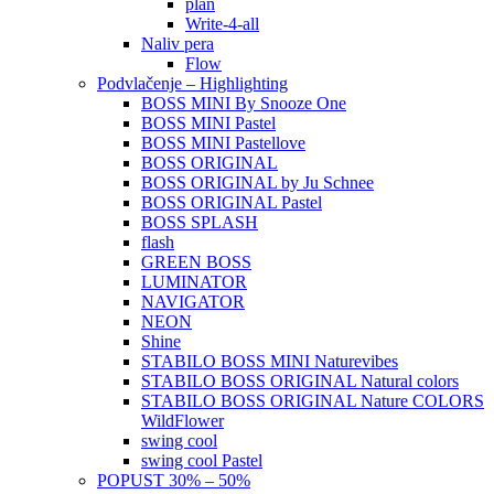
plan
Write-4-all
Naliv pera
Flow
Podvlačenje – Highlighting
BOSS MINI By Snooze One
BOSS MINI Pastel
BOSS MINI Pastellove
BOSS ORIGINAL
BOSS ORIGINAL by Ju Schnee
BOSS ORIGINAL Pastel
BOSS SPLASH
flash
GREEN BOSS
LUMINATOR
NAVIGATOR
NEON
Shine
STABILO BOSS MINI Naturevibes
STABILO BOSS ORIGINAL Natural colors
STABILO BOSS ORIGINAL Nature COLORS
WildFlower
swing cool
swing cool Pastel
POPUST 30% – 50%