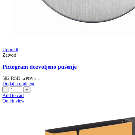
Uporedi
Zatvori
Pictogram dozvoljeno pušenje
582
RSD
sa PDV-om
Dodaj u omiljene
Pictogram
dozvoljeno
Add to cart
pušenje
Quick view
quantity