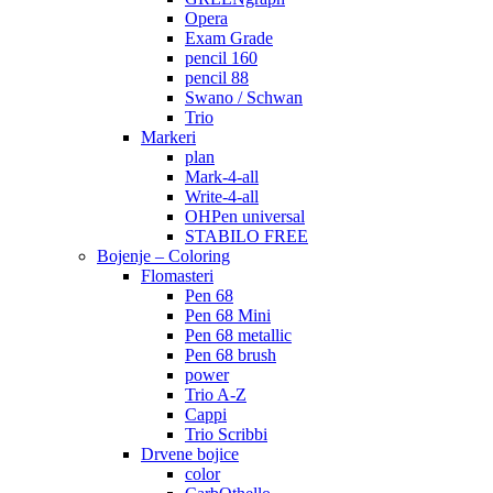
Opera
Exam Grade
pencil 160
pencil 88
Swano / Schwan
Trio
Markeri
plan
Mark-4-all
Write-4-all
OHPen universal
STABILO FREE
Bojenje – Coloring
Flomasteri
Pen 68
Pen 68 Mini
Pen 68 metallic
Pen 68 brush
power
Trio A-Z
Cappi
Trio Scribbi
Drvene bojice
color