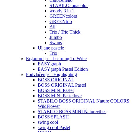
CarbOthello
STABILOaquacolor
woody 3 in 1
GREENcolors
GREENtrio
All
Trio / Trio Thick
Jumbo
Swans
Uljane pastele
Trio
Ergonomija – Learning To Write
EASYgraph
EASYgraph Pastel Edition
Podvlačenje – Highlighting
BOSS ORIGINAL
BOSS ORIGINAL Pastel
BOSS MINI Pastel
BOSS MINI Pastellove
STABILO BOSS ORIGINAL Nature COLORS
WildFlower
STABILO BOSS MINI Naturevibes
BOSS SPLASH
swing cool
swing cool Pastel