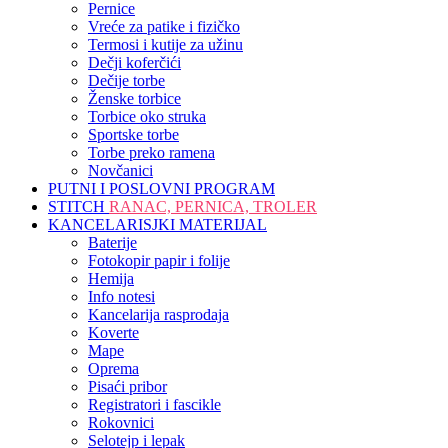
Pernice
Vreće za patike i fizičko
Termosi i kutije za užinu
Dečji koferčići
Dečije torbe
Ženske torbice
Torbice oko struka
Sportske torbe
Torbe preko ramena
Novčanici
PUTNI I POSLOVNI PROGRAM
STITCH
RANAC, PERNICA, TROLER
KANCELARISJKI MATERIJAL
Baterije
Fotokopir papir i folije
Hemija
Info notesi
Kancelarija rasprodaja
Koverte
Mape
Oprema
Pisaći pribor
Registratori i fascikle
Rokovnici
Selotejp i lepak