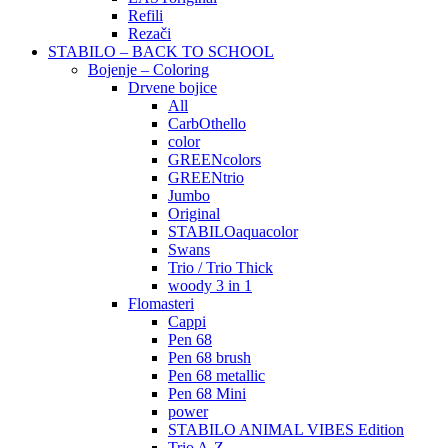
Refili
Rezači
STABILO – BACK TO SCHOOL
Bojenje – Coloring
Drvene bojice
All
CarbOthello
color
GREENcolors
GREENtrio
Jumbo
Original
STABILOaquacolor
Swans
Trio / Trio Thick
woody 3 in 1
Flomasteri
Cappi
Pen 68
Pen 68 brush
Pen 68 metallic
Pen 68 Mini
power
STABILO ANIMAL VIBES Edition
Trio A-Z