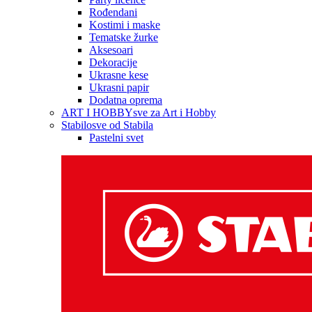
Rođendani
Kostimi i maske
Tematske žurke
Aksesoari
Dekoracije
Ukrasne kese
Ukrasni papir
Dodatna oprema
ART I HOBBY
sve za Art i Hobby
Stabilo
sve od Stabila
Pastelni svet