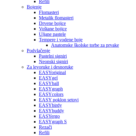
Refili
Bojenje
Flomasteri
Metalik flomasteri
Drvene bojice
Voštane bojice
Uljane pastele
Tempere i vodene boje
Anatomske školske torbe za prvake
Podvlačenje
Pastelni signiri
Neonski signiri
Za levoruke i desnoruke
EASYoriginal
EASYgel
EASYball
EASYgraph
EASYcolors
EASY poklon setovi
EASYbirdy
EASYbuddy
EASYergo
EASYgraph S
Rezači
Refili