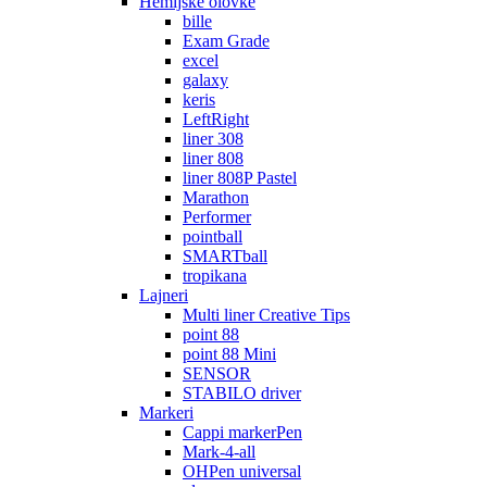
Hemijske olovke
bille
Exam Grade
excel
galaxy
keris
LeftRight
liner 308
liner 808
liner 808P Pastel
Marathon
Performer
pointball
SMARTball
tropikana
Lajneri
Multi liner Creative Tips
point 88
point 88 Mini
SENSOR
STABILO driver
Markeri
Cappi markerPen
Mark-4-all
OHPen universal