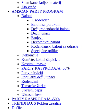
Sitan kancelarijski materijal
Zip vreće
AMSCAN PARTY PROGRAM
Baloni
1. rođendan
Baloni sa porukom
Dečji rođendanski baloni
Dečji junaci
Brojevi
Dekorativni baloni
Rođendanski baloni za odrasle
Specijalne prilike
Dekoracije
Konfete, koktel štapići…
Kostimi i maske
PARTY RASPRODAJA -50%
Party rekviziti
Popularni dečji junaci
Rođendani
Tematske žurke
Ukrasni papir
Ukrasne kese
PARTY RASPRODAJA -50%
TRENDHAUS Poklon-zezalice
Dečije lopte