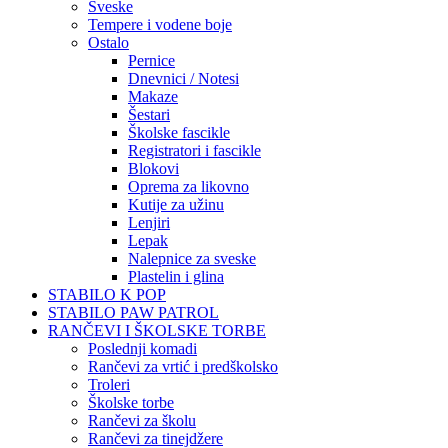
Sveske
Tempere i vodene boje
Ostalo
Pernice
Dnevnici / Notesi
Makaze
Šestari
Školske fascikle
Registratori i fascikle
Blokovi
Oprema za likovno
Kutije za užinu
Lenjiri
Lepak
Nalepnice za sveske
Plastelin i glina
STABILO K POP
STABILO PAW PATROL
RANČEVI I ŠKOLSKE TORBE
Poslednji komadi
Rančevi za vrtić i predškolsko
Troleri
Školske torbe
Rančevi za školu
Rančevi za tinejdžere