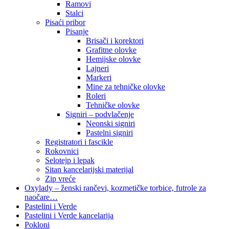
Ramovi
Stalci
Pisaći pribor
Pisanje
Brisači i korektori
Grafitne olovke
Hemijske olovke
Lajneri
Markeri
Mine za tehničke olovke
Roleri
Tehničke olovke
Signiri – podvlačenje
Neonski signiri
Pastelni signiri
Registratori i fascikle
Rokovnici
Selotejp i lepak
Sitan kancelarijski materijal
Zip vreće
Oxylady – ženski rančevi, kozmetičke torbice, futrole za
naočare…
Pastelini i Verde
Pastelini i Verde kancelarija
Pokloni