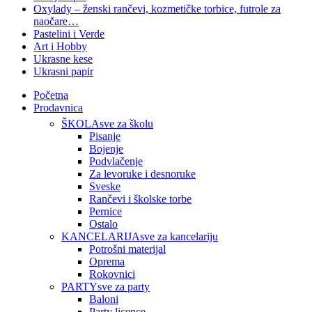
Oxylady – ženski rančevi, kozmetičke torbice, futrole za
naočare…
Pastelini i Verde
Art i Hobby
Ukrasne kese
Ukrasni papir
Početna
Prodavnica
ŠKOLA
sve za školu
Pisanje
Bojenje
Podvlačenje
Za levoruke i desnoruke
Sveske
Rančevi i školske torbe
Pernice
Ostalo
KANCELARIJA
sve za kancelariju
Potrošni materijal
Oprema
Rokovnici
PARTY
sve za party
Baloni
Party licence