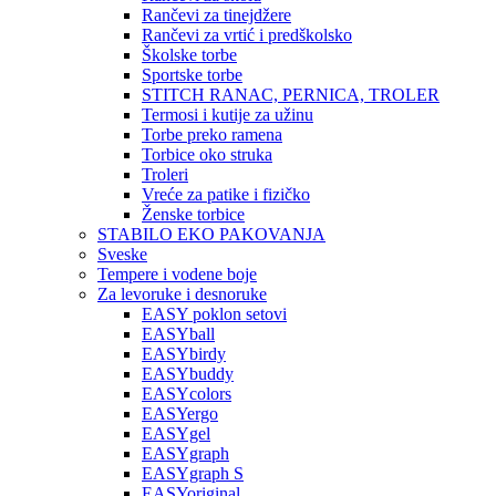
Rančevi za tinejdžere
Rančevi za vrtić i predškolsko
Školske torbe
Sportske torbe
STITCH RANAC, PERNICA, TROLER
Termosi i kutije za užinu
Torbe preko ramena
Torbice oko struka
Troleri
Vreće za patike i fizičko
Ženske torbice
STABILO EKO PAKOVANJA
Sveske
Tempere i vodene boje
Za levoruke i desnoruke
EASY poklon setovi
EASYball
EASYbirdy
EASYbuddy
EASYcolors
EASYergo
EASYgel
EASYgraph
EASYgraph S
EASYoriginal