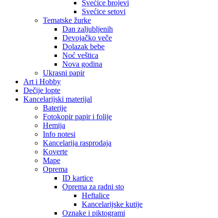
Svećice brojevi
Svećice setovi
Tematske žurke
Dan zaljubljenih
Devojačko veče
Dolazak bebe
Noć veštica
Nova godina
Ukrasni papir
Art i Hobby
Dečije lopte
Kancelarijski materijal
Baterije
Fotokopir papir i folije
Hemija
Info notesi
Kancelarija rasprodaja
Koverte
Mape
Oprema
ID kartice
Oprema za radni sto
Heftalice
Kancelarijske kutije
Oznake i piktogrami