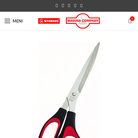
0
MENI