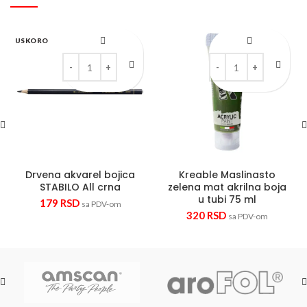
USKORO
Drvena akvarel bojica STABILO All crna quantity
Kreable Maslinasto zele
Drvena akvarel bojica
Kreable Maslinasto
STABILO All crna
zelena mat akrilna boja
u tubi 75 ml
179
RSD
sa PDV-om
320
RSD
sa PDV-om