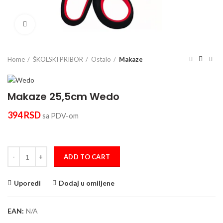
Click to enlarge
Home
ŠKOLSKI PRIBOR
Ostalo
Makaze
Makaze 25,5cm Wedo
394
RSD
sa PDV-om
Makaze 25,5cm Wedo quantity
ADD TO CART
Uporedi
Dodaj u omiljene
EAN:
N/A