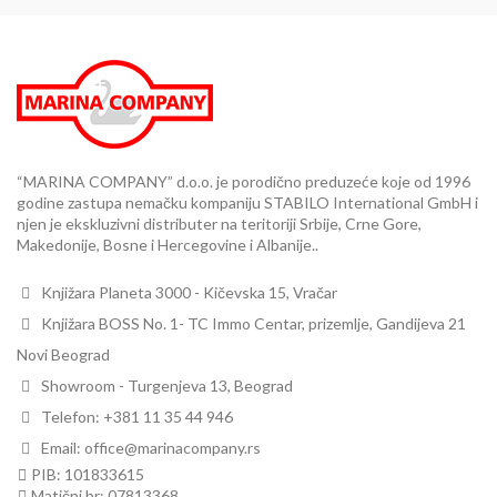
“MARINA COMPANY” d.o.o. je porodično preduzeće koje od 1996
godine zastupa nemačku kompaniju STABILO International GmbH i
njen je ekskluzivni distributer na teritoriji Srbije, Crne Gore,
Makedonije, Bosne i Hercegovine i Albanije..
Knjižara Planeta 3000 - Kičevska 15, Vračar
Knjižara BOSS No. 1- TC Immo Centar, prizemlje, Gandijeva 21
Novi Beograd
Showroom - Turgenjeva 13, Beograd
Telefon: +381 11 35 44 946
Email: office@marinacompany.rs
PIB: 101833615
Matični br: 07813368