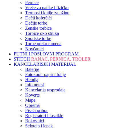
Pernice
Vreće za patike i fizičko
Termosi i kutije za užinu
Dečji koferčići
Dečije torbe
Ženske torbice
Torbice oko struka
Sportske torbe
Torbe preko ramena
Novčanici
PUTNI I POSLOVNI PROGRAM
STITCH
RANAC, PERNICA, TROLER
KANCELARISJKI MATERIJAL
Baterije
Fotokopir papir i folije
Hemija
Info notesi
Kancelarija rasprodaja
Koverte
Mape
Oprema
Pisaći pribor
Registratori i fascikle
Rokovnici
Selotejp i lepak