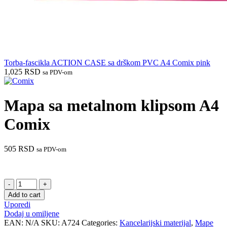
Torba-fascikla ACTION CASE sa drškom PVC A4 Comix pink
1,025
RSD
sa PDV-om
Mapa sa metalnom klipsom A4
Comix
505
RSD
sa PDV-om
Mapa
sa
Add to cart
metalnom
Uporedi
klipsom
Dodaj u omiljene
A4
EAN:
N/A
SKU:
A724
Categories:
Kancelarijski materijal
,
Mape