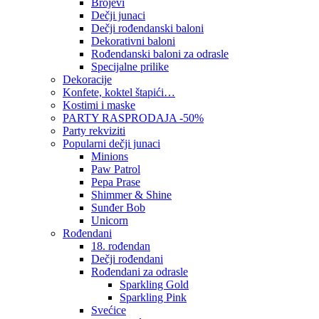
Brojevi
Dečji junaci
Dečji rođendanski baloni
Dekorativni baloni
Rođendanski baloni za odrasle
Specijalne prilike
Dekoracije
Konfete, koktel štapići…
Kostimi i maske
PARTY RASPRODAJA -50%
Party rekviziti
Popularni dečji junaci
Minions
Paw Patrol
Pepa Prase
Shimmer & Shine
Sunđer Bob
Unicorn
Rođendani
18. rođendan
Dečji rođendani
Rođendani za odrasle
Sparkling Gold
Sparkling Pink
Svećice