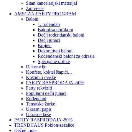
Sitan kancelarijski materijal
Zip vreće
AMSCAN PARTY PROGRAM
Baloni
1. rođendan
Baloni sa porukom
Dečji rođendanski baloni
Dečji junaci
Brojevi
Dekorativni baloni
Rođendanski baloni za odrasle
Specijalne prilike
Dekoracije
Konfete, koktel štapići…
Kostimi i maske
PARTY RASPRODAJA -50%
Party rekviziti
Popularni dečji junaci
Rođendani
Tematske žurke
Ukrasni papir
Ukrasne kese
PARTY RASPRODAJA -50%
TRENDHAUS Poklon-zezalice
Dečije lopte