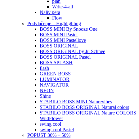
plan
Write-4-all
Naliv pera
Flow
Podvlačenje – Highlighting
BOSS MINI By Snooze One
BOSS MINI Pastel
BOSS MINI Pastellove
BOSS ORIGINAL
BOSS ORIGINAL by Ju Schnee
BOSS ORIGINAL Pastel
BOSS SPLASH
flash
GREEN BOSS
LUMINATOR
NAVIGATOR
NEON
Shine
STABILO BOSS MINI Naturevibes
STABILO BOSS ORIGINAL Natural colors
STABILO BOSS ORIGINAL Nature COLORS
WildFlower
swing cool
swing cool Pastel
POPUST 30% – 50%