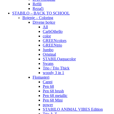
Refili
Rezači
STABILO – BACK TO SCHOOL
Bojenje – Coloring
Drvene bojice
All
CarbOthello
color
GREENcolors
GREENtrio
Jumbo
Original
STABILOaquacolor
Swans
Trio / Trio Thick
woody 3 in 1
Flomasteri
Cappi
Pen 68
Pen 68 brush
Pen 68 metallic
Pen 68 Mini
power
STABILO ANIMAL VIBES Edition
Trio A-Z