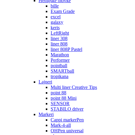
Hemijske olovke
bille
Exam Grade
excel
galaxy
keris
LeftRight
liner 308
liner 808
liner 808P Pastel
Marathon
Performer
pointball
SMARTball
tropikana
Lajneri
Multi liner Creative Tips
point 88
point 88 Mini
SENSOR
STABILO driver
Markeri
Cappi markerPen
Mark-4-all
OHPen universal