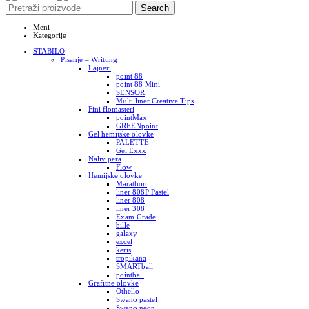
Search
Meni
Kategorije
STABILO
Pisanje – Writting
Lajneri
point 88
point 88 Mini
SENSOR
Multi liner Creative Tips
Fini flomasteri
pointMax
GREENpoint
Gel hemijske olovke
PALETTE
Gel Exxx
Naliv pera
Flow
Hemijske olovke
Marathon
liner 808P Pastel
liner 808
liner 308
Exam Grade
bille
galaxy
excel
keris
tropikana
SMARTball
pointball
Grafitne olovke
Othello
Swano pastel
Swano neon