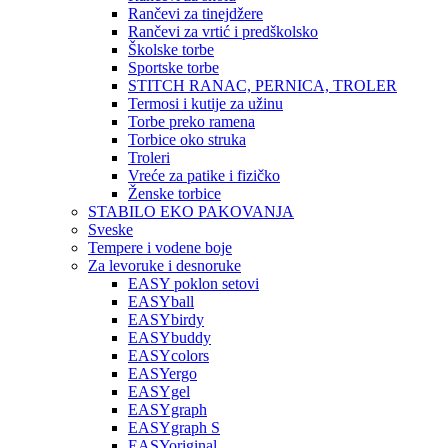
Rančevi za tinejdžere
Rančevi za vrtić i predškolsko
Školske torbe
Sportske torbe
STITCH RANAC, PERNICA, TROLER
Termosi i kutije za užinu
Torbe preko ramena
Torbice oko struka
Troleri
Vreće za patike i fizičko
Ženske torbice
STABILO EKO PAKOVANJA
Sveske
Tempere i vodene boje
Za levoruke i desnoruke
EASY poklon setovi
EASYball
EASYbirdy
EASYbuddy
EASYcolors
EASYergo
EASYgel
EASYgraph
EASYgraph S
EASYoriginal