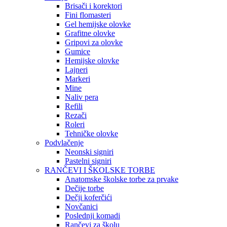
Brisači i korektori
Fini flomasteri
Gel hemijske olovke
Grafitne olovke
Gripovi za olovke
Gumice
Hemijske olovke
Lajneri
Markeri
Mine
Naliv pera
Refili
Rezači
Roleri
Tehničke olovke
Podvlačenje
Neonski signiri
Pastelni signiri
RANČEVI I ŠKOLSKE TORBE
Anatomske školske torbe za prvake
Dečije torbe
Dečji koferčići
Novčanici
Poslednji komadi
Rančevi za školu