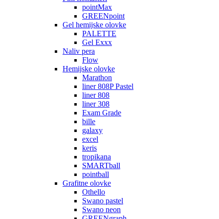
pointMax
GREENpoint
Gel hemijske olovke
PALETTE
Gel Exxx
Naliv pera
Flow
Hemijske olovke
Marathon
liner 808P Pastel
liner 808
liner 308
Exam Grade
bille
galaxy
excel
keris
tropikana
SMARTball
pointball
Grafitne olovke
Othello
Swano pastel
Swano neon
GREENgraph