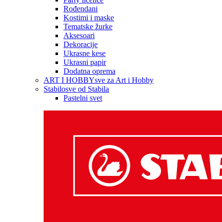
Rođendani
Kostimi i maske
Tematske žurke
Aksesoari
Dekoracije
Ukrasne kese
Ukrasni papir
Dodatna oprema
ART I HOBBY
sve za Art i Hobby
Stabilo
sve od Stabila
Pastelni svet