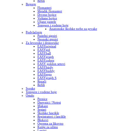
Refili
Bojenje
Flomasteri
Metalik flomasteri
Drvene bojice
Voštane bojice
Uljane pastele
Tempere i vodene boje
Anatomske školske torbe za prvake
Podvlačenje
Pastelni signiri
Neonski signiri
Za levoruke i desnoruke
EASYoriginal
EASYgel
EASYball
EASYgraph
EASYcolors
EASY poklon setovi
EASYbirdy
EASYbuddy
EASYergo
EASYgraph S
Rezači
Refili
Sveske
Tempere i vodene boje
Ostalo
Pernice
Dnevnici / Notesi
Makaze
Šestari
Školske fascikle
Registratori i fascikle
Blokovi
Oprema za likovno
Kutije za užinu
Lenjiri