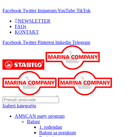
25 GODINA SA VAMA!
Facebook
Twitter
Instagram
YouTube
TikTok
NEWSLETTER
FAQs
KONTAKT
Facebook
Twitter
Pinterest
linkedin
Telegram
Izaberi kategoriju
AMSCAN party program
Baloni
1. rođendan
Baloni sa porukom