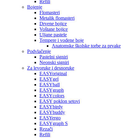
Refili
Bojenje
Flomasteri
Metalik flomasteri
Drvene bojice
Voštane bojice
Uljane pastele
Tempere i vodene boje
Anatomske školske torbe za prvake
Podvlačenje
Pastelni signiri
Neonski signiri
Za levoruke i desnoruke
EASYoriginal
EASYgel
EASYball
EASYgraph
EASYcolors
EASY poklon setovi
EASYbirdy
EASYbuddy
EASYergo
EASYgraph S
Rezači
Refili