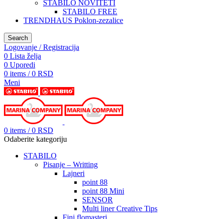
STABILO NOVITETI
STABILO FREE
TRENDHAUS Poklon-zezalice
Search
Logovanje / Registracija
0
Lista želja
0
Uporedi
0
items
/
0
RSD
Meni
0
items
/
0
RSD
Odaberite kategoriju
STABILO
Pisanje – Writting
Lajneri
point 88
point 88 Mini
SENSOR
Multi liner Creative Tips
Fini flomasteri