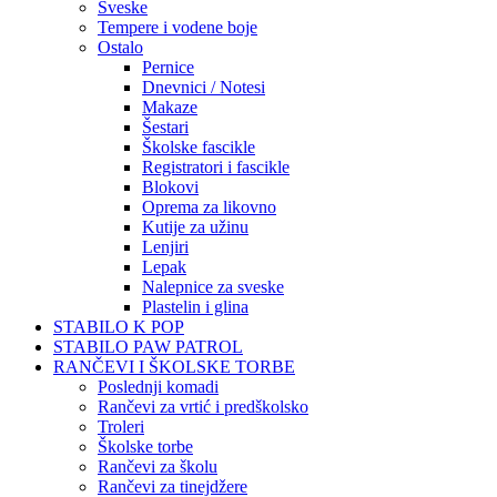
Sveske
Tempere i vodene boje
Ostalo
Pernice
Dnevnici / Notesi
Makaze
Šestari
Školske fascikle
Registratori i fascikle
Blokovi
Oprema za likovno
Kutije za užinu
Lenjiri
Lepak
Nalepnice za sveske
Plastelin i glina
STABILO K POP
STABILO PAW PATROL
RANČEVI I ŠKOLSKE TORBE
Poslednji komadi
Rančevi za vrtić i predškolsko
Troleri
Školske torbe
Rančevi za školu
Rančevi za tinejdžere