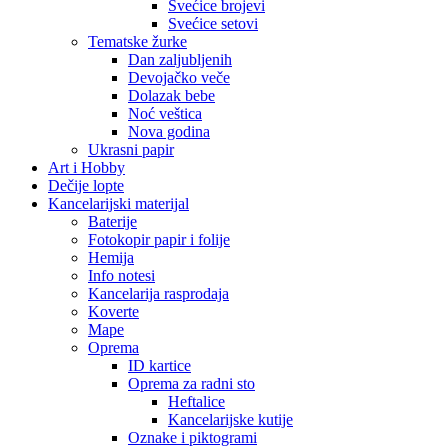
Svećice brojevi
Svećice setovi
Tematske žurke
Dan zaljubljenih
Devojačko veče
Dolazak bebe
Noć veštica
Nova godina
Ukrasni papir
Art i Hobby
Dečije lopte
Kancelarijski materijal
Baterije
Fotokopir papir i folije
Hemija
Info notesi
Kancelarija rasprodaja
Koverte
Mape
Oprema
ID kartice
Oprema za radni sto
Heftalice
Kancelarijske kutije
Oznake i piktogrami