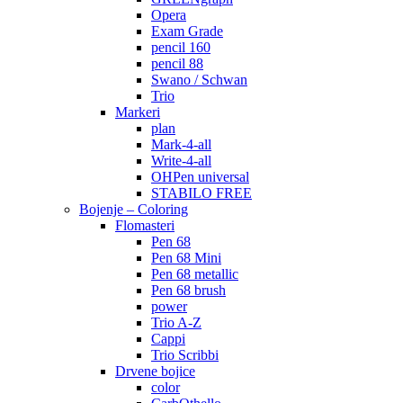
Opera
Exam Grade
pencil 160
pencil 88
Swano / Schwan
Trio
Markeri
plan
Mark-4-all
Write-4-all
OHPen universal
STABILO FREE
Bojenje – Coloring
Flomasteri
Pen 68
Pen 68 Mini
Pen 68 metallic
Pen 68 brush
power
Trio A-Z
Cappi
Trio Scribbi
Drvene bojice
color