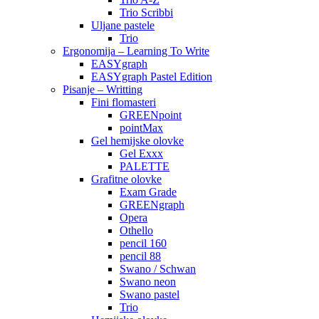
Trio Scribbi
Uljane pastele
Trio
Ergonomija – Learning To Write
EASYgraph
EASYgraph Pastel Edition
Pisanje – Writting
Fini flomasteri
GREENpoint
pointMax
Gel hemijske olovke
Gel Exxx
PALETTE
Grafitne olovke
Exam Grade
GREENgraph
Opera
Othello
pencil 160
pencil 88
Swano / Schwan
Swano neon
Swano pastel
Trio