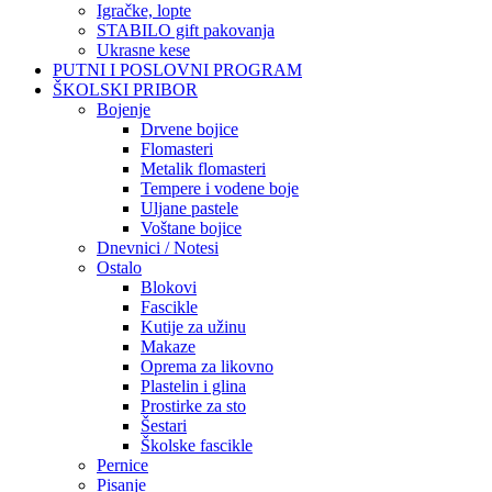
Igračke, lopte
STABILO gift pakovanja
Ukrasne kese
PUTNI I POSLOVNI PROGRAM
ŠKOLSKI PRIBOR
Bojenje
Drvene bojice
Flomasteri
Metalik flomasteri
Tempere i vodene boje
Uljane pastele
Voštane bojice
Dnevnici / Notesi
Ostalo
Blokovi
Fascikle
Kutije za užinu
Makaze
Oprema za likovno
Plastelin i glina
Prostirke za sto
Šestari
Školske fascikle
Pernice
Pisanje