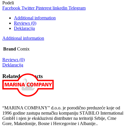
Comix
Podeli
quantity
Facebook
Twitter
Pinterest
linkedin
Telegram
Additional information
Reviews (0)
Deklaracija
Additional information
Brand
Comix
Reviews (0)
Deklaracija
Related products
“MARINA COMPANY” d.o.o. je porodično preduzeće koje od
1996 godine zastupa nemačku kompaniju STABILO International
GmbH i njen je ekskluzivni distributer na teritoriji Srbije, Crne
Gore, Makedonije, Bosne i Hercegovine i Albanije..