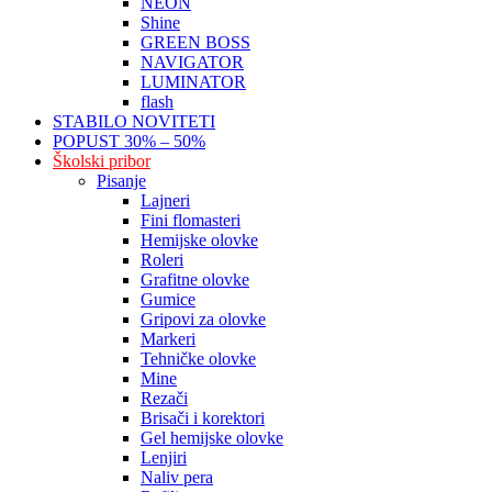
NEON
Shine
GREEN BOSS
NAVIGATOR
LUMINATOR
flash
STABILO NOVITETI
POPUST 30% – 50%
Školski pribor
Pisanje
Lajneri
Fini flomasteri
Hemijske olovke
Roleri
Grafitne olovke
Gumice
Gripovi za olovke
Markeri
Tehničke olovke
Mine
Rezači
Brisači i korektori
Gel hemijske olovke
Lenjiri
Naliv pera