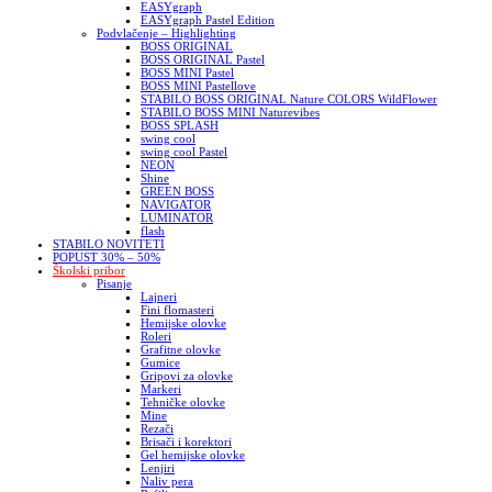
EASYgraph
EASYgraph Pastel Edition
Podvlačenje – Highlighting
BOSS ORIGINAL
BOSS ORIGINAL Pastel
BOSS MINI Pastel
BOSS MINI Pastellove
STABILO BOSS ORIGINAL Nature COLORS WildFlower
STABILO BOSS MINI Naturevibes
BOSS SPLASH
swing cool
swing cool Pastel
NEON
Shine
GREEN BOSS
NAVIGATOR
LUMINATOR
flash
STABILO NOVITETI
POPUST 30% – 50%
Školski pribor
Pisanje
Lajneri
Fini flomasteri
Hemijske olovke
Roleri
Grafitne olovke
Gumice
Gripovi za olovke
Markeri
Tehničke olovke
Mine
Rezači
Brisači i korektori
Gel hemijske olovke
Lenjiri
Naliv pera