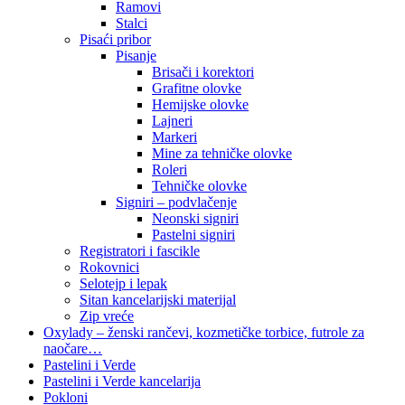
Ramovi
Stalci
Pisaći pribor
Pisanje
Brisači i korektori
Grafitne olovke
Hemijske olovke
Lajneri
Markeri
Mine za tehničke olovke
Roleri
Tehničke olovke
Signiri – podvlačenje
Neonski signiri
Pastelni signiri
Registratori i fascikle
Rokovnici
Selotejp i lepak
Sitan kancelarijski materijal
Zip vreće
Oxylady – ženski rančevi, kozmetičke torbice, futrole za
naočare…
Pastelini i Verde
Pastelini i Verde kancelarija
Pokloni