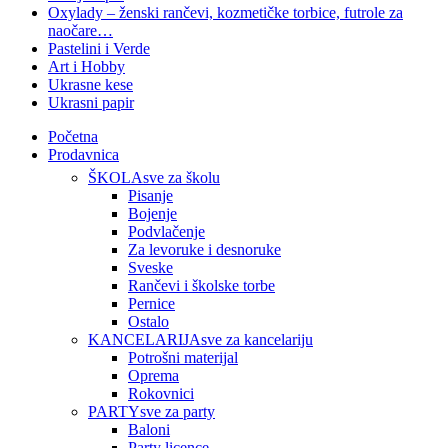
Oxylady – ženski rančevi, kozmetičke torbice, futrole za
naočare…
Pastelini i Verde
Art i Hobby
Ukrasne kese
Ukrasni papir
Početna
Prodavnica
ŠKOLA
sve za školu
Pisanje
Bojenje
Podvlačenje
Za levoruke i desnoruke
Sveske
Rančevi i školske torbe
Pernice
Ostalo
KANCELARIJA
sve za kancelariju
Potrošni materijal
Oprema
Rokovnici
PARTY
sve za party
Baloni
Party licence