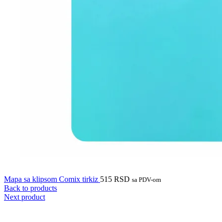
Mapa sa klipsom Comix tirkiz
515
RSD
sa PDV-om
Back to products
Next product