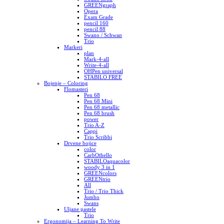
GREENgraph
Opera
Exam Grade
pencil 160
pencil 88
Swano / Schwan
Trio
Markeri
plan
Mark-4-all
Write-4-all
OHPen universal
STABILO FREE
Bojenje – Coloring
Flomasteri
Pen 68
Pen 68 Mini
Pen 68 metallic
Pen 68 brush
power
Trio A-Z
Cappi
Trio Scribbi
Drvene bojice
color
CarbOthello
STABILOaquacolor
woody 3 in 1
GREENcolors
GREENtrio
All
Trio / Trio Thick
Jumbo
Swans
Uljane pastele
Trio
Ergonomija – Learning To Write