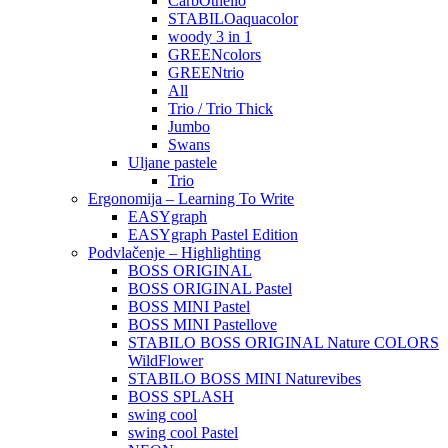
CarbOthello
STABILOaquacolor
woody 3 in 1
GREENcolors
GREENtrio
All
Trio / Trio Thick
Jumbo
Swans
Uljane pastele
Trio
Ergonomija – Learning To Write
EASYgraph
EASYgraph Pastel Edition
Podvlačenje – Highlighting
BOSS ORIGINAL
BOSS ORIGINAL Pastel
BOSS MINI Pastel
BOSS MINI Pastellove
STABILO BOSS ORIGINAL Nature COLORS
WildFlower
STABILO BOSS MINI Naturevibes
BOSS SPLASH
swing cool
swing cool Pastel