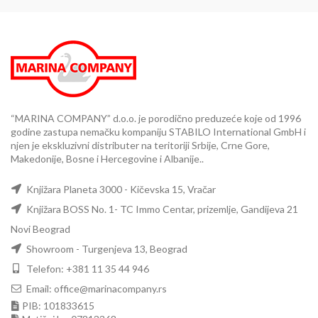
“MARINA COMPANY” d.o.o. je porodično preduzeće koje od 1996
godine zastupa nemačku kompaniju STABILO International GmbH i
njen je ekskluzivni distributer na teritoriji Srbije, Crne Gore,
Makedonije, Bosne i Hercegovine i Albanije..
Knjižara Planeta 3000 - Kičevska 15, Vračar
Knjižara BOSS No. 1- TC Immo Centar, prizemlje, Gandijeva 21
Novi Beograd
Showroom - Turgenjeva 13, Beograd
Telefon: +381 11 35 44 946
Email: office@marinacompany.rs
PIB: 101833615