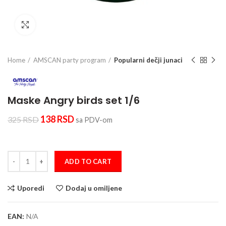
Click to enlarge
Home
AMSCAN party program
Popularni dečji junaci
Maske Angry birds set 1/6
138
RSD
325
RSD
sa PDV-om
Maske Angry birds set 1/6 quantity
ADD TO CART
Uporedi
Dodaj u omiljene
EAN:
N/A