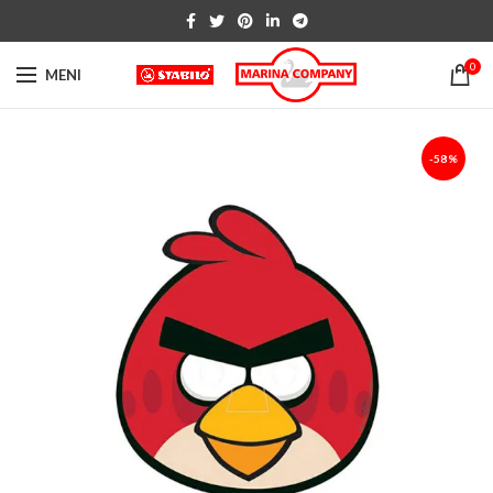
0
MENI
-58%