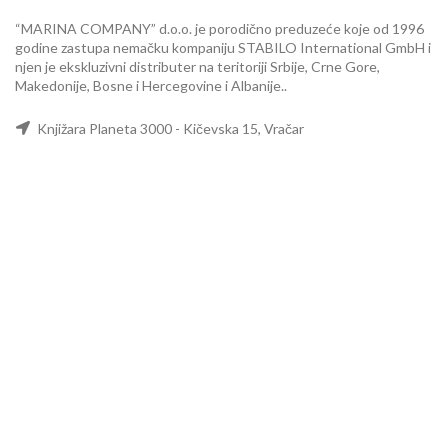
“MARINA COMPANY” d.o.o. je porodično preduzeće koje od 1996
godine zastupa nemačku kompaniju STABILO International GmbH i
njen je ekskluzivni distributer na teritoriji Srbije, Crne Gore,
Makedonije, Bosne i Hercegovine i Albanije..
Knjižara Planeta 3000 - Kičevska 15, Vračar
Knjižara BOSS No. 1- TC Immo Centar, prizemlje, Gandijeva 21
Novi Beograd
Showroom - Turgenjeva 13, Beograd
Telefon: +381 11 35 44 946
Email: office@marinacompany.rs
PIB: 101833615
Matični br: 07813368
MENI
Početna
Prodavnica