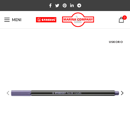
0
MENI
USKORO