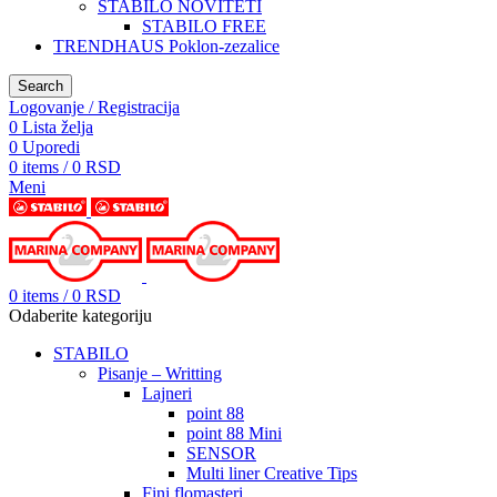
STABILO NOVITETI
STABILO FREE
TRENDHAUS Poklon-zezalice
Search
Logovanje / Registracija
0
Lista želja
0
Uporedi
0
items
/
0
RSD
Meni
0
items
/
0
RSD
Odaberite kategoriju
STABILO
Pisanje – Writting
Lajneri
point 88
point 88 Mini
SENSOR
Multi liner Creative Tips
Fini flomasteri