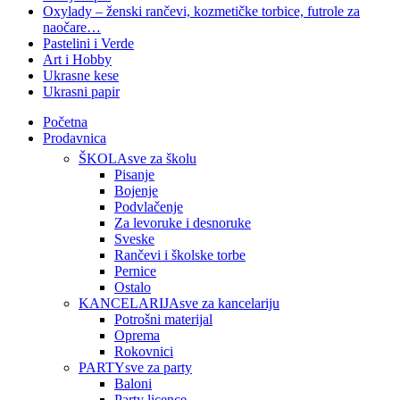
Oxylady – ženski rančevi, kozmetičke torbice, futrole za
naočare…
Pastelini i Verde
Art i Hobby
Ukrasne kese
Ukrasni papir
Početna
Prodavnica
ŠKOLA
sve za školu
Pisanje
Bojenje
Podvlačenje
Za levoruke i desnoruke
Sveske
Rančevi i školske torbe
Pernice
Ostalo
KANCELARIJA
sve za kancelariju
Potrošni materijal
Oprema
Rokovnici
PARTY
sve za party
Baloni
Party licence