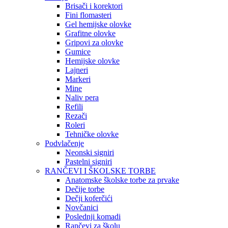
Brisači i korektori
Fini flomasteri
Gel hemijske olovke
Grafitne olovke
Gripovi za olovke
Gumice
Hemijske olovke
Lajneri
Markeri
Mine
Naliv pera
Refili
Rezači
Roleri
Tehničke olovke
Podvlačenje
Neonski signiri
Pastelni signiri
RANČEVI I ŠKOLSKE TORBE
Anatomske školske torbe za prvake
Dečije torbe
Dečji koferčići
Novčanici
Poslednji komadi
Rančevi za školu