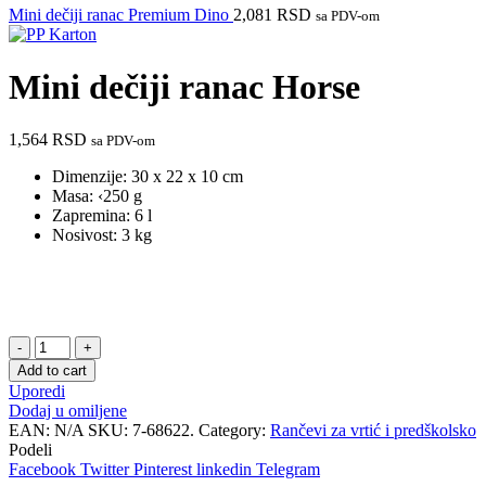
Mini dečiji ranac Premium Dino
2,081
RSD
sa PDV-om
Mini dečiji ranac Horse
1,564
RSD
sa PDV-om
Dimenzije: 30 x 22 x 10 cm
Masa: ‹250 g
Zapremina: 6 l
Nosivost: 3 kg
Mini
dečiji
Add to cart
ranac
Uporedi
Horse
Dodaj u omiljene
quantity
EAN:
N/A
SKU:
7-68622.
Category:
Rančevi za vrtić i predškolsko
Podeli
Facebook
Twitter
Pinterest
linkedin
Telegram