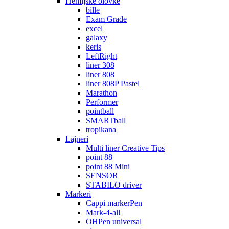
Hemijske olovke
bille
Exam Grade
excel
galaxy
keris
LeftRight
liner 308
liner 808
liner 808P Pastel
Marathon
Performer
pointball
SMARTball
tropikana
Lajneri
Multi liner Creative Tips
point 88
point 88 Mini
SENSOR
STABILO driver
Markeri
Cappi markerPen
Mark-4-all
OHPen universal