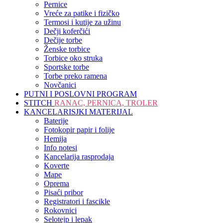
Pernice
Vreće za patike i fizičko
Termosi i kutije za užinu
Dečji koferčići
Dečije torbe
Ženske torbice
Torbice oko struka
Sportske torbe
Torbe preko ramena
Novčanici
PUTNI I POSLOVNI PROGRAM
STITCH
RANAC, PERNICA, TROLER
KANCELARISJKI MATERIJAL
Baterije
Fotokopir papir i folije
Hemija
Info notesi
Kancelarija rasprodaja
Koverte
Mape
Oprema
Pisaći pribor
Registratori i fascikle
Rokovnici
Selotejp i lepak