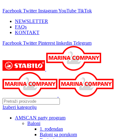
25 GODINA SA VAMA!
Facebook
Twitter
Instagram
YouTube
TikTok
NEWSLETTER
FAQs
KONTAKT
Facebook
Twitter
Pinterest
linkedin
Telegram
Izaberi kategoriju
AMSCAN party program
Baloni
1. rođendan
Baloni sa porukom