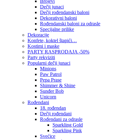
Brojevi
Dečji junaci
Dečji rođendanski baloni
Dekorativni baloni
Rođendanski baloni za odrasle
Specijalne prilike
Dekoracije
Konfete, koktel štapići…
Kostimi i maske
PARTY RASPRODAJA -50%
Party rekviziti
Popularni dečji junaci
Minions
Paw Patrol
Pepa Prase
Shimmer & Shine
Sunđer Bob
Unicorn
Rođendani
18. rođendan
Dečji rođendani
Rođendani za odrasle
Sparkling Gold
Sparkling Pink
Svećice