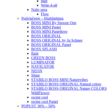
plan
Write-4-all
Naliv pera
Flow
Podvlačenje – Highlighting
BOSS MINI By Snooze One
BOSS MINI Pastel
BOSS MINI Pastellove
BOSS ORIGINAL
BOSS ORIGINAL by Ju Schnee
BOSS ORIGINAL Pastel
BOSS SPLASH
flash
GREEN BOSS
LUMINATOR
NAVIGATOR
NEON
Shine
STABILO BOSS MINI Naturevibes
STABILO BOSS ORIGINAL Natural colors
STABILO BOSS ORIGINAL Nature COLORS
WildFlower
swing cool
swing cool Pastel
POPUST 30% – 50%