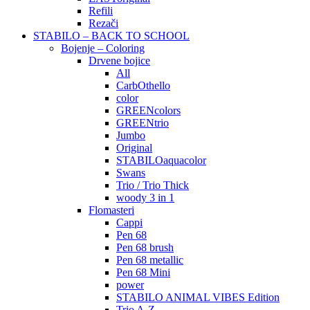
Refili
Rezači
STABILO – BACK TO SCHOOL
Bojenje – Coloring
Drvene bojice
All
CarbOthello
color
GREENcolors
GREENtrio
Jumbo
Original
STABILOaquacolor
Swans
Trio / Trio Thick
woody 3 in 1
Flomasteri
Cappi
Pen 68
Pen 68 brush
Pen 68 metallic
Pen 68 Mini
power
STABILO ANIMAL VIBES Edition
Trio A-Z