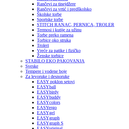
Rančevi za tinejdžere
Rančevi za vrtić i predškolsko
Školske torbe
Sportske torbe
STITCH RANAC, PERNICA, TROLER
Termosi i kutije za užinu
Torbe preko ramena
Torbice oko struka
Troleri
Vreće za patike i fizičko
Ženske torbice
STABILO EKO PAKOVANJA
Sveske
Tempere i vodene boje
Za levoruke i desnoruke
EASY poklon setovi
EASYball
EASYbirdy
EASYbuddy
EASYcolors
EASYergo
EASYgel
EASYgraph
EASYgraph S
EASYoriginal