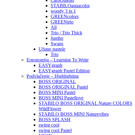
CarbOthello
STABILOaquacolor
woody 3 in 1
GREENcolors
GREENtrio
All
Trio / Trio Thick
Jumbo
Swans
Uljane pastele
Trio
Ergonomija – Learning To Write
EASYgraph
EASYgraph Pastel Edition
Podvlačenje – Highlighting
BOSS ORIGINAL
BOSS ORIGINAL Pastel
BOSS MINI Pastel
BOSS MINI Pastellove
STABILO BOSS ORIGINAL Nature COLORS
WildFlower
STABILO BOSS MINI Naturevibes
BOSS SPLASH
swing cool
swing cool Pastel