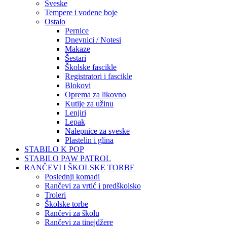
Sveske
Tempere i vodene boje
Ostalo
Pernice
Dnevnici / Notesi
Makaze
Šestari
Školske fascikle
Registratori i fascikle
Blokovi
Oprema za likovno
Kutije za užinu
Lenjiri
Lepak
Nalepnice za sveske
Plastelin i glina
STABILO K POP
STABILO PAW PATROL
RANČEVI I ŠKOLSKE TORBE
Poslednji komadi
Rančevi za vrtić i predškolsko
Troleri
Školske torbe
Rančevi za školu
Rančevi za tinejdžere