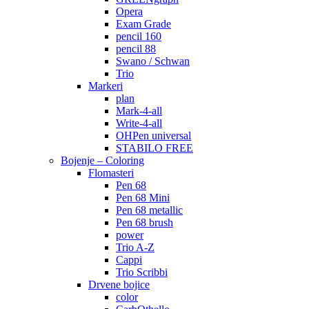
Opera
Exam Grade
pencil 160
pencil 88
Swano / Schwan
Trio
Markeri
plan
Mark-4-all
Write-4-all
OHPen universal
STABILO FREE
Bojenje – Coloring
Flomasteri
Pen 68
Pen 68 Mini
Pen 68 metallic
Pen 68 brush
power
Trio A-Z
Cappi
Trio Scribbi
Drvene bojice
color