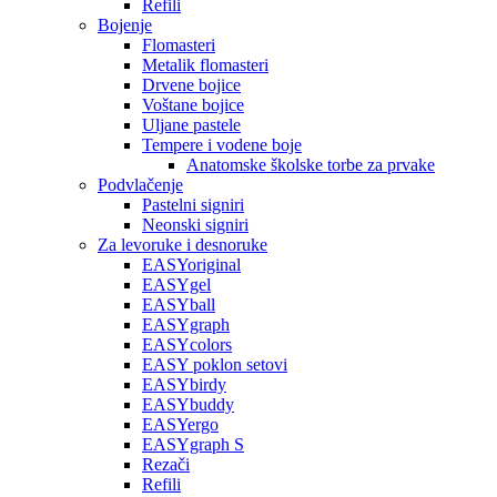
Refili
Bojenje
Flomasteri
Metalik flomasteri
Drvene bojice
Voštane bojice
Uljane pastele
Tempere i vodene boje
Anatomske školske torbe za prvake
Podvlačenje
Pastelni signiri
Neonski signiri
Za levoruke i desnoruke
EASYoriginal
EASYgel
EASYball
EASYgraph
EASYcolors
EASY poklon setovi
EASYbirdy
EASYbuddy
EASYergo
EASYgraph S
Rezači
Refili