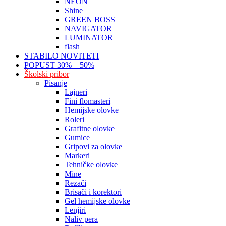
NEON
Shine
GREEN BOSS
NAVIGATOR
LUMINATOR
flash
STABILO NOVITETI
POPUST 30% – 50%
Školski pribor
Pisanje
Lajneri
Fini flomasteri
Hemijske olovke
Roleri
Grafitne olovke
Gumice
Gripovi za olovke
Markeri
Tehničke olovke
Mine
Rezači
Brisači i korektori
Gel hemijske olovke
Lenjiri
Naliv pera