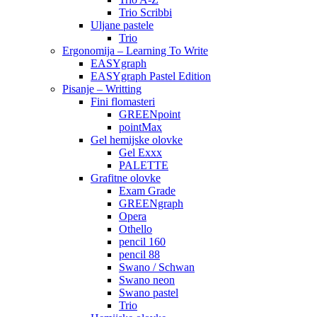
Trio Scribbi
Uljane pastele
Trio
Ergonomija – Learning To Write
EASYgraph
EASYgraph Pastel Edition
Pisanje – Writting
Fini flomasteri
GREENpoint
pointMax
Gel hemijske olovke
Gel Exxx
PALETTE
Grafitne olovke
Exam Grade
GREENgraph
Opera
Othello
pencil 160
pencil 88
Swano / Schwan
Swano neon
Swano pastel
Trio