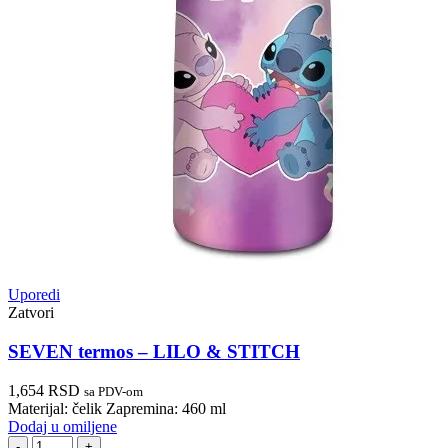
Uporedi
Zatvori
SEVEN termos – LILO & STITCH
1,654
RSD
sa PDV-om
Materijal: čelik Zapremina: 460 ml
Dodaj u omiljene
SEVEN