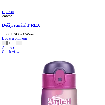
Uporedi
Zatvori
Dečiji rančić T-REX
1,590
RSD
sa PDV-om
Dodaj u omiljene
Dečiji
rančić
Add to cart
T-
Quick view
REX
quantity