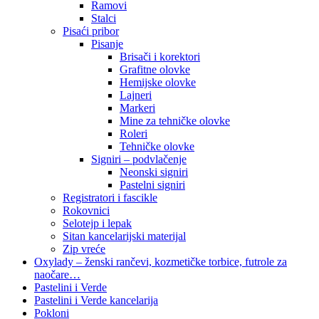
Ramovi
Stalci
Pisaći pribor
Pisanje
Brisači i korektori
Grafitne olovke
Hemijske olovke
Lajneri
Markeri
Mine za tehničke olovke
Roleri
Tehničke olovke
Signiri – podvlačenje
Neonski signiri
Pastelni signiri
Registratori i fascikle
Rokovnici
Selotejp i lepak
Sitan kancelarijski materijal
Zip vreće
Oxylady – ženski rančevi, kozmetičke torbice, futrole za
naočare…
Pastelini i Verde
Pastelini i Verde kancelarija
Pokloni