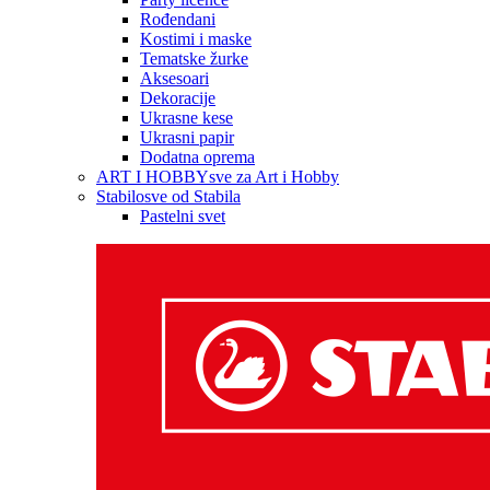
Rođendani
Kostimi i maske
Tematske žurke
Aksesoari
Dekoracije
Ukrasne kese
Ukrasni papir
Dodatna oprema
ART I HOBBY
sve za Art i Hobby
Stabilo
sve od Stabila
Pastelni svet