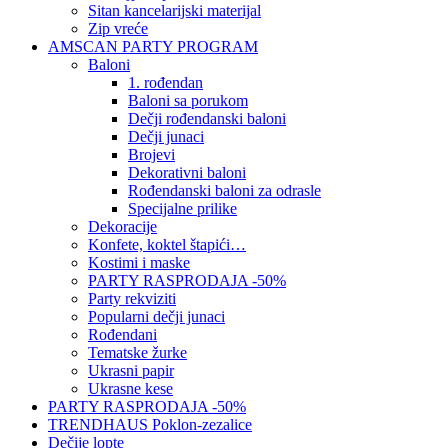
Sitan kancelarijski materijal
Zip vreće
AMSCAN PARTY PROGRAM
Baloni
1. rođendan
Baloni sa porukom
Dečji rođendanski baloni
Dečji junaci
Brojevi
Dekorativni baloni
Rođendanski baloni za odrasle
Specijalne prilike
Dekoracije
Konfete, koktel štapići…
Kostimi i maske
PARTY RASPRODAJA -50%
Party rekviziti
Popularni dečji junaci
Rođendani
Tematske žurke
Ukrasni papir
Ukrasne kese
PARTY RASPRODAJA -50%
TRENDHAUS Poklon-zezalice
Dečije lopte