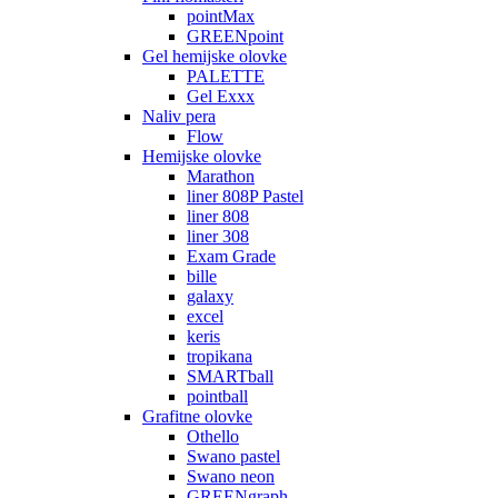
pointMax
GREENpoint
Gel hemijske olovke
PALETTE
Gel Exxx
Naliv pera
Flow
Hemijske olovke
Marathon
liner 808P Pastel
liner 808
liner 308
Exam Grade
bille
galaxy
excel
keris
tropikana
SMARTball
pointball
Grafitne olovke
Othello
Swano pastel
Swano neon
GREENgraph