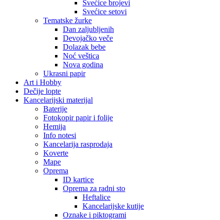
Svećice brojevi
Svećice setovi
Tematske žurke
Dan zaljubljenih
Devojačko veče
Dolazak bebe
Noć veštica
Nova godina
Ukrasni papir
Art i Hobby
Dečije lopte
Kancelarijski materijal
Baterije
Fotokopir papir i folije
Hemija
Info notesi
Kancelarija rasprodaja
Koverte
Mape
Oprema
ID kartice
Oprema za radni sto
Heftalice
Kancelarijske kutije
Oznake i piktogrami