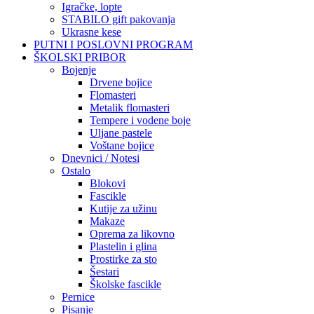
Igračke, lopte
STABILO gift pakovanja
Ukrasne kese
PUTNI I POSLOVNI PROGRAM
ŠKOLSKI PRIBOR
Bojenje
Drvene bojice
Flomasteri
Metalik flomasteri
Tempere i vodene boje
Uljane pastele
Voštane bojice
Dnevnici / Notesi
Ostalo
Blokovi
Fascikle
Kutije za užinu
Makaze
Oprema za likovno
Plastelin i glina
Prostirke za sto
Šestari
Školske fascikle
Pernice
Pisanje