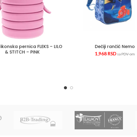
likonska pernica FLEKS – LILO
Dečiji rančić Nemo
& STITCH – PINK
1,968
RSD
sa PDV-om