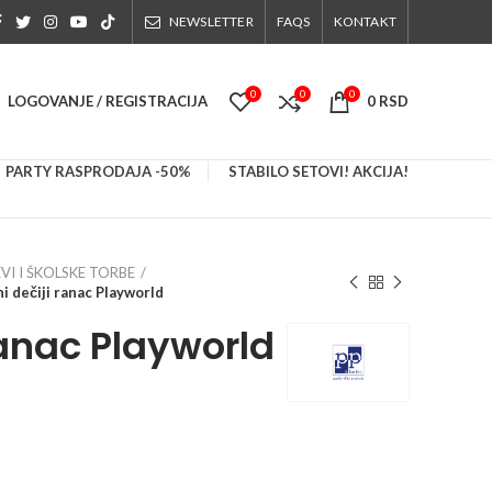
NEWSLETTER
FAQS
KONTAKT
0
0
0
LOGOVANJE / REGISTRACIJA
0
RSD
PARTY RASPRODAJA -50%
STABILO SETOVI! AKCIJA!
VI I ŠKOLSKE TORBE
i dečiji ranac Playworld
ranac Playworld