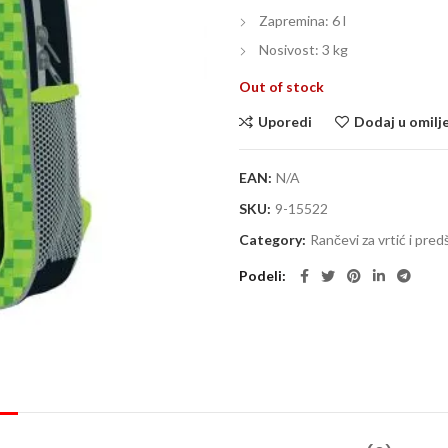
Zapremina: 6 l
Nosivost: 3 kg
Out of stock
Uporedi
Dodaj u omilj
EAN:
N/A
SKU:
9-15522
Category:
Rančevi za vrtić i pred
Podeli