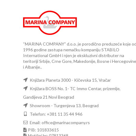
“MARINA COMPANY” d.o.o. je porodično preduzeće koje o
1996 godine zastupa nemačku kompaniju STABILO
International GmbH i njen je ekskluzivni distributer na
teritoriji Srbije, Crne Gore, Makedonije, Bosne i Hercegovin
i Albanije..
Knjižara Planeta 3000 - Kičevska 15, Vračar
Knjižara BOSS No. 1- TC Immo Centar, prizemlje,
Gandijeva 21 Novi Beograd
Showroom - Turgenjeva 13, Beograd
Telefon: +381 11 35 44 946
Email: office@marinacompany.rs
PIB: 101833615
Matični br: 07813368