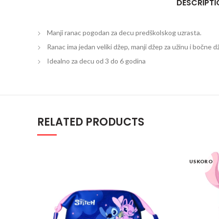
DESCRIPTI
Manji ranac pogodan za decu predškolskog uzrasta.
Ranac ima jedan veliki džep, manji džep za užinu i bočne d
Idealno za decu od 3 do 6 godina
RELATED PRODUCTS
USKORO
SEVEN pernica- STITCH Starry ey