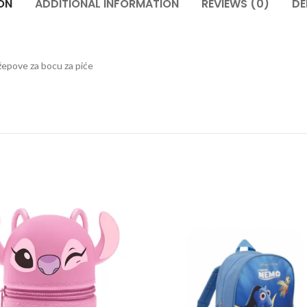
ON
ADDITIONAL INFORMATION
REVIEWS (0)
DE
žepove za bocu za piće
ed quantity
SEVEN silikonska pernica FLEKS - LILO & STITCH - PINK 