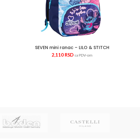
SEVEN mini ranac – LILO & STITCH
Mini 
2,110
RSD
sa PDV-om