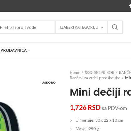
IZABERI KATEGORIJU
PRODAVNICA
Home
ŠKOLSKI PRIBOR
RANČE
Rančevi za vrtić i predškolsko
Min
USKORO
Mini dečiji 
1,726
RSD
sa PDV-om
Dimenzije: 30 x 22 x 10 cm
Masa: ‹250 g