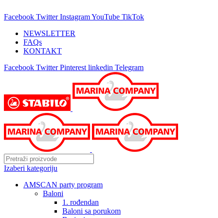
25 GODINA SA VAMA!
Facebook
Twitter
Instagram
YouTube
TikTok
NEWSLETTER
FAQs
KONTAKT
Facebook
Twitter
Pinterest
linkedin
Telegram
Izaberi kategoriju
AMSCAN party program
Baloni
1. rođendan
Baloni sa porukom