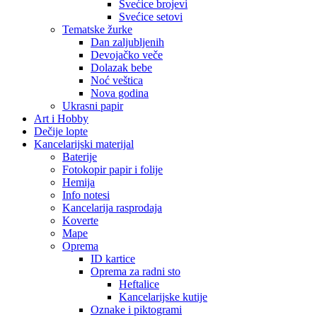
Svećice brojevi
Svećice setovi
Tematske žurke
Dan zaljubljenih
Devojačko veče
Dolazak bebe
Noć veštica
Nova godina
Ukrasni papir
Art i Hobby
Dečije lopte
Kancelarijski materijal
Baterije
Fotokopir papir i folije
Hemija
Info notesi
Kancelarija rasprodaja
Koverte
Mape
Oprema
ID kartice
Oprema za radni sto
Heftalice
Kancelarijske kutije
Oznake i piktogrami