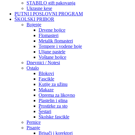
STABILO gift pakovanja
Ukrasne kese
PUTNI I POSLOVNI PROGRAM
ŠKOLSKI PRIBOR
Bojenje
Drvene bojice
Flomasteri
Metalik flomasteri
Tempere i vodene boje
Uljane pastele
Voštane bojice
Dnevnici / Notesi
Ostalo
Blokovi
Fascikle
Kutije za užinu
Makaze
Oprema za likovno
Plastelin i glina
Prostirke za sto
Šestari
Školske fascikle
Pernice
Pisanje
Brisači i korektori