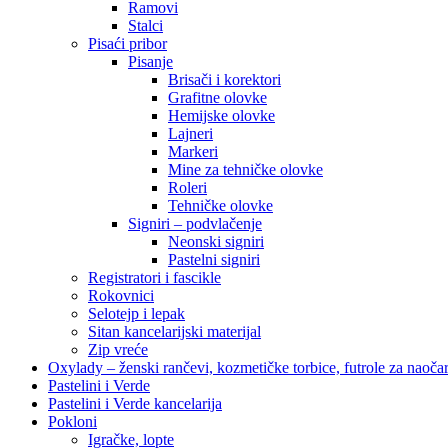
Ramovi
Stalci
Pisaći pribor
Pisanje
Brisači i korektori
Grafitne olovke
Hemijske olovke
Lajneri
Markeri
Mine za tehničke olovke
Roleri
Tehničke olovke
Signiri – podvlačenje
Neonski signiri
Pastelni signiri
Registratori i fascikle
Rokovnici
Selotejp i lepak
Sitan kancelarijski materijal
Zip vreće
Oxylady – ženski rančevi, kozmetičke torbice, futrole za naoč
Pastelini i Verde
Pastelini i Verde kancelarija
Pokloni
Igračke, lopte