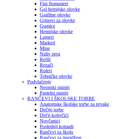
Fini flomasteri
Gel hemijske olovke
Grafitne olovke
Gripovi za olovke
Gumice
Hemijske olovke
Lajneri
Markeri
Mine
Naliv pera
Refili
Rezači
Roleri
Tehničke olovke
Podvlačenje
Neonski signiri
Pastelni signiri
RANČEVI I ŠKOLSKE TORBE
Anatomske školske torbe za prvake
Dečije torbe
Dečji koferčići
Novčanici
Poslednji komadi
Rančevi za školu
Rančevi za tinejdžere