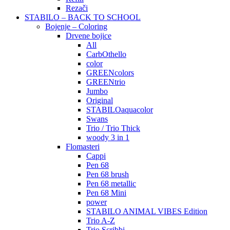
Rezači
STABILO – BACK TO SCHOOL
Bojenje – Coloring
Drvene bojice
All
CarbOthello
color
GREENcolors
GREENtrio
Jumbo
Original
STABILOaquacolor
Swans
Trio / Trio Thick
woody 3 in 1
Flomasteri
Cappi
Pen 68
Pen 68 brush
Pen 68 metallic
Pen 68 Mini
power
STABILO ANIMAL VIBES Edition
Trio A-Z
Trio Scribbi