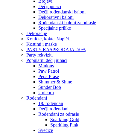
Brojevi
Dečji junaci
Dečji rođendanski baloni
Dekorativni baloni
Rođendanski baloni za odrasle
Specijalne prilike
Dekoracije
Konfete, koktel štapići…
Kostimi i maske
PARTY RASPRODAJA -50%
Party rekviziti
Popularni dečji junaci
Minions
Paw Patrol
Pepa Prase
Shimmer & Shine
Sunđer Bob
Unicorn
Rođendani
18. rođendan
Dečji rođendani
Rođendani za odrasle
Sparkling Gold
Sparkling Pink
Svećice