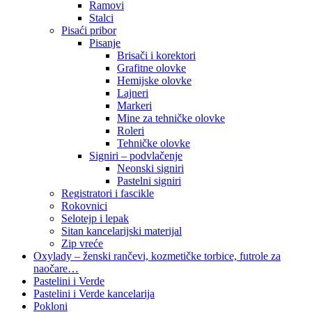
Ramovi
Stalci
Pisaći pribor
Pisanje
Brisači i korektori
Grafitne olovke
Hemijske olovke
Lajneri
Markeri
Mine za tehničke olovke
Roleri
Tehničke olovke
Signiri – podvlačenje
Neonski signiri
Pastelni signiri
Registratori i fascikle
Rokovnici
Selotejp i lepak
Sitan kancelarijski materijal
Zip vreće
Oxylady – ženski rančevi, kozmetičke torbice, futrole za
naočare…
Pastelini i Verde
Pastelini i Verde kancelarija
Pokloni