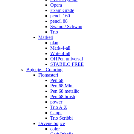
Opera
Exam Grade
pencil 160
pencil 88
Swano / Schwan
Trio
Markeri
plan
Mark-4-all
Write-4-all
OHPen universal
STABILO FREE
Bojenje – Coloring
Flomasteri
Pen 68
Pen 68 Mini
Pen 68 metallic
Pen 68 brush
power
Trio A-Z
Cappi
Trio Scribbi
Drvene bojice
color