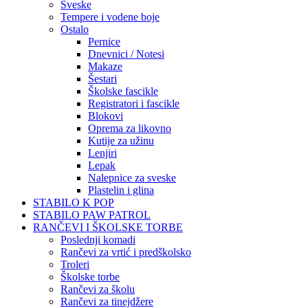
Sveske
Tempere i vodene boje
Ostalo
Pernice
Dnevnici / Notesi
Makaze
Šestari
Školske fascikle
Registratori i fascikle
Blokovi
Oprema za likovno
Kutije za užinu
Lenjiri
Lepak
Nalepnice za sveske
Plastelin i glina
STABILO K POP
STABILO PAW PATROL
RANČEVI I ŠKOLSKE TORBE
Poslednji komadi
Rančevi za vrtić i predškolsko
Troleri
Školske torbe
Rančevi za školu
Rančevi za tinejdžere