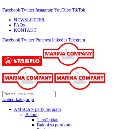
25 GODINA SA VAMA!
Facebook
Twitter
Instagram
YouTube
TikTok
NEWSLETTER
FAQs
KONTAKT
Facebook
Twitter
Pinterest
linkedin
Telegram
Izaberi kategoriju
AMSCAN party program
Baloni
1. rođendan
Baloni sa porukom