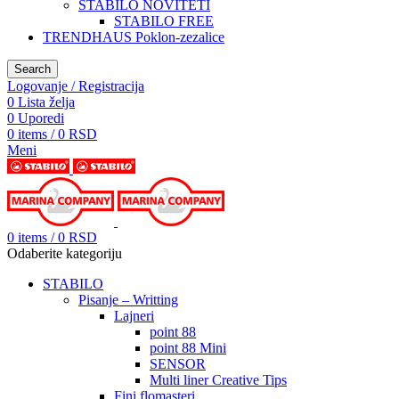
STABILO NOVITETI
STABILO FREE
TRENDHAUS Poklon-zezalice
Search
Logovanje / Registracija
0
Lista želja
0
Uporedi
0
items
/
0
RSD
Meni
0
items
/
0
RSD
Odaberite kategoriju
STABILO
Pisanje – Writting
Lajneri
point 88
point 88 Mini
SENSOR
Multi liner Creative Tips
Fini flomasteri