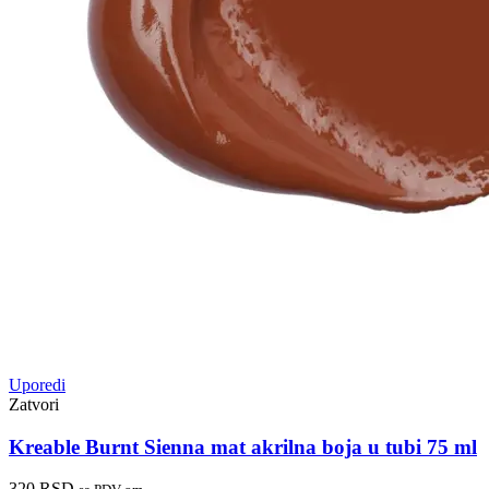
Uporedi
Zatvori
Kreable Burnt Sienna mat akrilna boja u tubi 75 ml
320
RSD