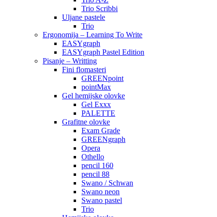
Trio Scribbi
Uljane pastele
Trio
Ergonomija – Learning To Write
EASYgraph
EASYgraph Pastel Edition
Pisanje – Writting
Fini flomasteri
GREENpoint
pointMax
Gel hemijske olovke
Gel Exxx
PALETTE
Grafitne olovke
Exam Grade
GREENgraph
Opera
Othello
pencil 160
pencil 88
Swano / Schwan
Swano neon
Swano pastel
Trio