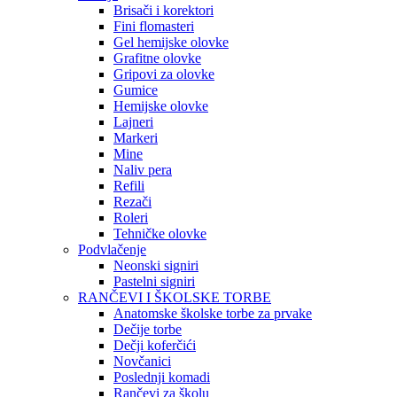
Brisači i korektori
Fini flomasteri
Gel hemijske olovke
Grafitne olovke
Gripovi za olovke
Gumice
Hemijske olovke
Lajneri
Markeri
Mine
Naliv pera
Refili
Rezači
Roleri
Tehničke olovke
Podvlačenje
Neonski signiri
Pastelni signiri
RANČEVI I ŠKOLSKE TORBE
Anatomske školske torbe za prvake
Dečije torbe
Dečji koferčići
Novčanici
Poslednji komadi
Rančevi za školu