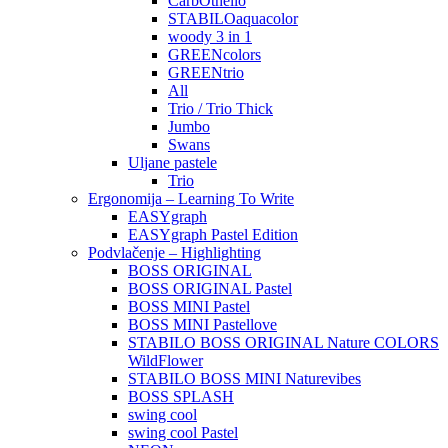
CarbOthello
STABILOaquacolor
woody 3 in 1
GREENcolors
GREENtrio
All
Trio / Trio Thick
Jumbo
Swans
Uljane pastele
Trio
Ergonomija – Learning To Write
EASYgraph
EASYgraph Pastel Edition
Podvlačenje – Highlighting
BOSS ORIGINAL
BOSS ORIGINAL Pastel
BOSS MINI Pastel
BOSS MINI Pastellove
STABILO BOSS ORIGINAL Nature COLORS
WildFlower
STABILO BOSS MINI Naturevibes
BOSS SPLASH
swing cool
swing cool Pastel