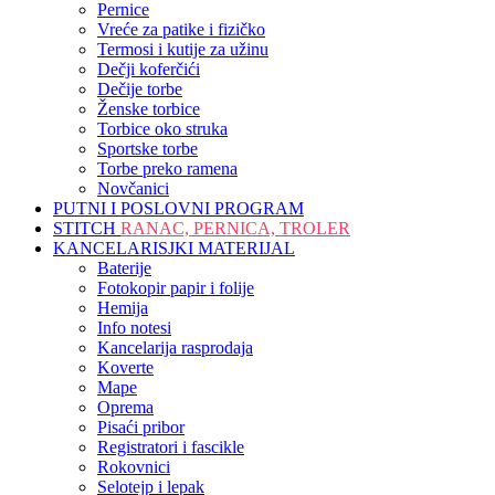
Pernice
Vreće za patike i fizičko
Termosi i kutije za užinu
Dečji koferčići
Dečije torbe
Ženske torbice
Torbice oko struka
Sportske torbe
Torbe preko ramena
Novčanici
PUTNI I POSLOVNI PROGRAM
STITCH
RANAC, PERNICA, TROLER
KANCELARISJKI MATERIJAL
Baterije
Fotokopir papir i folije
Hemija
Info notesi
Kancelarija rasprodaja
Koverte
Mape
Oprema
Pisaći pribor
Registratori i fascikle
Rokovnici
Selotejp i lepak