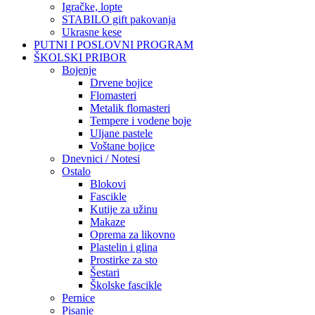
Igračke, lopte
STABILO gift pakovanja
Ukrasne kese
PUTNI I POSLOVNI PROGRAM
ŠKOLSKI PRIBOR
Bojenje
Drvene bojice
Flomasteri
Metalik flomasteri
Tempere i vodene boje
Uljane pastele
Voštane bojice
Dnevnici / Notesi
Ostalo
Blokovi
Fascikle
Kutije za užinu
Makaze
Oprema za likovno
Plastelin i glina
Prostirke za sto
Šestari
Školske fascikle
Pernice
Pisanje