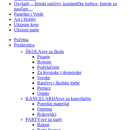
Oxylady – ženski rančevi, kozmetičke torbice, futrole za
naočare…
Pastelini i Verde
Art i Hobby
Ukrasne kese
Ukrasni papir
Početna
Prodavnica
ŠKOLA
sve za školu
Pisanje
Bojenje
Podvlačenje
Za levoruke i desnoruke
Sveske
Rančevi i školske torbe
Pernice
Ostalo
KANCELARIJA
sve za kancelariju
Potrošni materijal
Oprema
Rokovnici
PARTY
sve za party
Baloni
Party licence