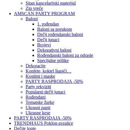
Sitan kancelarijski materijal
Zip vreće
AMSCAN PARTY PROGRAM
Baloni
1. rođendan
Baloni sa porukom
Dečji rođendanski baloni
Dečji junaci
Brojevi
Dekorativni baloni
Rođendanski baloni za odrasle
Specijalne prilike
Dekoracije
Konfete, koktel štapići…
Kostimi i maske
PARTY RASPRODAJA -50%
Party rekviziti
Popularni dečji junaci
Rođendani
Tematske žurke
Ukrasni papir
Ukrasne kese
PARTY RASPRODAJA -50%
TRENDHAUS Poklon-zezalice
Dečije lopte