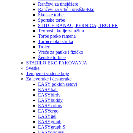
Rančevi za tinejdžere
Rančevi za vrtić i predškolsko
Školske torbe
Sportske torbe
STITCH RANAC, PERNICA, TROLER
Termosi i kutije za užinu
Torbe preko ramena
Torbice oko struka
Troleri
Vreće za patike i fizičko
Ženske torbice
STABILO EKO PAKOVANJA
Sveske
Tempere i vodene boje
Za levoruke i desnoruke
EASY poklon setovi
EASYball
EASYbirdy
EASYbuddy
EASYcolors
EASYergo
EASYgel
EASYgraph
EASYgraph S
EASYoriginal