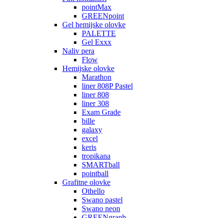
pointMax
GREENpoint
Gel hemijske olovke
PALETTE
Gel Exxx
Naliv pera
Flow
Hemijske olovke
Marathon
liner 808P Pastel
liner 808
liner 308
Exam Grade
bille
galaxy
excel
keris
tropikana
SMARTball
pointball
Grafitne olovke
Othello
Swano pastel
Swano neon
GREENgraph