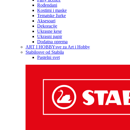
Rođendani
Kostimi i maske
Tematske žurke
Aksesoari
Dekoracije
Ukrasne kese
Ukrasni papir
Dodatna oprema
ART I HOBBY
sve za Art i Hobby
Stabilo
sve od Stabila
Pastelni svet