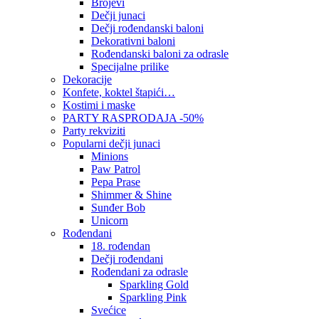
Brojevi
Dečji junaci
Dečji rođendanski baloni
Dekorativni baloni
Rođendanski baloni za odrasle
Specijalne prilike
Dekoracije
Konfete, koktel štapići…
Kostimi i maske
PARTY RASPRODAJA -50%
Party rekviziti
Popularni dečji junaci
Minions
Paw Patrol
Pepa Prase
Shimmer & Shine
Sunđer Bob
Unicorn
Rođendani
18. rođendan
Dečji rođendani
Rođendani za odrasle
Sparkling Gold
Sparkling Pink
Svećice