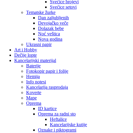
Svećice brojevi
Svećice setovi
Tematske žurke
Dan zaljubljenih
Devojačko veče
Dolazak bebe
Noć veštica
Nova godina
Ukrasni papir
Art i Hobby
Dečije lopte
Kancelarijski materijal
Baterije
Fotokopir papir i folije
Hemija
Info notesi
Kancelarija rasprodaja
Koverte
Mape
Oprema
ID kartice
Oprema za radni sto
Heftalice
Kancelarijske kutije
Oznake i piktogrami