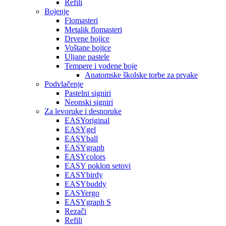
Refili
Bojenje
Flomasteri
Metalik flomasteri
Drvene bojice
Voštane bojice
Uljane pastele
Tempere i vodene boje
Anatomske školske torbe za prvake
Podvlačenje
Pastelni signiri
Neonski signiri
Za levoruke i desnoruke
EASYoriginal
EASYgel
EASYball
EASYgraph
EASYcolors
EASY poklon setovi
EASYbirdy
EASYbuddy
EASYergo
EASYgraph S
Rezači
Refili