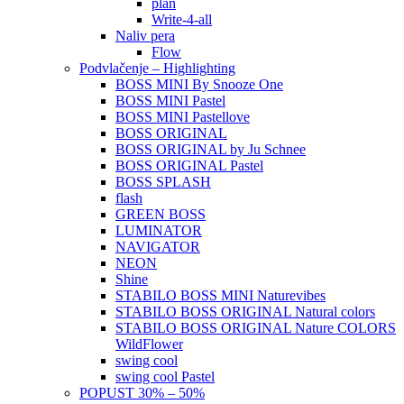
plan
Write-4-all
Naliv pera
Flow
Podvlačenje – Highlighting
BOSS MINI By Snooze One
BOSS MINI Pastel
BOSS MINI Pastellove
BOSS ORIGINAL
BOSS ORIGINAL by Ju Schnee
BOSS ORIGINAL Pastel
BOSS SPLASH
flash
GREEN BOSS
LUMINATOR
NAVIGATOR
NEON
Shine
STABILO BOSS MINI Naturevibes
STABILO BOSS ORIGINAL Natural colors
STABILO BOSS ORIGINAL Nature COLORS
WildFlower
swing cool
swing cool Pastel
POPUST 30% – 50%