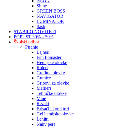
NEON
Shine
GREEN BOSS
NAVIGATOR
LUMINATOR
flash
STABILO NOVITETI
POPUST 30% – 50%
Školski pribor
Pisanje
Lajneri
Fini flomasteri
Hemijske olovke
Roleri
Grafitne olovke
Gumice
Gripovi za olovke
Markeri
Tehničke olovke
Mine
Rezači
Brisači i korektori
Gel hemijske olovke
Lenjiri
Naliv pera