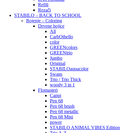
Refili
Rezači
STABILO – BACK TO SCHOOL
Bojenje – Coloring
Drvene bojice
All
CarbOthello
color
GREENcolors
GREENtrio
Jumbo
Original
STABILOaquacolor
Swans
Trio / Trio Thick
woody 3 in 1
Flomasteri
Cappi
Pen 68
Pen 68 brush
Pen 68 metallic
Pen 68 Mini
power
STABILO ANIMAL VIBES Edition
Trio A-Z