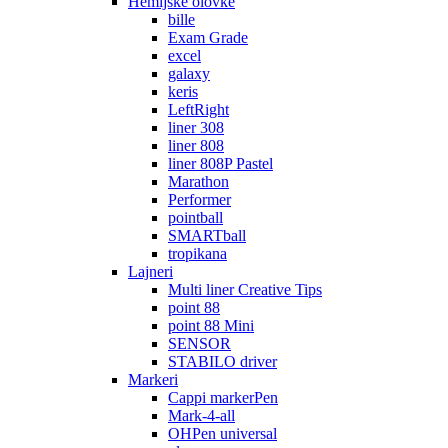
Hemijske olovke
bille
Exam Grade
excel
galaxy
keris
LeftRight
liner 308
liner 808
liner 808P Pastel
Marathon
Performer
pointball
SMARTball
tropikana
Lajneri
Multi liner Creative Tips
point 88
point 88 Mini
SENSOR
STABILO driver
Markeri
Cappi markerPen
Mark-4-all
OHPen universal