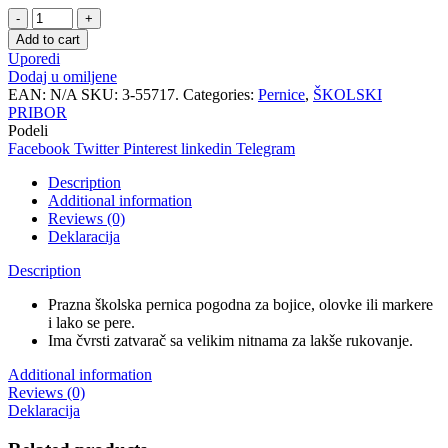
Pernica
ovalna
Add to cart
Frozen
Uporedi
III
Dodaj u omiljene
quantity
EAN:
N/A
SKU:
3-55717.
Categories:
Pernice
,
ŠKOLSKI
PRIBOR
Podeli
Facebook
Twitter
Pinterest
linkedin
Telegram
Description
Additional information
Reviews (0)
Deklaracija
Description
Prazna školska pernica pogodna za bojice, olovke ili markere
i lako se pere.
Ima čvrsti zatvarač sa velikim nitnama za lakše rukovanje.
Additional information
Reviews (0)
Deklaracija