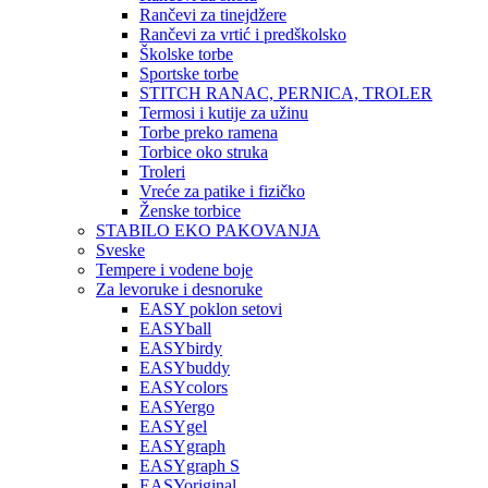
Rančevi za tinejdžere
Rančevi za vrtić i predškolsko
Školske torbe
Sportske torbe
STITCH RANAC, PERNICA, TROLER
Termosi i kutije za užinu
Torbe preko ramena
Torbice oko struka
Troleri
Vreće za patike i fizičko
Ženske torbice
STABILO EKO PAKOVANJA
Sveske
Tempere i vodene boje
Za levoruke i desnoruke
EASY poklon setovi
EASYball
EASYbirdy
EASYbuddy
EASYcolors
EASYergo
EASYgel
EASYgraph
EASYgraph S
EASYoriginal