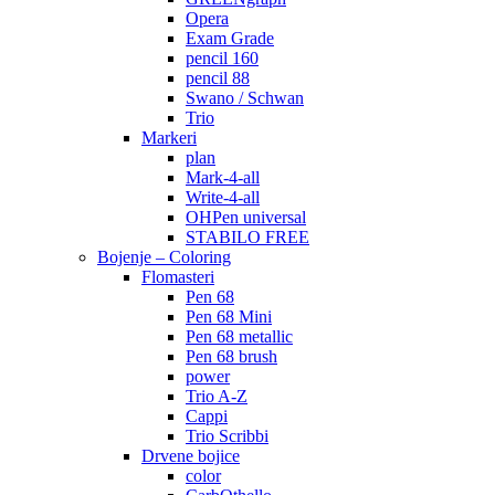
Opera
Exam Grade
pencil 160
pencil 88
Swano / Schwan
Trio
Markeri
plan
Mark-4-all
Write-4-all
OHPen universal
STABILO FREE
Bojenje – Coloring
Flomasteri
Pen 68
Pen 68 Mini
Pen 68 metallic
Pen 68 brush
power
Trio A-Z
Cappi
Trio Scribbi
Drvene bojice
color