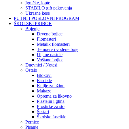
Igračke, lopte
STABILO gift pakovanja
Ukrasne kese
PUTNI I POSLOVNI PROGRAM
ŠKOLSKI PRIBOR
Bojenje
Drvene bojice
Flomasteri
Metalik flomasteri
Tempere i vodene boje
Uljane pastele
Voštane bojice
Dnevnici / Notesi
Ostalo
Blokovi
Fascikle
Kutije za užinu
Makaze
Oprema za likovno
Plastelin i glina
Prostirke za sto
Šestari
Školske fascikle
Pernice
Pisanje