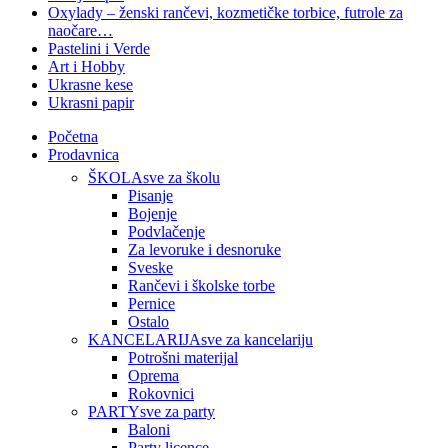
Oxylady – ženski rančevi, kozmetičke torbice, futrole za
naočare…
Pastelini i Verde
Art i Hobby
Ukrasne kese
Ukrasni papir
Početna
Prodavnica
ŠKOLA
sve za školu
Pisanje
Bojenje
Podvlačenje
Za levoruke i desnoruke
Sveske
Rančevi i školske torbe
Pernice
Ostalo
KANCELARIJA
sve za kancelariju
Potrošni materijal
Oprema
Rokovnici
PARTY
sve za party
Baloni
Party licence