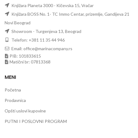
Knjižara Planeta 3000 - Kičevska 15, Vračar
Knjižara BOSS No. 1- TC Immo Centar, prizemlje, Gandijeva 21
Novi Beograd
Showroom - Turgenjeva 13, Beograd
Telefon: +381 11 35 44 946
Email: office@marinacompany.rs
PIB: 101833615
Matični br: 07813368
MENI
Početna
Prodavnica
Opšti uslovi kupovine
PUTNI I POSLOVNI PROGRAM