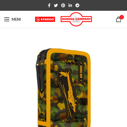
0
MENI