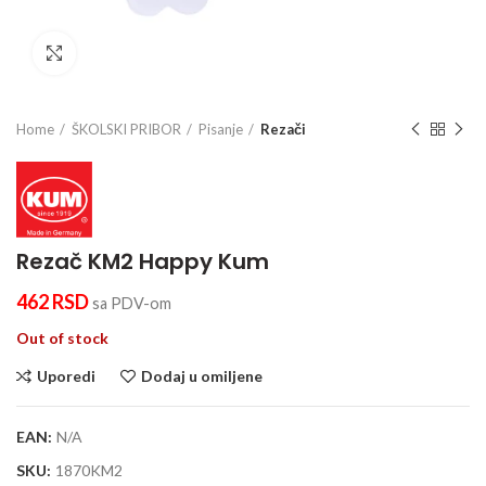
Click to enlarge
Home
ŠKOLSKI PRIBOR
Pisanje
Rezači
Rezač KM2 Happy Kum
462
RSD
sa PDV-om
Out of stock
Uporedi
Dodaj u omiljene
EAN:
N/A
SKU:
1870KM2