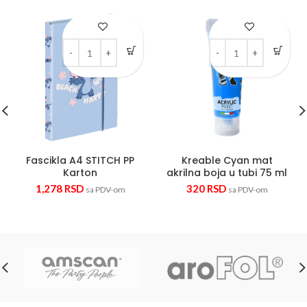
Fascikla A4 STITCH PP Karton quantity
Kreable Cyan mat akriln
Fascikla A4 STITCH PP
Kreable Cyan mat
Karton
akrilna boja u tubi 75 ml
1,278
RSD
320
RSD
sa PDV-om
sa PDV-om