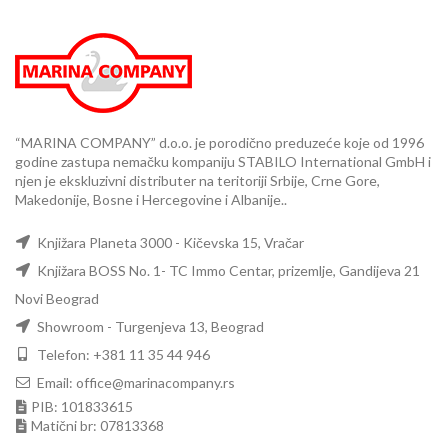
“MARINA COMPANY” d.o.o. je porodično preduzeće koje od 1996
godine zastupa nemačku kompaniju STABILO International GmbH i
njen je ekskluzivni distributer na teritoriji Srbije, Crne Gore,
Makedonije, Bosne i Hercegovine i Albanije..
Knjižara Planeta 3000 - Kičevska 15, Vračar
Knjižara BOSS No. 1- TC Immo Centar, prizemlje, Gandijeva 21
Novi Beograd
Showroom - Turgenjeva 13, Beograd
Telefon: +381 11 35 44 946
Email: office@marinacompany.rs
PIB: 101833615
Matični br: 07813368