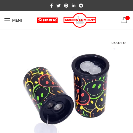
0
MENI
USKORO